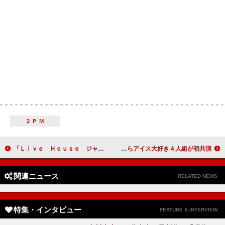
２ＰＭ
「Ｌｉｖｅ Ｈｏｕｓｅ ジャニーズ銀座」制作発表詳報
ジャニーズＪｒ．４人がサーティワンＣＭ出演 松村、重岡らアイス大好き４人組が初共演
関連ニュース
RELATED NEWS
特集・インタビュー
FEATURE & INTERVIEW