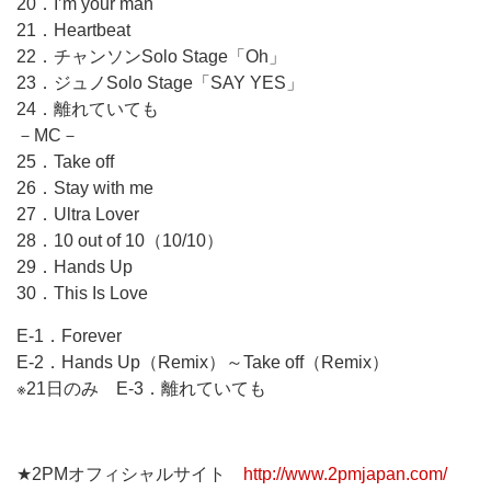
20．I’m your man
21．Heartbeat
22．チャンソンSolo Stage「Oh」
23．ジュノSolo Stage「SAY YES」
24．離れていても
－MC－
25．Take off
26．Stay with me
27．Ultra Lover
28．10 out of 10（10/10）
29．Hands Up
30．This Is Love
E-1．Forever
E-2．Hands Up（Remix）～Take off（Remix）
※21日のみ E-3．離れていても
★2PMオフィシャルサイト
http://www.2pmjapan.com/