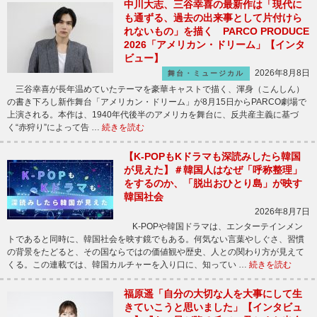
中川大志、三谷幸喜の最新作は「現代に
も通ずる、過去の出来事として片付けら
れないもの」を描く PARCO PRODUCE
2026「アメリカン・ドリーム」【インタ
ビュー】
2026年8月8日
舞台・ミュージカル
三谷幸喜が長年温めていたテーマを豪華キャストで描く、渾身（こんしん）
の書き下ろし新作舞台「アメリカン・ドリーム」が8月15日からPARCO劇場で
上演される。本作は、1940年代後半のアメリカを舞台に、反共産主義に基づ
く“赤狩り”によって告 …
続きを読む
【K-POPもKドラマも深読みしたら韓国
が見えた】＃韓国人はなぜ「呼称整理」
をするのか、「脱出おひとり島」が映す
韓国社会
2026年8月7日
K-POPや韓国ドラマは、エンターテインメン
トであると同時に、韓国社会を映す鏡でもある。何気ない言葉やしぐさ、習慣
の背景をたどると、その国ならではの価値観や歴史、人との関わり方が見えて
くる。この連載では、韓国カルチャーを入り口に、知ってい …
続きを読む
福原遥「自分の大切な人を大事にして生
きていこうと思いました」【インタビュ