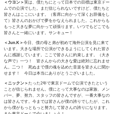
＜ウヨン＞
実は、僕たちにとって日本での目標は東京ドー
ムでの公演でした。まだ信じられないですけど、僕たちと
皆さんはここにいます。（客席に向かって深くお辞儀をし
て）皆さんのおかげで夢をかなえられました。これからも
もっと大きな夢に向かって頑張ります。いつでもどこでも
皆さんと一緒にいます。サンキュー！
＜Jun.K＞
今日、僕の母と弟が初めて海外公演を見に来て
います。大きな場所で公演ができるようにしてくれた皆さ
んに感謝しています。ここで皆さんに約束します。（大き
な声で）一つ！ 皆さんからの大きな愛は絶対に忘れませ
ん。二つ！ 死ぬまで僕の魂を込めた音楽を皆さんに聞か
せます！ 今日は本当にありがとうございました。
＜ニックン＞
たった2年で東京ドームで公演できたという
ことが信じられません。僕にとって大事なのは家族、メン
バー、夢、努力、スタッフの皆さんですが、一番大事なの
は皆さんです。今までは皆さんが僕の誇りでしたが、これ
から僕がもっともっと努力して皆さんの誇りになります。
また東京ドームで会いましょう！