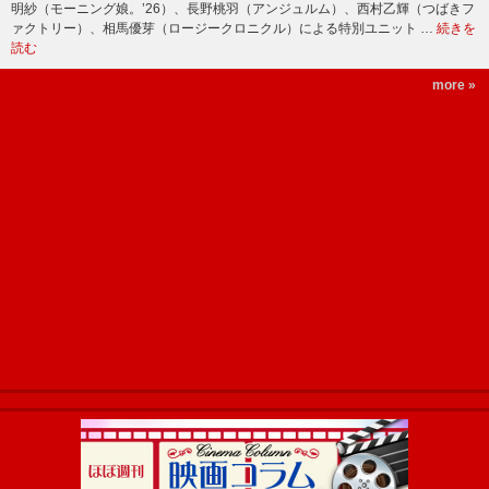
明紗（モーニング娘。’26）、長野桃羽（アンジュルム）、西村乙輝（つばきフ
ァクトリー）、相馬優芽（ロージークロニクル）による特別ユニット …
続きを
読む
more »