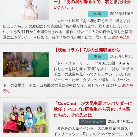
ー】『あの星が降る丘で、君とまた出会
いたい。』
2026年8月6日
映画
大ヒット映画『あの花が咲く丘で、君とまた
出会えたら。』の続編にして完結編『あの星が降る丘で、君とまた出会いた
い。』が8月7日から全国公開される。前作に続いて主人公の百合を演じた福原
遥に話を聞いた。 －始めに、前作『あの花が咲く丘で、君とま …
続きを読む
【映画コラム】7月の公開映画から
2026年8月3日
映画
「トイ・ストーリー5」（7月3日公開）★★★
おもちゃを取り巻く“変化”を描く 持ち主の少女
ボニーの成長を見守ってきたカウガール人形の
ジェシー。だが、タブレット端末「リリーパッ
ド」の登場で、ボニーは画面の世界に夢中になり、おもちゃと遊ぶ時 …
続きを
読む
「ConChu!」が大昆虫展アンバサダーに
就任！ ハロプロ研修生から羽化した4匹
たちの、その先とは
2026年7月31日
インタビュー
夏休みの人気イベント「大昆虫展 in 東京スカ
イツリータウン（R）」のアンバサダーに、杉原