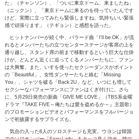
た」（チャンソン）、「ついに東京ドーム、来ましたね」
（ニックン）、「東京ドームに来るのを待っていたんです
けど、実際に立ってみたら緊張しますね。気持ちいい緊張
感で頑張ります」（テギョン）と感想を語った。
ヒットナンバーが続く中、バラード曲「I’ll be OK」が流
れるとメンバーたちの立つセンターステージが客席の上を
通り越し、スタンド席の前まで移動するという巨大な仕掛
けが。どんどん近くに迫ってくるメンバーたちに、ファン
は大興奮。また、いすを使ったセクシーダンスがポイント
の「Beautiful」、女性ダンサーたちと絡む「Missing
You」、シャツを破る「Back 2U」など、いつにも増して
セクシーなパフォーマンスにファンはくぎ付けに。さら
に、5月29日発売の新曲「GIVE ME LOVE」（TBS系金曜
ドラマ『TAKE FIVE～俺たちは愛を盗めるか～』主題歌）
のプロモーションビデオとパフォーマンスをフルバージョ
ンで初披露するサプライズも。
気合の入った6人のソロステージも充実。ウヨンは韓国
でのソロナンバー「Sexy Lady」をカッコ良く決め、猫の