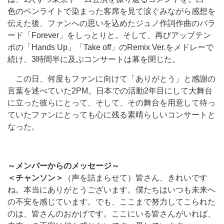
色のペンライトで染まった客席を見て涙ぐみながら感想を
伝えた後、ファンへの思いを込めたジュノ作詞作曲のバラ
ード「Forever」をしっとりと。そして、再びアップテン
ポの「Hands Up」「Take off」のRemix Ver.をメドレーで
続け、3時間半に及ぶコンサートは幕を閉じた。
この日、何度もファンに向けて「ありがとう」と感謝の
言葉を述べていた2PM。日本での活動2年目にして大舞台
に立った彼らにとって、そして、その舞台を用意して待っ
ていたファンにとっても心に残る素晴らしいコンサートと
なった。
～メンバーからのメッセージ～
＜チャンソン＞
（声を詰まらせて）皆さん、きれいです
ね。本当にありがとうございます。僕たちはいつも未来へ
の不安を感じています。でも、ここまで努力してこられた
のは、皆さんのおかげです。ここにいる皆さんがいれば、