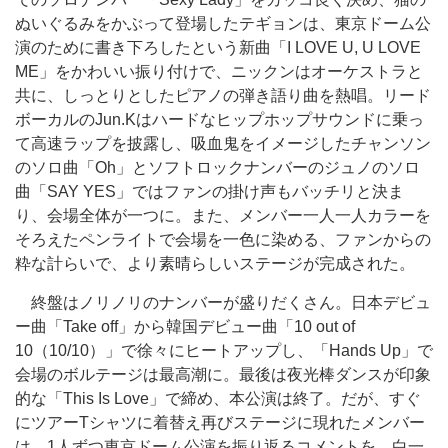
ぬいぐるみをかぶって登場したテギョンは、東京ドーム公
演のために書き下ろしたという新曲「I LOVE U, U LOVE
ME」をかわいい振り付けで、ニックンはオーケストラと
共に、しっとりとしたピアノの弾き語り曲を熱唱。リード
ボーカルのJun.Kはハードなヒップホップサウンドに乗っ
て高速ラップを披露し、吸血鬼をイメージしたチャンソン
のソロ曲「Oh」とソフトロックナンバーのジュノのソロ
曲「SAY YES」ではファンの掛け声もバッチリと決ま
り、会場全体が一つに。また、メンバー一人一人カラーを
そろえたペンライトで会場を一色に染める、ファンからの
粋な計らいで、より素晴らしいステージが完成された。
終盤はノリノリのナンバーが盛りだくさん。日本デビュ
ー曲「Take off」から韓国デビュー曲「10 out of
10（10/10）」で徐々にヒートアップし、「Hands Up」で
会場のボルテージは最高潮に。最後は夜光棒ダンスが印象
的な「This Is Love」で締め、本公演は終了。だが、すぐ
にツアーTシャツに着替え再びステージに現れたメンバー
は、1人ずつ東京ドーム公演を振り返るコメントを。白一