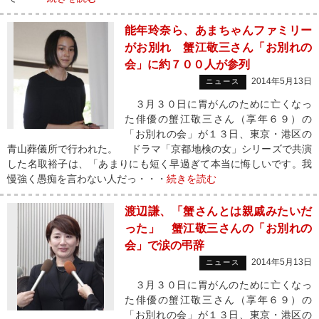
能年玲奈ら、あまちゃんファミリー
がお別れ 蟹江敬三さん「お別れの
会」に約７００人が参列
2014年5月13日
ニュース
３月３０日に胃がんのために亡くなっ
た俳優の蟹江敬三さん（享年６９）の
「お別れの会」が１３日、東京・港区の
青山葬儀所で行われた。 ドラマ「京都地検の女」シリーズで共演
した名取裕子は、「あまりにも短く早過ぎて本当に悔しいです。我
慢強く愚痴を言わない人だっ・・・
続きを読む
渡辺謙、「蟹さんとは親戚みたいだ
った」 蟹江敬三さんの「お別れの
会」で涙の弔辞
2014年5月13日
ニュース
３月３０日に胃がんのために亡くなっ
た俳優の蟹江敬三さん（享年６９）の
「お別れの会」が１３日、東京・港区の