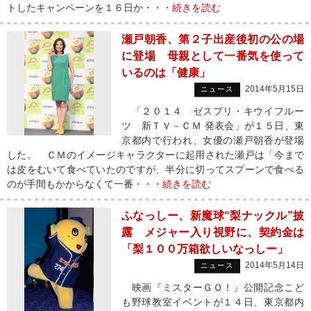
トしたキャンペーンを１６日か・・・
続きを読む
瀬戸朝香、第２子出産後初の公の場
に登場 母親として一番気を使って
いるのは「健康」
2014年5月15日
ニュース
「２０１４ ゼスプリ・キウイフルー
ツ 新ＴＶ－ＣＭ 発表会」が１５日、東
京都内で行われ、女優の瀬戸朝香が登場
した。 ＣＭのイメージキャラクターに起用された瀬戸は「今まで
は皮をむいて食べていたのですが、半分に切ってスプーンで食べる
のが手間もかからなくて一番・・・
続きを読む
ふなっしー、新魔球“梨ナックル”披
露 メジャー入り視野に、契約金は
「梨１００万箱欲しいなっしー」
2014年5月14日
ニュース
映画『ミスターＧＯ！』公開記念こど
も野球教室イベントが１４日、東京都内