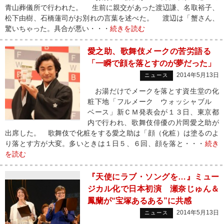
青山葬儀所で行われた。 生前に親交があった渡辺謙、名取裕子、
松下由樹、石橋蓮司がお別れの言葉を述べた。 渡辺は「蟹さん、
驚いちゃった。具合が悪い・・・
続きを読む
愛之助、歌舞伎メークの苦労語る
「一瞬で顔を落とすのが夢だった」
2014年5月13日
ニュース
お湯だけでメークを落とす資生堂の化
粧下地「フルメーク ウォッシャブル
ベース」新ＣＭ発表会が１３日、東京都
内で行われ、歌舞伎俳優の片岡愛之助が
出席した。 歌舞伎で化粧をする愛之助は「顔（化粧）は塗るのよ
り落とす方が大変。多いときは１日５、６回、顔を落と・・・
続き
を読む
『天使にラブ・ソングを…』ミュー
ジカル化で日本初演 瀬奈じゅん＆
鳳蘭が“宝塚あるある”に共感
2014年5月13日
ニュース