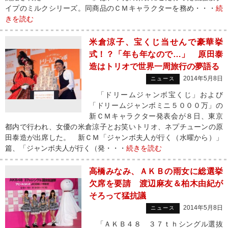
イプのミルクシリーズ。同商品のＣＭキャラクターを務め・・・
続
きを読む
米倉涼子、宝くじ当せんで豪華挙
式！？「年も年なので…」 原田泰
造はトリオで世界一周旅行の夢語る
2014年5月8日
ニュース
「ドリームジャンボ宝くじ」および
「ドリームジャンボミニ５０００万」の
新ＣＭキャラクター発表会が８日、東京
都内で行われ、女優の米倉涼子とお笑いトリオ、ネプチューンの原
田泰造が出席した。 新ＣＭ「ジャンボ夫人が行く（水曜から）」
篇、「ジャンボ夫人が行く（発・・・
続きを読む
高橋みなみ、ＡＫＢの雨女に総選挙
欠席を要請 渡辺麻友＆柏木由紀が
そろって猛抗議
2014年5月8日
ニュース
「ＡＫＢ４８ ３７ｔｈシングル選抜