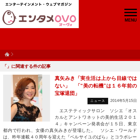
MENU
「
」に関連する
件の記事
真矢みき「実生活は上から目線では
ない」 「“美の転機”は１６年前の
宝塚退団」
2014年5月15日
ニュース
エステティックサロン ソシエ「オス
カルとアントワネットの美的生活２０１
４」キャンペーン発表会が１５日、東京
都内で行われ、女優の真矢みきが登場した。 ソシエ・ワールド
は、昨年連載４０周年を迎えた『ベルサイユのばら』とコラボレー