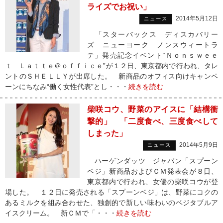
ライズでお祝い」
2014年5月12日
ニュース
「スターバックス ディスカバリー
ズ ニューヨーク ノンスウィートラ
テ」発売記念イベント“Ｎｏｎｓｗｅｅ
ｔ Ｌａｔｔｅ＠ｏｆｆｉｃｅ”が１２日、東京都内で行われ、タレ
ントのＳＨＥＬＬＹが出席した。 新商品のオフィス向けキャンペ
ーンにちなみ“働く女性代表”とし・・・
続きを読む
柴咲コウ、野菜のアイスに「結構衝
撃的」 「二度食べ、三度食べして
しまった」
2014年5月9日
ニュース
ハーゲンダッツ ジャパン「スプーン
ベジ」新商品およびＣＭ発表会が８日、
東京都内で行われ、女優の柴咲コウが登
場した。 １２日に発売される「スプーンベジ」は、野菜にコクの
あるミルクを組み合わせた、独創的で新しい味わいのベジタブルア
イスクリーム。 新ＣＭで「・・・
続きを読む