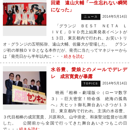
回避 遠山大輔「一生忘れない瞬間
になった」
2014年5月14日
ニュース
「グランジ ＢＥＳＴ ＮＥＴＡ Ｌ
ＩＶＥ」ＤＶＤ売上結果発表イベントが
１３日、東京都内で行われ、お笑いトリ
オ・グランジの五明拓弥、遠山大輔、佐藤大が登場した。 グラン
ジ初の単独ＤＶＤとなる本作だが、発売に当たってマネジャーから
は「発売日から半年以内に・・・
続きを読む
水谷豊、愛娘とのメールでデレデ
レ 成宮寛貴が暴露
2014年5月14日
TOPICS
映画『相棒－劇場版☆（ローマ数字
３）－巨大密室！特命係 絶海の孤島
へ』大ヒット御礼舞台あいさつが１３
日、東京都内で行われ、主演の水谷豊、
３代目相棒の成宮寛貴、川原和久、山中崇史、和泉聖治監督が出席
した。 公開前から全国で行ってきた舞台あいさつもこの日
で・・・
続きを読む