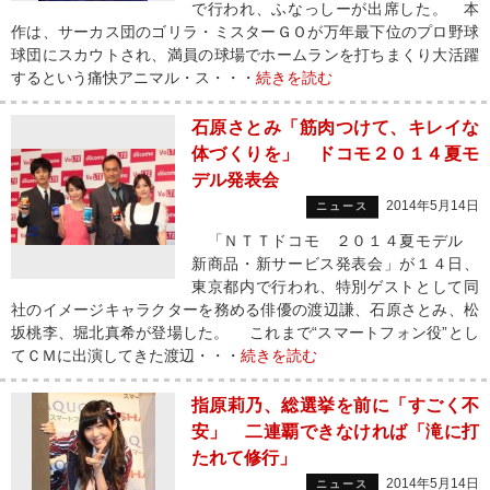
で行われ、ふなっしーが出席した。 本
作は、サーカス団のゴリラ・ミスターＧＯが万年最下位のプロ野球
球団にスカウトされ、満員の球場でホームランを打ちまくり大活躍
するという痛快アニマル・ス・・・
続きを読む
石原さとみ「筋肉つけて、キレイな
体づくりを」 ドコモ２０１４夏モ
デル発表会
2014年5月14日
ニュース
「ＮＴＴドコモ ２０１４夏モデル
新商品・新サービス発表会」が１４日、
東京都内で行われ、特別ゲストとして同
社のイメージキャラクターを務める俳優の渡辺謙、石原さとみ、松
坂桃李、堀北真希が登場した。 これまで“スマートフォン役”とし
てＣＭに出演してきた渡辺・・・
続きを読む
指原莉乃、総選挙を前に「すごく不
安」 二連覇できなければ「滝に打
たれて修行」
2014年5月14日
ニュース