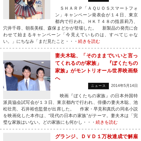
ＳＨＡＲＰ「ＡＱＵＯＳスマートフォ
ン」キャンペーン発表会が１４日、東京
都内で行われ、ＨＫＴ４８の指原莉乃、
穴井千尋、朝長美桜、森保まどかが登場した。 新製品の発売に合
わせて始まるキャンペーン「今見えていものは、すべてじゃな
い。」にちなみ「まだ見たこと・・・
続きを読む
妻夫木聡、「そのままでいいと言っ
てくれるのが家族」 『ぼくたちの
家族』がモントリオール世界映画祭
へ
2014年5月14日
ニュース
映画『ぼくたちの家族』の日本外国特
派員協会試写会が１３日、東京都内で行われ、俳優の妻夫木聡、池
松壮亮、石井裕也監督が出席した。 作家・早見和真氏の同名小説
を映画化した本作は、“現代の日本の家族”がテーマ。妻夫木は「完
璧な家族はいない。どの家族にも何かし・・・
続きを読む
グランジ、ＤＶＤ１万枚達成で解雇