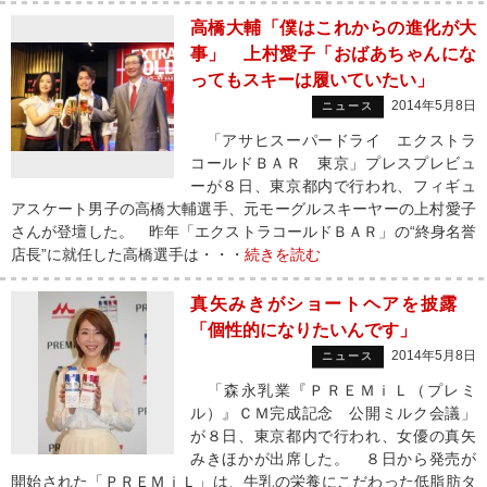
高橋大輔「僕はこれからの進化が大
事」 上村愛子「おばあちゃんにな
ってもスキーは履いていたい」
2014年5月8日
ニュース
「アサヒスーパードライ エクストラ
コールドＢＡＲ 東京」プレスプレビュ
ーが８日、東京都内で行われ、フィギュ
アスケート男子の高橋大輔選手、元モーグルスキーヤーの上村愛子
さんが登壇した。 昨年「エクストラコールドＢＡＲ」の“終身名誉
店長”に就任した高橋選手は・・・
続きを読む
真矢みきがショートヘアを披露
「個性的になりたいんです」
2014年5月8日
ニュース
「森永乳業『ＰＲＥＭｉＬ（プレミ
ル）』ＣＭ完成記念 公開ミルク会議」
が８日、東京都内で行われ、女優の真矢
みきほかが出席した。 ８日から発売が
開始された「ＰＲＥＭｉＬ」は、牛乳の栄養にこだわった低脂肪タ