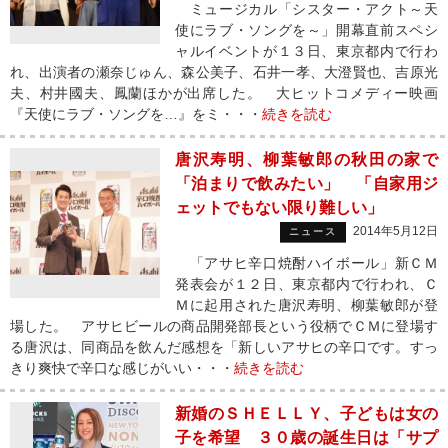
ミュージカル「シスター・アクト～天
使にラブ・ソングを～」開幕直前スペシ
ャルイベントが１３日、東京都内で行わ
れ、出演者の瀬奈じゅん、森公美子、石井一孝、大澄賢也、吉原光
夫、村井國夫、鳳蘭ほかが出席した。 大ヒットコメディー映画
『天使にラブ・ソングを…』をミ・・・
続きを読む
唐沢寿明、柳葉敏郎の秋田の家で
「泊まりで飲みたい」 「自家用ジ
ェットでもない限り難しい」
2014年5月12日
ニュース
「アサヒ辛口焼酎ハイボール」新ＣＭ
発表会が１２日、東京都内で行われ、Ｃ
Ｍに起用された唐沢寿明、柳葉敏郎が登
場した。 アサヒビールの商品開発部長という役柄でＣＭに登場す
る唐沢は、同商品を飲んだ感想を「新しいアサヒの辛口です。すっ
きり爽快で辛口な感じがいい・・・
続きを読む
新婚のＳＨＥＬＬＹ、子どもは女の
子を希望 ３０歳の誕生日は「サプ