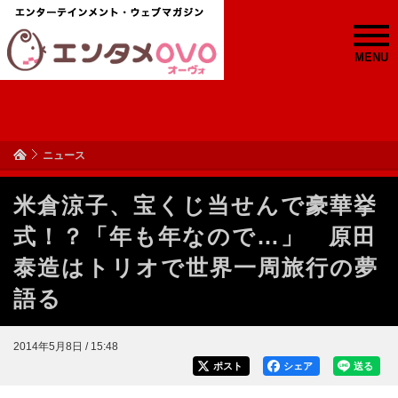
MENU
ニュース
米倉涼子、宝くじ当せんで豪華挙
式！？「年も年なので…」 原田
泰造はトリオで世界一周旅行の夢
語る
2014年5月8日 / 15:48
ポスト
シェア
送る