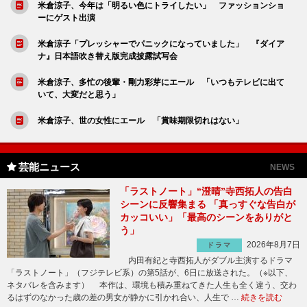
米倉涼子、今年は「明るい色にトライしたい」 ファッションショ
ーにゲスト出演
米倉涼子「プレッシャーでパニックになっていました」 『ダイア
ナ』日本語吹き替え版完成披露試写会
米倉涼子、多忙の後輩・剛力彩芽にエール 「いつもテレビに出て
いて、大変だと思う」
米倉涼子、世の女性にエール 「賞味期限切れはない」
芸能ニュース
NEWS
「ラストノート」“澄晴”寺西拓人の告白
シーンに反響集まる 「真っすぐな告白が
カッコいい」「最高のシーンをありがと
う」
2026年8月7日
ドラマ
内田有紀と寺西拓人がダブル主演するドラマ
「ラストノート」（フジテレビ系）の第5話が、6日に放送された。（※以下、
ネタバレを含みます） 本作は、環境も積み重ねてきた人生も全く違う、交わ
るはずのなかった歳の差の男女が静かに引かれ合い、人生で …
続きを読む