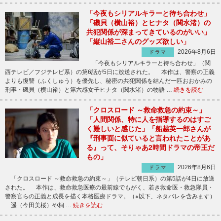
「今夜もシリアルキラーと待ち合わせ」
「磯貝（横山裕）とヒナタ（関水渚）の
共犯関係が深まってきているのがいい」
「縦山裕二さんのグッズ欲しい」
2026年8月6日
ドラマ
「今夜もシリアルキラーと待ち合わせ」（関
西テレビ／フジテレビ系）の第6話が5日に放送された。 本作は、警察の正義
よりも復讐（ふくしゅう）を優先し、秘密の共犯関係を結んだ一匹おおかみの
刑事・磯貝（横山裕）と第六感女子ヒナタ（関水渚）の物語 …
続きを読む
「クロスロード ～救命救急の約束～」
「人間関係、特に人を指導するのはすご
く難しいと感じた」「船越英一郎さんが
『刑事面に似ていると言われたことがあ
る』って、そりゃあ2時間ドラマの帝王だ
もの」
2026年8月6日
ドラマ
「クロスロード ～救命救急の約束～」（テレビ朝日系）の第5話が4日に放送
された。 本作は、救命救急医療の最前線でもがく、若き救命医・救急隊員・
警察官らの正義と成長を描く本格医療ドラマ。（※以下、ネタバレを含みます）
遥（今田美桜）や桐 …
続きを読む