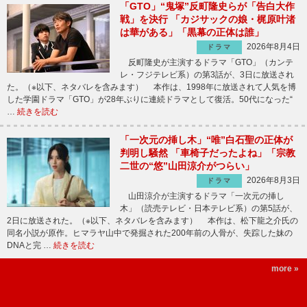
「GTO」“鬼塚”反町隆史らが「告白大作
戦」を決行 「カジサックの娘・梶原叶渚
は華がある」「黒幕の正体は誰」
2026年8月4日
ドラマ
反町隆史が主演するドラマ「GTO」（カンテ
レ・フジテレビ系）の第3話が、3日に放送され
た。（※以下、ネタバレを含みます） 本作は、1998年に放送されて人気を博
した学園ドラマ「GTO」が28年ぶりに連続ドラマとして復活。50代になった“
…
続きを読む
「一次元の挿し木」“唯”白石聖の正体が
判明し騒然 「車椅子だったよね」「宗教
二世の“悠”山田涼介がつらい」
2026年8月3日
ドラマ
山田涼介が主演するドラマ「一次元の挿し
木」（読売テレビ・日本テレビ系）の第5話が、
2日に放送された。（※以下、ネタバレを含みます） 本作は、松下龍之介氏の
同名小説が原作。ヒマラヤ山中で発掘された200年前の人骨が、失踪した妹の
DNAと完 …
続きを読む
more »