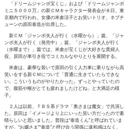
「ドリームジャンボ宝くじ」および「ドリームジャンボ
ミニ５０００万」の新ＣＭキャラクター発表会が８日、東
京都内で行われ、女優の米倉涼子とお笑いトリオ、ネプチ
ューンの原田泰造が出席した。
新ＣＭ「ジャンボ夫人が行く（水曜から）」篇、「ジャ
ンボ夫人が行く（発売中）」篇、「ジャンボ夫人が行く
（水曜まで）」篇では、米倉が宝くじが大好きな貴婦人
役、原田が車引き役でコミカルなやりとりを展開する。
米倉は、豪華な装いで原田の引く人力車に乗りながら高
笑いをする新ＣＭについて「普通に生きていたらできな
い。こういうものがやりたかった。ずっとやっていたの
で、腹筋や喉がとても疲れましたけどね」と大満足の様
子。
２人は以前、ＴＢＳ系ドラマ「奥さまは魔女」で共演し
た。原田は「イメージより上にいった笑い方だったので素
晴らしいと思いました。普段は“泰造くん”と呼ばれていま
すが、“お嬢さま”“泰造”と呼び合う関係に違和感はなく、