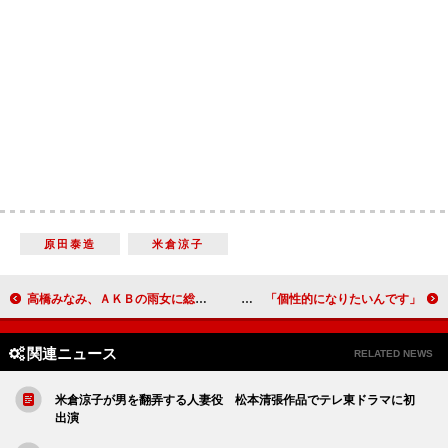
原田泰造
米倉涼子
高橋みなみ、ＡＫＢの雨女に総選挙欠席を要請 渡辺麻友＆柏木由紀がそろって猛抗議
真矢みきがショートヘアを披露 「個性的になりたいんです」
関連ニュース
RELATED NEWS
米倉涼子が男を翻弄する人妻役 松本清張作品でテレ東ドラマに初
出演