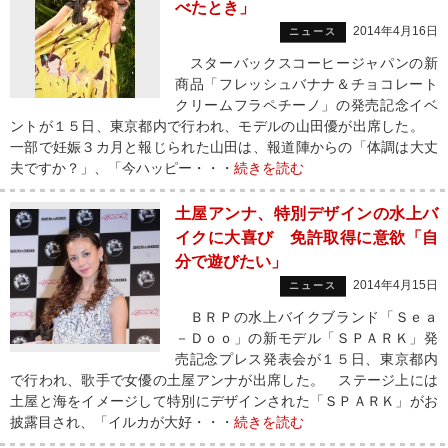
べたとき」
2014年4月16日
ニュース
スターバックスコーヒージャパンの新
商品「フレッシュバナナ＆チョコレート
クリームフラペチーノ」の発売記念イベ
ントが１５日、東京都内で行われ、モデルの山田優が出席した。
一部で妊娠３カ月と報じられた山田は、報道陣からの「体調は大丈
夫ですか？」、「今ハッピー・・・
続きを読む
土屋アンナ、特別デザインの水上バ
イクに大喜び 免許取得に意欲「自
分で遊びたい」
2014年4月15日
ニュース
ＢＲＰの水上バイクブランド「Ｓｅａ
－Ｄｏｏ」の新モデル「ＳＰＡＲＫ」発
売記念プレス発表会が１５日、東京都内
で行われ、歌手で女優の土屋アンナが出席した。 ステージ上には
土屋と海をイメージして特別にデザインされた「ＳＰＡＲＫ」がお
披露目され、「イルカが大好・・・
続きを読む