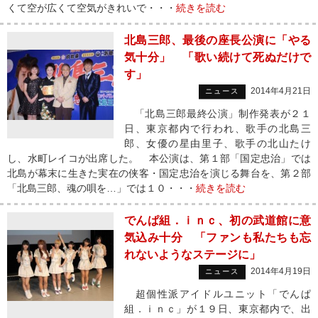
くて空が広くて空気がきれいで・・・
続きを読む
北島三郎、最後の座長公演に「やる
気十分」 「歌い続けて死ぬだけで
す」
2014年4月21日
ニュース
「北島三郎最終公演」制作発表が２１
日、東京都内で行われ、歌手の北島三
郎、女優の星由里子、歌手の北山たけ
し、水町レイコが出席した。 本公演は、第１部「国定忠治」では
北島が幕末に生きた実在の侠客・国定忠治を演じる舞台を、第２部
「北島三郎、魂の唄を…」では１０・・・
続きを読む
でんぱ組．ｉｎｃ、初の武道館に意
気込み十分 「ファンも私たちも忘
れないようなステージに」
2014年4月19日
ニュース
超個性派アイドルユニット「でんぱ
組．ｉｎｃ」が１９日、東京都内で、出