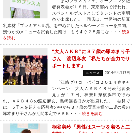
「まめプラスカフェ」オープニング記
者発表会が１８日、東京都内で行われ、
スペシャルゲストとしてタレントの南明
奈が出席した。 同店は、世界初の新豆
乳素材「プレミアム豆乳」を中心にしたヘルシーメニューを展開。
幾つかのメニューを試食した南は「もうすぐ２５歳にな・・・
続き
を読む
“大人ＡＫＢ”に３７歳の塚本まり子
さん 渡辺麻友「私たちが全力でサ
ポートします」
2014年4月17日
ニュース
「江崎グリコ パピコ２０１４春キャ
ンペーン 大人ＡＫＢ４８発表記者会
見」が１７日、神奈川県横浜市で行わ
れ、ＡＫＢ４８の渡辺麻友、島崎遥香ほかが出席した。 会見で
は、５千人を超える応募者の中から３７歳の専業主婦で二児の母の
塚本まり子さんが期間限定でＡＫＢ・・・
続きを読む
桐谷美玲「男性はスーツを着ると二