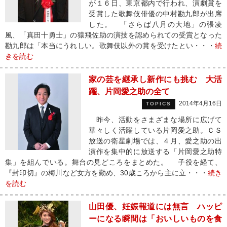
が１６日、東京都内で行われ、演劇賞を
受賞した歌舞伎俳優の中村勘九郎が出席
した。 「さらば八月の大地」の張凌
風、「真田十勇士」の猿飛佐助の演技を認められての受賞となった
勘九郎は「本当にうれしい。歌舞伎以外の賞を受けたとい・・・
続
きを読む
家の芸を継承し新作にも挑む 大活
躍、片岡愛之助の全て
2014年4月16日
TOPICS
昨今、活動をさまざまな場所に広げて
華々しく活躍している片岡愛之助。ＣＳ
放送の衛星劇場では、４月、愛之助の出
演作を集中的に放送する「片岡愛之助特
集」を組んでいる。舞台の見どころをまとめた。 子役を経て、
『封印切』の梅川など女方を勤め、30歳ころから主に立・・・
続き
を読む
山田優、妊娠報道には無言 ハッピ
ーになる瞬間は「おいしいものを食