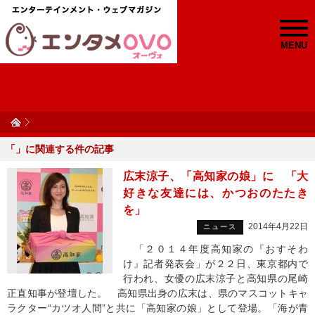
MENU
「
」に関連する
件の記事
広末涼子、「高知家の娘」に 「大
好きな友達には、かつおのたたき
を」
2014年4月22日
ニュース
「２０１４年度高知家の『おすそわ
け』記者発表会」が２２日、東京都内で
行われ、女優の広末涼子と高知県の尾崎
正直知事が登壇した。 高知県出身の広末は、県のマスコットキャ
ラクター“カツオ人間”と共に「高知家の娘」として登場。「海が青