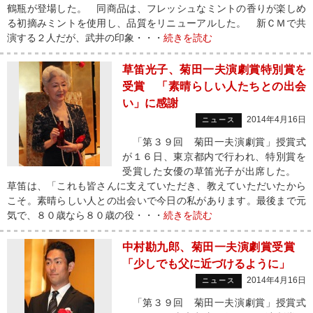
鶴瓶が登場した。 同商品は、フレッシュなミントの香りが楽しめ
る初摘みミントを使用し、品質をリニューアルした。 新ＣＭで共
演する２人だが、武井の印象・・・
続きを読む
草笛光子、菊田一夫演劇賞特別賞を
受賞 「素晴らしい人たちとの出会
い」に感謝
2014年4月16日
ニュース
「第３９回 菊田一夫演劇賞」授賞式
が１６日、東京都内で行われ、特別賞を
受賞した女優の草笛光子が出席した。
草笛は、「これも皆さんに支えていただき、教えていただいたから
こそ。素晴らしい人との出会いで今日の私があります。最後まで元
気で、８０歳なら８０歳の役・・・
続きを読む
中村勘九郎、菊田一夫演劇賞受賞
「少しでも父に近づけるように」
2014年4月16日
ニュース
「第３９回 菊田一夫演劇賞」授賞式