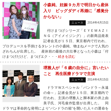
小森純、妊娠９カ月で明日から産休
入り ビッグダディ再婚に「感覚分
からない」
2014年4月15日
ニュース
付けまつげシリーズ「ＥＹＥＭＡＺＩ
ＮＧ（アイメイジング）」の新商品発表
記者会見が１５日、東京都内で行われ、
プロデュースを手掛けるタレントの小森純、物まねメークで人気の
ざわちんが出席した。 産休前の最後の大仕事となった小森は「付
けまつげだけど、まつげエク・・・
続きを読む
堺雅人が「６歳の自分に」言いたい
こと 再生医療ドラマで主演
2014年4月15日
ニュース
ドラマＷスペシャル「パンドラ～永遠
の命～」記者会見が１５日、東京都内で
行われ、主演の堺雅人と脚本家の井上由
美子氏、河毛俊作監督が出席した。 同
ドラマは革命的な発明により“パンドラの箱”を開いた人々の運命を