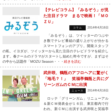
【テレビコラム】「みるぞう」が見
た注目ドラマ まるで映画！「ＭＯ
ＺＵ」
2014年4月16日
コラム
「みるぞう」は、ツイッターのつぶや
き数でテレビ番組の盛り上がりが分かる
スマートフォンのアプリ。開発スタッフ
の私、イヨダが、ツイッターから見た注目のテレビドラマを紹介し
ます。春クールのドラマがスタートし始めた昨今ですが、まずはそ
の中から話題作「MOZU Season・・・
続きを読む
武井咲、鶴瓶のアフロヘアに驚がく
「地毛？！」 笑福亭鶴瓶と共にグ
リーンガムのＣＭに出演
2014年4月16日
ニュース
ロッテ「グリーンガム」リニューアル
＆新ＣＭ発表会が１６日、東京都内で行
われ、新ＣＭに出演する武井咲と笑福亭