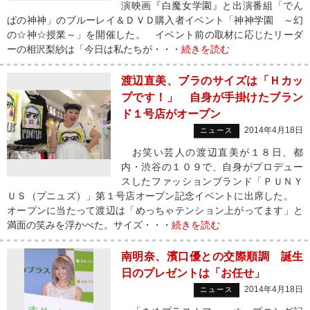
演映画『白魔女学園』と出演番組「でん
ぱの神神」のブルーレイ＆ＤＶＤ購入者イベント「神神学園 ～幻
の☆神☆授業～」を開催した。 イベント前の取材に応じたリーダ
ーの相沢梨紗は「今日は私たちが・・・
続きを読む
渡辺直美、ブラのサイズは「Ｈカッ
プです！」 自身が手掛けたブラン
ド１号店がオープン
2014年4月18日
ニュース
お笑い芸人の渡辺直美が１８日、都
内・渋谷の１０９で、自身がプロデュー
スしたファッションブランド「ＰＵＮＹ
ＵＳ（プニュズ）」第１号店オープン記念イベントに出席した。
オープンに当たって渡辺は「めっちゃテンション上がってます」と
満面の笑みを浮かべた。サイズ・・・
続きを読む
南明奈、濱口優との交際順調 誕生
日のプレゼントは「お任せ」
2014年4月18日
ニュース