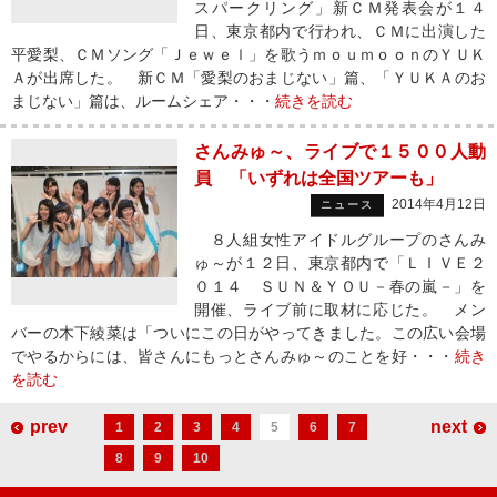
スパークリング」新ＣＭ発表会が１４
日、東京都内で行われ、ＣＭに出演した
平愛梨、ＣＭソング「Ｊｅｗｅｌ」を歌うｍｏｕｍｏｏｎのＹＵＫ
Ａが出席した。 新ＣＭ「愛梨のおまじない」篇、「ＹＵＫＡのお
まじない」篇は、ルームシェア・・・
続きを読む
さんみゅ～、ライブで１５００人動
員 「いずれは全国ツアーも」
2014年4月12日
ニュース
８人組女性アイドルグループのさんみ
ゅ～が１２日、東京都内で「ＬＩＶＥ２
０１４ ＳＵＮ＆ＹＯＵ－春の嵐－」を
開催、ライブ前に取材に応じた。 メン
バーの木下綾菜は「ついにこの日がやってきました。この広い会場
でやるからには、皆さんにもっとさんみゅ～のことを好・・・
続き
を読む
prev
next
1
2
3
4
5
6
7
8
9
10