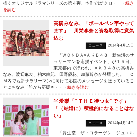
描くオリジナルドラマシリーズの第４弾。本作では“クロ・・・
続き
を読む
高橋みなみ、「ボールペン字やって
ます」 川栄李奈と資格取得に意気
込む
2014年4月15日
ニュース
「ＷＯＮＤＡ×ＡＫＢ４８ 新生活のサ
ラリーマンを応援イベント」が１５日、
東京都内で行われ、ＡＫＢ４８の高橋み
なみ、渡辺麻友、柏木由紀、田野優花、加藤玲奈が登壇した。 Ｃ
Ｍ内でも新サラリーマンに向けて応援のメッセージを送っているこ
とにちなみ「誰から応援さ・・・
続きを読む
平愛梨「“ＴＨＥ待つ女”です」
「（結婚に）積極的になることはな
い」
2014年4月14日
ニュース
「資生堂 ザ・コラーゲン ジュエル