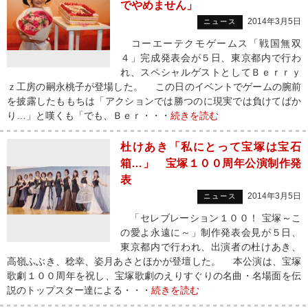
でやめません」
2014年3月5日
ニュース
コーエーテクモゲームス「戦国無双
４」完成発表会が５日、東京都内で行わ
れ、スペシャルゲストとしてＢｅｒｒｙ
ｚ工房の嗣永桃子が登場した。 この日のイベントでゲームの腕前
を披露したももちは「アクションでは勝つのに現実では負けてばか
り…」と嘆くも「でも、Ｂｅｒ・・・
続きを読む
杜けあき「私にとって宝塚は宝石
箱…」 宝塚１００周年公演制作発
表
2014年3月5日
ニュース
「セレブレーション１００！ 宝塚～こ
の愛よ永遠に～」制作発表会見が５日、
東京都内で行われ、出演者の杜けあき、
高嶺ふぶき、稔幸、姿月あさとほかが登壇した。 本公演は、宝塚
歌劇１００周年を祝し、宝塚歌劇のえりすぐりの名曲・名場面を伝
説のトップスター達による・・・
続きを読む