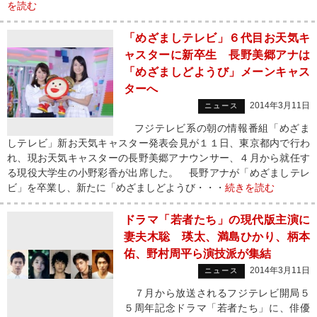
を読む
「めざましテレビ」６代目お天気キ
ャスターに新卒生 長野美郷アナは
「めざましどようび」メーンキャス
ターへ
2014年3月11日
ニュース
フジテレビ系の朝の情報番組「めざま
しテレビ」新お天気キャスター発表会見が１１日、東京都内で行わ
れ、現お天気キャスターの長野美郷アナウンサー、４月から就任す
る現役大学生の小野彩香が出席した。 長野アナが「めざましテレ
ビ」を卒業し、新たに「めざましどようび・・・
続きを読む
ドラマ「若者たち」の現代版主演に
妻夫木聡 瑛太、満島ひかり、柄本
佑、野村周平ら演技派が集結
2014年3月11日
ニュース
７月から放送されるフジテレビ開局５
５周年記念ドラマ「若者たち」に、俳優