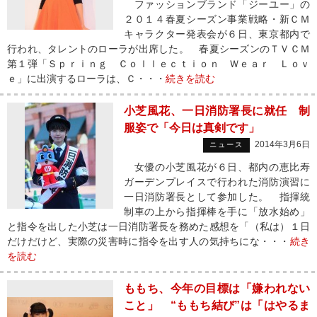
ファッションブランド「ジーユー」の
２０１４春夏シーズン事業戦略・新ＣＭ
キャラクター発表会が６日、東京都内で
行われ、タレントのローラが出席した。 春夏シーズンのＴＶＣＭ
第１弾「Ｓｐｒｉｎｇ Ｃｏｌｌｅｃｔｉｏｎ Ｗｅａｒ Ｌｏｖ
ｅ」に出演するローラは、Ｃ・・・
続きを読む
小芝風花、一日消防署長に就任 制
服姿で「今日は真剣です」
2014年3月6日
ニュース
女優の小芝風花が６日、都内の恵比寿
ガーデンプレイスで行われた消防演習に
一日消防署長として参加した。 指揮統
制車の上から指揮棒を手に「放水始め」
と指令を出した小芝は一日消防署長を務めた感想を「（私は）１日
だけだけど、実際の災害時に指令を出す人の気持ちにな・・・
続き
を読む
ももち、今年の目標は「嫌われない
こと」 “ももち結び”は「はやるま