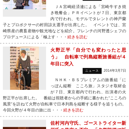
ＪＡ宮崎経済連による「宮崎牛すき焼
き晩餐会」ＰＲイベントが７日、東京都
内で行われ、モデルでタレントの神戸蘭
子とプロボクサーの村田諒太選手が出席した。 イベントでは、宮
崎県産の農畜産物や観光地などを紹介。フレンチの河野透シェフの
プロデュースによる「極上す・・・
続きを読む
火野正平「自分でも変わったと思
う」 自転車で列島縦断旅番組が４
年目に突入
2014年3月7日
ニュース
ＮＨＫ・ＢＳプレミアムの旅番組「に
っぽん縦断 こころ旅」スタジオ取材会
が７日、東京都内で行われ、出演者の火
野正平が出席した。 番組は視聴者からの手紙に書かれた“こころの
風景”を訪ねて火野が自転車で日本列島を縦断する様子を追うもの。
今回火野が４年目の旅に出・・・
続きを読む
佐村河内守氏、ゴーストライター新