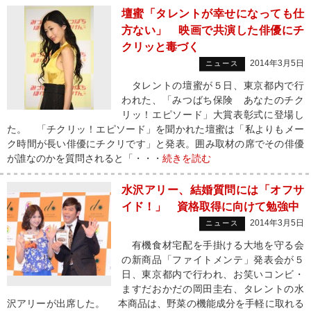
壇蜜「タレントが幸せになっても仕
方ない」 映画で共演した俳優にチ
クリッと毒づく
2014年3月5日
ニュース
タレントの壇蜜が５日、東京都内で行
われた、「みつばち保険 あなたのチク
リッ！エピソード」大賞表彰式に登場し
た。 「チクリッ！エピソード」を聞かれた壇蜜は「私よりもメー
ク時間が長い俳優にチクリです」と発表。囲み取材の席でその俳優
が誰なのかを質問されると「・・・
続きを読む
水沢アリー、結婚質問には「オフサ
イド！」 資格取得に向けて勉強中
2014年3月5日
ニュース
有機食材宅配を手掛ける大地を守る会
の新商品「ファイトメンテ」発表会が５
日、東京都内で行われ、お笑いコンビ・
ますだおかだの岡田圭右、タレントの水
沢アリーが出席した。 本商品は、野菜の機能成分を手軽に取れる