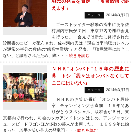
垣氏の発言を否定 「名誉毀損で訴
えます」
2014年3月7日
ニュース
ゴーストライター騒動の渦中にある佐
村河内守氏が７日、東京都内で謝罪会見
を行った。 会見では新たに発行された
診断書のコピーが配布され、佐村河内氏は「現在は平均聴力レベル
が通常の半分の数値の“感音性難聴”」と発表。「聴覚障害に該当し
ない」と診断されたため、障・・・
続きを読む
ＮＨＫ“オンバト”１５年の歴史に
幕 トシ「我々はオンバトなくして
ここにはいない」
2014年3月7日
ニュース
ＮＨＫのお笑い番組「オンバト最終
章 チャンピオン大会直前 １５年間あ
りがとうスペシャル」取材会が６日、東
京都内で行われ、司会のタカアンドトシをはじめ、アンジャッシ
ュ、スピードワゴンほか多数の芸人が出席した。 １９９９年に始
まった、若手お笑い芸人の登竜門・・・
続きを読む