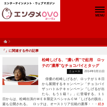
MENU
「
」に関連する
件の記事
松崎しげる、“濃い男”で起用 ロッ
テの“濃厚”なチョコパイとタッグ
2014年3月11日
ニュース
俳優の松崎しげるが、ロッテが１８日
から展開するキャンペーン「チョコパイ
ザッハトルテキャンペーン『しげるが出
たら、もう１箱！』」に登場する。１１
日からは、松崎出演のＷＥＢ限定スペシャルＣＭ「しげるの脱出」
篇も公開される。 ロッテは、オーストリア伝統の濃厚・・・
続き