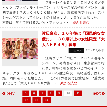
ブルーレイ＆ＤＶＤ『ＣＨＵＣＫ／チ
ャック〈ファイナル・シーズン〉』リリース記念特別イベント「最
初で最後！？の大ＣＨＵＣＫ祭」が４日、東京都内で行われ、スペ
シャルゲストとしてタレントのＩＭＡＬＵ、ＪＯＹが出席した。
本作は、笑えて泣けるスパイ・アクショ・・・
続きを読む
渡辺麻友、１０年後は「国民的な女
優に」 ３０歳以上の女性限定「大
人ＡＫＢ４８」募集
2014年3月4日
ニュース
江崎グリコ「パピコ ２０１４春キャ
ンペーン」発表会が４日、東京都内で行
われ、昨年に引き続きパピコのイメージ
キャラクターを務めるＡＫＢ４８の渡辺麻友、島崎遥香、西野未
姫、岡田奈々が登場した。 この日の会見では渡辺が、“重大発
表”として「大人ＡＫＢ４８の期・・・
続きを読む
prev
next
5
6
7
8
9
10
11
12
13
14