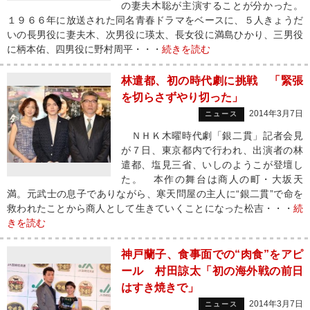
の妻夫木聡が主演することが分かった。
１９６６年に放送された同名青春ドラマをベースに、５人きょうだ
いの長男役に妻夫木、次男役に瑛太、長女役に満島ひかり、三男役
に柄本佑、四男役に野村周平・・・
続きを読む
林遣都、初の時代劇に挑戦 「緊張
を切らさずやり切った」
2014年3月7日
ニュース
ＮＨＫ木曜時代劇「銀二貫」記者会見
が７日、東京都内で行われ、出演者の林
遣都、塩見三省、いしのようこが登壇し
た。 本作の舞台は商人の町・大坂天
満。元武士の息子でありながら、寒天問屋の主人に“銀二貫”で命を
救われたことから商人として生きていくことになった松吉・・・
続
きを読む
神戸蘭子、食事面での“肉食”をアピ
ール 村田諒太「初の海外戦の前日
はすき焼きで」
2014年3月7日
ニュース