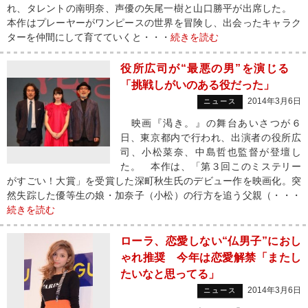
れ、タレントの南明奈、声優の矢尾一樹と山口勝平が出席した。
本作はプレーヤーがワンピースの世界を冒険し、出会ったキャラク
ターを仲間にして育てていくと・・・
続きを読む
役所広司が“最悪の男”を演じる
「挑戦しがいのある役だった」
2014年3月6日
ニュース
映画『渇き。』の舞台あいさつが６
日、東京都内で行われ、出演者の役所広
司、小松菜奈、中島哲也監督が登壇し
た。 本作は、「第３回このミステリー
がすごい！大賞」を受賞した深町秋生氏のデビュー作を映画化。突
然失踪した優等生の娘・加奈子（小松）の行方を追う父親（・・・
続きを読む
ローラ、恋愛しない“仏男子”におし
ゃれ推奨 今年は恋愛解禁「またし
たいなと思ってる」
2014年3月6日
ニュース