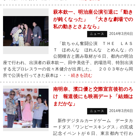
萩本欽一、明治座公演引退に「動き
が鈍くなった」 「大きな劇場での
私の動きとさよなら」
2014年3月6日
ニュース
「欽ちゃん奮闘公演 ＴＨＥ ＬＡＳ
Ｔ ほめんな ほれんな とめんな」の
公開稽古と囲み取材が６日、都内の明治
座で行われ、出演者の萩本欽一、田中美佐子、的場浩司、特別出演
する元プロレスラーの佐々木健介が出席した。 ２００３年から同
所で公演を行ってきた萩本は・・・
続きを読む
南明奈、濱口優と交際宣言後初のろ
け 報道後にも映画デート「結婚は
まだかな」
2014年3月6日
ニュース
新作デジタルカードゲーム データカ
ードダス「ワンピースキングス」の完成
記念イベントが６日、東京都内で行わ