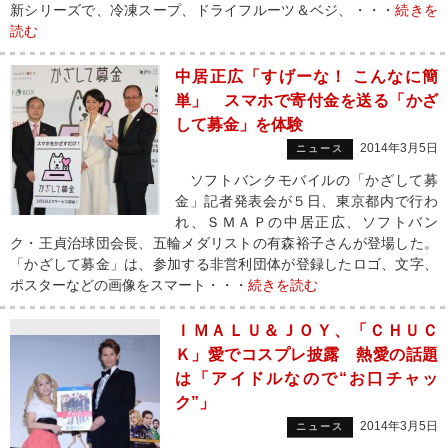
新シリーズで、冷凍スープ、ドライフルーツ＆ベジ、・・・
続きを
読む
中居正広「すげーな！ こんなに簡
単」 スマホで寄付金を送る「かざ
して募金」を体験
2014年3月5日
ニュース
ソフトバンクモバイルの「かざして募
金」記者発表会が５日、東京都内で行わ
れ、ＳＭＡＰの中居正広、ソフトバン
ク・王貞治球団会長、五輪メダリストの有森裕子さんが登場した。
「かざして募金」は、参加する非営利団体が登録したロゴ、文字、
ポスターなどの画像をスマート・・・
続きを読む
ＩＭＡＬＵ＆ＪＯＹ、「ＣＨＵＣ
Ｋ」愛でコスプレ披露 熱愛の話題
は「アイドルなので“お口チャッ
ク”」
2014年3月5日
ニュース