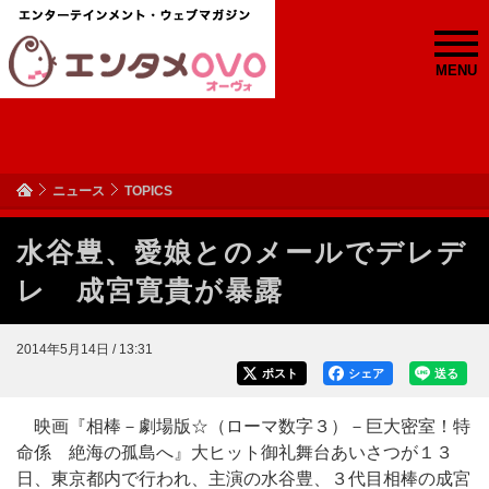
MENU
ニュース
TOPICS
水谷豊、愛娘とのメールでデレデ
レ 成宮寛貴が暴露
2014年5月14日 / 13:31
ポスト
シェア
送る
映画『相棒－劇場版☆（ローマ数字３）－巨大密室！特
命係 絶海の孤島へ』大ヒット御礼舞台あいさつが１３
日、東京都内で行われ、主演の水谷豊、３代目相棒の成宮