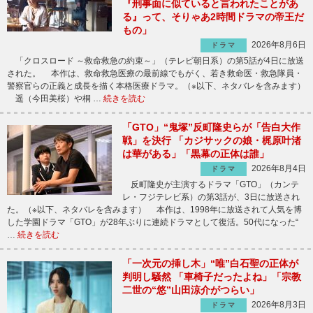
『刑事面に似ていると言われたことがあ
る』って、そりゃあ2時間ドラマの帝王だ
もの」
2026年8月6日
ドラマ
「クロスロード ～救命救急の約束～」（テレビ朝日系）の第5話が4日に放送
された。 本作は、救命救急医療の最前線でもがく、若き救命医・救急隊員・
警察官らの正義と成長を描く本格医療ドラマ。（※以下、ネタバレを含みます）
遥（今田美桜）や桐 …
続きを読む
「GTO」“鬼塚”反町隆史らが「告白大作
戦」を決行 「カジサックの娘・梶原叶渚
は華がある」「黒幕の正体は誰」
2026年8月4日
ドラマ
反町隆史が主演するドラマ「GTO」（カンテ
レ・フジテレビ系）の第3話が、3日に放送され
た。（※以下、ネタバレを含みます） 本作は、1998年に放送されて人気を博
した学園ドラマ「GTO」が28年ぶりに連続ドラマとして復活。50代になった“
…
続きを読む
「一次元の挿し木」“唯”白石聖の正体が
判明し騒然 「車椅子だったよね」「宗教
二世の“悠”山田涼介がつらい」
2026年8月3日
ドラマ