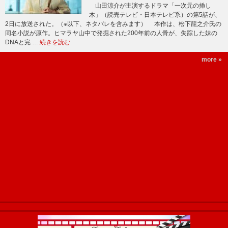
山田涼介が主演するドラマ「一次元の挿し
木」（読売テレビ・日本テレビ系）の第5話が、
2日に放送された。（※以下、ネタバレを含みます） 本作は、松下龍之介氏の
同名小説が原作。ヒマラヤ山中で発掘された200年前の人骨が、失踪した妹の
DNAと完 …
続きを読む
more »