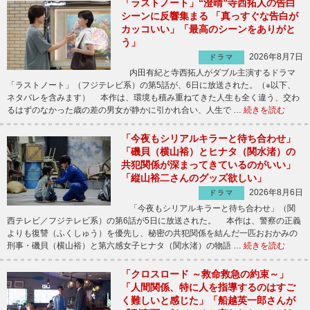
「ラストノート」“澄晴”寺西拓人の告白
シーンに反響集まる 「真っすぐな告白が
カッコいい」「最高のシーンをありがと
う」
2026年8月7日
ドラマ
内田有紀と寺西拓人がダブル主演するドラマ
「ラストノート」（フジテレビ系）の第5話が、6日に放送された。（※以下、
ネタバレを含みます） 本作は、環境も積み重ねてきた人生も全く違う、交わ
るはずのなかった歳の差の男女が静かに引かれ合い、人生で …
続きを読む
「今夜もシリアルキラーと待ち合わせ」
「磯貝（横山裕）とヒナタ（関水渚）の
共犯関係が深まってきているのがいい」
「縦山裕二さんのグッズ欲しい」
2026年8月6日
ドラマ
「今夜もシリアルキラーと待ち合わせ」（関
西テレビ／フジテレビ系）の第6話が5日に放送された。 本作は、警察の正義
よりも復讐（ふくしゅう）を優先し、秘密の共犯関係を結んだ一匹おおかみの
刑事・磯貝（横山裕）と第六感女子ヒナタ（関水渚）の物語 …
続きを読む
「クロスロード ～救命救急の約束～」
「人間関係、特に人を指導するのはすご
く難しいと感じた」「船越英一郎さんが