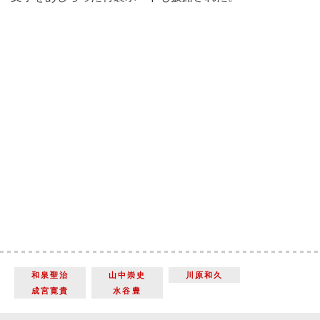
和泉聖治
山中崇史
川原和久
成宮寛貴
水谷豊