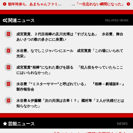
能年玲奈ら、あまちゃんファミリーがお別れ 蟹江敬三さん「お別れの会」に約７００人が参列
グランジ、ＤＶＤ１万枚達成で解雇回避 遠山大輔「一生忘れない瞬間になった」
関連ニュース
RELATED NEWS
成宮寛貴、２代目相棒の及川光博は「すげえなあ」 水谷豊、舞台
あいさつの数の多さにに身震い
水谷豊、なでしこジャパンにエール 成宮寛貴「この場にいられて
光栄」
成宮寛貴“相棒”になれた喜びを語る 「犯人役をやっていたらここ
にはいられなかった」
水谷豊「“ミスターサマー”と呼ばれている」 『相棒－劇場版Ⅲ－』
製作報告会
水谷豊＆伊藤蘭「次の共演は古希！？」 國村隼「２人が夫婦だとは
知らなかった」
芸能ニュース
NEWS