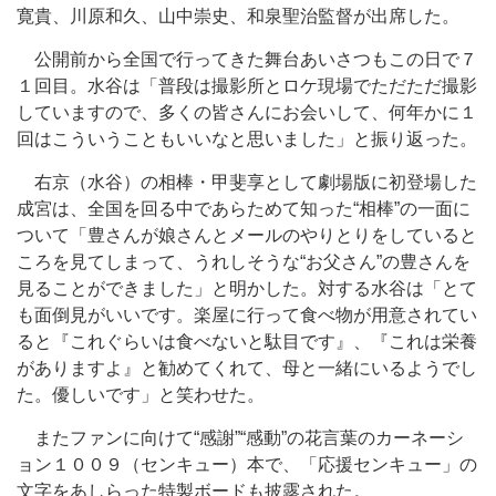
寛貴、川原和久、山中崇史、和泉聖治監督が出席した。
公開前から全国で行ってきた舞台あいさつもこの日で７
１回目。水谷は「普段は撮影所とロケ現場でただただ撮影
していますので、多くの皆さんにお会いして、何年かに１
回はこういうこともいいなと思いました」と振り返った。
右京（水谷）の相棒・甲斐享として劇場版に初登場した
成宮は、全国を回る中であらためて知った“相棒”の一面に
ついて「豊さんが娘さんとメールのやりとりをしていると
ころを見てしまって、うれしそうな“お父さん”の豊さんを
見ることができました」と明かした。対する水谷は「とて
も面倒見がいいです。楽屋に行って食べ物が用意されてい
ると『これぐらいは食べないと駄目です』、『これは栄養
がありますよ』と勧めてくれて、母と一緒にいるようでし
た。優しいです」と笑わせた。
またファンに向けて“感謝”“感動”の花言葉のカーネーシ
ョン１００９（センキュー）本で、「応援センキュー」の
文字をあしらった特製ボードも披露された。