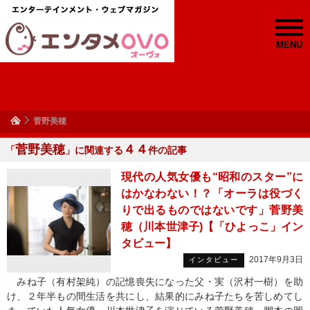
MENU
菅野美穂
菅野美穂
４４
「
」に関連する
件の記事
現代の人気女優も“昭和のスター”に
はかなわない！？「オーラは役づく
りで出るものではないです」菅野美
穂（川本世津子)【「ひよっこ」イン
タビュー】
2017年9月3日
インタビュー
みね子（有村架純）の記憶喪失になった父・実（沢村一樹）を助
け、２年半もの間生活を共にし、結果的にみね子たちを苦しめてし