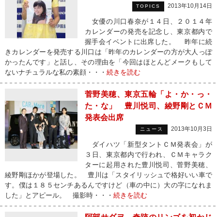
2013年10月14日
TOPICS
女優の川口春奈が１４日、２０１４年
カレンダーの発売を記念し、東京都内で
握手会イベントに出席した。 昨年に続
きカレンダーを発売する川口は「昨年のカレンダーの方が大人っぽ
かったんです」と話し、その理由を「今回はほとんどメークもして
ないナチュラルな私の素顔・・・
続きを読む
菅野美穂、東京五輪「よ・か・っ・
た・な」 豊川悦司、綾野剛とＣＭ
発表会出席
2013年10月3日
ニュース
ダイハツ「新型タントＣＭ発表会」が
３日、東京都内で行われ、ＣＭキャラク
ターに起用された豊川悦司、菅野美穂、
綾野剛ほかが登場した。 豊川は「スタイリッシュで格好いい車で
す。僕は１８５センチあるんですけど（車の中に）大の字になれま
した」とアピール。 撮影時・・・
続きを読む