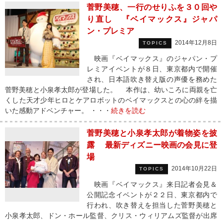
菅野美穂、一行のせりふを３０回や
り直し 『ベイマックス』ジャパ
ン・プレミア
2014年12月8日
TOPICS
映画『ベイマックス』のジャパン・プ
レミアイベントが８日、東京都内で開催
され、日本語吹き替え版の声優を務めた
菅野美穂と小泉孝太郎が登場した。 本作は、幼いころに両親を亡
くした天才少年ヒロとケアロボットのベイマックスとの心の絆を描
いた感動アドベンチャー。 ・・・
続きを読む
菅野美穂と小泉孝太郎が着物姿を披
露 最新ディズニー映画の会見に登
場
2014年10月22日
TOPICS
映画『ベイマックス』来日記者会見＆
公開記念イベントが２２日、東京都内で
行われ、吹き替えを担当した菅野美穂と
小泉孝太郎、ドン・ホール監督、クリス・ウィリアムズ監督が出席