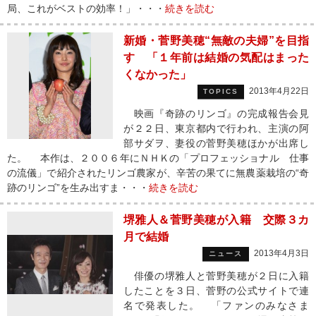
局、これがベストの効率！」・・・
続きを読む
新婚・菅野美穂“無敵の夫婦”を目指
す 「１年前は結婚の気配はまった
くなかった」
2013年4月22日
TOPICS
映画『奇跡のリンゴ』の完成報告会見
が２２日、東京都内で行われ、主演の阿
部サダヲ、妻役の菅野美穂ほかが出席し
た。 本作は、２００６年にＮＨＫの「プロフェッショナル 仕事
の流儀」で紹介されたリンゴ農家が、辛苦の果てに無農薬栽培の“奇
跡のリンゴ”を生み出すま・・・
続きを読む
堺雅人＆菅野美穂が入籍 交際３カ
月で結婚
2013年4月3日
ニュース
俳優の堺雅人と菅野美穂が２日に入籍
したことを３日、菅野の公式サイトで連
名で発表した。 「ファンのみなさま