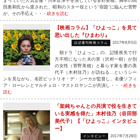
まっていた人気女優・川本世津子を演じている菅野美穂。脚本の岡
田惠和氏から渡された、昭和のスター役という“宿題”に臨んだ菅野
が、その手応え・・・
続きを読む
【映画コラム】「ひよっこ」を見て
思い出した『ひまわり』
2017年8月5日
ほぼ週刊映画コラム
朝ドラ「ひよっこ」の、記憶喪失で行
方不明になった夫の実（沢村一樹）が別
の女性（菅野美穂）と暮らす家を妻の美
代子（木村佳乃）が訪ねる…というシー
ンを見ながら、名匠ビットリオ・デ・シーカが監督し、名優ソフィ
ア・ローレンとマルチェロ・マストロヤンニが共演し・・・
続きを
読む
「架純ちゃんとの共演で役を生きて
いる実感を得た」木村佳乃（谷田部
美代子）【「ひよっこ」インタビュ
ー】
2017年7月28日
インタビュー