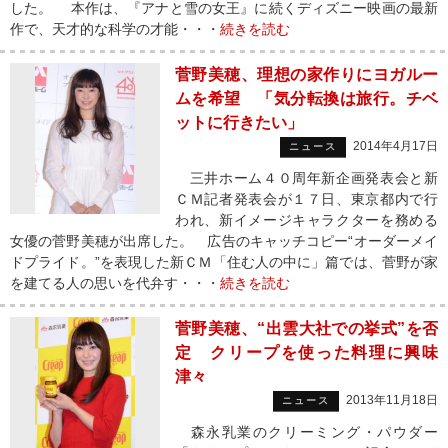
した。 本作は、『アナと雪の女王』に続くディズニー映画の最新
作で、天才的な科学の才能・・・
続きを読む
菅野美穂、理想の家作りにヨガルー
ムを希望 「気分転換は旅行。チベ
ットに行きたい」
2014年4月17日
ニュース
三井ホーム４０周年新企画発表会と新
ＣＭ記者発表会が１７日、東京都内で行
われ、新イメージキャラクターを務める
女優の菅野美穂が出席した。 広告のキャッチコピー“オーダーメイ
ドプライド。”を表現した新ＣＭ「住む人の中に」篇では、菅野が家
を建てる人の思いを代弁す・・・
続きを読む
菅野美穂、“出雲大社での挙式”を否
定 クリープを使った料理に興味
津々
2013年11月18日
ニュース
森永乳業のクリーミング・パウダー