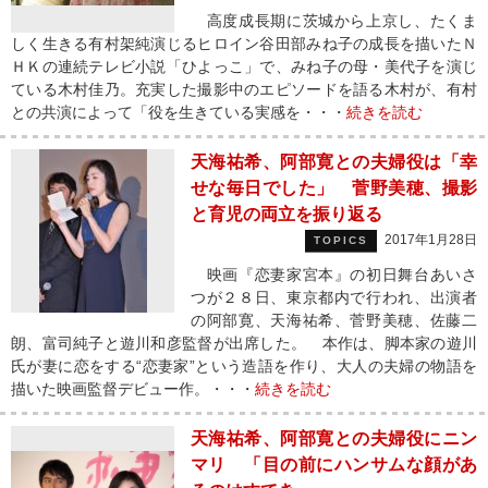
高度成長期に茨城から上京し、たくま
しく生きる有村架純演じるヒロイン谷田部みね子の成長を描いたＮ
ＨＫの連続テレビ小説「ひよっこ」で、みね子の母・美代子を演じ
ている木村佳乃。充実した撮影中のエピソードを語る木村が、有村
との共演によって「役を生きている実感を・・・
続きを読む
天海祐希、阿部寛との夫婦役は「幸
せな毎日でした」 菅野美穂、撮影
と育児の両立を振り返る
2017年1月28日
TOPICS
映画『恋妻家宮本』の初日舞台あいさ
つが２８日、東京都内で行われ、出演者
の阿部寛、天海祐希、菅野美穂、佐藤二
朗、富司純子と遊川和彦監督が出席した。 本作は、脚本家の遊川
氏が妻に恋をする“恋妻家”という造語を作り、大人の夫婦の物語を
描いた映画監督デビュー作。・・・
続きを読む
天海祐希、阿部寛との夫婦役にニン
マリ 「目の前にハンサムな顔があ