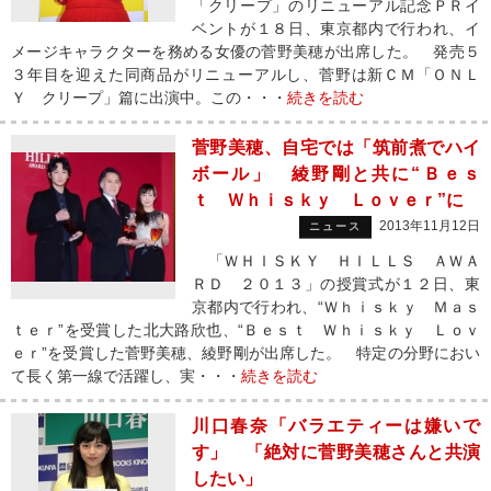
「クリープ」のリニューアル記念ＰＲイ
ベントが１８日、東京都内で行われ、イ
メージキャラクターを務める女優の菅野美穂が出席した。 発売５
３年目を迎えた同商品がリニューアルし、菅野は新ＣＭ「ＯＮＬ
Ｙ クリープ」篇に出演中。この・・・
続きを読む
菅野美穂、自宅では「筑前煮でハイ
ボール」 綾野剛と共に“Ｂｅｓ
ｔ Ｗｈｉｓｋｙ Ｌｏｖｅｒ”に
2013年11月12日
ニュース
「ＷＨＩＳＫＹ ＨＩＬＬＳ ＡＷＡ
ＲＤ ２０１３」の授賞式が１２日、東
京都内で行われ、“Ｗｈｉｓｋｙ Ｍａｓ
ｔｅｒ”を受賞した北大路欣也、“Ｂｅｓｔ Ｗｈｉｓｋｙ Ｌｏｖ
ｅｒ”を受賞した菅野美穂、綾野剛が出席した。 特定の分野におい
て長く第一線で活躍し、実・・・
続きを読む
川口春奈「バラエティーは嫌いで
す」 「絶対に菅野美穂さんと共演
したい」