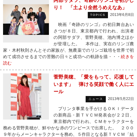
阿部サダヲ、奇跡のリンゴを初かじ
り！ 「土より全然うめえなあ」
2013年6月8日
TOPICS
映画『奇跡のリンゴ』の初日舞台あい
さつが８日、東京都内で行われ、出演者
の阿部サダヲ、菅野美穂、池内博之ほか
が登壇した。 本作は、実在のリンゴ農
家・木村秋則さんとその家族が、無農薬でのリンゴ栽培を世界で初
めて成功させるまでの苦難の日々と成功への軌跡を描・・・
続きを
読む
菅野美穂、「愛をもって、応援して
います」 弾ける笑顔で働く人にエ
ール
2013年5月22日
ニュース
プリンタ事業を手がけるＯＫＩデータ
の新商品・新ＴＶＣＭ発表会が２２日、
東京都内で行われ、ＣＭキャラクターを
務める菅野美穂が、鮮やかな赤のワンピースで出席した。 ２００
９年からメーンキャラクターを務め、５作目となる新ＴＶＣＭ「結