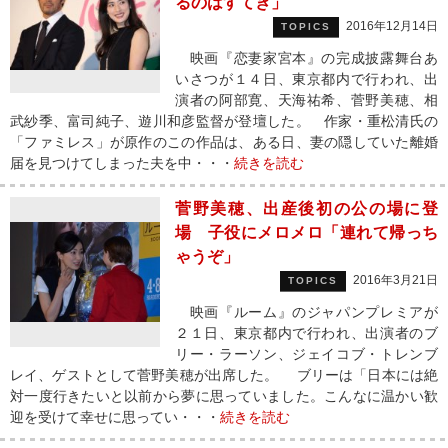
るのはすてき」
2016年12月14日
TOPICS
映画『恋妻家宮本』の完成披露舞台あ
いさつが１４日、東京都内で行われ、出
演者の阿部寛、天海祐希、菅野美穂、相
武紗季、富司純子、遊川和彦監督が登壇した。 作家・重松清氏の
「ファミレス」が原作のこの作品は、ある日、妻の隠していた離婚
届を見つけてしまった夫を中・・・
続きを読む
菅野美穂、出産後初の公の場に登
場 子役にメロメロ「連れて帰っち
ゃうぞ」
2016年3月21日
TOPICS
映画『ルーム』のジャパンプレミアが
２１日、東京都内で行われ、出演者のブ
リー・ラーソン、ジェイコブ・トレンブ
レイ、ゲストとして菅野美穂が出席した。 ブリーは「日本には絶
対一度行きたいと以前から夢に思っていました。こんなに温かい歓
迎を受けて幸せに思ってい・・・
続きを読む