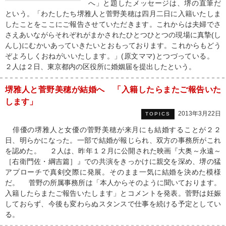
へ」と題したメッセージは、堺の直筆だ
という。「わたしたち堺雅人と菅野美穂は四月二日に入籍いたしま
したことをここにご報告させていただきます。これからは夫婦でさ
さえあいながらそれぞれがまかされたひとつひとつの現場に真摯(し
んし)にむかいあっていきたいとおもっております。これからもどう
ぞよろしくおねがいいたします。」(原文ママ)とつづっている。
２人は２日、東京都内の区役所に婚姻届を提出したという。
堺雅人と菅野美穂が結婚へ 「入籍したらまたご報告いた
します」
2013年3月22日
TOPICS
俳優の堺雅人と女優の菅野美穂が来月にも結婚することが２２
日、明らかになった。一部で結婚が報じられ、双方の事務所がこれ
を認めた。 ２人は、昨年１２月に公開された映画『大奥～永遠～
［右衛門佐・綱吉篇］』での共演をきっかけに親交を深め、堺の猛
アプローチで真剣交際に発展。そのまま一気に結婚を決めた模様
だ。 菅野の所属事務所は「本人からそのように聞いております。
入籍したらまたご報告いたします」とコメントを発表。菅野は妊娠
しておらず、今後も変わらぬスタンスで仕事を続ける予定としてい
る。