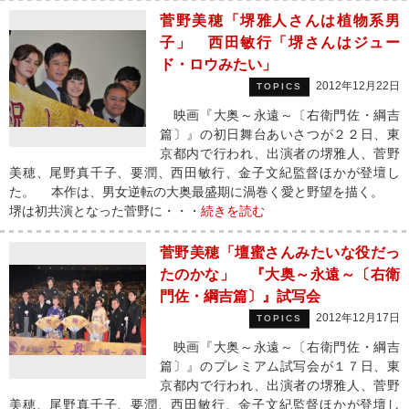
菅野美穂「堺雅人さんは植物系男
子」 西田敏行「堺さんはジュー
ド・ロウみたい」
2012年12月22日
TOPICS
映画『大奥～永遠～〔右衛門佐・綱吉
篇〕』の初日舞台あいさつが２２日、東
京都内で行われ、出演者の堺雅人、菅野
美穂、尾野真千子、要潤、西田敏行、金子文紀監督ほかが登壇し
た。 本作は、男女逆転の大奥最盛期に渦巻く愛と野望を描く。
堺は初共演となった菅野に・・・
続きを読む
菅野美穂「壇蜜さんみたいな役だっ
たのかな」 『大奥～永遠～〔右衛
門佐・綱吉篇〕』試写会
2012年12月17日
TOPICS
映画『大奥～永遠～〔右衛門佐・綱吉
篇〕』のプレミアム試写会が１７日、東
京都内で行われ、出演者の堺雅人、菅野
美穂、尾野真千子、要潤、西田敏行、金子文紀監督ほかが登壇し