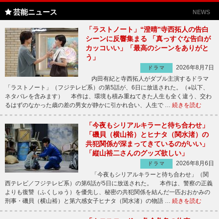
芸能ニュース
NEWS
「ラストノート」“澄晴”寺西拓人の告白
シーンに反響集まる 「真っすぐな告白が
カッコいい」「最高のシーンをありがと
う」
2026年8月7日
ドラマ
内田有紀と寺西拓人がダブル主演するドラマ
「ラストノート」（フジテレビ系）の第5話が、6日に放送された。（※以下、
ネタバレを含みます） 本作は、環境も積み重ねてきた人生も全く違う、交わ
るはずのなかった歳の差の男女が静かに引かれ合い、人生で …
続きを読む
「今夜もシリアルキラーと待ち合わせ」
「磯貝（横山裕）とヒナタ（関水渚）の
共犯関係が深まってきているのがいい」
「縦山裕二さんのグッズ欲しい」
2026年8月6日
ドラマ
「今夜もシリアルキラーと待ち合わせ」（関
西テレビ／フジテレビ系）の第6話が5日に放送された。 本作は、警察の正義
よりも復讐（ふくしゅう）を優先し、秘密の共犯関係を結んだ一匹おおかみの
刑事・磯貝（横山裕）と第六感女子ヒナタ（関水渚）の物語 …
続きを読む