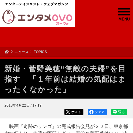
MENU
ニュース
TOPICS
新婚・菅野美穂“無敵の夫婦”を目
指す 「１年前は結婚の気配はま
ったくなかった」
2013年4月22日 / 17:19
ポスト
シェア
送る
映画『奇跡のリンゴ』の完成報告会見が２２日、東京都