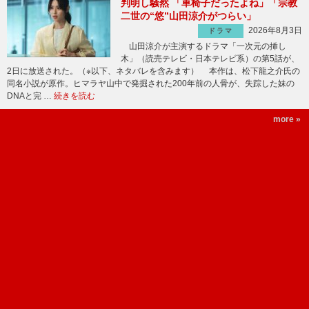
判明し騒然 「車椅子だったよね」「宗教
二世の“悠”山田涼介がつらい」
2026年8月3日
ドラマ
山田涼介が主演するドラマ「一次元の挿し
木」（読売テレビ・日本テレビ系）の第5話が、
2日に放送された。（※以下、ネタバレを含みます） 本作は、松下龍之介氏の
同名小説が原作。ヒマラヤ山中で発掘された200年前の人骨が、失踪した妹の
DNAと完 …
続きを読む
more »