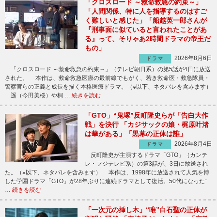
「クロスロード ～救命救急の約束～」
「人間関係、特に人を指導するのはすご
く難しいと感じた」「船越英一郎さんが
『刑事面に似ていると言われたことがあ
る』って、そりゃあ2時間ドラマの帝王だ
もの」
2026年8月6日
ドラマ
「クロスロード ～救命救急の約束～」（テレビ朝日系）の第5話が4日に放送
された。 本作は、救命救急医療の最前線でもがく、若き救命医・救急隊員・
警察官らの正義と成長を描く本格医療ドラマ。（※以下、ネタバレを含みます）
遥（今田美桜）や桐 …
続きを読む
「GTO」“鬼塚”反町隆史らが「告白大作
戦」を決行 「カジサックの娘・梶原叶渚
は華がある」「黒幕の正体は誰」
2026年8月4日
ドラマ
反町隆史が主演するドラマ「GTO」（カンテ
レ・フジテレビ系）の第3話が、3日に放送され
た。（※以下、ネタバレを含みます） 本作は、1998年に放送されて人気を博
した学園ドラマ「GTO」が28年ぶりに連続ドラマとして復活。50代になった“
…
続きを読む
「一次元の挿し木」“唯”白石聖の正体が