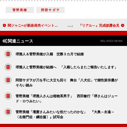
菅野美穂
阿部サダヲ
関ジャニ∞が新曲発売イベントを開催 メンバーの“ここにしかない景色”とは？
佐藤健＆綾瀬はるか「中谷さんの脳に入りたい」 『リアル～』完成披露会見
関連ニュース
RELATED NEWS
堺雅人＆菅野美穂が入籍 交際３カ月で結婚
堺雅人と菅野美穂が結婚へ 「入籍したらまたご報告いたします」
阿部サダヲが刀を手に大立ち回り 舞台「八犬伝」で個性派俳優が
そろい踏み
菅野美穂「堺雅人さんは植物系男子」 西田敏行「堺さんはジュー
ド・ロウみたい」
菅野美穂「壇蜜さんみたいな役だったのかな」 『大奥～永遠～
〔右衛門佐・綱吉篇〕』試写会