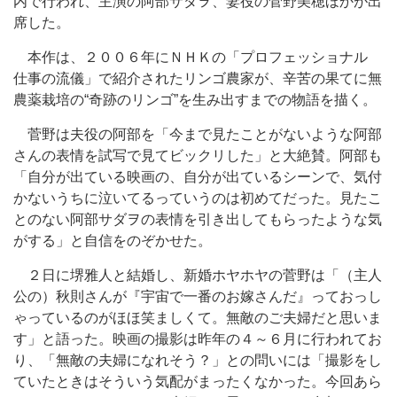
内で行われ、主演の阿部サダヲ、妻役の菅野美穂ほかが出
席した。
本作は、２００６年にＮＨＫの「プロフェッショナル
仕事の流儀」で紹介されたリンゴ農家が、辛苦の果てに無
農薬栽培の“奇跡のリンゴ”を生み出すまでの物語を描く。
菅野は夫役の阿部を「今まで見たことがないような阿部
さんの表情を試写で見てビックリした」と大絶賛。阿部も
「自分が出ている映画の、自分が出ているシーンで、気付
かないうちに泣いてるっていうのは初めてだった。見たこ
とのない阿部サダヲの表情を引き出してもらったような気
がする」と自信をのぞかせた。
２日に堺雅人と結婚し、新婚ホヤホヤの菅野は「（主人
公の）秋則さんが『宇宙で一番のお嫁さんだ』っておっし
ゃっているのがほほ笑ましくて。無敵のご夫婦だと思いま
す」と語った。映画の撮影は昨年の４～６月に行われてお
り、「無敵の夫婦になれそう？」との問いには「撮影をし
ていたときはそういう気配がまったくなかった。今回あら