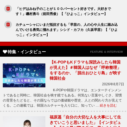
「ヒデはみね子のことが１００パーセント好きです。大好きで
す！」磯村勇斗（前田秀俊）【「ひよっこ」インタビュー】
カチューシャにいまだ抵抗するも「早苗の、人の心や人生に踏み込
んでいける勇気に憧れます」シシド・カフカ（久坂早苗）【「ひよ
っこ」インタビュー】
特集・インタビュー
FEATURE & INTERVIEW
【K-POPもKドラマも深読みしたら韓国
が見えた】＃韓国人はなぜ「呼称整理」
をするのか、「脱出おひとり島」が映す
韓国社会
2026年8月7日
K-POPや韓国ドラマは、エンターテインメン
トであると同時に、韓国社会を映す鏡でもある。何気ない言葉やしぐさ、習慣
の背景をたどると、その国ならではの価値観や歴史、人との関わり方が見えて
くる。この連載では、韓国カルチャーを入り口に、知ってい …
続きを読む
福原遥「自分の大切な人を大事にして生
きていこうと思いました」【インタビュ