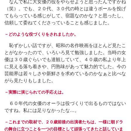
なんで私に大女優の役をやらせようと思ったんですかね
（笑）。でも、２０代、３０代の時とは違うボールを投げ
てもらっている感じがして、宿題なのかな？と思ったし、
信頼して委ねてくださっていることも感じました。
－どのような役づくりをされましたか。
恥ずかしい話ですが、昭和の名作映画をほとんど見たこ
とがなかったので、いろいろ見て勉強しました。当時の女
優は３０歳ぐらいでも達観していて、４０歳の私より年上
に見える落ち着きや、円熟味があって魅力的でした。今の
芸能界は若々しさや新鮮さを求めているのかなぁと比べな
がら見たりもしました。
－実際に演じられての手応えは。
６０年代の女優のオーラは役づくりで出るものではない
ですね。私には足りなかったな…。
－これまでの取材で、２０歳前後の出演者たちは、一様に朝ドラ
の舞台に立つことを一つの目標として頑張ってきたと話していま