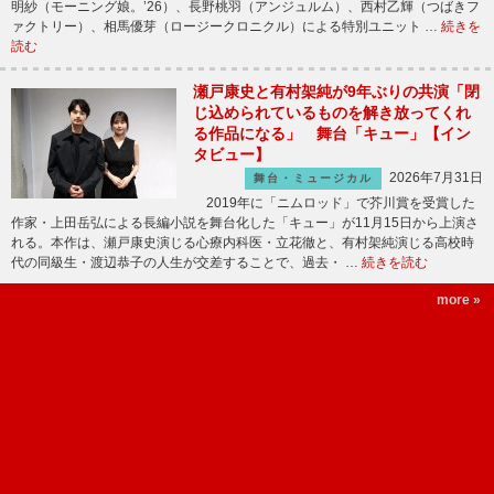
明紗（モーニング娘。’26）、長野桃羽（アンジュルム）、西村乙輝（つばきフ
ァクトリー）、相馬優芽（ロージークロニクル）による特別ユニット …
続きを
読む
瀬戸康史と有村架純が9年ぶりの共演「閉
じ込められているものを解き放ってくれ
る作品になる」 舞台「キュー」【イン
タビュー】
2026年7月31日
舞台・ミュージカル
2019年に「ニムロッド」で芥川賞を受賞した
作家・上田岳弘による長編小説を舞台化した「キュー」が11月15日から上演さ
れる。本作は、瀬戸康史演じる心療内科医・立花徹と、有村架純演じる高校時
代の同級生・渡辺恭子の人生が交差することで、過去・ …
続きを読む
more »