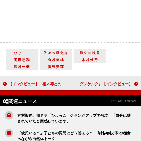
ひよっこ
佐々木蔵之介
和久井映見
岡田惠和
有村架純
木村佳乃
沢村一樹
菅野美穂
【インタビュー】「植木等とのぼせもん」山本耕史「歴史上の人物とも架空の人物とも違う難しさがある」志尊淳「小松さんが持っている熱いものを表現できれば」
【インタビュー】『ダンケルク』クリストファー・ノーラン監督「このストーリーにおける一番の敵は時間です」
関連ニュース
RELATED NEWS
有村架純、朝ドラ「ひよっこ」クランクアップで号泣 「自分は愛
されていたと実感しています」
「彼氏いる？」子どもの質問にどう答える？ 有村架純が柿の種食
べながら自然体トーク