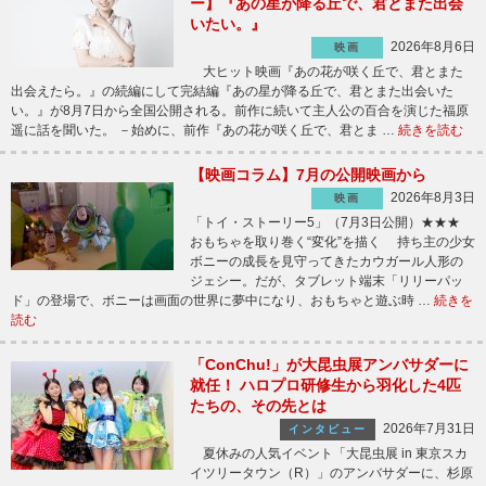
ー】『あの星が降る丘で、君とまた出会
いたい。』
2026年8月6日
映画
大ヒット映画『あの花が咲く丘で、君とまた
出会えたら。』の続編にして完結編『あの星が降る丘で、君とまた出会いた
い。』が8月7日から全国公開される。前作に続いて主人公の百合を演じた福原
遥に話を聞いた。 －始めに、前作『あの花が咲く丘で、君とま …
続きを読む
【映画コラム】7月の公開映画から
2026年8月3日
映画
「トイ・ストーリー5」（7月3日公開）★★★
おもちゃを取り巻く“変化”を描く 持ち主の少女
ボニーの成長を見守ってきたカウガール人形の
ジェシー。だが、タブレット端末「リリーパッ
ド」の登場で、ボニーは画面の世界に夢中になり、おもちゃと遊ぶ時 …
続きを
読む
「ConChu!」が大昆虫展アンバサダーに
就任！ ハロプロ研修生から羽化した4匹
たちの、その先とは
2026年7月31日
インタビュー
夏休みの人気イベント「大昆虫展 in 東京スカ
イツリータウン（R）」のアンバサダーに、杉原