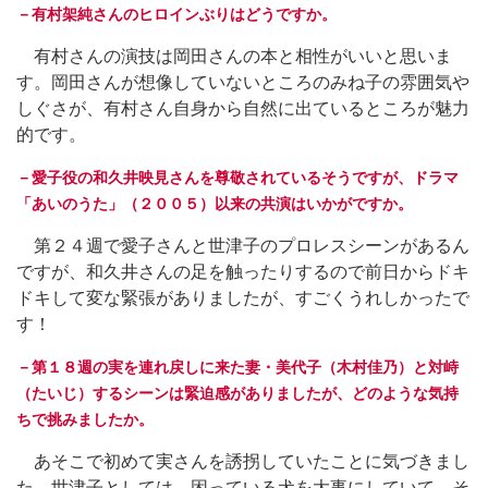
－有村架純さんのヒロインぶりはどうですか。
有村さんの演技は岡田さんの本と相性がいいと思いま
す。岡田さんが想像していないところのみね子の雰囲気や
しぐさが、有村さん自身から自然に出ているところが魅力
的です。
－愛子役の和久井映見さんを尊敬されているそうですが、ドラマ
「あいのうた」（２００５）以来の共演はいかがですか。
第２４週で愛子さんと世津子のプロレスシーンがあるん
ですが、和久井さんの足を触ったりするので前日からドキ
ドキして変な緊張がありましたが、すごくうれしかったで
す！
－第１８週の実を連れ戻しに来た妻・美代子（木村佳乃）と対峙
（たいじ）するシーンは緊迫感がありましたが、どのような気持
ちで挑みましたか。
あそこで初めて実さんを誘拐していたことに気づきまし
た。世津子としては、困っている犬を大事にしていて、そ