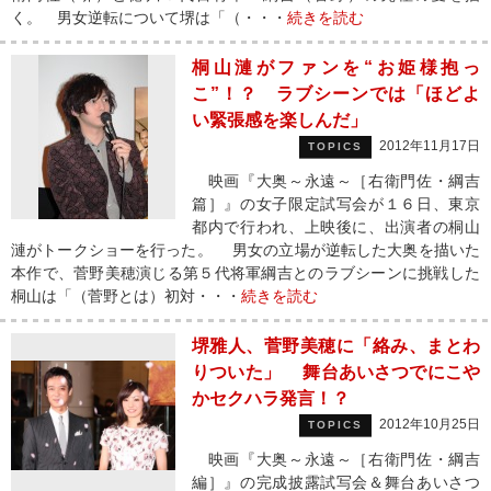
く。 男女逆転について堺は「（・・・
続きを読む
桐山漣がファンを“お姫様抱っ
こ”！？ ラブシーンでは「ほどよ
い緊張感を楽しんだ」
2012年11月17日
TOPICS
映画『大奥～永遠～［右衛門佐・綱吉
篇］』の女子限定試写会が１６日、東京
都内で行われ、上映後に、出演者の桐山
漣がトークショーを行った。 男女の立場が逆転した大奥を描いた
本作で、菅野美穂演じる第５代将軍綱吉とのラブシーンに挑戦した
桐山は「（菅野とは）初対・・・
続きを読む
堺雅人、菅野美穂に「絡み、まとわ
りついた」 舞台あいさつでにこや
かセクハラ発言！？
2012年10月25日
TOPICS
映画『大奥～永遠～［右衛門佐・綱吉
編］』の完成披露試写会＆舞台あいさつ