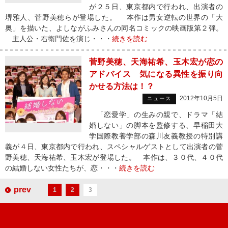
が２５日、東京都内で行われ、出演者の
堺雅人、菅野美穂らが登場した。 本作は男女逆転の世界の「大
奥」を描いた、よしながふみさんの同名コミックの映画版第２弾。
主人公・右衛門佐を演じ・・・
続きを読む
菅野美穂、天海祐希、玉木宏が恋の
アドバイス 気になる異性を振り向
かせる方法は！？
2012年10月5日
ニュース
「恋愛学」の生みの親で、ドラマ「結
婚しない」の脚本を監修する、早稲田大
学国際教養学部の森川友義教授の特別講
義が４日、東京都内で行われ、スペシャルゲストとして出演者の菅
野美穂、天海祐希、玉木宏が登場した。 本作は、３０代、４０代
の結婚しない女性たちが、恋・・・
続きを読む
prev
1
2
3