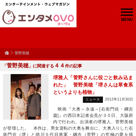
MENU
菅野美穂
菅野美穂
４４
「
」に関連する
件の記事
堺雅人「菅野さんに役ごと飲み込ま
れた」 菅野美穂「堺さんは草食系
というよりも植物」
2012年11月30日
ニュース
映画『大奥～永遠～[右衛門佐・綱吉
篇]』の西日本記者会見が３０日、大阪府
内で行われ、出演者の堺雅人、菅野美穂
が登壇した。 本作は、男女逆転の大奥を舞台に、大奥入りした右
衛門佐（堺）と徳川５代目将軍・綱吉（菅野）の究極の愛を描