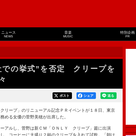
ニュース
音楽
特別企画
NEWS
MUSIC
PR
社での挙式”を否定 クリープを
々
ポスト
シェア
送る
クリープ」のリニューアル記念ＰＲイベントが１８日、東京
を務める女優の菅野美穂が出席した。
ーアルし、菅野は新ＣＭ「ＯＮＬＹ クリープ」篇に出演
場し、コーヒーに大盛り２杯のクリープを入れて試飲。「朝は