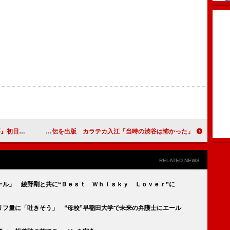
台あいさつ
ギャル男のカリスマ・ピロムが自伝を出版 カラテカ入江「当時の渋谷は怖かった」
RELATED NEWS
ール」 綾野剛と共に“Ｂｅｓｔ Ｗｈｉｓｋｙ Ｌｏｖｅｒ”に
リフ量に「吐きそう」 “母校”早稲田大学で未来の弁護士にエール