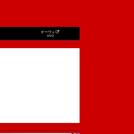
オーヴォ
OVO