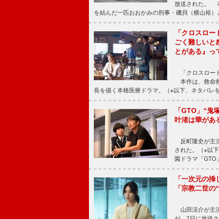
放送された。 
を結んだ一匹おおかみの刑事・磯貝（横山裕）
「クロスロー
ごく難しいと
とがある』っ
「クロスロード
本作は、救命救
長を描く本格医療ドラマ。（※以下、ネタバレ
「GTO」“
叶渚は華があ
反町隆史が主演
された。（※以
園ドラマ「GTO
「一次元の挿
「宗教二世の
山田涼介が主演
が、2日に放送