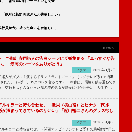
事」 報道陣の前でラーメンを実食
 「絶対に菅野美穂さんと共演したい」
銀行員時代に培った全てを台無しに」
NEWS
ト」“澄晴”寺西拓人の告白シーンに反響集まる 「真っすぐな告
い」「最高のシーンをありがとう」
2026年8月7日
ドラマ
拓人がダブル主演するドラマ「ラストノート」（フジテレビ系）の第5
送された。（※以下、ネタバレを含みます） 本作は、環境も積み重ねてき
う、交わるはずのなかった歳の差の男女が静かに引かれ合い、人生で …
アルキラーと待ち合わせ」「磯貝（横山裕）とヒナタ（関水
係が深まってきているのがいい」「縦山裕二さんのグッズ欲し
2026年8月6日
ドラマ
ルキラーと待ち合わせ」（関西テレビ／フジテレビ系）の第6話が5日に