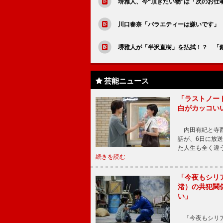
堺雅人、今“頂きたい物”は「次のお仕
川口春奈「バラエティーは嫌いです」
堺雅人が「半沢直樹」を払拭！？ 「
芸能ニュース
「ラストノー
白がカッコい
内田有紀と寺西
話が、6日に放
た人生も全く違
続きを読む
「今夜もシリ
渚）の共犯関
い」
「今夜もシリア