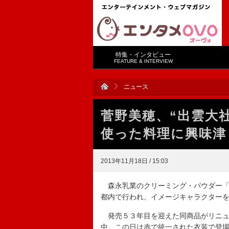
特集・インタビュー
FEATURE & INTERVIEW
ニュース
菅野美穂、“出雲大
使った料理に興味津
2013年11月18日 / 15:03
森永乳業のクリーミング・パウダー「
都内で行われ、イメージキャラクター
発売５３年目を迎えた同商品がリニュ
中。この日は赤で統一された衣装で登