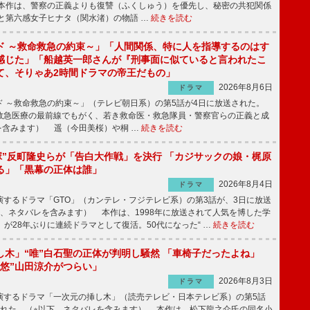
本作は、警察の正義よりも復讐（ふくしゅう）を優先し、秘密の共犯関係
と第六感女子ヒナタ（関水渚）の物語 …
続きを読む
ド ～救命救急の約束～」「人間関係、特に人を指導するのはす
感じた」「船越英一郎さんが『刑事面に似ていると言われたこ
て、そりゃあ2時間ドラマの帝王だもの」
2026年8月6日
ドラマ
 ～救命救急の約束～」（テレビ朝日系）の第5話が4日に放送された。
急医療の最前線でもがく、若き救命医・救急隊員・警察官らの正義と成
を含みます） 遥（今田美桜）や桐 …
続きを読む
鬼塚”反町隆史らが「告白大作戦」を決行 「カジサックの娘・梶原
る」「黒幕の正体は誰」
2026年8月4日
ドラマ
するドラマ「GTO」（カンテレ・フジテレビ系）の第3話が、3日に放送
下、ネタバレを含みます） 本作は、1998年に放送されて人気を博した学
」が28年ぶりに連続ドラマとして復活。50代になった“ …
続きを読む
し木」“唯”白石聖の正体が判明し騒然 「車椅子だったよね」
“悠”山田涼介がつらい」
2026年8月3日
ドラマ
するドラマ「一次元の挿し木」（読売テレビ・日本テレビ系）の第5話
された。（※以下、ネタバレを含みます） 本作は、松下龍之介氏の同名小