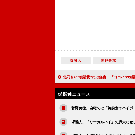
堺雅人
菅野美穂
北乃きい“復活愛”には無言 『ヨコハマ物語』初日舞
関連ニュース
菅野美穂、自宅では「筑前煮でハイボ
堺雅人、「リーガルハイ」の膨大なセ