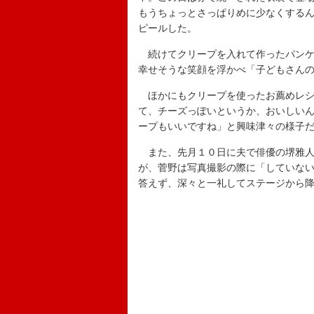
もうちょっとさっぱりめに少なくする
ピールした。
続けてクリープを入れて作ったパンケ
幸せそうな笑顔を浮かべ「子どもさん
ほかにもクリープを使ったお薦めレシ
て、チーズっぽいというか、おいしい
ープもいいですね」と興味津々の様子
また、先月１０日に夫で俳優の堺雅人と
が、菅野は写真撮影の際に「していな
答えず、深々と一礼してステージから