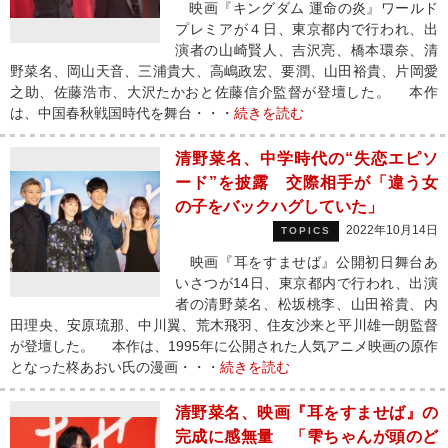
映画『キングダム 運命の炎』ワールド
プレミアが４日、東京都内で行われ、出
演者の山崎賢人、吉沢亮、橋本環奈、清
野菜名、岡山天音、三浦貴大、高嶋政宏、要潤、山田裕貴、片岡愛
之助、佐藤浩市、大沢たかおと佐藤信介監督が登壇した。 本作
は、中国春秋戦国時代を舞台・・・
続きを読む
清野菜名、中学時代の“失恋エピソ
ード”を披露 交際相手が「違う女
の子をバックハグしていた」
2022年10月14日
TOPICS
映画『耳をすませば』公開初日舞台あ
いさつが14日、東京都内で行われ、出演
者の清野菜名、松坂桃李、山田裕貴、内
田理央、安原琉那、中川翼、荒木飛羽、住友沙来と平川雄一朗監督
が登壇した。 本作は、1995年に公開された人気アニメ映画の原作
となった柊あおい氏の漫画・・・
続きを読む
清野菜名、映画『耳をすませば』の
完成に感無量 「雫ちゃんが頭のど