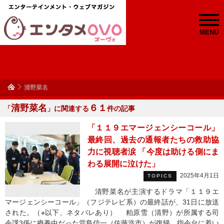
MENU
清野菜名
清野菜名
６１
「
」に関連する
件の記事
「１１９エマージェンシーコール」
最終回、過去の通報者たちの救助協
力に視聴者涙 「今度は助ける側にま
わる展開に泣けた」
2025年4月1日
TOPICS
清野菜名が主演するドラマ「１１９エ
マージェンシーコール」（フジテレビ系）の最終話が、31日に放送
された。（※以下、ネタバレあり） 粕原雪（清野）が所属する司
令課3係に療養中だった堂島信一（佐藤浩市）が復帰。指令台に着い