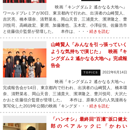
映画『キングダム２ 遙かなる大地へ』
ワールドプレミアが30日、東京都内で行われ、出演者の山崎賢人、
吉沢亮、橋本環奈、清野菜名、岡山天音、三浦貴大、濱津隆之、豊
川悦司、高嶋政宏、要潤、加藤雅也、玉木宏、小澤征悦、佐藤浩市
と佐藤信介監督が登壇した。 本作は、・・・
続きを読む
山崎賢人「みんなを引っ張っていく
ような気持ちで演じた」 映画『キ
ングダム２ 遙かなる大地へ』完成報
告会
2022年6月14日
TOPICS
映画『キングダム２ 遙かなる大地へ』
完成報告会が14日、東京都内で行われ、出演者の山崎賢人、橋本環
奈、清野菜名、岡山天音、三浦貴大、濱津隆之、豊川悦司、大沢た
かおと佐藤信介監督が登壇した。 本作は、原泰久氏の人気漫画を
実写化した2019年公開の映画『キングダ・・・
続きを読む
「ハンオシ」最終回“百瀬”坂口健太
郎のペアルックに「かわい