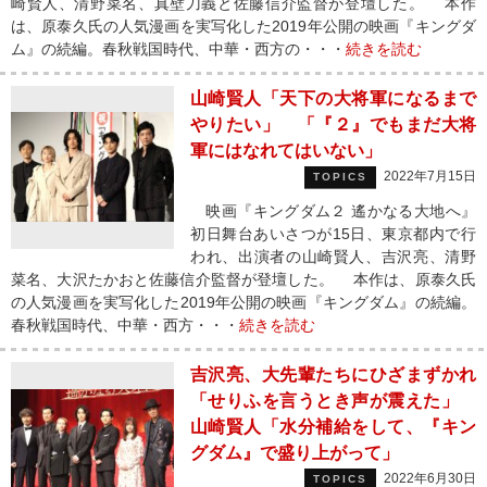
崎賢人、清野菜名、真壁刀義と佐藤信介監督が登壇した。 本作
は、原泰久氏の人気漫画を実写化した2019年公開の映画『キングダ
ム』の続編。春秋戦国時代、中華・西方の・・・
続きを読む
山崎賢人「天下の大将軍になるまで
やりたい」 「『２』でもまだ大将
軍にはなれてはいない」
2022年7月15日
TOPICS
映画『キングダム２ 遙かなる大地へ』
初日舞台あいさつが15日、東京都内で行
われ、出演者の山崎賢人、吉沢亮、清野
菜名、大沢たかおと佐藤信介監督が登壇した。 本作は、原泰久氏
の人気漫画を実写化した2019年公開の映画『キングダム』の続編。
春秋戦国時代、中華・西方・・・
続きを読む
吉沢亮、大先輩たちにひざまずかれ
「せりふを言うとき声が震えた」
山崎賢人「水分補給をして、『キン
グダム』で盛り上がって」
2022年6月30日
TOPICS