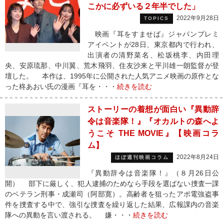
こかに必ずいる２年半でした」
2022年9月28日
TOPICS
映画『耳をすませば』ジャパンプレミ
アイベントが28日、東京都内で行われ、
出演者の清野菜名、松坂桃李、内田理
央、安原琉那、中川翼、荒木飛羽、住友沙来と平川雄一朗監督が登
壇した。 本作は、1995年に公開された人気アニメ映画の原作とな
った柊あおい氏の漫画『耳を・・・
続きを読む
ストーリーの着想が面白い『異動辞
令は音楽隊！』『オカルトの森へよ
うこそ THE MOVIE』【映画コラ
ム】
2022年8月24日
ほぼ週刊映画コラム
『異動辞令は音楽隊！』（８月26日公
開） 部下に厳しく、犯人逮捕のためなら手段を選ばない捜査一課
のベテラン刑事・成瀬司（阿部寛）。高齢者を狙ったアポ電強盗事
件を捜査する中で、強引な捜査を繰り返した結果、広報課内の音楽
隊への異動を言い渡される。 嫌・・・
続きを読む