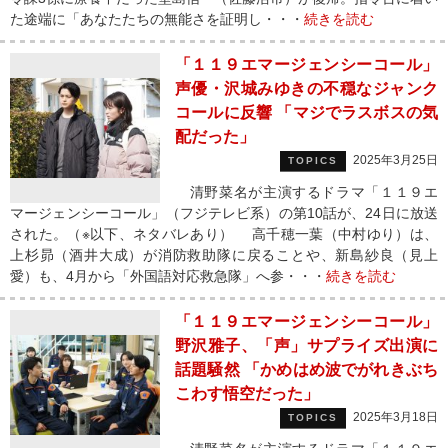
た途端に「あなたたちの無能さを証明し・・・
続きを読む
「１１９エマージェンシーコール」
声優・沢城みゆきの不穏なジャンク
コールに反響 「マジでラスボスの気
配だった」
2025年3月25日
TOPICS
清野菜名が主演するドラマ「１１９エ
マージェンシーコール」（フジテレビ系）の第10話が、24日に放送
された。（※以下、ネタバレあり） 高千穂一葉（中村ゆり）は、
上杉昴（酒井大成）が消防救助隊に戻ることや、新島紗良（見上
愛）も、4月から「外国語対応救急隊」へ参・・・
続きを読む
「１１９エマージェンシーコール」
野沢雅子、「声」サプライズ出演に
話題騒然 「かめはめ波でがれきぶち
こわす悟空だった」
2025年3月18日
TOPICS