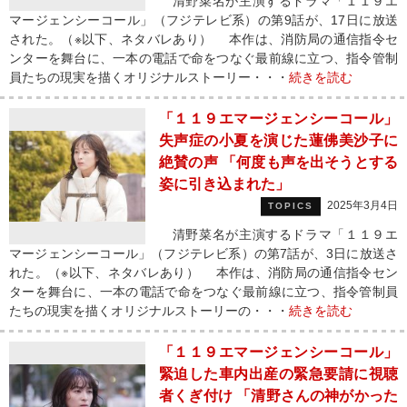
清野菜名が主演するドラマ「１１９エ
マージェンシーコール」（フジテレビ系）の第9話が、17日に放送
された。（※以下、ネタバレあり） 本作は、消防局の通信指令セ
ンターを舞台に、一本の電話で命をつなぐ最前線に立つ、指令管制
員たちの現実を描くオリジナルストーリー・・・
続きを読む
「１１９エマージェンシーコール」
失声症の小夏を演じた蓮佛美沙子に
絶賛の声 「何度も声を出そうとする
姿に引き込まれた」
2025年3月4日
TOPICS
清野菜名が主演するドラマ「１１９エ
マージェンシーコール」（フジテレビ系）の第7話が、3日に放送さ
れた。（※以下、ネタバレあり） 本作は、消防局の通信指令セン
ターを舞台に、一本の電話で命をつなぐ最前線に立つ、指令管制員
たちの現実を描くオリジナルストーリーの・・・
続きを読む
「１１９エマージェンシーコール」
緊迫した車内出産の緊急要請に視聴
者くぎ付け 「清野さんの神がかった