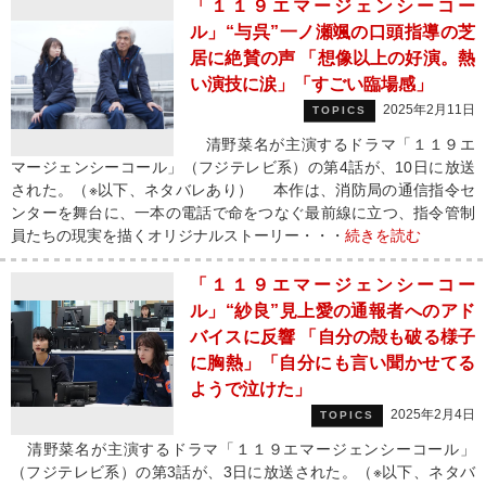
「１１９エマージェンシーコー
ル」“与呉”一ノ瀬颯の口頭指導の芝
居に絶賛の声 「想像以上の好演。熱
い演技に涙」「すごい臨場感」
2025年2月11日
TOPICS
清野菜名が主演するドラマ「１１９エ
マージェンシーコール」（フジテレビ系）の第4話が、10日に放送
された。（※以下、ネタバレあり） 本作は、消防局の通信指令セ
ンターを舞台に、一本の電話で命をつなぐ最前線に立つ、指令管制
員たちの現実を描くオリジナルストーリー・・・
続きを読む
「１１９エマージェンシーコー
ル」“紗良”見上愛の通報者へのアド
バイスに反響 「自分の殻も破る様子
に胸熱」「自分にも言い聞かせてる
ようで泣けた」
2025年2月4日
TOPICS
清野菜名が主演するドラマ「１１９エマージェンシーコール」
（フジテレビ系）の第3話が、3日に放送された。（※以下、ネタバ