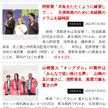
阿部寛「木魚をたたくように練習し
て…」 主演映画のために未経験の
ドラムを猛特訓
2022年7月28日
TOPICS
映画『異動辞令は音楽隊！』完成披露
試写会が28日、東京都内で行われ、出演
者の阿部寛、清野菜名、磯村勇斗、高杉
真宙、見上愛と内田英治監督が登壇した。 本作は、犯罪捜査一筋
30年の鬼刑事・成瀬司（阿部）が、突然、警察音楽隊への異動を命
じられ、署内の“はぐれ者集・・・
続きを読む
山崎賢人『キングダム』の製作は
「みんなで追い掛ける夢」 山崎の
足の速さに、清野菜名、真壁刀義も
驚きの声
2022年7月25日
TOPICS
映画『キングダム２ 遙かなる大地へ』
大ヒット御礼舞台あいさつが25日、東京都内で行われ、出演者の山