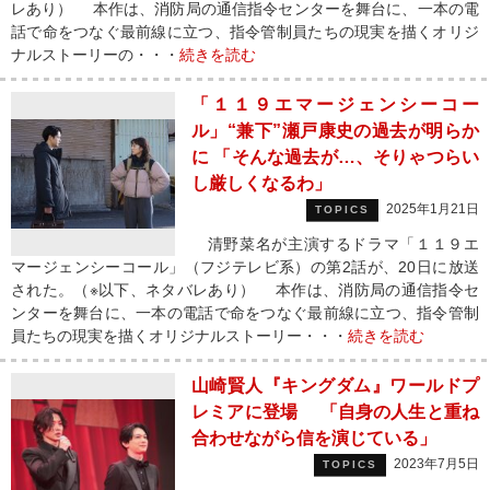
レあり） 本作は、消防局の通信指令センターを舞台に、一本の電
話で命をつなぐ最前線に立つ、指令管制員たちの現実を描くオリジ
ナルストーリーの・・・
続きを読む
「１１９エマージェンシーコー
ル」“兼下”瀬戸康史の過去が明らか
に 「そんな過去が…、そりゃつらい
し厳しくなるわ」
2025年1月21日
TOPICS
清野菜名が主演するドラマ「１１９エ
マージェンシーコール」（フジテレビ系）の第2話が、20日に放送
された。（※以下、ネタバレあり） 本作は、消防局の通信指令セ
ンターを舞台に、一本の電話で命をつなぐ最前線に立つ、指令管制
員たちの現実を描くオリジナルストーリー・・・
続きを読む
山崎賢人『キングダム』ワールドプ
レミアに登場 「自身の人生と重ね
合わせながら信を演じている」
2023年7月5日
TOPICS