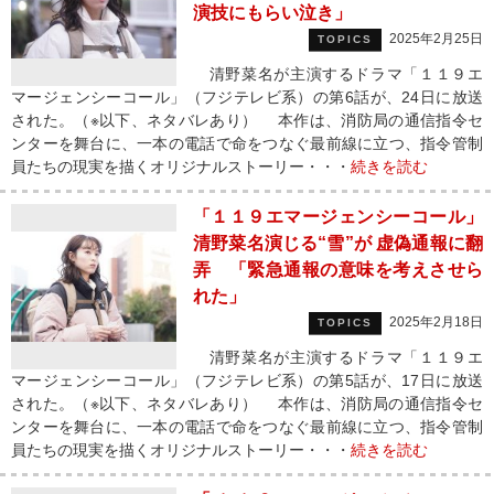
演技にもらい泣き」
2025年2月25日
TOPICS
清野菜名が主演するドラマ「１１９エ
マージェンシーコール」（フジテレビ系）の第6話が、24日に放送
された。（※以下、ネタバレあり） 本作は、消防局の通信指令セ
ンターを舞台に、一本の電話で命をつなぐ最前線に立つ、指令管制
員たちの現実を描くオリジナルストーリー・・・
続きを読む
「１１９エマージェンシーコール」
清野菜名演じる“雪”が 虚偽通報に翻
弄 「緊急通報の意味を考えさせら
れた」
2025年2月18日
TOPICS
清野菜名が主演するドラマ「１１９エ
マージェンシーコール」（フジテレビ系）の第5話が、17日に放送
された。（※以下、ネタバレあり） 本作は、消防局の通信指令セ
ンターを舞台に、一本の電話で命をつなぐ最前線に立つ、指令管制
員たちの現実を描くオリジナルストーリー・・・
続きを読む