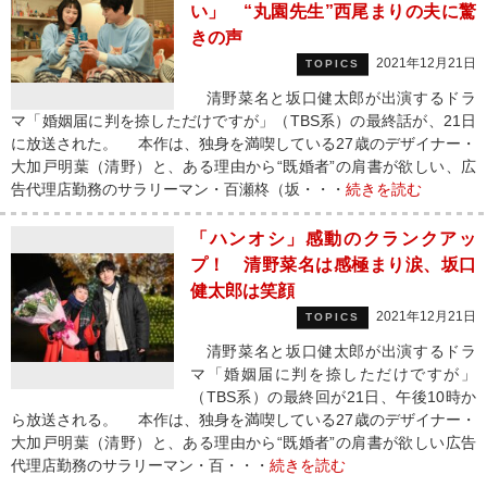
い」 “丸園先生”西尾まりの夫に驚
きの声
2021年12月21日
TOPICS
清野菜名と坂口健太郎が出演するドラ
マ「婚姻届に判を捺しただけですが」（TBS系）の最終話が、21日
に放送された。 本作は、独身を満喫している27歳のデザイナー・
大加戸明葉（清野）と、ある理由から“既婚者”の肩書が欲しい、広
告代理店勤務のサラリーマン・百瀬柊（坂・・・
続きを読む
「ハンオシ」感動のクランクアッ
プ！ 清野菜名は感極まり涙、坂口
健太郎は笑顔
2021年12月21日
TOPICS
清野菜名と坂口健太郎が出演するドラ
マ「婚姻届に判を捺しただけですが」
（TBS系）の最終回が21日、午後10時か
ら放送される。 本作は、独身を満喫している27歳のデザイナー・
大加戸明葉（清野）と、ある理由から“既婚者”の肩書が欲しい広告
代理店勤務のサラリーマン・百・・・
続きを読む