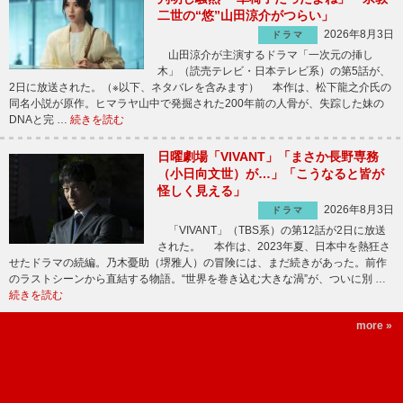
二世の“悠”山田涼介がつらい」
2026年8月3日
ドラマ
山田涼介が主演するドラマ「一次元の挿し
木」（読売テレビ・日本テレビ系）の第5話が、
2日に放送された。（※以下、ネタバレを含みます） 本作は、松下龍之介氏の
同名小説が原作。ヒマラヤ山中で発掘された200年前の人骨が、失踪した妹の
DNAと完 …
続きを読む
日曜劇場「VIVANT」「まさか長野専務
（小日向文世）が…」「こうなると皆が
怪しく見える」
2026年8月3日
ドラマ
「VIVANT」（TBS系）の第12話が2日に放送
された。 本作は、2023年夏、日本中を熱狂さ
せたドラマの続編。乃木憂助（堺雅人）の冒険には、まだ続きがあった。前作
のラストシーンから直結する物語。“世界を巻き込む大きな渦”が、ついに別 …
続きを読む
more »