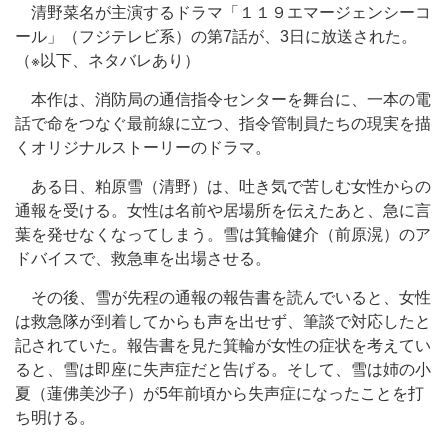
清野菜名が主演するドラマ「１１９エマージェンシーコ
ール」（フジテレビ系）の第7話が、3日に放送された。
（※以下、ネタバレあり）
本作は、消防局の通信指令センターを舞台に、一本の電
話で命をつなぐ最前線に立つ、指令管制員たちの現実を描
くオリジナルストーリーのドラマ。
ある日、粕原雪（清野）は、吐き気で苦しむ女性からの
通報を受ける。女性は名前や居場所を伝えたあと、急に言
葉を発せなくなってしまう。雪は箕輪健介（前原滉）のア
ドバイスで、救急車を出場させる。
その後、雪が先程の通報の報告書を読んでいると、女性
は救急隊が到着してからも声を出せず、筆談で対応したと
記されていた。報告書を見た箕輪が女性の症状を考えてい
ると、雪は即座に失声症だと告げる。そして、雪は姉の小
夏（蓮佛美沙子）が5年前頃から失声症になったことを打
ち明ける。