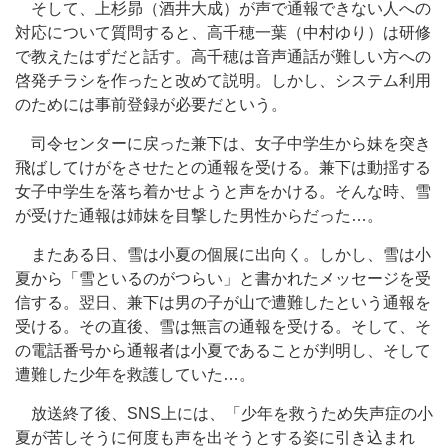
そして、上杉昴（酒井大成）が声で通報できない人への
対応について質問すると、高千穂一葉（中村ゆり）は研修
で教えたはずだと話す。高千穂は音声通話が難しい方への
啓発チラシを作ったと改めて説明。しかし、システム利用
のためには事前登録が必要だという。
司令センターに戻った兼下は、女子中学生から妹を突き
飛ばしてけがをさせたとの通報を受ける。兼下は動揺する
女子中学生を落ち着かせようと声をかける。そんな時、雪
が受けた通報は姉妹を目撃した男性からだった…。
またある日、雪は小夏の個展に出向く。しかし、雪は小
夏から「雪といるのがつらい」と書かれたメッセージを受
信する。翌日、兼下は男の子が山で遭難したという通報を
受ける。その直後、雪は無言の通報を受ける。そして、そ
の電話番号から通報者は小夏であることが判明し、そして
遭難した少年を救護していた…。
放送終了後、SNS上には、「少年を救うため失声症の小
夏が苦しそうに何度も声を出そうとする姿に引き込まれ