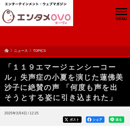
MENU
ニュース
TOPICS
「１１９エマージェンシーコー
ル」失声症の小夏を演じた蓮佛美
沙子に絶賛の声 「何度も声を出
そうとする姿に引き込まれた」
2025年3月4日 / 12:25
ポスト
シェア
送る