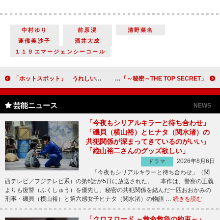
中村ゆり
前原滉
清野菜名
蓮佛美沙子
酒井大成
１１９エマージェンシーコール
「ホットスポット」 うれしい登場「やっぱり出てきた安藤サクラさん」
「秘密～THE TOP SECRET～」“葵”藤間爽子と“尚”橋本淳の兄妹愛と壮絶な過去に涙 「罪悪感から来る究極の愛に泣いた」
芸能ニュース
NEWS
「今夜もシリアルキラーと待ち合わせ」
「磯貝（横山裕）とヒナタ（関水渚）の
共犯関係が深まってきているのがいい」
「縦山裕二さんのグッズ欲しい」
2026年8月6日
ドラマ
「今夜もシリアルキラーと待ち合わせ」（関
西テレビ／フジテレビ系）の第6話が5日に放送された。 本作は、警察の正義
よりも復讐（ふくしゅう）を優先し、秘密の共犯関係を結んだ一匹おおかみの
刑事・磯貝（横山裕）と第六感女子ヒナタ（関水渚）の物語 …
続きを読む
「クロスロード ～救命救急の約束～」