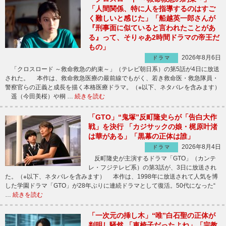
「人間関係、特に人を指導するのはすご
く難しいと感じた」「船越英一郎さんが
『刑事面に似ていると言われたことがあ
る』って、そりゃあ2時間ドラマの帝王だ
もの」
2026年8月6日
ドラマ
「クロスロード ～救命救急の約束～」（テレビ朝日系）の第5話が4日に放送
された。 本作は、救命救急医療の最前線でもがく、若き救命医・救急隊員・
警察官らの正義と成長を描く本格医療ドラマ。（※以下、ネタバレを含みます）
遥（今田美桜）や桐 …
続きを読む
「GTO」“鬼塚”反町隆史らが「告白大作
戦」を決行 「カジサックの娘・梶原叶渚
は華がある」「黒幕の正体は誰」
2026年8月4日
ドラマ
反町隆史が主演するドラマ「GTO」（カンテ
レ・フジテレビ系）の第3話が、3日に放送され
た。（※以下、ネタバレを含みます） 本作は、1998年に放送されて人気を博
した学園ドラマ「GTO」が28年ぶりに連続ドラマとして復活。50代になった“
…
続きを読む
「一次元の挿し木」“唯”白石聖の正体が
判明し騒然 「車椅子だったよね」「宗教