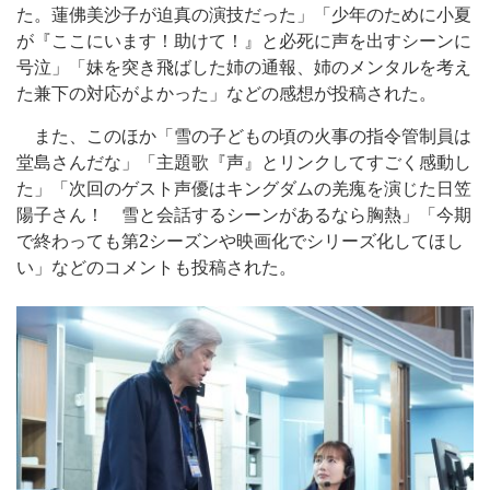
た。蓮佛美沙子が迫真の演技だった」「少年のために小夏
が『ここにいます！助けて！』と必死に声を出すシーンに
号泣」「妹を突き飛ばした姉の通報、姉のメンタルを考え
た兼下の対応がよかった」などの感想が投稿された。
また、このほか「雪の子どもの頃の火事の指令管制員は
堂島さんだな」「主題歌『声』とリンクしてすごく感動し
た」「次回のゲスト声優はキングダムの羌瘣を演じた日笠
陽子さん！ 雪と会話するシーンがあるなら胸熱」「今期
で終わっても第2シーズンや映画化でシリーズ化してほし
い」などのコメントも投稿された。