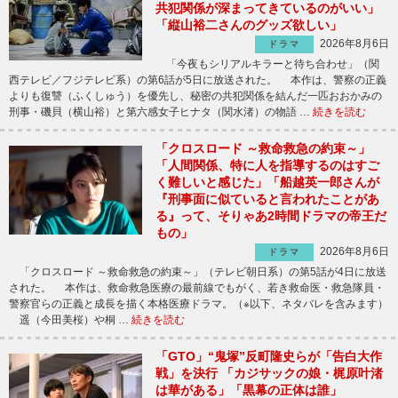
共犯関係が深まってきているのがいい」
「縦山裕二さんのグッズ欲しい」
2026年8月6日
ドラマ
「今夜もシリアルキラーと待ち合わせ」（関
西テレビ／フジテレビ系）の第6話が5日に放送された。 本作は、警察の正義
よりも復讐（ふくしゅう）を優先し、秘密の共犯関係を結んだ一匹おおかみの
刑事・磯貝（横山裕）と第六感女子ヒナタ（関水渚）の物語 …
続きを読む
「クロスロード ～救命救急の約束～」
「人間関係、特に人を指導するのはすご
く難しいと感じた」「船越英一郎さんが
『刑事面に似ていると言われたことがあ
る』って、そりゃあ2時間ドラマの帝王だ
もの」
2026年8月6日
ドラマ
「クロスロード ～救命救急の約束～」（テレビ朝日系）の第5話が4日に放送
された。 本作は、救命救急医療の最前線でもがく、若き救命医・救急隊員・
警察官らの正義と成長を描く本格医療ドラマ。（※以下、ネタバレを含みます）
遥（今田美桜）や桐 …
続きを読む
「GTO」“鬼塚”反町隆史らが「告白大作
戦」を決行 「カジサックの娘・梶原叶渚
は華がある」「黒幕の正体は誰」