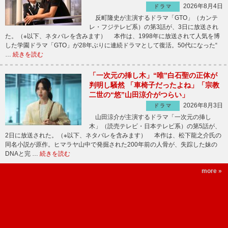
2026年8月4日
ドラマ
反町隆史が主演するドラマ「GTO」（カンテ
レ・フジテレビ系）の第3話が、3日に放送され
た。（※以下、ネタバレを含みます） 本作は、1998年に放送されて人気を博
した学園ドラマ「GTO」が28年ぶりに連続ドラマとして復活。50代になった“
…
続きを読む
「一次元の挿し木」“唯”白石聖の正体が
判明し騒然 「車椅子だったよね」「宗教
二世の“悠”山田涼介がつらい」
2026年8月3日
ドラマ
山田涼介が主演するドラマ「一次元の挿し
木」（読売テレビ・日本テレビ系）の第5話が、
2日に放送された。（※以下、ネタバレを含みます） 本作は、松下龍之介氏の
同名小説が原作。ヒマラヤ山中で発掘された200年前の人骨が、失踪した妹の
DNAと完 …
続きを読む
more »