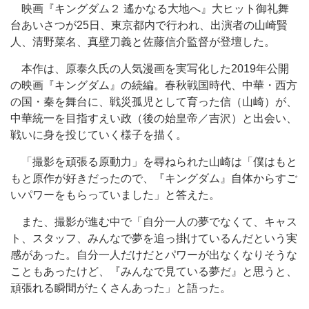
映画『キングダム２ 遙かなる大地へ』大ヒット御礼舞
台あいさつが25日、東京都内で行われ、出演者の山崎賢
人、清野菜名、真壁刀義と佐藤信介監督が登壇した。
本作は、原泰久氏の人気漫画を実写化した2019年公開
の映画『キングダム』の続編。春秋戦国時代、中華・西方
の国・秦を舞台に、戦災孤児として育った信（山崎）が、
中華統一を目指すえい政（後の始皇帝／吉沢）と出会い、
戦いに身を投じていく様子を描く。
「撮影を頑張る原動力」を尋ねられた山崎は「僕はもと
もと原作が好きだったので、『キングダム』自体からすご
いパワーをもらっていました」と答えた。
また、撮影が進む中で「自分一人の夢でなくて、キャス
ト、スタッフ、みんなで夢を追っ掛けているんだという実
感があった。自分一人だけだとパワーが出なくなりそうな
こともあったけど、『みんなで見ている夢だ』と思うと、
頑張れる瞬間がたくさんあった」と語った。