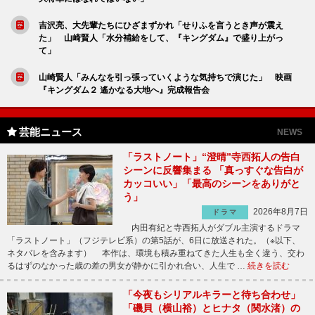
吉沢亮、大先輩たちにひざまずかれ「せりふを言うとき声が震え
た」 山崎賢人「水分補給をして、『キングダム』で盛り上がっ
て」
山崎賢人「みんなを引っ張っていくような気持ちで演じた」 映画
『キングダム２ 遙かなる大地へ』完成報告会
芸能ニュース
NEWS
「ラストノート」“澄晴”寺西拓人の告白
シーンに反響集まる 「真っすぐな告白が
カッコいい」「最高のシーンをありがと
う」
2026年8月7日
ドラマ
内田有紀と寺西拓人がダブル主演するドラマ
「ラストノート」（フジテレビ系）の第5話が、6日に放送された。（※以下、
ネタバレを含みます） 本作は、環境も積み重ねてきた人生も全く違う、交わ
るはずのなかった歳の差の男女が静かに引かれ合い、人生で …
続きを読む
「今夜もシリアルキラーと待ち合わせ」
「磯貝（横山裕）とヒナタ（関水渚）の