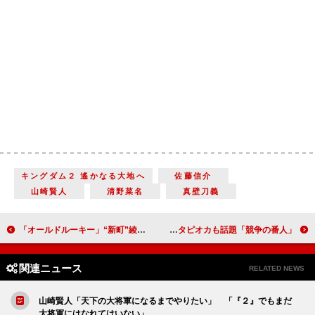
キングダム２ 遙かなる大地へ
佐藤信介
山崎賢人
清野菜名
真壁刀義
「オールドルーキー」“新町”綾野剛の引退試合に涙 「最終回かと思うぐらい感動した」
「競争の番人」ダイロクと“雲海”山本耕史の闘いがついに決着 「ダイロクのチームワーク最高」雲海のタピオカも話題
関連ニュース
RELATED NEWS
山崎賢人「天下の大将軍になるまでやりたい」 「『２』でもまだ
大将軍にはなれてはいない」