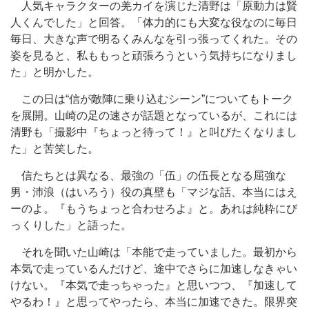
人気キャラクターの羌カイを演じた清野は「原動力は賢
人くんでした」と回答。「体力的にも大変な役なのに毎日
毎日、大きな声で明るくみんなを引っ張ってくれた。その
姿を見ると、私ももっと頑張ろうという気持ちになりまし
た」と明かした。
この日は“信が敵陣に乗り込むシーン”についてもトーク
を展開。山崎の足の速さが話題となっているが、これには
清野も「撮影中『ちょっと待って！』と叫びたくなりまし
た」と苦笑した。
信たちとは異なる、最強の「伍」の伍長となる屈強な
男・沛浪（はいろう）役の真壁も「マジな話、本当にはえ
ーのよ。『もうちょっと合わせろよ』と。あれは純粋にび
っくりした」と語った。
それを聞いた山崎は「本能で走っていました。最初から
本気で走っているんだけど、途中でさらに加速しなきゃい
けない。『本気で走っちゃった』と思いつつ、『加速して
やるわ！』と思ってやったら、本当に加速できた。限界突