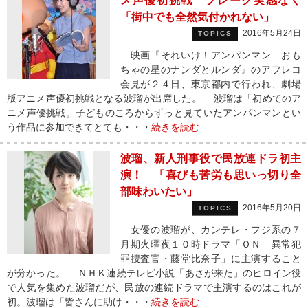
メ声優初挑戦 ブレーク実感なく
「街中でも全然気付かれない」
2016年5月24日
TOPICS
映画『それいけ！アンパンマン おも
ちゃの星のナンダとルンダ』のアフレコ
会見が２４日、東京都内で行われ、劇場
版アニメ声優初挑戦となる波瑠が出席した。 波瑠は「初めてのア
ニメ声優挑戦。子どものころからずっと見ていたアンパンマンとい
う作品に参加できてとても・・・
続きを読む
波瑠、新人刑事役で民放連ドラ初主
演！ 「喜びも苦労も思いっ切り全
部味わいたい」
2016年5月20日
TOPICS
女優の波瑠が、カンテレ・フジ系の７
月期火曜夜１０時ドラマ「ＯＮ 異常犯
罪捜査官・藤堂比奈子」に主演すること
が分かった。 ＮＨＫ連続テレビ小説「あさが来た」のヒロイン役
で人気を集めた波瑠だが、民放の連続ドラマで主演するのはこれが
初。波瑠は「皆さんに助け・・・
続きを読む