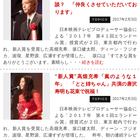
談？ 「仲良くさせていただいてお
ります」
2017年2月3日
TOPICS
日本映画テレビプロデューサー協会に
よる「２０１７年 第４１回エランドー
ル賞」授賞式が２日、東京都内で行わ
れ、新人賞を受賞した高畑充希、坂口健太郎、ディーン・フジオ
カ、波瑠、星野源、広瀬すずが登壇した。 坂口は「すてきな賞を
ありがとうございます。素晴らし・・・
続きを読む
“新人賞”高畑充希「嵐のような１
年」 「とと姉ちゃん」共演の唐沢
寿明も花束で祝福！
2017年2月3日
TOPICS
日本映画テレビプロデューサー協会に
よる「２０１７年 第４１回エランドー
ル賞」授賞式が２日、東京都内で行わ
れ、新人賞を受賞した高畑充希、坂口健太郎、ディーン・フジオ
カ、波瑠、星野源、広瀬すずが登壇した。 昨年、朝の連続テレビ