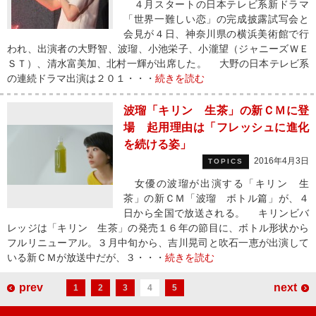
４月スタートの日本テレビ系新ドラマ
「世界一難しい恋」の完成披露試写会と
会見が４日、神奈川県の横浜美術館で行
われ、出演者の大野智、波瑠、小池栄子、小瀧望（ジャニーズＷＥ
ＳＴ）、清水富美加、北村一輝が出席した。 大野の日本テレビ系
の連続ドラマ出演は２０１・・・
続きを読む
波瑠「キリン 生茶」の新ＣＭに登
場 起用理由は「フレッシュに進化
を続ける姿」
2016年4月3日
TOPICS
女優の波瑠が出演する「キリン 生
茶」の新ＣＭ「波瑠 ボトル篇」が、４
日から全国で放送される。 キリンビバ
レッジは「キリン 生茶」の発売１６年の節目に、ボトル形状から
フルリニューアル。３月中旬から、吉川晃司と吹石一恵が出演して
いる新ＣＭが放送中だが、３・・・
続きを読む
prev
next
1
2
3
4
5