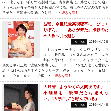
へ。滝子が切り盛りする製材問屋・青柳商店に、跡取りとして迎え
入れられた養子の清を大野拓朗が演じる。清は滝子の実の孫である
常子たち三姉妹の登場に心を揺・・・
続きを読む
波瑠、今世紀最高視聴率に「びっく
りぽん」 「あさが来た」撮影のた
め大阪へ引っ越し
2016年4月5日
TOPICS
ミスタードーナツ「クロワッサンマフ
ィン」新商品・ＣＭ発表会が５日、東京
都内で行われ、イメージキャラクターを
務める草刈正雄、波瑠が出席した。 ドーナツを擬人化した世界が
繰り広げられる新ＴＶＣＭシリーズ「Ｗｅ ａｒｅ Ｍｒ．＆Ｍｉ
ｓｓ Ｄｏｎｕｔ！」で草・・・
続きを読む
大野智「ようやくの人間役です」
小瀧望を「後輩だとは思えな
い。“のぞにぃ”と呼んでいる」
2016年4月4日
TOPICS