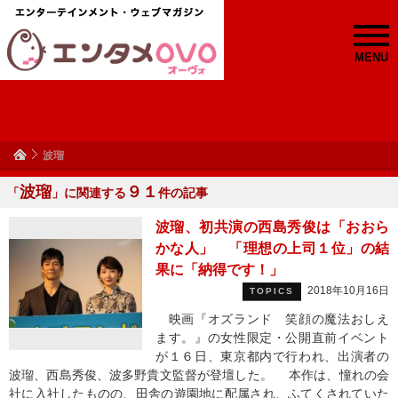
MENU
波瑠
波瑠
９１
「
」に関連する
件の記事
波瑠、初共演の西島秀俊は「おおら
かな人」 「理想の上司１位」の結
果に「納得です！」
2018年10月16日
TOPICS
映画『オズランド 笑顔の魔法おしえ
ます。』の女性限定・公開直前イベント
が１６日、東京都内で行われ、出演者の
波瑠、西島秀俊、波多野貴文監督が登壇した。 本作は、憧れの会
社に入社したものの、田舎の遊園地に配属され、ふてくされていた