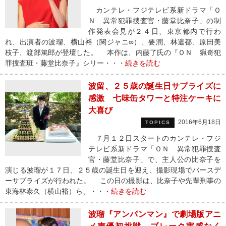
カンテレ・フジテレビ系新ドラマ「Ｏ
Ｎ 異常犯罪捜査官・藤堂比奈子」の制
作発表会見が２４日、東京都内で行わ
れ、出演者の波瑠、横山裕（関ジャニ∞）、要潤、林遣都、原田美
枝子、渡部篤郎が登壇した。 本作は、内藤了氏の『ＯＮ 猟奇犯
罪捜査班・藤堂比奈子』シリー・・・
続きを読む
波留、２５歳の誕生日サプライズに
感激 七味缶タワーと特注ケーキに
大喜び
2016年6月18日
TOPICS
７月１２日スタートのカンテレ・フジ
テレビ系新ドラマ「ＯＮ 異常犯罪捜査
官・藤堂比奈子」で、主人公の比奈子を
演じる波瑠が１７日、２５歳の誕生日を迎え、撮影現場でバースデ
ーサプライズが行われた。 この日の撮影は、比奈子や先輩刑事の
東海林泰久（横山裕）ら、・・・
続きを読む
波瑠『アンパンマン』で劇場版アニ