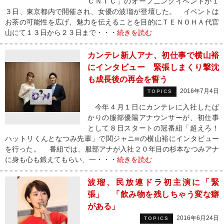
ＣＮＩＣ」のオープニングイベントが１
３日、東京都内で開催され、女優の波瑠が登壇した。 イベントは
お茶の可能性を広げ、魅力を伝えることを目的にＴＥＮＯＨＡ代官
山にて１３日から２３日まで・・・
続きを読む
カンテレ新人アナ、初仕事で横山裕
にインタビュー 緊張しまくり撃沈
も成長後の再会を誓う
2016年7月4日
TOPICS
今年４月１日にカンテレに入社したば
かりの服部優陽アナウンサーが、初仕事
として８日スタートの冠番組「超えろ！
ハットリくんとなつみ先輩」で関ジャニ∞の横山裕にインタビュー
を行った。 番組では、服部アナが入社２０年目の杉本なつみアナ
に身も心も鍛えてもらい、一・・・
続きを読む
波瑠、民放連ドラ初主演に「緊
張」 「飲み物を残しちゃう変な癖
がある」
2016年6月24日
TOPICS