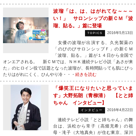
波瑠「は、は、はがれてな～～～
い！」 サロンシップの新ＣＭ「波
瑠、貼る。」篇に登場
2016年5月13日
TOPICS
女優の波瑠が出演する、久光製薬の
「のびのびサロンシップＦ」の新ＣＭ
「波瑠、貼る。」篇が１４日から全国で
オンエアされる。 新ＣＭでは、ＮＨＫ連続テレビ小説「あさが来
た」のヒロイン役で話題となった波瑠が、長時間貼っても肌にぴっ
たりはがれにくく、ひんやり冷・・・
続きを読む
「爆笑王になりたいと思っていま
す」大野拓朗（青柳清） 【とと姉
ちゃん インタビュー】
2016年4月22日
インタビュー
連続テレビ小説「とと姉ちゃん」の舞
台は、浜松から常子（高畑充希）の祖
母・滝子（大地真央）が住む東京、深川