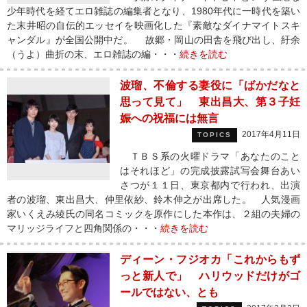
少年時代を経てエロ雑誌の編集者となり、1980年代に一時代を築い
た末井昭の自伝的エッセイを映画化した『素敵なダイナマイトスキ
ャンダル』が全国公開中だ。 故郷・岡山の田舎を飛び出し、紆余
（うよ）曲折の末、エロ雑誌の編・・・
続きを読む
波瑠、不倫する妻役に「ばかだなと
思って見て」 東出昌大、第３子妊
娠への祝福には無言
2017年4月11日
TOPICS
ＴＢＳ系の火曜ドラマ「あなたのこと
はそれほど」の完成披露試写会舞台あい
さつが１１日、東京都内で行われ、出演
者の波瑠、東出昌大、仲里依紗、鈴木伸之が出席した。 人気漫画
家いくえみ綾氏の同名コミックを原作にした本作は、２組の夫婦の
マリッジライフと四角関係の・・・
続きを読む
ディーン・フジオカ「これからもず
っと新人で」 ハリウッドだけがゴ
ールではない、とも