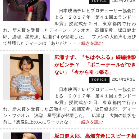
2017年2月3日
TOPICS
日本映画テレビプロデューサー協会に
よる「２０１７年 第４１回エランドー
ル賞」授賞式が２日、東京都内で行わ
れ、新人賞を受賞したディーン・フジオカ、高畑充希、坂口健太
郎、波瑠、星野源、広瀬すずが登壇した。 ファンの大歓声を浴び
て登壇したディーンは「ありがと・・・
続きを読む
広瀬すず、『ちはやふる』続編撮影
がピンチ？ 「ポニーテールができ
ない」「今から引っ張る」
2017年2月3日
TOPICS
日本映画テレビプロデューサー協会に
よる「２０１７年 第４１回エランドー
ル賞」授賞式が２日、東京都内で行わ
れ、新人賞を受賞した広瀬すず、高畑充希、坂口健太郎、ディー
ン・フジオカ、波瑠、星野源が登壇した。 広瀬は、大勢の観客を
前に「想像以上の人にワーッとな・・・
続きを読む
坂口健太郎、高畑充希にスピーチ相