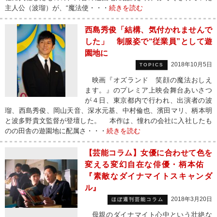
主人公（波瑠）が、“魔法使・・・
続きを読む
西島秀俊「結構、気付かれませんで
した」 制服姿で“従業員”として遊
園地に
2018年10月5日
TOPICS
映画『オズランド 笑顔の魔法おしえ
ます。』のプレミア上映会舞台あいさつ
が４日、東京都内で行われ、出演者の波
瑠、西島秀俊、岡山天音、深水元基、中村倫也、濱田マリ、柄本明
と波多野貴文監督が登壇した。 本作は、憧れの会社に入社したも
のの田舎の遊園地に配属さ・・・
続きを読む
【芸能コラム】女優に合わせて色を
変える変幻自在な俳優・柄本佑
『素敵なダイナマイトスキャンダ
ル』
2018年3月20日
ほぼ週刊芸能コラム
母親のダイナマイト心中という壮絶な