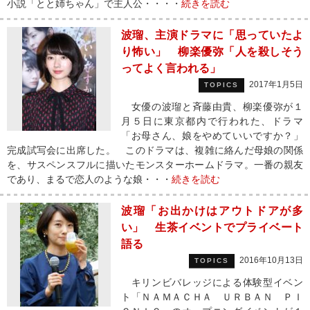
小説「とと姉ちゃん」で主人公・・・・
続きを読む
波瑠、主演ドラマに「思っていたよ
り怖い」 柳楽優弥「人を殺しそう
ってよく言われる」
2017年1月5日
TOPICS
女優の波瑠と斉藤由貴、柳楽優弥が１
月５日に東京都内で行われた、ドラマ
「お母さん、娘をやめていいですか？」
完成試写会に出席した。 このドラマは、複雑に絡んだ母娘の関係
を、サスペンスフルに描いたモンスターホームドラマ。一番の親友
であり、まるで恋人のような娘・・・
続きを読む
波瑠「お出かけはアウトドアが多
い」 生茶イベントでプライベート
語る
2016年10月13日
TOPICS
キリンビバレッジによる体験型イベン
ト「ＮＡＭＡＣＨＡ ＵＲＢＡＮ ＰＩ