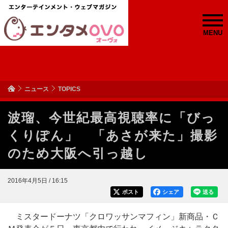
MENU
ニュース
TOPICS
波瑠、今世紀最高視聴率に「びっ
くりぽん」 「あさが来た」撮影
のため大阪へ引っ越し
2016年4月5日 / 16:15
ポスト
シェア
送る
ミスタードーナツ「クロワッサンマフィン」新商品・Ｃ