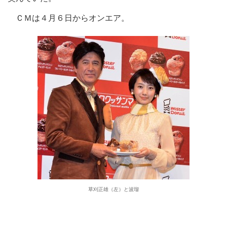
ＣＭは４月６日からオンエア。
草刈正雄（左）と波瑠