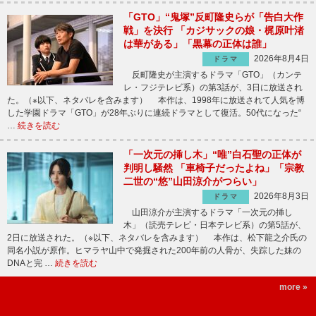
「GTO」“鬼塚”反町隆史らが「告白大作
戦」を決行 「カジサックの娘・梶原叶渚
は華がある」「黒幕の正体は誰」
2026年8月4日
ドラマ
反町隆史が主演するドラマ「GTO」（カンテ
レ・フジテレビ系）の第3話が、3日に放送され
た。（※以下、ネタバレを含みます） 本作は、1998年に放送されて人気を博
した学園ドラマ「GTO」が28年ぶりに連続ドラマとして復活。50代になった“
…
続きを読む
「一次元の挿し木」“唯”白石聖の正体が
判明し騒然 「車椅子だったよね」「宗教
二世の“悠”山田涼介がつらい」
2026年8月3日
ドラマ
山田涼介が主演するドラマ「一次元の挿し
木」（読売テレビ・日本テレビ系）の第5話が、
2日に放送された。（※以下、ネタバレを含みます） 本作は、松下龍之介氏の
同名小説が原作。ヒマラヤ山中で発掘された200年前の人骨が、失踪した妹の
DNAと完 …
続きを読む
more »