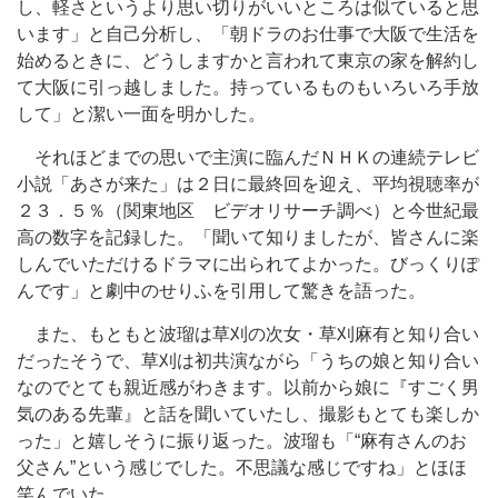
し、軽さというより思い切りがいいところは似ていると思
います」と自己分析し、「朝ドラのお仕事で大阪で生活を
始めるときに、どうしますかと言われて東京の家を解約し
て大阪に引っ越しました。持っているものもいろいろ手放
して」と潔い一面を明かした。
それほどまでの思いで主演に臨んだＮＨＫの連続テレビ
小説「あさが来た」は２日に最終回を迎え、平均視聴率が
２３．５％（関東地区 ビデオリサーチ調べ）と今世紀最
高の数字を記録した。「聞いて知りましたが、皆さんに楽
しんでいただけるドラマに出られてよかった。びっくりぽ
んです」と劇中のせりふを引用して驚きを語った。
また、もともと波瑠は草刈の次女・草刈麻有と知り合い
だったそうで、草刈は初共演ながら「うちの娘と知り合い
なのでとても親近感がわきます。以前から娘に『すごく男
気のある先輩』と話を聞いていたし、撮影もとても楽しか
った」と嬉しそうに振り返った。波瑠も「“麻有さんのお
父さん”という感じでした。不思議な感じですね」とほほ
笑んでいた。