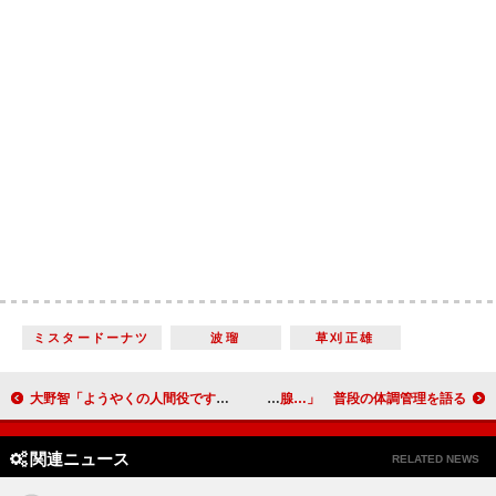
ミスタードーナツ
波瑠
草刈正雄
大野智「ようやくの人間役です」 小瀧望を「後輩だとは思えない。“のぞにぃ”と呼んでいる」
上戸彩、「すごく大きな扁桃腺…」 普段の体調管理を語る
関連ニュース
RELATED NEWS