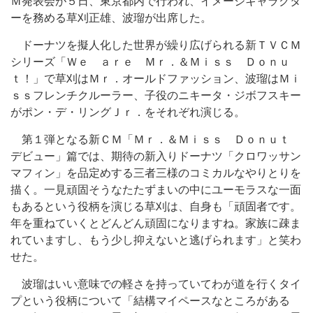
Ｍ発表会が５日、東京都内で行われ、イメージキャラクタ
ーを務める草刈正雄、波瑠が出席した。
ドーナツを擬人化した世界が繰り広げられる新ＴＶＣＭ
シリーズ「Ｗｅ ａｒｅ Ｍｒ．＆Ｍｉｓｓ Ｄｏｎｕ
ｔ！」で草刈はＭｒ．オールドファッション、波瑠はＭｉ
ｓｓフレンチクルーラー、子役のニキータ・ジボフスキー
がポン・デ・リングＪｒ．をそれぞれ演じる。
第１弾となる新ＣＭ「Ｍｒ．＆Ｍｉｓｓ Ｄｏｎｕｔ
デビュー」篇では、期待の新入りドーナツ「クロワッサン
マフィン」を品定めする三者三様のコミカルなやりとりを
描く。一見頑固そうなたたずまいの中にユーモラスな一面
もあるという役柄を演じる草刈は、自身も「頑固者です。
年を重ねていくとどんどん頑固になりますね。家族に疎ま
れていますし、もう少し抑えないと逃げられます」と笑わ
せた。
波瑠はいい意味での軽さを持っていてわが道を行くタイ
プという役柄について「結構マイペースなところがある