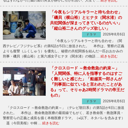
るはずのなかった歳の差の男女が静かに引かれ合い、人生で …
続きを読む
「今夜もシリアルキラーと待ち合わせ」
「磯貝（横山裕）とヒナタ（関水渚）の
共犯関係が深まってきているのがいい」
「縦山裕二さんのグッズ欲しい」
2026年8月6日
ドラマ
「今夜もシリアルキラーと待ち合わせ」（関
西テレビ／フジテレビ系）の第6話が5日に放送された。 本作は、警察の正義
よりも復讐（ふくしゅう）を優先し、秘密の共犯関係を結んだ一匹おおかみの
刑事・磯貝（横山裕）と第六感女子ヒナタ（関水渚）の物語 …
続きを読む
「クロスロード ～救命救急の約束～」
「人間関係、特に人を指導するのはすご
く難しいと感じた」「船越英一郎さんが
『刑事面に似ていると言われたことがあ
る』って、そりゃあ2時間ドラマの帝王だ
もの」
2026年8月6日
ドラマ
「クロスロード ～救命救急の約束～」（テレビ朝日系）の第5話が4日に放送
された。 本作は、救命救急医療の最前線でもがく、若き救命医・救急隊員・
警察官らの正義と成長を描く本格医療ドラマ。（※以下、ネタバレを含みます）
遥（今田美桜）や桐 …
続きを読む