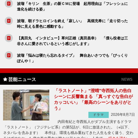
波瑠「キリン 生茶」の新ＣＭに登場 起用理由は「フレッシュに
進化を続ける姿」
波瑠、朝ドラヒロインを終え「寂しい」 高畑充希に「走り切った
時に見える景色に感動する」
【真田丸 インタビュー】草刈正雄（真田昌幸） 「僕ら役者は三
谷さんに愛されているという感じがします」
波瑠「悩みは寝たら忘れるタイプ」 舞台あいさつでも「びっくり
ぽんや！」
芸能ニュース
NEWS
「ラストノート」“澄晴”寺西拓人の告白
シーンに反響集まる 「真っすぐな告白が
カッコいい」「最高のシーンをありがと
う」
2026年8月7日
ドラマ
内田有紀と寺西拓人がダブル主演するドラマ
「ラストノート」（フジテレビ系）の第5話が、6日に放送された。（※以下、
ネタバレを含みます） 本作は、環境も積み重ねてきた人生も全く違う、交わ