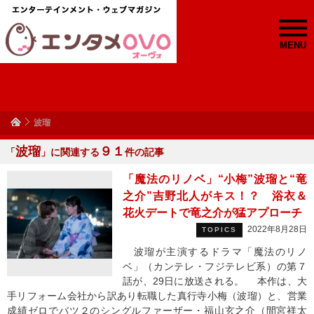
MENU
波瑠
波瑠
９１
「
」に関連する
件の記事
「魔法のリノベ」“小梅”波瑠と“竜
之介”吉野北人がキス！？ 浴衣＆
花火デートで竜之介が猛アプローチ
2022年8月28日
TOPICS
波瑠が主演するドラマ「魔法のリノ
ベ」（カンテレ・フジテレビ系）の第７
話が、29日に放送される。 本作は、大
手リフォーム会社から訳あり転職した真行寺小梅（波瑠）と、営業
成績ゼロでバツ２のシングルファーザー・福山玄之介（間宮祥太