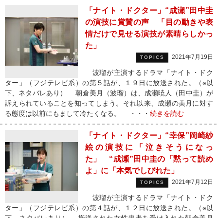
「ナイト・ドクター」“成瀬”田中圭
の演技に賞賛の声 「目の動きや表
情だけで見せる演技が素晴らしかっ
た」
2021年7月19日
TOPICS
波瑠が主演するドラマ「ナイト・ドク
ター」（フジテレビ系）の第５話が、１９日に放送された。（※以
下、ネタバレあり） 朝倉美月（波瑠）は、成瀬暁人（田中圭）が
訴えられていることを知ってしまう。それ以来、成瀬の美月に対す
る態度は以前にもまして冷たくなる。 ・・・
続きを読む
「ナイト・ドクター」“幸保”岡崎紗
絵の演技に「泣きそうになっ
た」 “成瀬”田中圭の「黙って読め
よ」に「本気でしびれた」
2021年7月12日
TOPICS
波瑠が主演するドラマ「ナイト・ドク
ター」（フジテレビ系）の第４話が、１２日に放送された。（※以