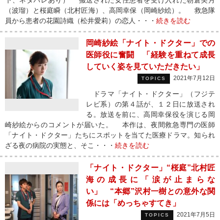
下、ネタバレあり） 搬送された女性患者を受け入れた朝倉美月
（波瑠）と桜庭瞬（北村匠海）、高岡幸保（岡崎紗絵）。 救急隊
員から患者の花園詩織（松井愛莉）の恋人・・・
続きを読む
岡崎紗絵「ナイト・ドクター」での
医師役に奮闘 「経験を重ねて成長
していく姿を見ていただきたい」
2021年7月12日
TOPICS
ドラマ「ナイト・ドクター」（フジテ
レビ系）の第４話が、１２日に放送され
る。放送を前に、高岡幸保役を演じる岡
崎紗絵からのコメントが届いた。 本作は、夜間救急専門の医師
「ナイト・ドクター」たちにスポットを当てた医療ドラマ。知られ
ざる夜の病院の実態と、そこ・・・
続きを読む
「ナイト・ドクター」“桜庭”北村匠
海の成長に「涙が止まらな
い」 “本郷”沢村一樹との意外な関
係には「めっちゃすてき」
2021年7月5日
TOPICS