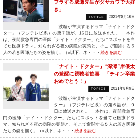
フラする成瀬先生がダサカワで大好
き」
2021年8月16日
TOPICS
波瑠が主演するドラマ「ナイト・ドク
ター」（フジテレビ系）の第７話が、16日に放送された。 本作
は、夜間救急専門の医師「ナイト・ドクター」たちにスポットを当
てた医療ドラマ。知られざる夜の病院の実態と、そこで奮闘する５
人の若き医師たちの姿を描く。（※以下、ネ・・・
続きを読む
「ナイト・ドクター」“深澤”岸優太
の覚醒に視聴者歓喜 「チキン卒業
おめでとう！」
2021年8月9日
TOPICS
波瑠が主演するドラマ「ナイト・ドク
ター」（フジテレビ系）の第６話が、９
日に放送された。 本作は、夜間救急専
門の医師「ナイト・ドクター」たちにスポットを当てた医療ドラ
マ。知られざる夜の病院の実態と、そこで奮闘する５人の若き医師
たちの姿を描く。（※以下、ネ・・・
続きを読む