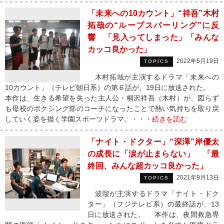
「未来への10カウント」“祥吾”木村
拓哉の“ループスパーリング”に反
響 「見入ってしまった」「みんな
カッコ良かった」
2022年5月19日
TOPICS
木村拓哉が主演するドラマ「未来への
10カウント」（テレビ朝日系）の第６話が、19日に放送された。
本作は、生きる希望を失った主人公・桐沢祥吾（木村）が、図らず
も母校のボクシング部のコーチになったことで熱い気持ちを取り戻
していく姿を描く学園スポーツドラマ。・・・
続きを読む
「ナイト・ドクター」“深澤”岸優太
の成長に「涙が止まらない」 「最
終回、みんな超カッコ良かった」
2021年9月13日
TOPICS
波瑠が主演するドラマ「ナイト・ドク
ター」（フジテレビ系）の最終話が、13
日に放送された。 本作は、夜間救急専