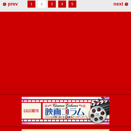
prev
next
1
2
3
4
5