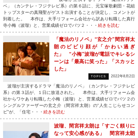
ベ」（カンテレ・フジテレビ系）の第６話に、元宝塚歌劇団・花組
トップスターの真飛聖がゲスト出演することが決定し、コメントが
到着した。 本作は、大手リフォーム会社から訳あり転職した真行
寺小梅（波瑠）と、営業成績ゼロでバツ２・・・
続きを読む
「魔法のリノベ」“玄之介”間宮祥太
朗のビビり顔が「かわい過ぎ
た」 “小梅”波瑠が電話でキレるシ
ーンは「最高に笑った」「スカッと
した」
2022年8月2日
TOPICS
波瑠が主演するドラマ「魔法のリノベ」（カンテレ・フジテレビ
系）の第３話が、１日に放送された。 本作は、大手リフォーム会
社からワケあり転職した小梅（波瑠）と、営業成績ゼロでバツ２の
シングルファーザーの玄之介（間宮祥太朗）の“人生こじらせコン
ビ”が、「住宅・・・
続きを読む
波瑠、間宮祥太朗は「すごく頼りに
なって安心感がある」 間宮祥太朗