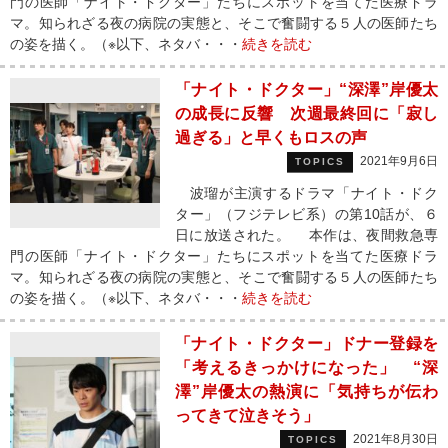
門の医師「ナイト・ドクター」たちにスポットを当てた医療ドラ
マ。知られざる夜の病院の実態と、そこで奮闘する５人の医師たち
の姿を描く。（※以下、ネタバ・・・
続きを読む
「ナイト・ドクター」“深澤”岸優太
の成長に反響 次週最終回に「寂し
過ぎる」と早くもロスの声
2021年9月6日
TOPICS
波瑠が主演するドラマ「ナイト・ドク
ター」（フジテレビ系）の第10話が、６
日に放送された。 本作は、夜間救急専
門の医師「ナイト・ドクター」たちにスポットを当てた医療ドラ
マ。知られざる夜の病院の実態と、そこで奮闘する５人の医師たち
の姿を描く。（※以下、ネタバ・・・
続きを読む
「ナイト・ドクター」ドナー登録を
「考えるきっかけになった」 “深
澤”岸優太の熱演に「気持ちが伝わ
ってきて泣きそう」
2021年8月30日
TOPICS