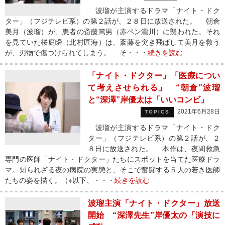
波瑠が主演するドラマ「ナイト・ドク
ター」（フジテレビ系）の第２話が、２８日に放送された。 朝倉
美月（波瑠）が、患者の斎藤篤男（赤ペン瀧川）に襲われた。それ
を見ていた桜庭瞬（北村匠海）は、斎藤を突き飛ばして美月を救う
が、刃物で傷つけられてしまう。 そ・・・
続きを読む
「ナイト・ドクター」「医療につい
て考えさせられる」 “朝倉”波瑠
と“深澤”岸優太は「いいコンビ」
2021年6月28日
TOPICS
波瑠が主演するドラマ「ナイト・ドク
ター」（フジテレビ系）の第２話が、２
８日に放送された。 本作は、夜間救急
専門の医師「ナイト・ドクター」たちにスポットを当てた医療ドラ
マ。知られざる夜の病院の実態と、そこで奮闘する５人の若き医師
たちの姿を描く。（※以下、・・・
続きを読む
波瑠主演「ナイト・ドクター」放送
開始 “深澤先生”岸優太の「演技に