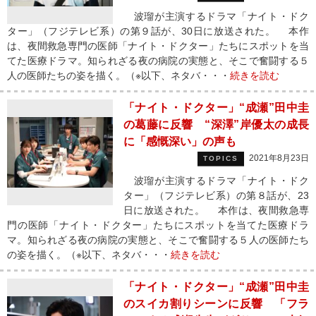
波瑠が主演するドラマ「ナイト・ドク
ター」（フジテレビ系）の第９話が、30日に放送された。 本作
は、夜間救急専門の医師「ナイト・ドクター」たちにスポットを当
てた医療ドラマ。知られざる夜の病院の実態と、そこで奮闘する５
人の医師たちの姿を描く。（※以下、ネタバ・・・
続きを読む
「ナイト・ドクター」“成瀬”田中圭
の葛藤に反響 “深澤”岸優太の成長
に「感慨深い」の声も
2021年8月23日
TOPICS
波瑠が主演するドラマ「ナイト・ドク
ター」（フジテレビ系）の第８話が、23
日に放送された。 本作は、夜間救急専
門の医師「ナイト・ドクター」たちにスポットを当てた医療ドラ
マ。知られざる夜の病院の実態と、そこで奮闘する５人の医師たち
の姿を描く。（※以下、ネタバ・・・
続きを読む
「ナイト・ドクター」“成瀬”田中圭
のスイカ割りシーンに反響 「フラ