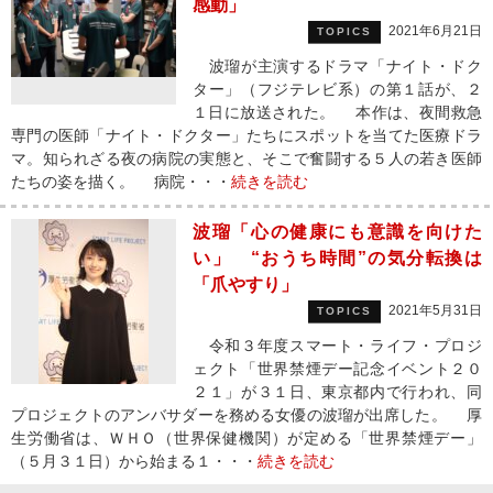
感動」
2021年6月21日
TOPICS
波瑠が主演するドラマ「ナイト・ドク
ター」（フジテレビ系）の第１話が、２
１日に放送された。 本作は、夜間救急
専門の医師「ナイト・ドクター」たちにスポットを当てた医療ドラ
マ。知られざる夜の病院の実態と、そこで奮闘する５人の若き医師
たちの姿を描く。 病院・・・
続きを読む
波瑠「心の健康にも意識を向けた
い」 “おうち時間”の気分転換は
「爪やすり」
2021年5月31日
TOPICS
令和３年度スマート・ライフ・プロジ
ェクト「世界禁煙デー記念イベント２０
２１」が３１日、東京都内で行われ、同
プロジェクトのアンバサダーを務める女優の波瑠が出席した。 厚
生労働省は、ＷＨＯ（世界保健機関）が定める「世界禁煙デー」
（５月３１日）から始まる１・・・
続きを読む