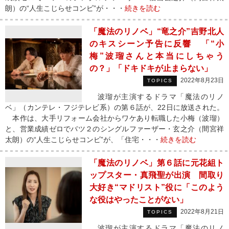
朗）の“人生こじらせコンビ”が・・・
続きを読む
「魔法のリノベ」“竜之介”吉野北人
のキスシーン予告に反響 「“小
梅”波瑠さんと本当にしちゃう
の？」「ドキドキが止まらない」
2022年8月23日
TOPICS
波瑠が主演するドラマ「魔法のリノ
ベ」（カンテレ・フジテレビ系）の第６話が、22日に放送された。
本作は、大手リフォーム会社からワケあり転職した小梅（波瑠）
と、営業成績ゼロでバツ２のシングルファーザー・玄之介（間宮祥
太朗）の“人生こじらせコンビ”が、「住宅・・・
続きを読む
「魔法のリノベ」第６話に元花組ト
ップスター・真飛聖が出演 間取り
大好き“マドリスト”役に「このよう
な役はやったことがない」
2022年8月21日
TOPICS
波瑠が主演するドラマ「魔法のリノ