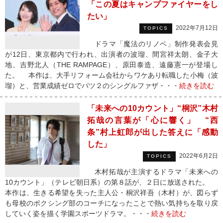
「この夏はキャンプファイヤーをし
たい」
2022年7月12日
TOPICS
ドラマ「魔法のリノベ」制作発表会見
が12日、東京都内で行われ、出演者の波瑠、間宮祥太朗、金子大
地、吉野北人（THE RAMPAGE）、原田泰造、遠藤憲一が登場し
た。 本作は、大手リフォーム会社からワケあり転職した小梅（波
瑠）と、営業成績ゼロでバツ２のシングルファザ・・・
続きを読む
「未来への10カウント」“桐沢”木村
拓哉の言葉が「心に響く」 “西
条”村上虹郎が出した答えに「感動
した」
2022年6月2日
TOPICS
木村拓哉が主演するドラマ「未来への
10カウント」（テレビ朝日系）の第８話が、２日に放送された。
本作は、生きる希望を失った主人公・桐沢祥吾（木村）が、図らず
も母校のボクシング部のコーチになったことで熱い気持ちを取り戻
していく姿を描く学園スポーツドラマ。・・・
続きを読む