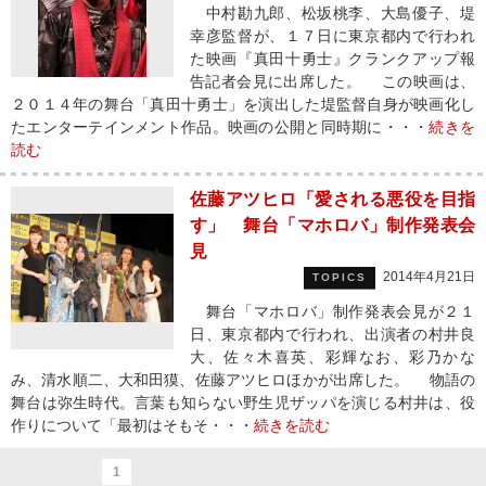
中村勘九郎、松坂桃李、大島優子、堤
幸彦監督が、１７日に東京都内で行われ
た映画『真田十勇士』クランクアップ報
告記者会見に出席した。 この映画は、
２０１４年の舞台「真田十勇士」を演出した堤監督自身が映画化し
たエンターテインメント作品。映画の公開と同時期に・・・
続きを
読む
佐藤アツヒロ「愛される悪役を目指
す」 舞台「マホロバ」制作発表会
見
2014年4月21日
TOPICS
舞台「マホロバ」制作発表会見が２１
日、東京都内で行われ、出演者の村井良
大、佐々木喜英、彩輝なお、彩乃かな
み、清水順二、大和田獏、佐藤アツヒロほかが出席した。 物語の
舞台は弥生時代。言葉も知らない野生児ザッパを演じる村井は、役
作りについて「最初はそもそ・・・
続きを読む
1