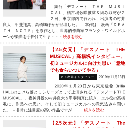
舞台「デスノート ＴＨＥ ＭＵＳＩ
ＣＡＬ」稽古場歌唱披露＆囲み取材が２
２日、東京都内で行われ、出演者の村井
良大、甲斐翔真、高橋颯ほかが登壇した。 本作は、漫画『ＤＥＡ
ＴＨ ＮＯＴＥ』を原作とし、世界的作曲家フランク・ワイルドホ
ーンが楽曲を手掛けて生ま・・・
続きを読む
【2.5次元】「デスノート THE
MUSICAL」高橋颯インタビュー、
初ミュージカルに向けた思い「意地
でも食らいついてやる」
2019年11月13日
2.5次元インタビュー
2020年１月20日から東京建物 Brillia
HALLのこけら落としシリーズとして上演される「デスノートTHE
MUSICAL」。夜神月役の村井良大＆甲斐翔真に続き、エル役の高橋
颯に、作品への思い、そして初ミュージカルへの意気込みを聞い
た。 －非常に注目度の高い作品ですが・・・
続きを読む
【2.5次元】「デスノート The