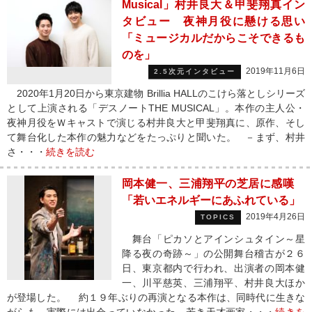
Musical」村井良大＆甲斐翔真イン
タビュー 夜神月役に懸ける思い
「ミュージカルだからこそできるも
のを」
2019年11月6日
2.5次元インタビュー
2020年1月20日から東京建物 Brillia HALLのこけら落としシリーズ
として上演される「デスノートTHE MUSICAL」。本作の主人公・
夜神月役をＷキャストで演じる村井良大と甲斐翔真に、原作、そし
て舞台化した本作の魅力などをたっぷりと聞いた。 －まず、村井
さ・・・
続きを読む
岡本健一、三浦翔平の芝居に感嘆
「若いエネルギーにあふれている」
2019年4月26日
TOPICS
舞台「ピカソとアインシュタイン～星
降る夜の奇跡～」の公開舞台稽古が２６
日、東京都内で行われ、出演者の岡本健
一、川平慈英、三浦翔平、村井良大ほか
が登場した。 約１９年ぶりの再演となる本作は、同時代に生きな