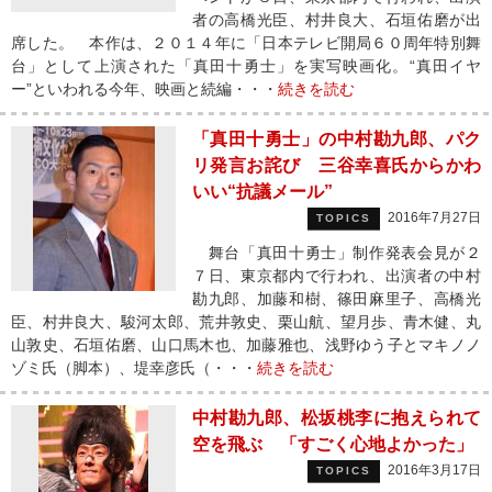
者の高橋光臣、村井良大、石垣佑磨が出
席した。 本作は、２０１４年に「日本テレビ開局６０周年特別舞
台」として上演された「真田十勇士」を実写映画化。“真田イヤ
ー”といわれる今年、映画と続編・・・
続きを読む
「真田十勇士」の中村勘九郎、パク
リ発言お詫び 三谷幸喜氏からかわ
いい“抗議メール”
2016年7月27日
TOPICS
舞台「真田十勇士」制作発表会見が２
７日、東京都内で行われ、出演者の中村
勘九郎、加藤和樹、篠田麻里子、高橋光
臣、村井良大、駿河太郎、荒井敦史、栗山航、望月歩、青木健、丸
山敦史、石垣佑磨、山口馬木也、加藤雅也、浅野ゆう子とマキノノ
ゾミ氏（脚本）、堤幸彦氏（・・・
続きを読む
中村勘九郎、松坂桃李に抱えられて
空を飛ぶ 「すごく心地よかった」
2016年3月17日
TOPICS