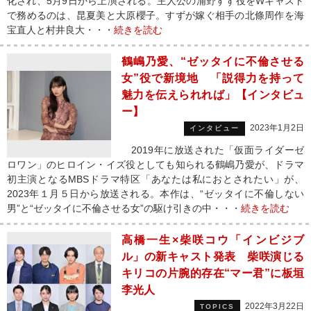
化され、5月9日から上演される。主人公の浦野すず役をWキャスト
で務めるのは、昆夏美と大原櫻子。すずが嫁ぐ相手の北條周作を海
宝直人と村井良大・・・
続きを読む
鶴嶋乃愛、“ゼッタイに不倫させる
女”役で新境地 「説得力を持って
魅力を伝えられれば」【インタビュ
ー】
2023年1月2日
インタビュー
2019年に放送された「仮面ライダーゼ
ロワン」のヒロイン・イズ役としても知られる鶴嶋乃愛が、ドラマ
初主演となるMBSドラマ特区「あなたは私におとされたい」が、
2023年１月５日から放送される。本作は、“ゼッタイに不倫しない
男”と“ゼッタイに不倫させる女”の駆け引きの中・・・
続きを読む
高橋一生×柴咲コウ「インビジブ
ル」の新キャスト発表 柴咲演じる
キリコの片腕的存在“マー君”に板垣
李光人
2022年3月22日
TOPICS