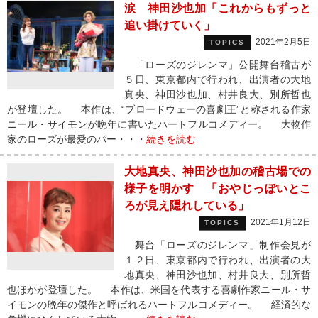
涙 神田沙也加「これからもずっと
追い掛けていく」
2021年2月5日
TOPICS
「ローズのジレンマ」公開舞台稽古が
５日、東京都内で行われ、出演者の大地
真央、神田沙也加、村井良大、別所哲也
が登壇した。 本作は、“ブロードウェーの喜劇王”と称される作家
ニール・サイモンが晩年に書いたハートフルコメディー。 大物作
家のローズが最愛のパー・・・
続きを読む
大地真央、神田沙也加の稽古場での
様子を明かす 「おやじっぽいとこ
ろが見え隠れしている」
2021年1月12日
TOPICS
舞台「ローズのジレンマ」制作会見が
１２日、東京都内で行われ、出演者の大
地真央、神田沙也加、村井良大、別所哲
也ほかが登壇した。 本作は、米国を代表する喜劇作家ニール・サ
イモンの晩年の傑作と呼ばれるハートフルコメディー。 経済的な