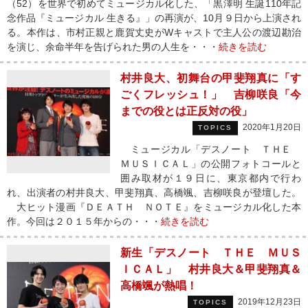
（52）を世界で初めてミュージカル化した、「黒澤明 生誕110年記
念作品『ミュージカル 生きる』」の再演が、10月９日から上演され
る。本作は、市村正親と鹿賀丈史がWキャストで主人公の渡辺勘治
を演じ、余命半年を告げられた男の人生を・・・
続きを読む
村井良大、初舞台の甲斐翔真に「す
ごくフレッシュ！」 吉柳咲良「今
までの役とは正反対の役」
2020年1月20日
TOPICS
ミュージカル「デスノート ＴＨＥ
ＭＵＳＩＣＡＬ」の公開フォトコールと
囲み取材が１９日に、東京都内で行わ
れ、出演者の村井良大、甲斐翔真、高橋颯、吉柳咲良が登壇した。
大ヒット漫画『ＤＥＡＴＨ ＮＯＴＥ』をミュージカル化した本
作。今回は２０１５年からの・・・
続きを読む
新生「デスノート ＴＨＥ ＭＵＳ
ＩＣＡＬ」 村井良大＆甲斐翔真＆
高橋颯が熱唱！
2019年12月23日
TOPICS