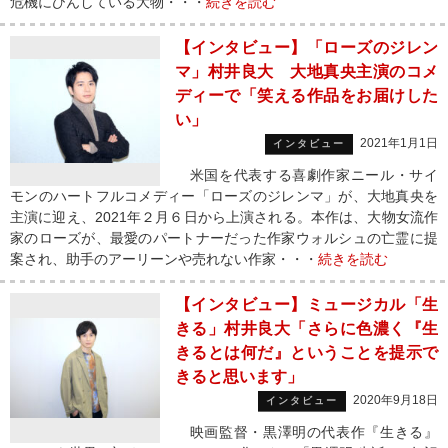
危機にひんしている大物・・・
続きを読む
【インタビュー】「ローズのジレン
マ」村井良大 大地真央主演のコメ
ディーで「笑える作品をお届けした
い」
2021年1月1日
インタビュー
米国を代表する喜劇作家ニール・サイ
モンのハートフルコメディー「ローズのジレンマ」が、大地真央を
主演に迎え、2021年２月６日から上演される。本作は、大物女流作
家のローズが、最愛のパートナーだった作家ウォルシュの亡霊に提
案され、助手のアーリーンや売れない作家・・・
続きを読む
【インタビュー】ミュージカル「生
きる」村井良大「さらに色濃く『生
きるとは何だ』ということを提示で
きると思います」
2020年9月18日
インタビュー
映画監督・黒澤明の代表作『生きる』