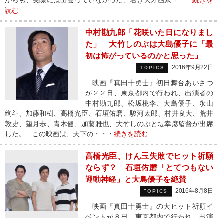
がらも、実際には出会っていなかった、若き天才画家・・・
続きを
読む
中村勘九郎「花咲いた日になりまし
た」 大竹しのぶは大島優子に「最
初は怖がっているのかと思った」
2016年9月22日
TOPICS
映画『真田十勇士』初日舞台あいさつ
が２２日、東京都内で行われ、出演者の
中村勘九郎、松坂桃李、大島優子、永山
絢斗、加藤和樹、高橋光臣、石垣佑磨、駿河太郎、村井良大、荒井
敦史、望月歩、青木健、加藤雅也、大竹しのぶと堤幸彦監督が出席
した。 この映画は、天下の・・・
続きを読む
高橋光臣、けん玉失敗でヒット祈願
ならず？ 石垣佑磨「とてつもない
運動神経」と大島優子を絶賛
2016年8月8日
TOPICS
映画『真田十勇士』の大ヒット祈願イ
ベントが８日、東京都内で行われ、出演