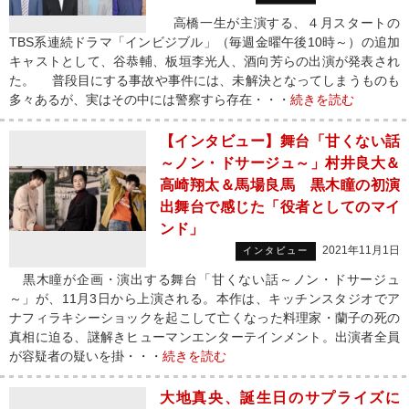
高橋一生が主演する、４月スタートの
TBS系連続ドラマ「インビジブル」（毎週金曜午後10時～）の追加
キャストとして、谷恭輔、板垣李光人、酒向芳らの出演が発表され
た。 普段目にする事故や事件には、未解決となってしまうものも
多々あるが、実はその中には警察すら存在・・・
続きを読む
【インタビュー】舞台「甘くない話
～ノン・ドサージュ～」村井良大＆
高崎翔太＆馬場良馬 黒木瞳の初演
出舞台で感じた「役者としてのマイ
ンド」
2021年11月1日
インタビュー
黒木瞳が企画・演出する舞台「甘くない話～ノン・ドサージュ
～」が、11月3日から上演される。本作は、キッチンスタジオでア
ナフィラキシーショックを起こして亡くなった料理家・蘭子の死の
真相に迫る、謎解きヒューマンエンターテインメント。出演者全員
が容疑者の疑いを掛・・・
続きを読む
大地真央、誕生日のサプライズに