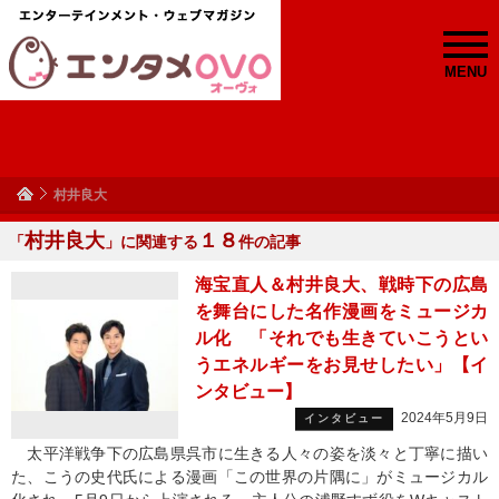
MENU
村井良大
村井良大
１８
「
」に関連する
件の記事
海宝直人＆村井良大、戦時下の広島
を舞台にした名作漫画をミュージカ
ル化 「それでも生きていこうとい
うエネルギーをお見せしたい」【イ
ンタビュー】
2024年5月9日
インタビュー
太平洋戦争下の広島県呉市に生きる人々の姿を淡々と丁寧に描い
た、こうの史代氏による漫画「この世界の片隅に」がミュージカル