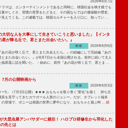
2026年8月7日
国ドラマは、エンターテインメントであると同時に、韓国社会を映す鏡でも
言葉やしぐさ、習慣の背景をたどると、その国ならではの価値観や歴史、
が見えてくる。この連載では、韓国カルチャーを入り口に、知ってい …
の大切な人を大事にして生きていこうと思いました」【インタ
の星が降る丘で、君とまた出会いたい。』
2026年8月6日
映画
あの花が咲く丘で、君とまた出会えたら。』の続編にして完結編『あの
君とまた出会いたい。』が8月7日から全国公開される。前作に続いて主人
た福原遥に話を聞いた。 －始めに、前作『あの花が咲く丘で、君とま …
】7月の公開映画から
2026年8月3日
映画
ー5」（7月3日公開）★★★ おもちゃを取り巻く“変化”を描く 持ち主
成長を見守ってきたカウガール人形のジェシー。だが、タブレット端末
」の登場で、ボニーは画面の世界に夢中になり、おもちゃと遊ぶ時 …
続
!」が大昆虫展アンバサダーに就任！ ハロプロ研修生から羽化した
その先とは