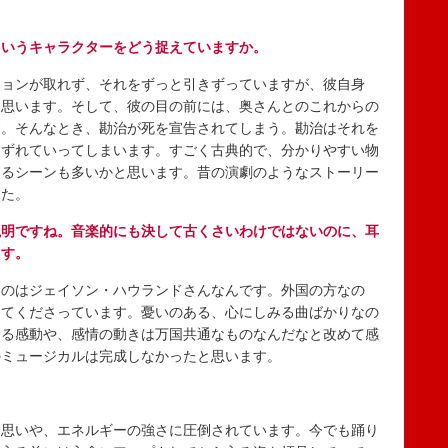
というキャラクターをどう捉えていますか。
ョンが取れず、それをずっと引きずっていますが、彼自身
と思います。そして、彼の目の前には、奥さんとのこれからの
す。そんなとき、勘治が死を宣告されてしまう。勘治はそれを
つずれていってしまいます。すごく古典的で、分かりやすい物
するシーンも多いかと思います。昔の演劇のようなストーリー
した。
説明ですね。音楽的にも決して古くさいわけではないのに、耳
ます。
のはジェイソン・ハウランドさんなんです。外国の方なの
ってくださっています。憂いのある、心にしみる曲ばかりなの
える感動や、感情の動きは万国共通なものなんだなと改めて感
のミュージカルは完成しなかったと思います。
？
思いや、エネルギーの強さに圧倒されています。今でも踊り