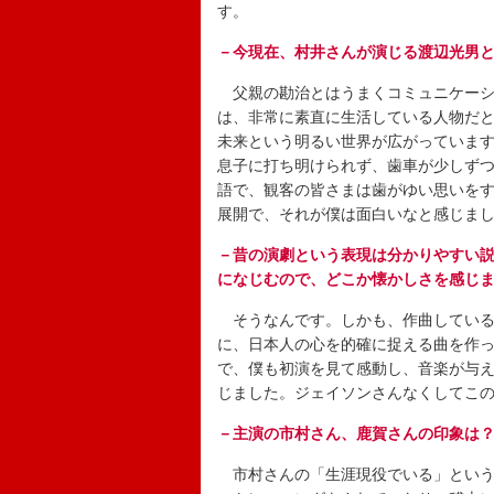
す。
－今現在、村井さんが演じる渡辺光男
父親の勘治とはうまくコミュニケーシ
は、非常に素直に生活している人物だ
未来という明るい世界が広がっていま
息子に打ち明けられず、歯車が少しず
語で、観客の皆さまは歯がゆい思いを
展開で、それが僕は面白いなと感じま
－昔の演劇という表現は分かりやすい
になじむので、どこか懐かしさを感じ
そうなんです。しかも、作曲している
に、日本人の心を的確に捉える曲を作
で、僕も初演を見て感動し、音楽が与
じました。ジェイソンさんなくしてこ
－主演の市村さん、鹿賀さんの印象は
市村さんの「生涯現役でいる」という