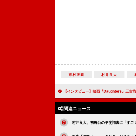
市村正親
村井良大
【インタビュー】映画『Daughters』三吉彩花「お互いの存在が大きかったことを実感しながら撮影に臨めました」 阿部純子「どのように生きたいかを考え
関連ニュース
村井良大、初舞台の甲斐翔真に「すご