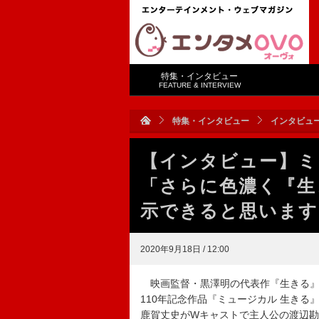
特集・インタビュー
FEATURE & INTERVIEW
特集・インタビュー
インタビュ
【インタビュー】ミ
「さらに色濃く『生
示できると思います
2020年9月18日 / 12:00
映画監督・黒澤明の代表作『生きる』（
110年記念作品『ミュージカル 生きる
鹿賀丈史がWキャストで主人公の渡辺