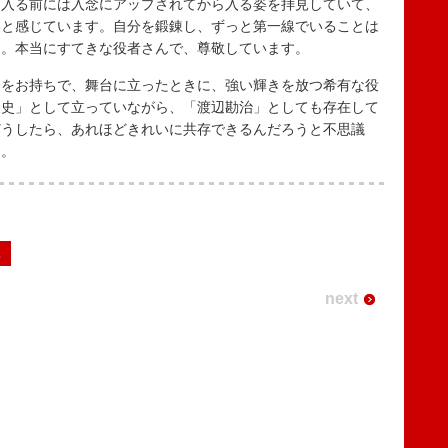
に入る前には入念にアップされてから入る姿を拝見していて、
いと感じています。自分を鍛錬し、ずっと第一線でいることは
す。本当にすてきな役者さんで、尊敬しています。
をお持ちで、舞台に立ったときに、強い輝きを放つ希有な役
丈史」として立っていながら、「渡辺勘治」としても存在して
どうしたら、あれほどきれいに共存できるんだろうと不思議
す。
2
next