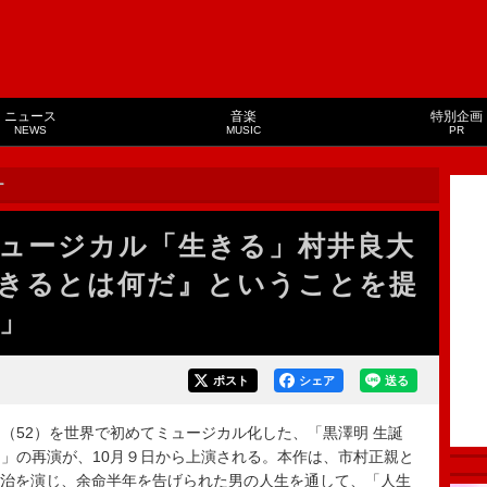
ニュース
音楽
特別企画
NEWS
MUSIC
PR
ー
ュージカル「生きる」村井良大
きるとは何だ』ということを提
」
ポスト
シェア
送る
52）を世界で初めてミュージカル化した、「黒澤明 生誕
』」の再演が、10月９日から上演される。本作は、市村正親と
勘治を演じ、余命半年を告げられた男の人生を通して、「人生