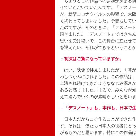
ちょうどこの作品への参加が決まる前に、
せていただいていたんです。「デスノー
が、新型コロナウイルスの影響で、大
く終わってしまいました。予想もして
たのですが、そのときに、「デスノー
頂きました。「デスノート」ではきち
思いを受け継いで、この舞台に立たせ
を迎えたい。それができるということ
－初演はご覧になっていますか。
はい、映像で拝見しましたが、１幕が
わしづかみにされました。この作品は、
上演され続けてきたようななじみ深さ
あると感じました。まるで、みんなが
えて進んでいくのが素晴らしいと思い
－「デスノート」も、本作も、日本で
日本人だからこそ作ることができた作
す。それは、僕たち日本人の役者にと
がるものだと思います。特にこの作品