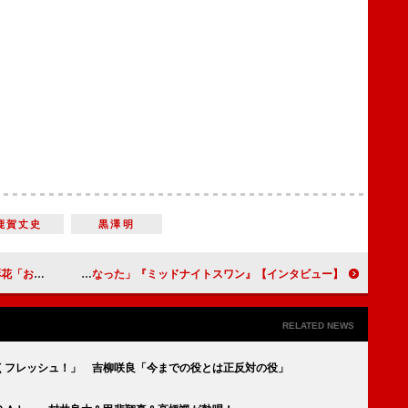
鹿賀丈史
黒澤明
るきっかけになりました」
【インタビュー】『ミッドナイトスワン』草なぎ剛 「こういう時期だからこそ、公開することに意味がある作品になった」
RELATED NEWS
くフレッシュ！」 吉柳咲良「今までの役とは正反対の役」