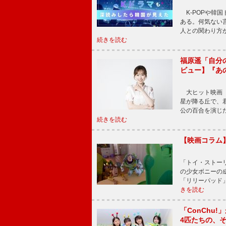
K-POPや韓
ある。何気ない
人との関わり方
続きを読む
福原遥「自分
ビュー】『あ
大ヒット映画『
星が降る丘で、
公の百合を演じ
続きを読む
【映画コラム
「トイ・ストーリ
の少女ボニーの
「リリーパッド
きを読む
「ConChu
4匹たちの、