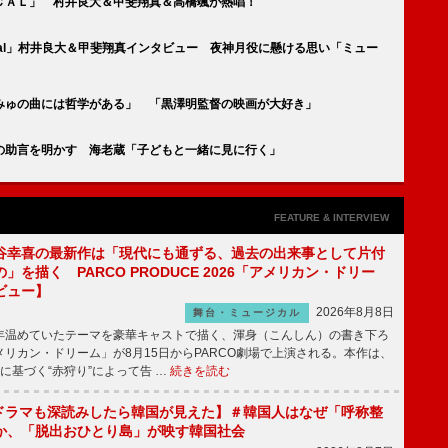
ＣＡＬ」 村井良大＆甲斐翔真＆高橋颯が熱唱！
sical」村井良大＆甲斐翔真インタビュー 夜神月役に懸ける思い「ミュー
みゅの曲には哲学がある」 「黒澤明監督の映画が大好き」
の助言を明かす 海老蔵「子どもと一緒に見に行く」
FEATURE & INTERVIEW
谷幸喜の最新作は「現代にも通ずる、過去の出来事として片付
」を描く PARCO PRODUCE 2026「アメリカン・ドリー
ビュー】
2026年8月8日
舞台・ミュージカル
温めていたテーマを豪華キャストで描く、渾身（こんしん）の書き下ろ
リカン・ドリーム」が8月15日からPARCO劇場で上演される。本作は、
に基づく“赤狩り”によって告 …
続きを読む
もKドラマも深読みしたら韓国が見えた】＃韓国人はなぜ「呼称整
か、「脱出おひとり島」が映す韓国社会