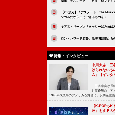
新生「デスノート ＴＨＥ ＭＵＳＩ
【2.5次元】「デスノート The Mu
ジカルだからこそできるものを」
キアヌ・リーブス「きゃりーぱみゅぱ
ロン・ハワード監督、黒澤明監督から
特集・インタビュー
中川大志、三
けられないもの
ム」【インタ
三谷幸喜が長年
し新作舞台「アメ
1940年代後半のアメリカを舞台に、反共産主義
【K-POP
理」をするの