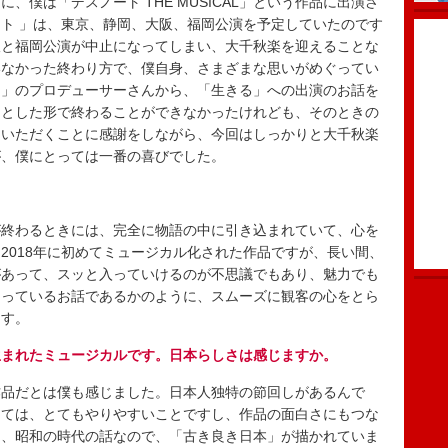
僕は「デスノート THE MUSICAL」という作品に出演さ
ト 」は、東京、静岡、大阪、福岡公演を予定していたのです
阪と福岡公演が中止になってしまい、大千秋楽を迎えることな
いなかった終わり方で、僕自身、さまざまな思いがめぐってい
ト」のプロデューサーさんから、「生きる」への出演のお話を
んとした形で終わることができなかったけれども、そのときの
ていただくことに感謝をしながら、今回はしっかりと大千秋楽
が、僕にとっては一番の喜びでした。
終わるときには、完全に物語の中に引き込まれていて、心を
2018年に初めてミュージカル化された作品ですが、長い間、
があって、スッと入っていけるのが不思議でもあり、魅力でも
知っているお話であるかのように、スムーズに観客の心をとら
ます。
生まれたミュージカルです。日本らしさは感じますか。
品だとは僕も感じました。日本人独特の節回しがあるんで
っては、とてもやりやすいことですし、作品の面白さにもつな
は、昭和の時代の話なので、「古き良き日本」が描かれていま