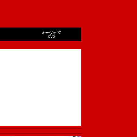
オーヴォ
OVO