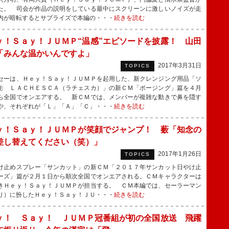
た。 司会が作品の説明をしている最中にスクリーンに激しいノイズが走
内が暗転するとサプライズで本編の・・・
続きを読む
ｙ！Ｓａｙ！ＪＵＭＰ“温感”エピソードを披露！ 山田
「みんな温かいんですよ」
2017年3月31日
TOPICS
ーは、Ｈｅｙ！Ｓａｙ！ＪＵＭＰを起用した、新クレンジング用品「ソ
モ ＬＡＣＨＥＳＣＡ（ラチェスカ）」の新ＣＭ「ポージング」篇を４月
ら全国でオンエアする。 新ＣＭでは、メンバーが複雑な動きで鼻を隠す
や、それぞれが「Ｌ」「Ａ」「Ｃ」・・・
続きを読む
ｙ！Ｓａｙ！ＪＵＭＰが笑顔でジャンプ！ 薮「知念の
差し替えてください（笑）」
2017年1月26日
TOPICS
止めスプレー「サンカット」の新ＣＭ「２０１７年サンカット日やけ止
ーズ」篇が２月１日から順次全国でオンエアされる。ＣＭキャラクターは
きＨｅｙ！Ｓａｙ！ＪＵＭＰが担当する。 ＣＭ本編では、セーラーマン
り）に扮したＨｅｙ！Ｓａｙ！ＪＵ・・・
続きを読む
ｙ！ Ｓａｙ！ ＪＵＭＰ冠番組が初の全国放送 飛躍