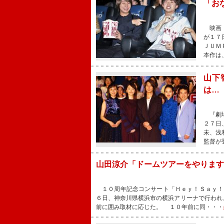
「お
映画『
が１７
ＪＵＭ
本作は
山下
は…
『劇場
２７日
未、浅
監督が
山田涼介「ドームツアーをやります
１０周年記念コンサート「Ｈｅｙ！Ｓａｙ！Ｊ
６日、神奈川県横浜市の横浜アリーナで行われ
前に囲み取材に応じた。 １０年前に同・・・