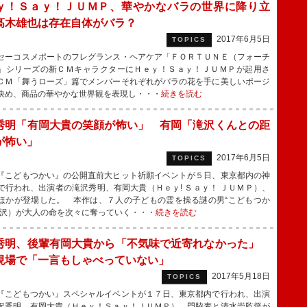
ｙ！Ｓａｙ！ＪＵＭＰ、華やかなバラの世界に降り立
髙木雄也は存在自体がバラ？
2017年6月5日
TOPICS
ーコスメポートのフレグランス・ヘアケア「ＦＯＲＴＵＮＥ（フォーチ
」シリーズの新ＣＭキャラクターにＨｅｙ！Ｓａｙ！ＪＵＭＰが起用さ
ＣＭ「舞うローズ」篇でメンバーそれぞれがバラの花を手に美しいポージ
決め、商品の華やかな世界観を表現し・・・
続きを読む
秀明「有岡大貴の笑顔が怖い」 有岡「滝沢くんとの距
が怖い」
2017年6月5日
TOPICS
こどもつかい』の公開直前大ヒット祈願イベントが５日、東京都内の神
で行われ、出演者の滝沢秀明、有岡大貴（Ｈｅｙ! Ｓａｙ！ ＪＵＭＰ）、
ほかが登場した。 本作は、７人の子どもの霊を操る謎の男“こどもつか
滝沢）が大人の命を次々に奪っていく・・・
続きを読む
秀明、後輩有岡大貴から「不気味で近寄れなかった」
現場で「一言もしゃべっていない」
2017年5月18日
TOPICS
こどもつかい』スペシャルイベントが１７日、東京都内で行われ、出演
沢秀明、有岡大貴（Ｈｅｙ！Ｓａｙ！ＪＵＭＰ）、門脇麦と清水崇監督が