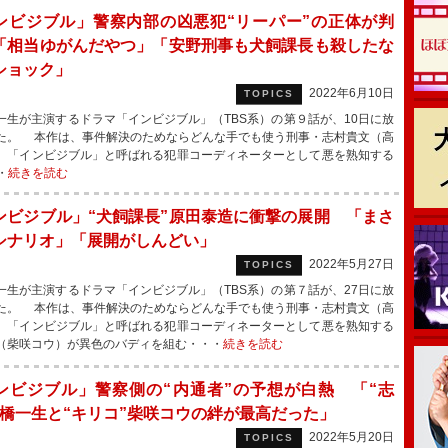
ンビジブル」警察内部の凶悪犯“リーパー”の正体が判
「相当ゆがんだやつ」「安野刑事も犬飼課長も殺したな
ショック」
2022年6月10日
TOPICS
生が主演するドラマ「インビジブル」（TBS系）の第９話が、10日に放
た。 本作は、事件解決のためならどんな手でも使う刑事・志村貴文（高
、「インビジブル」と呼ばれる犯罪コーディネーターとして悪を熟知する
・
続きを読む
ンビジブル」“犬飼課長”原田泰造に衝撃の展開 「まさ
シナリオ」「展開がしんどい」
2022年5月27日
TOPICS
生が主演するドラマ「インビジブル」（TBS系）の第７話が、27日に放
た。 本作は、事件解決のためならどんな手でも使う刑事・志村貴文（高
、「インビジブル」と呼ばれる犯罪コーディネーターとして悪を熟知する
（柴咲コウ）が異色のバディを組む・・・
続きを読む
ンビジブル」警察側の“内通者”の予想が白熱 「“志
高橋一生と“キリコ”柴咲コウの絆が最高だった」
2022年5月20日
TOPICS