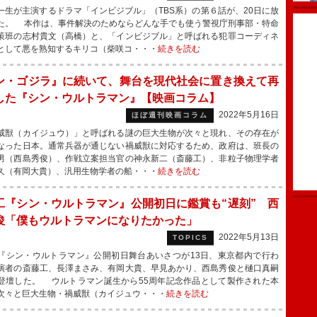
生が主演するドラマ「インビジブル」（TBS系）の第６話が、20日に放
た。 本作は、事件解決のためならどんな手でも使う警視庁刑事部・特命
策班の志村貴文（高橋）と、「インビジブル」と呼ばれる犯罪コーディネ
として悪を熟知するキリコ（柴咲コ・・・
続きを読む
ン・ゴジラ』に続いて、舞台を現代社会に置き換えて再
した『シン・ウルトラマン』【映画コラム】
2022年5月16日
ほぼ週刊映画コラム
獣（カイジュウ）」と呼ばれる謎の巨大生物が次々と現れ、その存在が
なった日本。通常兵器が通じない禍威獣に対応するため、政府は、班長の
男（西島秀俊）、作戦立案担当官の神永新二（斎藤工）、非粒子物理学者
久（有岡大貴）、汎用生物学者の船・・・
続きを読む
工『シン・ウルトラマン』公開初日に鑑賞も“遅刻” 西
俊「僕もウルトラマンになりたかった」
2022年5月13日
TOPICS
シン・ウルトラマン』公開初日舞台あいさつが13日、東京都内で行わ
演者の斎藤工、長澤まさみ、有岡大貴、早見あかり、西島秀俊と樋口真嗣
登壇した。 ウルトラマン誕生から55周年記念作品として製作された本
次々と巨大生物・禍威獣（カイジュウ・・・
続きを読む