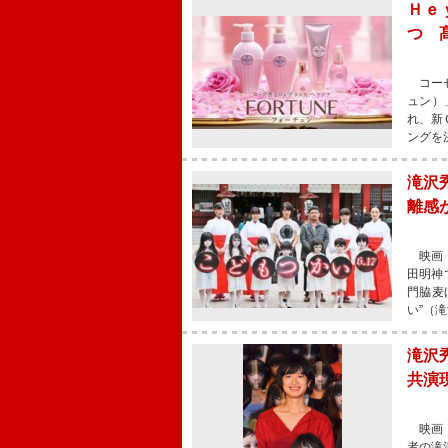
Ｈｅ
つ 
コーセ
ュン）
れ、新
ングを
滝沢
離感
映画『
田明神
門脇麦
い”（
滝沢
共演
映画『
者の滝