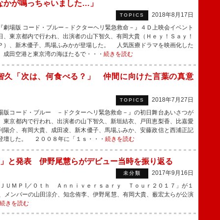
なかが鳴っちゃいました…」
2018年8月17日
TOPICS
劇場版 コード・ブルー－ドクターヘリ緊急救命－』４Ｄ上映会イベント
日、東京都内で行われ、出演者の山下智久、有岡大貴（Ｈｅｙ！Ｓａｙ！
Ｐ）、新木優子、馬場ふみかが登場した。 人気医療ドラマを映画化した
、成田空港と東京湾の海ほたるで・・・
続きを読む
智久「次は、何食べる？」 仲間に向けた言葉の真意
2018年7月27日
TOPICS
版コード・ブルー －ドクターヘリ緊急救命－』の初日舞台あいさつが
、東京都内で行われ、出演者の山下智久、新垣結衣、戸田恵梨香、比嘉愛
利陽介、有岡大貴、成田凌、新木優子、馬場ふみか、安藤政信と西浦正記
登壇した。 ２００８年に「１ｓ・・・
続きを読む
」と発表 伊野尾慧らがデビュー当時を振り返る
2017年9月16日
未分類
ＵＭＰ I／０ｔｈ Ａｎｎｉｖｅｒｓａｒｙ Ｔｏｕｒ２０１７」が１
、メンバーの山田涼介、知念侑李、伊野尾慧、有岡大貴、薮宏太らが公演
続きを読む