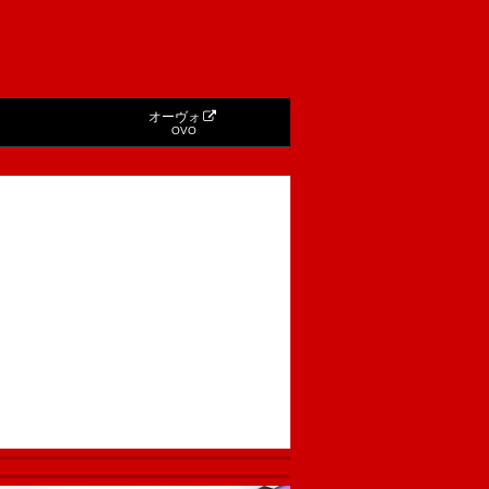
オーヴォ
OVO