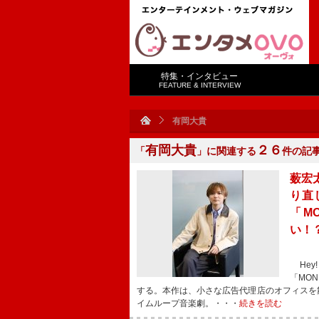
特集・インタビュー
FEATURE & INTERVIEW
有岡大貴
有岡大貴
２６
「
」に関連する
件の記
薮宏
り直
「M
い！
Hey!
「MO
する。本作は、小さな広告代理店のオフィスを
イムループ音楽劇。・・・
続きを読む