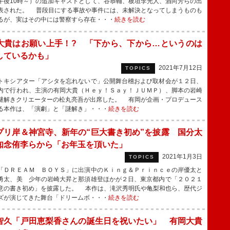
午後10時～）の追加キャストとして、谷恭輔、板垣李光人、酒向芳らの出
表された。 普段目にする事故や事件には、未解決となってしまうものも
るが、実はその中には警察すら存在・・・
続きを読む
大貴はお願い上手！? 「下から、下から…というのは
しているかも」
2021年7月12日
TOPICS
キシアター「アシタを忘れないで」公開舞台稽および取材会が１２日、
内で行われ、主演の有岡大貴（Ｈｅｙ！Ｓａｙ！ＪＵＭＰ）、脚本の岩崎
謎解きクリエーターの松丸亮吾が出席した。 有岡が企画・プロデュース
る本作は、「演劇」と「謎解き」・・・
続きを読む
プリ岸＆神宮寺、新年の“巨大書き初め”を披露 国分太
知念侑李らから「お年玉を頂いた」
2021年1月3日
TOPICS
ＤＲＥＡＭ ＢＯＹＳ」に出演中のＫｉｎｇ＆Ｐｒｉｎｃｅの岸優太と
勇太、美 少年の岩崎大昇と那須雄登ほかが２日、東京都内で「２０２１
意の書き初め」を披露した。 本作は、滝沢秀明氏や亀梨和也ら、歴代ジ
ズが演じてきた舞台「ドリームボ・・・
続きを読む
智久「戸田恵梨香さんの誕生日を祝いたい」 有岡大貴