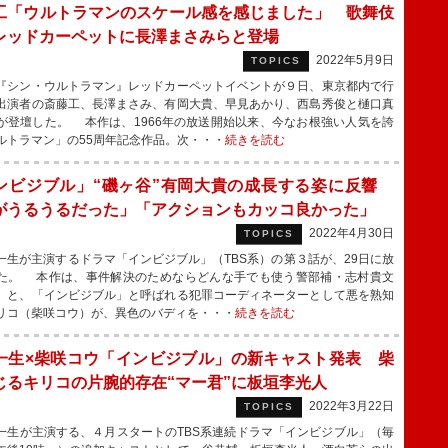
工「ウルトラマンのスケール感を感じました」 歌舞伎
レッドカーペットに長澤まさみらと登場
2022年5月9日
TOPICS
シン・ウルトラマン』レッドカーペットイベントが９日、東京都内で行
出演者の斎藤工、長澤まさみ、有岡大貴、早見あかり、西島秀俊と樋口真
が登壇した。 本作は、1966年の放送開始以来、今なお根強い人気を誇
ルトラマン」の55周年記念作品。次・・・
続きを読む
ンビジブル」“磯ヶ谷”有岡大貴の成長する姿に反響
がうるうるだった」「アクションもカッコ良かった」
2022年4月30日
TOPICS
生が主演するドラマ「インビジブル」（TBS系）の第３話が、29日に放
た。 本作は、事件解決のためならどんな手でも使う警部補・志村貴文
）と、「インビジブル」と呼ばれる犯罪コーディネーターとして悪を熟知
リコ（柴咲コウ）が、異色のバディを・・・
続きを読む
一生×柴咲コウ「インビジブル」の新キャスト発表 柴
じるキリコの片腕的存在“マー君”に板垣李光人
2022年3月22日
TOPICS
生が主演する、４月スタートのTBS系連続ドラマ「インビジブル」（毎