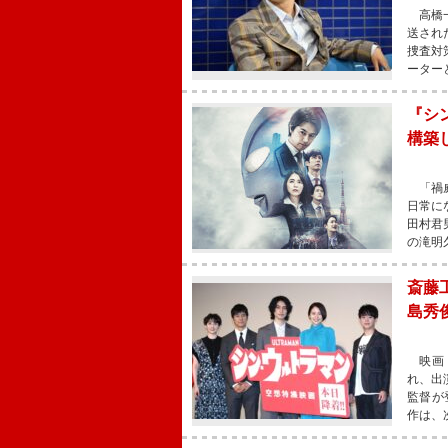
高橋一
送され
捜査対
ーター
『シ
構築
「禍威
日常に
田村君
の滝明
斎藤
島秀
映画『
れ、出
監督が
作は、