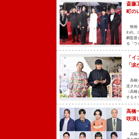
斎藤
町の
映画『
われ、
嗣監督
る「ウ
「イ
「涙
高橋一
送され
（高橋
するキ
高橋
咲演
高橋一