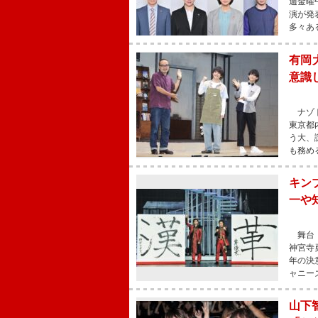
週金曜
演が発
多々あ
有岡
意識
ナゾト
東京都
う大、
も務め
キン
一や
舞台「
神宮寺
年の決
ャニー
山下