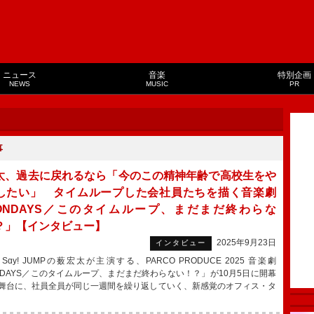
ニュース
音楽
特別企画
NEWS
MUSIC
PR
事
太、過去に戻れるなら「今のこの精神年齢で高校生をや
したい」 タイムループした会社員たちを描く音楽劇
ONDAYS／このタイムループ、まだまだ終わらな
？」【インタビュー】
2025年9月23日
インタビュー
 Sɑy! JUMPの薮宏太が主演する、PARCO PRODUCE 2025 音楽劇
NDAYS／このタイムループ、まだまだ終わらない！？」が10月5日に開幕
舞台に、社員全員が同じ一週間を繰り返していく、新感覚のオフィス・タ