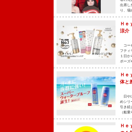
出席し
り、場
Ｈｅ
涼介
コーセ
フティ
１日か
ポーズ
Ｈｅ
体と
日やけ
めシリ
引き続
（船乗
Ｈｅ