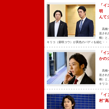
「イ
明 
んて
高橋一
送され
橋）と
キリコ（柴咲コウ）が異色のバディを組む・・
「イ
かの
高橋一
送され
橋）と
キリコ
「イ
村”