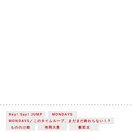
Hey! Say! JUMP
MONDAYS
MONDAYS／このタイムループ、まだまだ終わらない！？
もののけ姫
有岡大貴
薮宏太