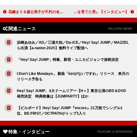
花總まり＆森公美子が不朽の名作映画のミュージカルに挑む 「映画とはまた違う新しい『バグダッド・カフェ』に出合える」【インタビュー】
ジェイコブ・フォーチュン・ロイド「映画を見終わった後で、ブライアンのことを愛してほしいと思います」『ブライアン・エプスタイン 世界最高のバンドを育てた男』【インタビュー】
関連ニュース
RELATED NEWS
浜崎あゆみ／XG／三浦大知／Da-iCE／Hey! Say! JUMP／MAZZEL
ら出演【a-nation 2025】無料ライブ配信へ
「Hey! Say! JUMP」特集、新宿・ユニカビジョンで放映決定
I Don't Like Mondays.、新曲「kiriがないですわ」リリース 来月の
リリース予告も
Hey! Say! JUMP、4大ドームツアー【H＋】東京公演のBD＆DVD
発売決定 特典映像は【JUMPARTY】ほか
【ビルボード】Hey! Say! JUMP『encore』21万枚でシングル1
位、BE:FIRST／OCTPATHがトップ3入り
特集・インタビュー
FEATURE & INTERVIEW