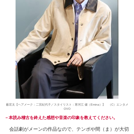
薮宏太【ヘアメーク：二宮紀代子／スタイリスト：寒河江 健（Emina）】 （C）エンタメ
OVO
－本読み稽古を終えた感想や音楽の印象を教えてください。
会話劇がメーンの作品なので、テンポや間（ま）が大切