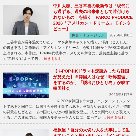
中川大志、三谷幸喜の最新作は「現代に
も通ずる、過去の出来事として片付けら
れないもの」を描く PARCO PRODUCE
2026「アメリカン・ドリーム」【インタ
ビュー】
2026年8月8日
舞台・ミュージカル
三谷幸喜が長年温めていたテーマを豪華キャストで描く、渾身（こんしん）
の書き下ろし新作舞台「アメリカン・ドリーム」が8月15日からPARCO劇場で
上演される。本作は、1940年代後半のアメリカを舞台に、反共産主義に基づ
く“赤狩り”によって告 …
続きを読む
【K-POPもKドラマも深読みしたら韓国
が見えた】＃韓国人はなぜ「呼称整理」
をするのか、「脱出おひとり島」が映す
韓国社会
2026年8月7日
K-POPや韓国ドラマは、エンターテインメン
トであると同時に、韓国社会を映す鏡でもある。何気ない言葉やしぐさ、習慣
の背景をたどると、その国ならではの価値観や歴史、人との関わり方が見えて
くる。この連載では、韓国カルチャーを入り口に、知ってい …
続きを読む
福原遥「自分の大切な人を大事にして生
きていこうと思いました」【インタビュ