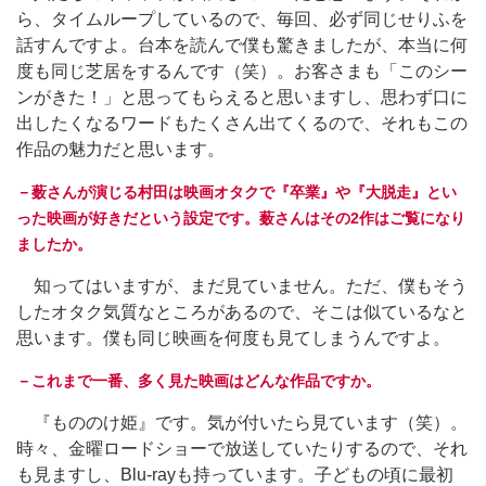
ら、タイムループしているので、毎回、必ず同じせりふを
話すんですよ。台本を読んで僕も驚きましたが、本当に何
度も同じ芝居をするんです（笑）。お客さまも「このシー
ンがきた！」と思ってもらえると思いますし、思わず口に
出したくなるワードもたくさん出てくるので、それもこの
作品の魅力だと思います。
－薮さんが演じる村田は映画オタクで『卒業』や『大脱走』とい
った映画が好きだという設定です。薮さんはその2作はご覧になり
ましたか。
知ってはいますが、まだ見ていません。ただ、僕もそう
したオタク気質なところがあるので、そこは似ているなと
思います。僕も同じ映画を何度も見てしまうんですよ。
－これまで一番、多く見た映画はどんな作品ですか。
『もののけ姫』です。気が付いたら見ています（笑）。
時々、金曜ロードショーで放送していたりするので、それ
も見ますし、Blu-rayも持っています。子どもの頃に最初