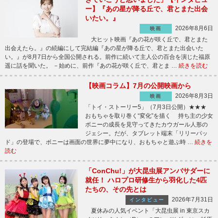
ー】『あの星が降る丘で、君とまた出会
いたい。』
2026年8月6日
映画
大ヒット映画『あの花が咲く丘で、君とまた
出会えたら。』の続編にして完結編『あの星が降る丘で、君とまた出会いた
い。』が8月7日から全国公開される。前作に続いて主人公の百合を演じた福原
遥に話を聞いた。 －始めに、前作『あの花が咲く丘で、君とま …
続きを読む
【映画コラム】7月の公開映画から
2026年8月3日
映画
「トイ・ストーリー5」（7月3日公開）★★★
おもちゃを取り巻く“変化”を描く 持ち主の少女
ボニーの成長を見守ってきたカウガール人形の
ジェシー。だが、タブレット端末「リリーパッ
ド」の登場で、ボニーは画面の世界に夢中になり、おもちゃと遊ぶ時 …
続きを
読む
「ConChu!」が大昆虫展アンバサダーに
就任！ ハロプロ研修生から羽化した4匹
たちの、その先とは
2026年7月31日
インタビュー
夏休みの人気イベント「大昆虫展 in 東京スカ