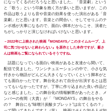
になってくるのだろうなと思いました。「音楽劇」という
と「歌う」という印象を抱く方が多いと思いますが、この
作品は歌うよりも音や音楽の効果を使った演出がある「音
楽劇」だと思います。音楽との間合い、そしてせりふのテ
ンポ感が大事になるので、面白い脚本だからこそ、演者た
ちがしっかりと演じなければいけないと思います。
－2022年に上映された映画『MONDAYS／このタイムループ、上
司に気づかせないと終わらない』を原作とした本作ですが、薮さ
んは映画もご覧になられているそうですね。
話題になっている面白い映画があると友達から聞いて、
配信で見ました。ワンシチュエーションの中で、小さな気
付きから物語がどんどん大きくなっていくという脚本がと
ても面白かったです。舞台化されて自分が出演するとは思
ってもいなかったですが、丁寧に作り込まれた良い作品だ
なと感じました。この舞台化の情報解禁があったとき、メ
ンバーの有岡（大貴）が「『MONDAYS』の舞台をやる
の？ 舞台にも“味噌汁炭酸タブレット”は出てくるの？」
って聞いてきたんですよ（笑）。映画はそんな知る人ぞ知