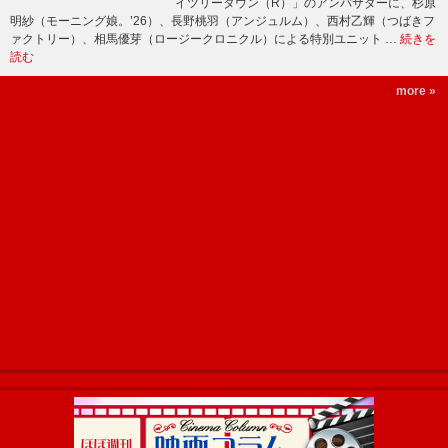
イツリータウン（R）」のアンバサダーに、杉原
明紗（モーニング娘。’26）、長野桃羽（アンジュルム）、西村乙輝（つばきフ
ァクトリー）、相馬優芽（ロージークロニクル）による特別ユニット …
続きを
読む
more »