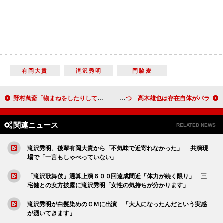
有岡大貴
滝沢秀明
門脇麦
野村萬斎「物まねをしたりして遊んでいます」 俳優陣が、壁にぶつかった時の秘策を語る
Ｈｅｙ！Ｓａｙ！ＪＵＭＰ、華やかなバラの世界に降り立つ 髙木雄也は存在自体がバラ？
関連ニュース
RELATED NEWS
滝沢秀明、後輩有岡大貴から「不気味で近寄れなかった」 共演現
場で「一言もしゃべっていない」
「滝沢歌舞伎」通算上演６００回達成間近「体力が続く限り」 三
宅健との女方披露に滝沢秀明「女性の気持ちが分かります」
滝沢秀明が白髪染めのＣＭに出演 「大人になったんだという実感
が湧いてきます」