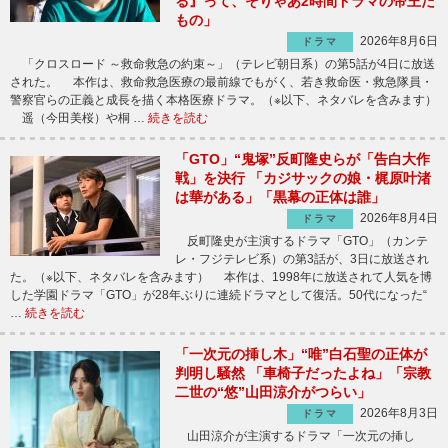
る』って、そりゃあ2時間ドラマの帝王だ
もの」
2026年8月6日
ドラマ
「クロスロード ～救命救急の約束～」（テレビ朝日系）の第5話が4日に放送
された。 本作は、救命救急医療の最前線でもがく、若き救命医・救急隊員・
警察官らの正義と成長を描く本格医療ドラマ。（※以下、ネタバレを含みます）
遥（今田美桜）や桐 …
続きを読む
「GTO」“鬼塚”反町隆史らが「告白大作
戦」を決行 「カジサックの娘・梶原叶渚
は華がある」「黒幕の正体は誰」
2026年8月4日
ドラマ
反町隆史が主演するドラマ「GTO」（カンテ
レ・フジテレビ系）の第3話が、3日に放送され
た。（※以下、ネタバレを含みます） 本作は、1998年に放送されて人気を博
した学園ドラマ「GTO」が28年ぶりに連続ドラマとして復活。50代になった“
…
続きを読む
「一次元の挿し木」“唯”白石聖の正体が
判明し騒然 「車椅子だったよね」「宗教
二世の“悠”山田涼介がつらい」
2026年8月3日
ドラマ
山田涼介が主演するドラマ「一次元の挿し