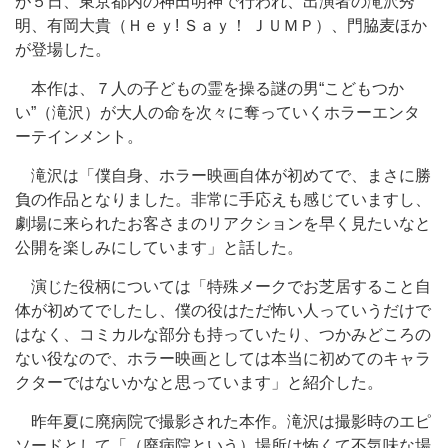
が５日、東京都内の神田明神で行われ、出演者の滝沢秀
明、有岡大貴（Ｈｅｙ! Ｓａｙ！ ＪＵＭＰ）、門脇麦ほか
が登場した。
本作は、７人の子どもの霊を操る謎の男“こどもつか
い”（滝沢）が大人の命を次々に奪っていくホラーエンタ
ーテインメント。
滝沢は「僕自身、ホラー映画自体が初めてで、まさに勝
負の作品となりました。非常に手応えも感じていますし、
劇場に来られたお客さまのリアクションを早く見たいなと
公開を楽しみにしています」と話した。
演じた役柄については「特殊メークでお芝居すること自
体が初めてでしたし、僕の役はただ怖い人っていうだけで
はなく、コミカルな部分も持っていたり、つかみどころの
ない役なので、ホラー映画としては本当に初めてのキャラ
クターではないかなと思っています」と紹介した。
昨年夏に廃病院で撮影された本作。滝沢は撮影時のエピ
ソードとして「（廃病院という）場所は怖くて不気味な場