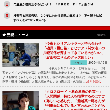
門脇麦が窪田正孝をビンタ！ 「ＦＲＥＥ ＦｉＴ」新ＣＭ
櫻井翔＆滝沢秀明、２０年にわたる確執の真相は？ 不仲説を払拭
すべく初の“サシ飲み”も
芸能ニュース
NEWS
「今夜もシリアルキラーと待ち合わせ」
「磯貝（横山裕）とヒナタ（関水渚）の
共犯関係が深まってきているのがいい」
「縦山裕二さんのグッズ欲しい」
2026年8月6日
ドラマ
「今夜もシリアルキラーと待ち合わせ」（関
西テレビ／フジテレビ系）の第6話が5日に放送された。 本作は、警察の正義
よりも復讐（ふくしゅう）を優先し、秘密の共犯関係を結んだ一匹おおかみの
刑事・磯貝（横山裕）と第六感女子ヒナタ（関水渚）の物語 …
続きを読む
「クロスロード ～救命救急の約束～」
「人間関係、特に人を指導するのはすご
く難しいと感じた」「船越英一郎さんが
『刑事面に似ていると言われたことがあ