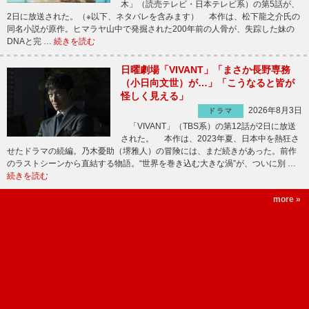
木」（読売テレビ・日本テレビ系）の第5話が、
2日に放送された。（※以下、ネタバレを含みます） 本作は、松下龍之介氏の
同名小説が原作。ヒマラヤ山中で発掘された200年前の人骨が、失踪した妹の
DNAと完 …
続きを読む
日曜劇場「VIVANT」「まさか長野専務
（小日向文世）が…」「こうなると皆が
怪しく見える」
2026年8月3日
ドラマ
「VIVANT」（TBS系）の第12話が2日に放送
された。 本作は、2023年夏、日本中を熱狂さ
せたドラマの続編。乃木憂助（堺雅人）の冒険には、まだ続きがあった。前作
のラストシーンから直結する物語。“世界を巻き込む大きな渦”が、ついに別 …
続きを読む
more »