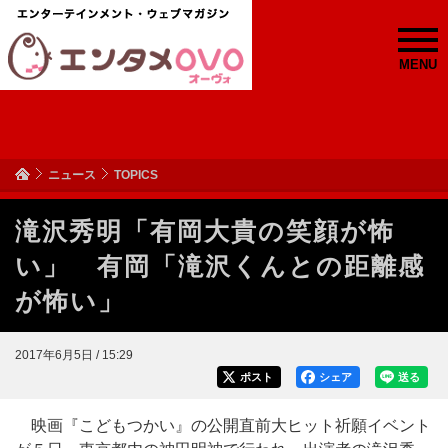
MENU
ニュース
TOPICS
滝沢秀明「有岡大貴の笑顔が怖
い」 有岡「滝沢くんとの距離感
が怖い」
2017年6月5日 / 15:29
ポスト
シェア
送る
映画『こどもつかい』の公開直前大ヒット祈願イベント