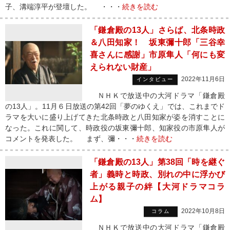
子、溝端淳平が登壇した。 ・・・
続きを読む
「鎌倉殿の13人」さらば、北条時政
＆八田知家！ 坂東彌十郎「三谷幸
喜さんに感謝」市原隼人「何にも変
えられない財産」
2022年11月6日
インタビュー
ＮＨＫで放送中の大河ドラマ「鎌倉殿
の13人」。11月６日放送の第42回「夢のゆくえ」では、これまでド
ラマを大いに盛り上げてきた北条時政と八田知家が姿を消すことに
なった。これに関して、時政役の坂東彌十郎、知家役の市原隼人が
コメントを発表した。 まず、彌・・・
続きを読む
「鎌倉殿の13人」第38回「時を継ぐ
者」義時と時政、別れの中に浮かび
上がる親子の絆【大河ドラマコラ
ム】
2022年10月8日
コラム
ＮＨＫで放送中の大河ドラマ「鎌倉殿