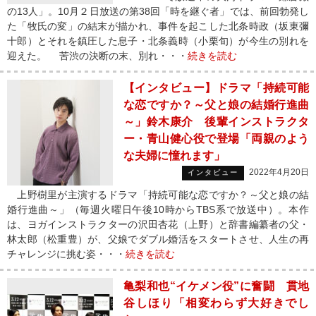
の13人」。10月２日放送の第38回「時を継ぐ者」では、前回勃発し
た「牧氏の変」の結末が描かれ、事件を起こした北条時政（坂東彌
十郎）とそれを鎮圧した息子・北条義時（小栗旬）が今生の別れを
迎えた。 苦渋の決断の末、別れ・・・
続きを読む
【インタビュー】ドラマ「持続可能
な恋ですか？～父と娘の結婚行進曲
～」鈴木康介 後輩インストラクタ
ー・青山健心役で登場「両親のよう
な夫婦に憧れます」
2022年4月20日
インタビュー
上野樹里が主演するドラマ「持続可能な恋ですか？～父と娘の結
婚行進曲～」（毎週火曜日午後10時からTBS系で放送中）。本作
は、ヨガインストラクターの沢田杏花（上野）と辞書編纂者の父・
林太郎（松重豊）が、父娘でダブル婚活をスタートさせ、人生の再
チャレンジに挑む姿・・・
続きを読む
亀梨和也“イケメン役”に奮闘 貫地
谷しほり「相変わらず大好きでし