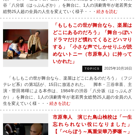
谷「八分坂（はっぷんざか）」を舞台に、1人の演劇青年が老若男女
総勢25人超の全員の人生を変えていく様子・・・
続きを読む
「もしもこの世が舞台なら、楽屋は
どこにあるのだろう」「舞台っぽい
ドラマだけど慣れてくるとどハマり
する」「小さな声でしかせりふが読
めないトニー（市原隼人）に持って
いかれた」
2025年10月16日
TOPICS
「もしもこの世が舞台なら、楽屋はどこにあるのだろう」（フジ
テレビ系）の第3話が、15日に放送された。 脚本・三谷幸喜、主
演・菅田将暉による本作は、1984年の渋谷「八分坂（はっぷんざ
か）」を舞台に、1人の演劇青年が老若男女総勢25人超の全員の人
生を変えていく様・・・
続きを読む
市原隼人 演じた鳥山検校は「一生
忘れられない役になりました」
【「べらぼう～蔦重栄華乃夢噺～」