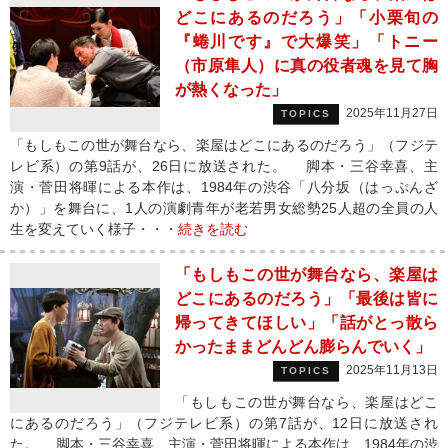
どこにあるのだろう」「小栗旬の
『蜷川です』で大爆笑」「トニー
（市原隼人）に真の役者魂を見て胸
が熱くなった」
2025年11月27日
TOPICS
「もしもこの世が舞台なら、楽屋はどこにあるのだろう」（フジテ
レビ系）の第9話が、26日に放送された。 脚本・三谷幸喜、主
演・菅田将暉による本作は、1984年の渋谷「八分坂（はっぷんざ
か）」を舞台に、1人の演劇青年が老若男女総勢25人超の全員の人
生を変えていく様子・・・
続きを読む
「もしもこの世が舞台なら、楽屋は
どこにあるのだろう」「最後は皆に
帰ってきてほしい」「話がとっ散ら
かったままどんどん膨らんでいく」
2025年11月13日
TOPICS
「もしもこの世が舞台なら、楽屋はどこ
にあるのだろう」（フジテレビ系）の第7話が、12日に放送され
た。 脚本・三谷幸喜、主演・菅田将暉による本作は、1984年の渋