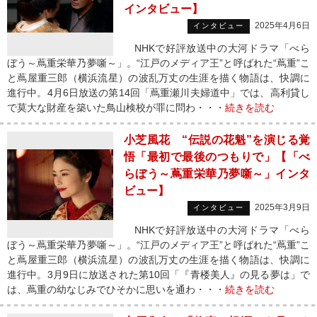
インタビュー】
2025年4月6日
インタビュー
NHKで好評放送中の大河ドラマ「べら
ぼう～蔦重栄華乃夢噺～」。“江戸のメディア王”と呼ばれた“蔦重”こ
と蔦屋重三郎（横浜流星）の波乱万丈の生涯を描く物語は、快調に
進行中。4月6日放送の第14回「蔦重瀬川夫婦道中」では、高利貸し
で莫大な財産を築いた鳥山検校が罪に問わ・・・
続きを読む
小芝風花 “伝説の花魁”を演じる覚
悟「最初で最後のつもりで」【「べ
らぼう～蔦重栄華乃夢噺～」インタ
ビュー】
2025年3月9日
インタビュー
NHKで好評放送中の大河ドラマ「べら
ぼう～蔦重栄華乃夢噺～」。“江戸のメディア王”と呼ばれた“蔦重”こ
と蔦屋重三郎（横浜流星）の波乱万丈の生涯を描く物語は、快調に
進行中。3月9日に放送された第10回「『青楼美人』の見る夢は」で
は、蔦重の幼なじみでひそかに思いを通わ・・・
続きを読む