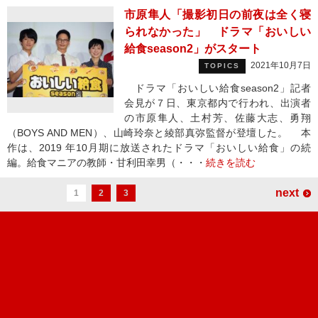
市原隼人「撮影初日の前夜は全く寝
られなかった」 ドラマ「おいしい
給食season2」がスタート
2021年10月7日
TOPICS
ドラマ「おいしい給食season2」記者
会見が７日、東京都内で行われ、出演者
の市原隼人、土村芳、佐藤大志、勇翔
（BOYS AND MEN）、山崎玲奈と綾部真弥監督が登壇した。 本
作は、2019 年10月期に放送されたドラマ「おいしい給食」の続
編。給食マニアの教師・甘利田幸男（・・・
続きを読む
next
1
2
3