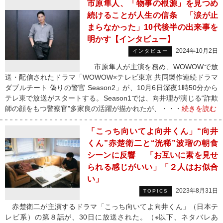
市原隼人、「物事の根源」を見つめ
続けることが人生の信条 「涙が止
まらなかった」10代後半の出来事を
明かす【インタビュー】
2024年10月2日
インタビュー
市原隼人が主演を務め、WOWOWで放
送・配信されたドラマ「WOWOW×テレビ東京 共同製作連続ドラマ
ダブルチート 偽りの警官 Season2」が、10月6日深夜1時50分から
テレ東で放送がスタートする。Season1では、向井理が演じる“詐欺
師の顔をもつ警察官”多家良の活躍が描かれたが、・・・
続きを読む
「こっち向いてよ向井くん」“向井
くん”赤楚衛二と“洸稀”波瑠の朝食
シーンに反響 「お互いに素を見せ
られる感じがいい」「２人はお似合
い」
2023年8月31日
TOPICS
赤楚衛二が主演するドラマ「こっち向いてよ向井くん」（日本テ
レビ系）の第８話が、30日に放送された。（※以下、ネタバレあ