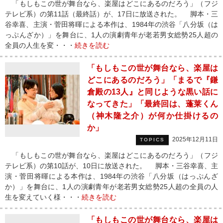
「もしもこの世が舞台なら、楽屋はどこにあるのだろう」（フジ
テレビ系）の第11話（最終話）が、17日に放送された。 脚本・三
谷幸喜、主演・菅田将暉による本作は、1984年の渋谷「八分坂（は
っぷんざか）」を舞台に、1人の演劇青年が老若男女総勢25人超の
全員の人生を変・・・
続きを読む
「もしもこの世が舞台なら、楽屋は
どこにあるのだろう」「まるで『鎌
倉殿の13人』と同じような黒い話に
なってきた」「最終回は、蓬莱くん
（神木隆之介）が何か仕掛けるの
か」
2025年12月11日
TOPICS
「もしもこの世が舞台なら、楽屋はどこにあるのだろう」（フジ
テレビ系）の第10話が、10日に放送された。 脚本・三谷幸喜、主
演・菅田将暉による本作は、1984年の渋谷「八分坂（はっぷんざ
か）」を舞台に、1人の演劇青年が老若男女総勢25人超の全員の人
生を変えていく様・・・
続きを読む
「もしもこの世が舞台なら、楽屋は