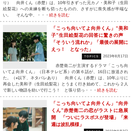
り） 向井くん（赤楚）は、10年引きずった元カノ・美和子（生田
絵梨花）への未練を断ち切ったものの、さすがに喪失感が半端な
い。 そんな中、・・・
続きを読む
「こっち向いてよ向井くん」“美和
子”生田絵梨花の回答に驚きの声
「そういう流れか」「最後の展開に
えっ！ となった」
2023年8月17日
TOPICS
赤楚衛二が主演するドラマ「こっち向
いてよ向井くん」（日本テレビ系）の第６話が、16日に放送され
た。（※以下、ネタバレあり） 向井くん（赤楚）は、10年ぶりに
再会した美和子（生田絵梨花）とうまく行き始めて、これから２人
で新しい物語を紡いで行こう！ と張り切っ・・・
続きを読む
「こっち向いてよ向井くん」“向井
くん”赤楚衛二の恋がラストに急展
開 「ついにラスボスが登場」「来
週は波乱模様」