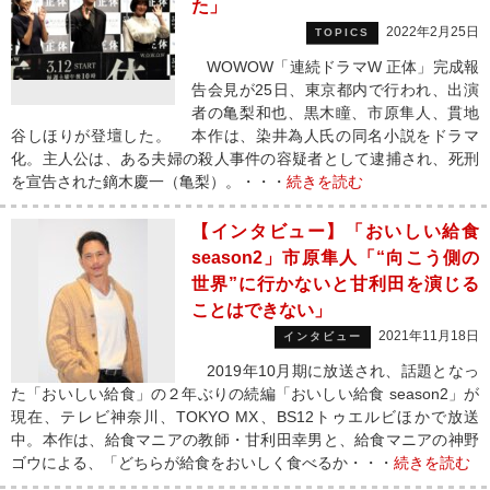
た」
2022年2月25日
TOPICS
WOWOW「連続ドラマW 正体」完成報
告会見が25日、東京都内で行われ、出演
者の亀梨和也、黒木瞳、市原隼人、貫地
谷しほりが登壇した。 本作は、染井為人氏の同名小説をドラマ
化。主人公は、ある夫婦の殺人事件の容疑者として逮捕され、死刑
を宣告された鏑木慶一（亀梨）。・・・
続きを読む
【インタビュー】「おいしい給食
season2」市原隼人「“向こう側の
世界”に行かないと甘利田を演じる
ことはできない」
2021年11月18日
インタビュー
2019年10月期に放送され、話題となっ
た「おいしい給食」の２年ぶりの続編「おいしい給食 season2」が
現在、テレビ神奈川、TOKYO MX、BS12トゥエルビほかで放送
中。本作は、給食マニアの教師・甘利田幸男と、給食マニアの神野
ゴウによる、「どちらが給食をおいしく食べるか・・・
続きを読む