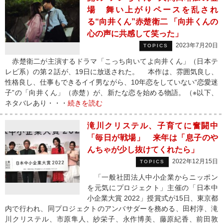
場 舞い上がりペースを乱され
る“向井くん”赤楚衛二 「向井くんの
心の声に共感して笑った」
2023年7月20日
TOPICS
赤楚衛二が主演するドラマ「こっち向いてよ向井くん」（日本テ
レビ系）の第２話が、19日に放送された。 本作は、雰囲気良し、
性格良し、仕事もできるイイ男ながら、10年恋をしていない“恋愛迷
子”の「向井くん」（赤楚）が、新たな恋を始める物語。（※以下、
ネタバレあり・・・
続きを読む
滝川クリステル、子育てに奮闘中
「毎日が戦場」 来年は「息子のや
んちゃが少し抜けてくれたら」
2022年12月15日
TOPICS
「一般社団法人中小企業からニッポン
を元気にプロジェクト」主催の「日本中
小企業大賞 2022」授賞式が15日、東京都
内で行われ、同プロジェクトのアンバサダーを務める、田村淳、滝
川クリステル、市原隼人、紗栄子、永作博美、藤原紀香、前田敦