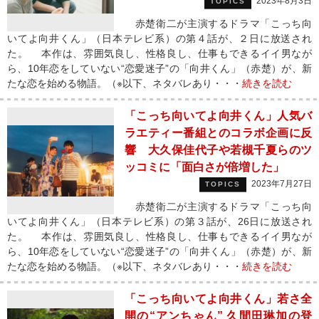
2023年8月3日
TOPICS
赤楚衛二が主演するドラマ「こっち向
いてよ向井くん」（日本テレビ系）の第４話が、２日に放送され
た。 本作は、雰囲気良し、性格良し、仕事もできるイイ男なが
ら、10年恋をしていない“恋愛迷子”の「向井くん」（赤楚）が、新
たな恋を始める物語。（※以下、ネタバレあり・・・
続きを読む
「こっち向いてよ向井くん」人気バ
ラエティー番組とのコラボ企画に反
響 大久保佳代子や若槻千夏らのツ
ッコミに「面白さが倍増した」
2023年7月27日
TOPICS
赤楚衛二が主演するドラマ「こっち向
いてよ向井くん」（日本テレビ系）の第３話が、26日に放送され
た。 本作は、雰囲気良し、性格良し、仕事もできるイイ男なが
ら、10年恋をしていない“恋愛迷子”の「向井くん」（赤楚）が、新
たな恋を始める物語。（※以下、ネタバレあり・・・
続きを読む
「こっち向いてよ向井くん」若さ全
開の“アンちゃん” 久間田琳加の登