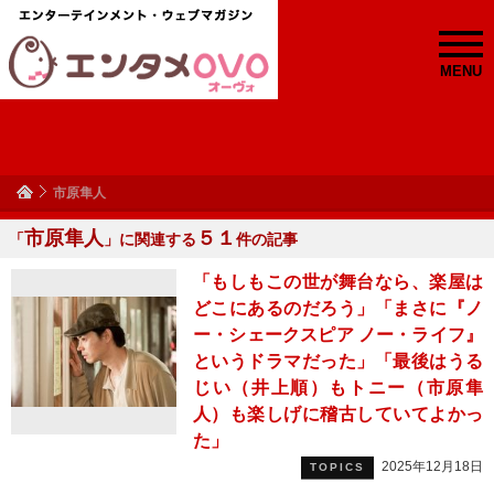
MENU
市原隼人
市原隼人
５１
「
」に関連する
件の記事
「もしもこの世が舞台なら、楽屋は
どこにあるのだろう」「まさに『ノ
ー・シェークスピア ノー・ライフ』
というドラマだった」「最後はうる
じい（井上順）もトニー（市原隼
人）も楽しげに稽古していてよかっ
た」
2025年12月18日
TOPICS