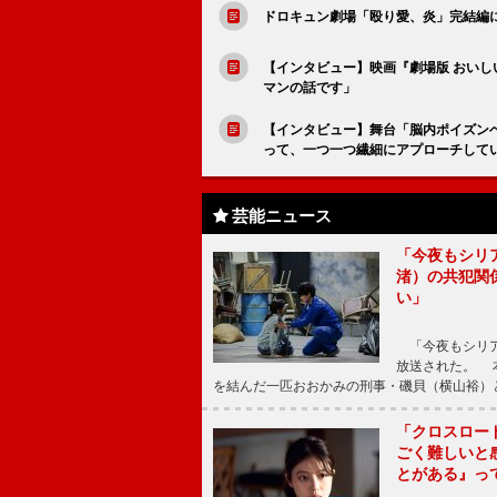
ドロキュン劇場「殴り愛、炎」完結編
【インタビュー】映画『劇場版 おいしい給
マンの話です」
【インタビュー】舞台「脳内ポイズン
って、一つ一つ繊細にアプローチして
芸能ニュース
「今夜もシリ
渚）の共犯関
い」
「今夜もシリア
放送された。 
を結んだ一匹おおかみの刑事・磯貝（横山裕）
「クロスロー
ごく難しいと
とがある』っ