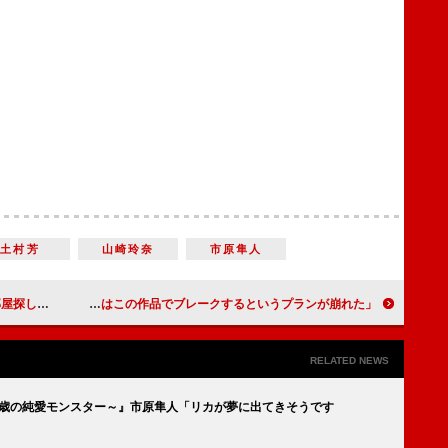
土村芳
山崎玲奈
市原隼人
うタイプ」
岡田准一、松下洸平が「早く売れちゃった」 「彼はこの作品でブレークするというプランが崩れた」
RELATED NEWS
8歳の純愛モンスター～』市原隼人「リカが夢に出てきそうです