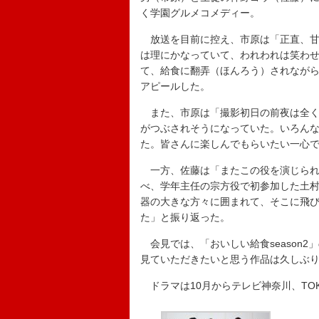
く学園グルメコメディー。
放送を目前に控え、市原は「正直、甘
は理にかなっていて、われわれは笑わ
て、給食に翻弄（ほんろう）されなが
アピールした。
また、市原は「撮影初日の前夜は全く
がつぶされそうになっていた。いろん
た。皆さんに楽しんでもらいたい一心
一方、佐藤は「またこの役を演じられ
べ、学年主任の宗方役で初参加した土
器の大きな方々に囲まれて、そこに飛
た」と振り返った。
会見では、「おいしい給食season2
見ていただきたいと思う作品は久しぶ
ドラマは10月からテレビ神奈川、TOKY