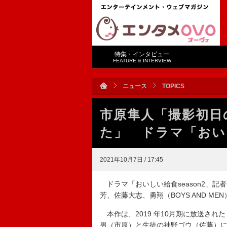
特集・インタビュー
FEATURE & INTERVIEW
ニュース
TOPICS
市原隼人「撮影初日
た」 ドラマ「おいし
2021年10月7日 / 17:45
ドラマ「おいしい給食season2」
芳、佐藤大志、勇翔（BOYS AND M
本作は、2019 年10月期に放送さ
男（市原）と生徒の神野ゴウ（佐藤）