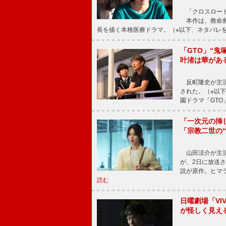
「クロスロード
本作は、救命救
長を描く本格医療ドラマ。（※以下、ネタバレ
「GTO」“
叶渚は華があ
反町隆史が主演
された。（※以
園ドラマ「GTO
「一次元の挿
「宗教二世の
山田涼介が主演
が、2日に放送
説が原作。ヒマラ
読む
日曜劇場「V
が怪しく見え