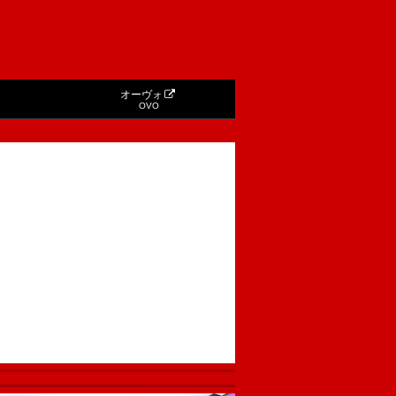
オーヴォ
OVO