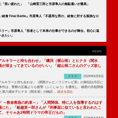
に「笑い疲れた」 「山崎育三郎と市原隼人の無駄遣いが最高」
食 Final Battle』市原隼人「不器用な男の、給食に対する孤独なロ
ベリー」市原隼人「役者として本来の仕事ができるのが舞台。初心に返
いきたい」
NEWS
アルキラーと待ち合わせ」「磯貝（横山裕）とヒナタ（関水
係が深まってきているのがいい」「縦山裕二さんのグッズ欲し
2026年8月6日
ドラマ
ルキラーと待ち合わせ」（関西テレビ／フジテレビ系）の第6話が5日に
本作は、警察の正義よりも復讐（ふくしゅう）を優先し、秘密の共犯関係
と第六感女子ヒナタ（関水渚）の物語 …
続きを読む
ド ～救命救急の約束～」「人間関係、特に人を指導するのはす
感じた」「船越英一郎さんが『刑事面に似ていると言われたこ
て、そりゃあ2時間ドラマの帝王だもの」