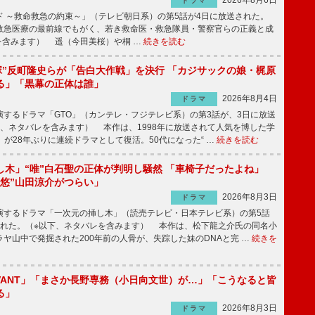
2026年8月6日
ドラマ
 ～救命救急の約束～」（テレビ朝日系）の第5話が4日に放送された。
急医療の最前線でもがく、若き救命医・救急隊員・警察官らの正義と成
を含みます） 遥（今田美桜）や桐 …
続きを読む
鬼塚”反町隆史らが「告白大作戦」を決行 「カジサックの娘・梶原
る」「黒幕の正体は誰」
2026年8月4日
ドラマ
するドラマ「GTO」（カンテレ・フジテレビ系）の第3話が、3日に放送
下、ネタバレを含みます） 本作は、1998年に放送されて人気を博した学
」が28年ぶりに連続ドラマとして復活。50代になった“ …
続きを読む
し木」“唯”白石聖の正体が判明し騒然 「車椅子だったよね」
“悠”山田涼介がつらい」
2026年8月3日
ドラマ
するドラマ「一次元の挿し木」（読売テレビ・日本テレビ系）の第5話
された。（※以下、ネタバレを含みます） 本作は、松下龍之介氏の同名小
ヤ山中で発掘された200年前の人骨が、失踪した妹のDNAと完 …
続きを
IVANT」「まさか長野専務（小日向文世）が…」「こうなると皆
る」
2026年8月3日
ドラマ