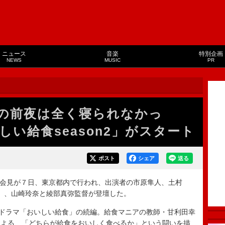
ニュース
音楽
特別企画
NEWS
MUSIC
PR
の前夜は全く寝られなかっ
い給食season2」がスタート
ポスト
シェア
送る
記者会見が７日、東京都内で行われ、出演者の市原隼人、土村
EN）、山崎玲奈と綾部真弥監督が登壇した。
れたドラマ「おいしい給食」の続編。給食マニアの教師・甘利田幸
による、「どちらが給食をおいしく食べるか」という闘いを描