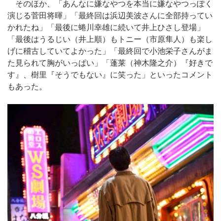
そのほか、「あんなに嫌なやつを本当に嫌なやつっぽく
演じる菅田将暉」「最終回は浜辺美波さんに全部持ってい
かれたね」「最後に蜷川幸雄に続いて井上ひさし登場」
「最後はうるじい（井上順）もトニー（市原隼人）も楽し
げに稽古していてよかった」「最終回で小池栄子さんがま
た見られて胸がいっぱい」「蓬莱（神木隆之介）『好きで
す』、樹里『そうでもない』に笑った」といったコメント
もあった。