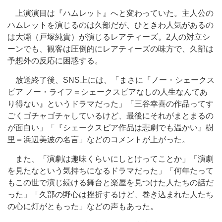
上演演目は『ハムレット』へと変わっていた。主人公の
ハムレットを演じるのは久部だが、ひときわ人気があるの
は大瀬（戸塚純貴）が演じるレアティーズ。2人の対立シ
ーンでも、観客は圧倒的にレアティーズの味方で、久部は
予想外の反応に困惑する。
放送終了後、SNS上には、「まさに『ノー・シェークス
ピア ノー・ライフ＝シェークスピアなしの人生なんてあ
り得ない』というドラマだった」「三谷幸喜の作品ってす
ごくゴチャゴチャしているけど、最後にそれがまとまるの
が面白い」「『シェークスピア作品は悲劇でも温かい』樹
里＝浜辺美波の名言」などのコメントが上がった。
また、「演劇は趣味くらいにしとけってことか」「演劇
を見たなという気持ちになるドラマだった」「何年たって
もこの世で演じ続ける舞台と楽屋を見つけた人たちの話だ
った」「久部の野心は挫折するけど、巻き込まれた人たち
の心に灯がともった」などの声もあった。