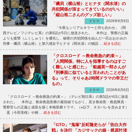
「磯貝（横山裕）とヒナタ（関水渚）の
共犯関係が深まってきているのがいい」
「縦山裕二さんのグッズ欲しい」
2026年8月6日
ドラマ
「今夜もシリアルキラーと待ち合わせ」（関
西テレビ／フジテレビ系）の第6話が5日に放送された。 本作は、警察の正義
よりも復讐（ふくしゅう）を優先し、秘密の共犯関係を結んだ一匹おおかみの
刑事・磯貝（横山裕）と第六感女子ヒナタ（関水渚）の物語 …
続きを読む
「クロスロード ～救命救急の約束～」
「人間関係、特に人を指導するのはすご
く難しいと感じた」「船越英一郎さんが
『刑事面に似ていると言われたことがあ
る』って、そりゃあ2時間ドラマの帝王だ
もの」
2026年8月6日
ドラマ
「クロスロード ～救命救急の約束～」（テレビ朝日系）の第5話が4日に放送
された。 本作は、救命救急医療の最前線でもがく、若き救命医・救急隊員・
警察官らの正義と成長を描く本格医療ドラマ。（※以下、ネタバレを含みます）
遥（今田美桜）や桐 …
続きを読む
「GTO」“鬼塚”反町隆史らが「告白大作
戦」を決行 「カジサックの娘・梶原叶渚