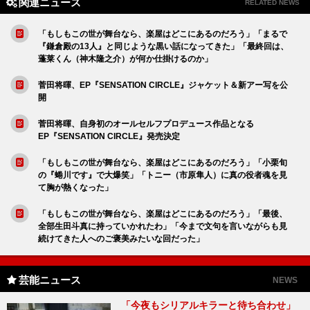
関連ニュース
RELATED NEWS
「もしもこの世が舞台なら、楽屋はどこにあるのだろう」「まるで
『鎌倉殿の13人』と同じような黒い話になってきた」「最終回は、
蓬莱くん（神木隆之介）が何か仕掛けるのか」
菅田将暉、EP『SENSATION CIRCLE』ジャケット＆新アー写を公
開
菅田将暉、自身初のオールセルフプロデュース作品となる
EP『SENSATION CIRCLE』発売決定
「もしもこの世が舞台なら、楽屋はどこにあるのだろう」「小栗旬
の『蜷川です』で大爆笑」「トニー（市原隼人）に真の役者魂を見
て胸が熱くなった」
「もしもこの世が舞台なら、楽屋はどこにあるのだろう」「最後、
全部生田斗真に持っていかれたわ」「今まで文句を言いながらも見
続けてきた人へのご褒美みたいな回だった」
芸能ニュース
NEWS
「今夜もシリアルキラーと待ち合わせ」