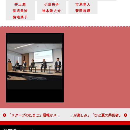
井上順
小池栄子
市原隼人
浜辺美波
神木隆之介
菅田将暉
菊地凛子
「スクープのたまご」通報かスクープか…週刊誌記者が直面 「『週刊千石』はいいチーム」「人脈と信頼が大切」
「ひと夏の共犯者」最終回 巧巳と眞希の恋が「はかなくて切ない」 「橋本将生くんの成長が見られた」「特別編が楽しみ」