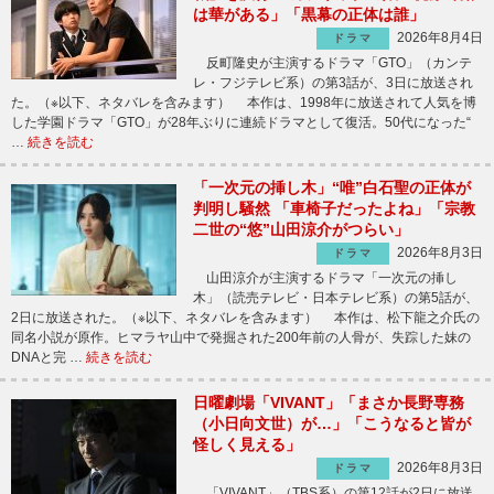
は華がある」「黒幕の正体は誰」
2026年8月4日
ドラマ
反町隆史が主演するドラマ「GTO」（カンテ
レ・フジテレビ系）の第3話が、3日に放送され
た。（※以下、ネタバレを含みます） 本作は、1998年に放送されて人気を博
した学園ドラマ「GTO」が28年ぶりに連続ドラマとして復活。50代になった“
…
続きを読む
「一次元の挿し木」“唯”白石聖の正体が
判明し騒然 「車椅子だったよね」「宗教
二世の“悠”山田涼介がつらい」
2026年8月3日
ドラマ
山田涼介が主演するドラマ「一次元の挿し
木」（読売テレビ・日本テレビ系）の第5話が、
2日に放送された。（※以下、ネタバレを含みます） 本作は、松下龍之介氏の
同名小説が原作。ヒマラヤ山中で発掘された200年前の人骨が、失踪した妹の
DNAと完 …
続きを読む
日曜劇場「VIVANT」「まさか長野専務
（小日向文世）が…」「こうなると皆が
怪しく見える」
2026年8月3日
ドラマ
「VIVANT」（TBS系）の第12話が2日に放送