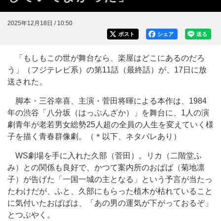
2025年12月18日 / 10:50
ポスト
シェア
送る
「もしもこの世が舞台なら、楽屋はどこにあるのだろ
う」（フジテレビ系）の第11話（最終話）が、17日に放
送された。
脚本・三谷幸喜、主演・菅田将暉による本作は、1984
年の渋谷「八分坂（はっぷんざか）」を舞台に、1人の演
劇青年が老若男女総勢25人超の全員の人生を変えていく様
子を描く青春群像劇。（＊以下、ネタバレあり）
WS劇場を手に入れた久部（菅田）。リカ（二階堂ふ
み）との関係も良好で、かつて案内所のおばば（菊地凛
子）が告げた「一国一城の主となる」という予言が当たっ
たわけだが、ふと、久部にもらった植木が枯れていること
に気付いたおばばは、「あの男の運気が下がっておるぞ」
とつぶやく。