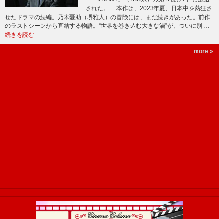
された。 本作は、2023年夏、日本中を熱狂さ
せたドラマの続編。乃木憂助（堺雅人）の冒険には、まだ続きがあった。前作
のラストシーンから直結する物語。“世界を巻き込む大きな渦”が、ついに別 …
続きを読む
more »