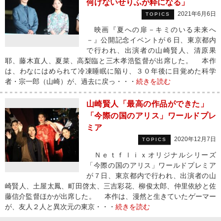
何げないせりふが粋になる」
2021年6月6日
TOPICS
映画『夏への扉－キミのいる未来へ
－』公開記念イベントが６日、東京都内
で行われ、出演者の山崎賢人、清原果
耶、藤木直人、夏菜、高梨臨と三木孝浩監督が出席した。 本作
は、わなにはめられて冷凍睡眠に陥り、３０年後に目覚めた科学
者・宗一郎（山崎）が、過去に戻っ・・・
続きを読む
山崎賢人「最高の作品ができた」
「今際の国のアリス」ワールドプレ
ミア
2020年12月7日
TOPICS
Ｎｅｔｆｌｉｘオリジナルシリーズ
「今際の国のアリス」ワールドプレミア
が７日、東京都内で行われ、出演者の山
崎賢人、土屋太鳳、町田啓太、三吉彩花、柳俊太郎、仲里依紗と佐
藤信介監督ほかが出席した。 本作は、漫然と生きていたゲーマー
が、友人２人と異次元の東京・・・
続きを読む