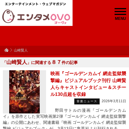
MENU
山崎賢人
山崎賢人
８７
「
」に関連する
件の記事
映画『ゴールデンカムイ 網走監獄襲
撃編』ビジュアルブック刊行 山﨑賢
人らキャストインタビュー＆スチー
ル130点超を収録
2026年3月11日
音楽ニュース
野田サトルの漫画『ゴールデンカム
イ』を原作とした実写映画第2弾『ゴールデンカムイ 網走監獄襲撃
編』の公開にあわせ、関連書籍『映画 ゴールデンカムイ 網走監獄襲
撃編 ビジュアルブック』が、3月13日に集英社より刊行される。