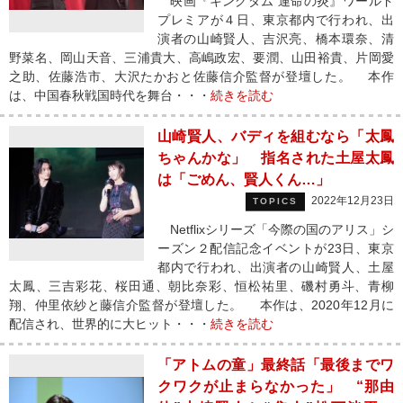
映画『キングダム 運命の炎』ワールド
プレミアが４日、東京都内で行われ、出
演者の山崎賢人、吉沢亮、橋本環奈、清
野菜名、岡山天音、三浦貴大、高嶋政宏、要潤、山田裕貴、片岡愛
之助、佐藤浩市、大沢たかおと佐藤信介監督が登壇した。 本作
は、中国春秋戦国時代を舞台・・・
続きを読む
山崎賢人、バディを組むなら「太鳳
ちゃんかな」 指名された土屋太鳳
は「ごめん、賢人くん…」
2022年12月23日
TOPICS
Netflixシリーズ「今際の国のアリス」シ
ーズン２配信記念イベントが23日、東京
都内で行われ、出演者の山崎賢人、土屋
太鳳、三吉彩花、桜田通、朝比奈彩、恒松祐里、磯村勇斗、青柳
翔、仲里依紗と藤信介監督が登壇した。 本作は、2020年12月に
配信され、世界的に大ヒット・・・
続きを読む
「アトムの童」最終話「最後までワ
クワクが止まらなかった」 “那由