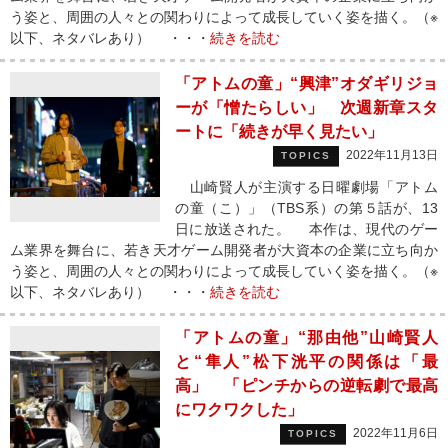
う姿と、周囲の人々との関わりによって成長していく姿を描く。（※
以下、ネタバレあり） ・・・
続きを読む
「アトムの童」“興津”オダギリジョ
ーが「憎たらしい」 次週新章スタ
ートに「続きが早く見たい」
2022年11月13日
TOPICS
山崎賢人が主演する日曜劇場「アトム
の童（こ）」（TBS系）の第５話が、13
日に放送された。 本作は、現代のゲー
ム業界を舞台に、若き天才ゲーム開発者が大資本の企業に立ち向か
う姿と、周囲の人々との関わりによって成長していく姿を描く。（※
以下、ネタバレあり） ・・・
続きを読む
「アトムの童」“那由他”山崎賢人
と“隼人”松下洸平の関係は「最
高」 「ピンチからの逆転劇で最高
にワクワクした」
2022年11月6日
TOPICS