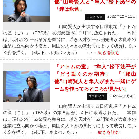
他”山崎賢人と“隼人”松下洸平の
「絆は永遠」
2022年12月11日
TOPICS
山崎賢人が主演する日曜劇場「アトム
の童（こ）」（TBS系）の最終話が、11日に放送された。 本作
は、現代のゲーム業界を舞台に、若き天才ゲーム開発者が大資本の
企業に立ち向かう姿と、周囲の人々との関わりによって成長してい
く姿を描く。（※以下、ネタバレあり） ・・・
続きを読む
「アトムの童」 “隼人”松下洸平が
「どう動くのか期待」 「“那由
他”山崎賢人と隼人がまた一緒にゲ
ームを作ってるところが見たい」
2022年12月4日
TOPICS
山崎賢人が主演する日曜劇場「アトム
の童（こ）」（TBS系）の第８話が、４日に放送された。 本作
は、現代のゲーム業界を舞台に、若き天才ゲーム開発者が大資本の
企業に立ち向かう姿と、周囲の人々との関わりによって成長してい
く姿を描く。（※以下、ネタバレあり） ・・・
続きを読む