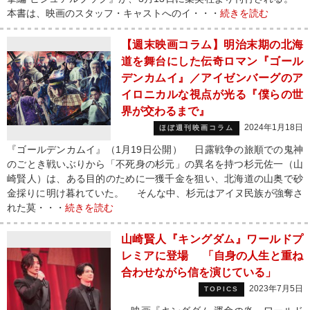
本書は、映画のスタッフ・キャストへのイ・・・
続きを読む
【週末映画コラム】明治末期の北海
道を舞台にした伝奇ロマン『ゴール
デンカムイ』／アイゼンバーグのア
イロニカルな視点が光る『僕らの世
界が交わるまで』
2024年1月18日
ほぼ週刊映画コラム
『ゴールデンカムイ』（1月19日公開） 日露戦争の旅順での鬼神
のごとき戦いぶりから「不死身の杉元」の異名を持つ杉元佐一（山
崎賢人）は、ある目的のために一獲千金を狙い、北海道の山奥で砂
金採りに明け暮れていた。 そんな中、杉元はアイヌ民族が強奪さ
れた莫・・・
続きを読む
山崎賢人『キングダム』ワールドプ
レミアに登場 「自身の人生と重ね
合わせながら信を演じている」
2023年7月5日
TOPICS