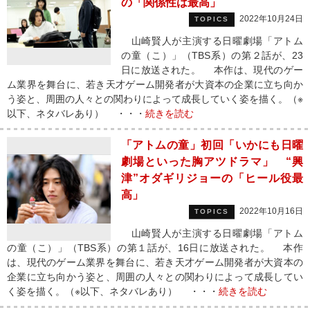
の「関係性は最高」
2022年10月24日
TOPICS
山崎賢人が主演する日曜劇場「アトム
の童（こ）」（TBS系）の第２話が、23
日に放送された。 本作は、現代のゲー
ム業界を舞台に、若き天才ゲーム開発者が大資本の企業に立ち向か
う姿と、周囲の人々との関わりによって成長していく姿を描く。（※
以下、ネタバレあり） ・・・
続きを読む
「アトムの童」初回「いかにも日曜
劇場といった胸アツドラマ」 “興
津”オダギリジョーの「ヒール役最
高」
2022年10月16日
TOPICS
山崎賢人が主演する日曜劇場「アトム
の童（こ）」（TBS系）の第１話が、16日に放送された。 本作
は、現代のゲーム業界を舞台に、若き天才ゲーム開発者が大資本の
企業に立ち向かう姿と、周囲の人々との関わりによって成長してい
く姿を描く。（※以下、ネタバレあり） ・・・
続きを読む