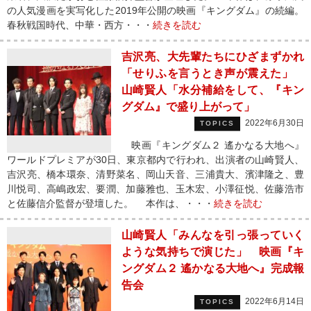
の人気漫画を実写化した2019年公開の映画『キングダム』の続編。
春秋戦国時代、中華・西方・・・
続きを読む
吉沢亮、大先輩たちにひざまずかれ
「せりふを言うとき声が震えた」
山崎賢人「水分補給をして、『キン
グダム』で盛り上がって」
2022年6月30日
TOPICS
映画『キングダム２ 遙かなる大地へ』
ワールドプレミアが30日、東京都内で行われ、出演者の山崎賢人、
吉沢亮、橋本環奈、清野菜名、岡山天音、三浦貴大、濱津隆之、豊
川悦司、高嶋政宏、要潤、加藤雅也、玉木宏、小澤征悦、佐藤浩市
と佐藤信介監督が登壇した。 本作は、・・・
続きを読む
山崎賢人「みんなを引っ張っていく
ような気持ちで演じた」 映画『キ
ングダム２ 遙かなる大地へ』完成報
告会
2022年6月14日
TOPICS