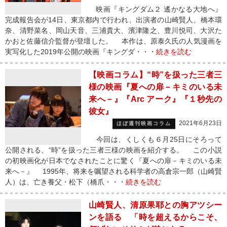
映画『キングダム２ 遙かなる大地へ』
完成報告会が14日、東京都内で行われ、出演者の山崎賢人、橋本環
奈、清野菜名、岡山天音、三浦貴大、濱津隆之、豊川悦司、大沢た
かおと佐藤信介監督が登壇した。 本作は、原泰久氏の人気漫画を
実写化した2019年公開の映画『キングダ・・・
続きを読む
【映画コラム】“時”を扱った三者三
様の映画『夏への扉－キミのいる未
来へ－』『Arc アーク』『１秒先の
彼女』
2021年6月23日
ほぼ週刊映画コラム
今回は、くしくも６月25日にそろって
公開される、“時”を扱った三者三様の映画を紹介する。 この小説
の初映画化が日本でなされたことに驚く『夏への扉－キミのいる未
来へ－』 1995年、将来を嘱望される科学者の高倉宗一郎（山崎賢
人）は、亡き養父・松下（橋爪・・・
続きを読む
山崎賢人、清原果耶との胸アツシー
ンを語る 「時を超えるからこそ、