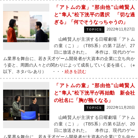
「アトムの童」“那由他”山崎賢人
と“隼人”松下洸平の選択 「切な過
ぎる」「何でそうなっちゃうの」
2022年11月27日
TOPICS
山崎賢人が主演する日曜劇場「アトム
の童（こ）」（TBS系）の第７話が、27
日に放送された。 本作は、現代のゲー
ム業界を舞台に、若き天才ゲーム開発者が大資本の企業に立ち向か
う姿と、周囲の人々との関わりによって成長していく姿を描く。（※
以下、ネタバレあり） ・・・
続きを読む
「アトムの童」“那由他”山崎賢人
と“隼人”松下洸平が再始動 新会社
の社名に「胸が熱くなる」
2022年11月20日
TOPICS
山崎賢人が主演する日曜劇場「アトム
の童（こ）」（TBS系）の第６話が、20
日に放送された。 本作は、現代のゲー
ム業界を舞台に、若き天才ゲーム開発者が大資本の企業に立ち向か