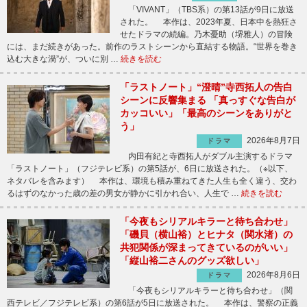
「VIVANT」（TBS系）の第13話が9日に放送
された。 本作は、2023年夏、日本中を熱狂さ
せたドラマの続編。乃木憂助（堺雅人）の冒険
には、まだ続きがあった。前作のラストシーンから直結する物語。“世界を巻き
込む大きな渦”が、ついに別 …
続きを読む
「ラストノート」“澄晴”寺西拓人の告白
シーンに反響集まる 「真っすぐな告白が
カッコいい」「最高のシーンをありがと
う」
2026年8月7日
ドラマ
内田有紀と寺西拓人がダブル主演するドラマ
「ラストノート」（フジテレビ系）の第5話が、6日に放送された。（※以下、
ネタバレを含みます） 本作は、環境も積み重ねてきた人生も全く違う、交わ
るはずのなかった歳の差の男女が静かに引かれ合い、人生で …
続きを読む
「今夜もシリアルキラーと待ち合わせ」
「磯貝（横山裕）とヒナタ（関水渚）の
共犯関係が深まってきているのがいい」
「縦山裕二さんのグッズ欲しい」
2026年8月6日
ドラマ
「今夜もシリアルキラーと待ち合わせ」（関
西テレビ／フジテレビ系）の第6話が5日に放送された。 本作は、警察の正義