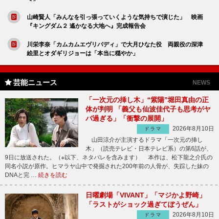
山崎賢人「みんなを引っ張っていくような気持ちで演じた」 映画
『キングダム２ 遙かなる大地へ』完成報告会
川栄李奈「カムカムエヴリバディ」で大月ひなた役 両親役の深津
絵里とオダギリジョーは「本当に穏やか」
芸能ニュース
NEWS
「一次元の挿し木」“紫陽”堀田真由の正
体が判明 「義父も仙波佳代子も思考がヤ
バ過ぎる」「衝撃の展開」
2026年8月10日
ドラマ
山田涼介が主演するドラマ「一次元の挿し
木」（読売テレビ・日本テレビ系）の第6話が、
9日に放送された。（※以下、ネタバレを含みます） 本作は、松下龍之介氏の
同名小説が原作。ヒマラヤ山中で発掘された200年前の人骨が、失踪した妹の
DNAと完 …
続きを読む
日曜劇場「VIVANT」「マジかよ野崎」
「ラストがショック過ぎてぼうぜん」
2026年8月10日
ドラマ