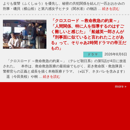
よりも復讐（ふくしゅう）を優先し、秘密の共犯関係を結んだ一匹おおかみの
刑事・磯貝（横山裕）と第六感女子ヒナタ（関水渚）の物語 …
続きを読む
「クロスロード ～救命救急の約束～」
「人間関係、特に人を指導するのはすご
く難しいと感じた」「船越英一郎さんが
『刑事面に似ていると言われたことがあ
る』って、そりゃあ2時間ドラマの帝王だ
もの」
2026年8月6日
ドラマ
「クロスロード ～救命救急の約束～」（テレビ朝日系）の第5話が4日に放送
された。 本作は、救命救急医療の最前線でもがく、若き救命医・救急隊員・
警察官らの正義と成長を描く本格医療ドラマ。（※以下、ネタバレを含みます）
遥（今田美桜）や桐 …
続きを読む
more »