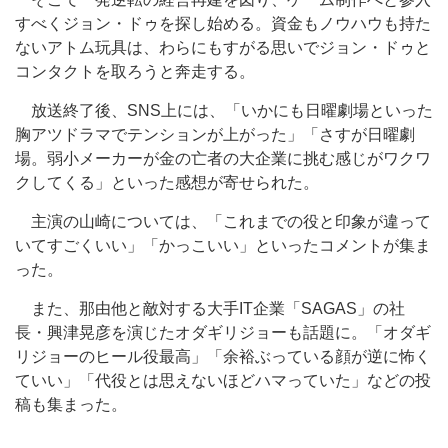
すべくジョン・ドゥを探し始める。資金もノウハウも持た
ないアトム玩具は、わらにもすがる思いでジョン・ドゥと
コンタクトを取ろうと奔走する。
放送終了後、SNS上には、「いかにも日曜劇場といった
胸アツドラマでテンションが上がった」「さすが日曜劇
場。弱小メーカーが金の亡者の大企業に挑む感じがワクワ
クしてくる」といった感想が寄せられた。
主演の山崎については、「これまでの役と印象が違って
いてすごくいい」「かっこいい」といったコメントが集ま
った。
また、那由他と敵対する大手IT企業「SAGAS」の社
長・興津晃彦を演じたオダギリジョーも話題に。「オダギ
リジョーのヒール役最高」「余裕ぶっている顔が逆に怖く
ていい」「代役とは思えないほどハマっていた」などの投
稿も集まった。