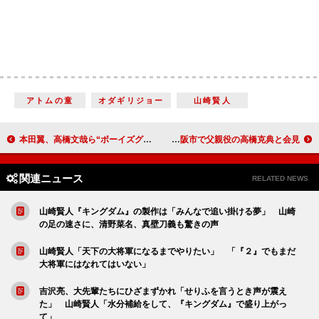
アトムの童
オダギリジョー
山崎賢人
本田翼、高橋文哉ら“ボーイズグループ”との撮影は「すごく楽しい」 推しポイントは「すごく元気よくパクパク食べてくれて、かわいい」
福原舞“朝ドラ”登場を目前に控え「温かく見守って」 物語の舞台となる東大阪市で父親役の高橋克典と会見
関連ニュース
RELATED NEWS
山崎賢人『キングダム』の製作は「みんなで追い掛ける夢」 山崎
の足の速さに、清野菜名、真壁刀義も驚きの声
山崎賢人「天下の大将軍になるまでやりたい」 「『２』でもまだ
大将軍にはなれてはいない」
吉沢亮、大先輩たちにひざまずかれ「せりふを言うとき声が震え
た」 山崎賢人「水分補給をして、『キングダム』で盛り上がっ
て」