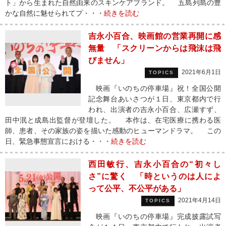
ト」から生まれた自然由来のスキンケアブランド。 五島列島の豊
かな自然に魅せられてプ・・・
続きを読む
吉永小百合、映画館の営業再開に感
無量 「スクリーンからは飛沫は飛
びません」
2021年6月1日
TOPICS
映画『いのちの停車場』祝！全国公開
記念舞台あいさつが１日、東京都内で行
われ、出演者の吉永小百合、広瀬すず、
田中泯と成島出監督が登壇した。 本作は、在宅医療に携わる医
師、患者、その家族の姿を描いた感動のヒューマンドラマ。 この
日、緊急事態宣言における・・・
続きを読む
西田敏行、吉永小百合の“初々し
さ”に驚く 「時というのは人によ
って公平、不公平がある」
2021年4月14日
TOPICS
映画『いのちの停車場』完成披露試写