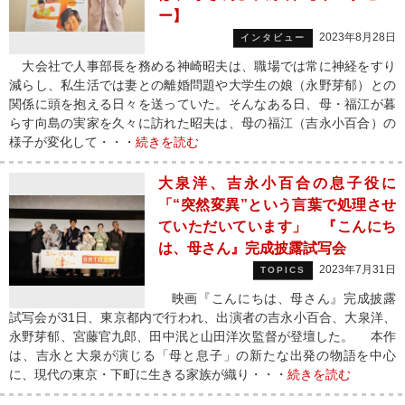
ー】
2023年8月28日
インタビュー
大会社で人事部長を務める神崎昭夫は、職場では常に神経をすり
減らし、私生活では妻との離婚問題や大学生の娘（永野芽郁）との
関係に頭を抱える日々を送っていた。そんなある日、母・福江が暮
らす向島の実家を久々に訪れた昭夫は、母の福江（吉永小百合）の
様子が変化して・・・
続きを読む
大泉洋、吉永小百合の息子役に
「“突然変異”という言葉で処理させ
ていただいています」 『こんにち
は、母さん』完成披露試写会
2023年7月31日
TOPICS
映画『こんにちは、母さん』完成披露
試写会が31日、東京都内で行われ、出演者の吉永小百合、大泉洋、
永野芽郁、宮藤官九郎、田中泯と山田洋次監督が登壇した。 本作
は、吉永と大泉が演じる「母と息子」の新たな出発の物語を中心
に、現代の東京・下町に生きる家族が織り・・・
続きを読む