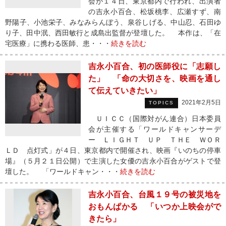
会が１４日、東京都内で行われ、出演者
の吉永小百合、松坂桃李、広瀬すず、南
野陽子、小池栄子、みなみらんぼう、泉谷しげる、中山忍、石田ゆ
り子、田中泯、西田敏行と成島出監督が登壇した。 本作は、「在
宅医療」に携わる医師、患・・・
続きを読む
吉永小百合、初の医師役に「志願し
た」 「命の大切さを、映画を通し
て伝えていきたい」
2021年2月5日
TOPICS
ＵＩＣＣ（国際対がん連合）日本委員
会が主催する「ワールドキャンサーデ
ー ＬＩＧＨＴ ＵＰ ＴＨＥ ＷＯＲ
ＬＤ 点灯式」が４日、東京都内で開催され、映画『いのちの停車
場』（５月２１日公開）で主演した女優の吉永小百合がゲストで登
壇した。 「ワールドキャン・・・
続きを読む
吉永小百合、台風１９号の被災地を
おもんぱかる 「いつか上映会がで
きたら」