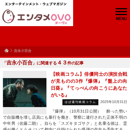
MENU
吉永小百合
吉永小百合
４３
「
」に関連する
件の記事
【映画コラム】俳優同士の演技合戦
が見ものの3作『爆弾』『盤上の向
日葵』『てっぺんの向こうにあなた
がいる』
2025年10月31日
ほぼ週刊映画コラム
『爆弾』（10月31日公開） 酔った勢い
で自販機を壊し店員にも暴行を働き、警察に連行された正体不明の
中年男（佐藤二朗）。自らを「スズキタゴサク」と名乗る彼は、霊
感が働くとうそぶいて都内に仕掛けられた爆弾の存在を予告する。