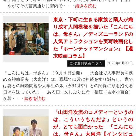
やがてその言葉通りに都内で・・・
続きを読む
東京・下町に生きる家族と隣人が織
り成す人間模様を描いた『こんにち
は、母さん』／ディズニーランドの
人気アトラクションを実写映画化し
た『ホーンテッドマンション』【週
末映画コラム】
2023年8月31日
ほぼ週刊映画コラム
『こんにちは、母さん』（９月１日公開） 大会社で人事部長を務
める神崎昭夫（大泉洋）は、職場では常に神経をすり減らし、家で
は妻との離婚問題や大学生の娘（永野芽郁）との関係に頭を抱える
日々を送っていた。 ある日、久しぶりに母・福江（吉永小百合）
が暮・・・
続きを読む
「山田洋次流のコメディーというの
は、こういうもんだよ」というの
が、とても面白かった 『こんにち
は、母さん』大泉洋【インタビュ