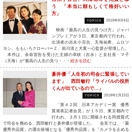
う 「本当に頼もしくて格好いい
方」
2019年9月4日
TOPICS
映画『最高の人生の見つけ方』ジャパ
ンプレミアが３日、東京都内で行われ、
出演者の吉永小百合、天海祐希、ムロツ
ヨシ、ももいろクローバーＺ、前川清と犬童一心監督が登壇した。
本作は、余命宣告を受けた主婦の幸枝（吉永）と女社長・マ子
（天海）が“最高の人生の見つ・・・
続きを読む
蒼井優「人生初の司会に緊張してい
ます」 西田敏行「ライバルの役所
くんが出ているので…」
2019年1月15日
TOPICS
「第４２回 日本アカデミー賞 優秀
賞発表記者会見」が１５日、東京都内で
行われ、３月１日に開催される同授賞式
で司会を務める、西田敏行と蒼井優が登場した。 会見では、「最
優秀作品賞」の選出候補となる「優秀作品賞」を『カメラを止める