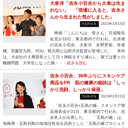
大泉洋「吉永小百合から大泉は生ま
れない」 「現場に入ると、吉永さ
んから生まれた気がしました」
2023年3月15日
TOPICS
映画『こんにちは、母さん』完成報告
会見が15日、東京都内で行われ、出演者
の吉永小百合、大泉洋、永野芽郁、寺尾
聰、宮藤官九郎、YOU、枝元萌と山田洋次監督が登壇した。 本作
は、大会社の人事部長として日々神経をすり減らし、家では妻との
離婚問題、大学生になった娘・・・
続きを読む
吉永小百合、36年ぶりにスキンケア
商品をPR 肌の健康の秘訣は「しっ
かり洗顔、しっかり保湿」
2023年2月21日
TOPICS
「吉永小百合×五島の椿」スキンケア商
品発表会が21日、東京都内で行われ、吉
永本人が出席した。 「五島の椿」は、
長崎県・五島列島の地域活性化を目的とした「五島の椿プロジェク