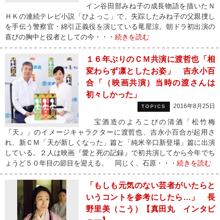
イン谷田部みね子の成長物語を描いたＮ
ＨＫの連続テレビ小説「ひよっこ」で、失踪したみね子の父親捜し
を手伝う警察官・綿引正義役を演じている竜星涼。朝ドラ初出演の
喜びの胸中と役者としての今・・・
続きを読む
１６年ぶりのＣＭ共演に渡哲也「相
変わらず凛としたお姿」 吉永小百
合「（映画共演）当時の渡さんは
初々しかった」
2016年8月25日
TOPICS
宝酒造のよろこびの清酒「松竹梅
『天』」のイメージキャラクターに渡哲也、吉永小百合が起用さ
れ、新ＣＭ「天が新しくなった」篇と「純米辛口新登場」篇に出演
している。２人は映画『愛と死の記録』で初共演してから今年でち
ょうど５０年目の節目を迎える。 同じく、石原・・・
続きを読む
「もしも元気のない芸者がいたらと
いうコントを参考にしたら…」 長
野里美（こう）【真田丸 インタビ