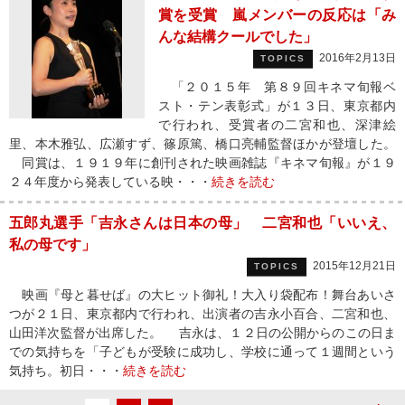
賞を受賞 嵐メンバーの反応は「み
んな結構クールでした」
2016年2月13日
TOPICS
「２０１５年 第８９回キネマ旬報ベ
スト・テン表彰式」が１３日、東京都内
で行われ、受賞者の二宮和也、深津絵
里、本木雅弘、広瀬すず、篠原篤、橋口亮輔監督ほかが登壇した。
同賞は、１９１９年に創刊された映画雑誌『キネマ旬報』が１９
２４年度から発表している映・・・
続きを読む
五郎丸選手「吉永さんは日本の母」 二宮和也「いいえ、
私の母です」
2015年12月21日
TOPICS
映画『母と暮せば』の大ヒット御礼！大入り袋配布！舞台あいさ
つが２１日、東京都内で行われ、出演者の吉永小百合、二宮和也、
山田洋次監督が出席した。 吉永は、１２日の公開からのこの日ま
での気持ちを「子どもが受験に成功し、学校に通って１週間という
気持ち。初日・・・
続きを読む