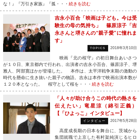
な！』『万引き家族』『孤・・・
続きを読む
吉永小百合「映画は子ども。今は受
験生の母の気持ち」 篠原涼子「吉
永さんと堺さんの“親子愛”に憧れま
す」
2018年3月10日
TOPICS
映画『北の桜守』の初日舞台あいさつ
が１０日、東京都内で行われ、出演者の吉永小百合、篠原涼子、堺
雅人、阿部寛ほかが登場した。 本作は、太平洋戦争末期の激動の
時代を懸命に生き抜いた親子の物語。吉永は本作で映画出演本数が
１２０本となった。 桜守として桜を・・・
続きを読む
「人々が助け合うこの時代の熱さを
伝えたい」竜星涼（綿引正義）
【「ひよっこ」インタビュー】
2017年5月28日
インタビュー
高度成長期の日本を舞台に、茨城から
集団就職で上京した有村架純演じるヒロ