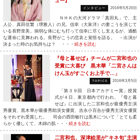
ュー】
2016年5月20日
インタビュー
ＮＨＫの大河ドラマ「真田丸」で、主
人公、真田信繁（堺雅人）の兄、信幸（大泉洋）の妻こうを演じて
いる長野里美。病弱な体にむち打って信幸に尽くし支えるが、過酷
な運命に見舞われる。長野がこうの悲哀と覚悟を語る。 －出演が
決まった時のお気持ちは？ ・・・
続きを読む
『母と暮せば』チームが二宮和也の
受賞に大喜び 黒木華「二宮さんは
けん玉がすごくお上手で…」
2016年3月5日
TOPICS
「第３９回 日本アカデミー賞」授賞
式が４日、東京都内で行われ、『母と暮
せば』に出演した二宮和也が最優秀主演
男優賞、黒木華が最優秀助演女優賞、吉永小百合が優秀主演女優賞
をそれぞれ受賞した。 司会の西田敏行は黒木について「とても柔
らかく優しくて、木綿の肌・・・
続きを読む
二宮和也、深津絵里が“キネ旬”主演