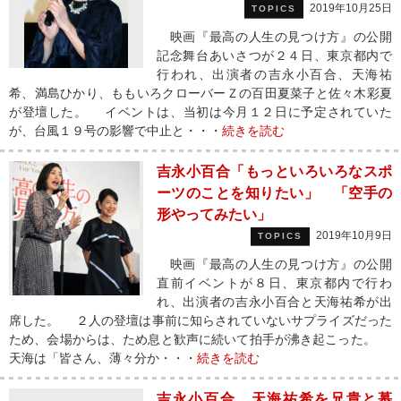
2019年10月25日
TOPICS
映画『最高の人生の見つけ方』の公開
記念舞台あいさつが２４日、東京都内で
行われ、出演者の吉永小百合、天海祐
希、満島ひかり、ももいろクローバーＺの百田夏菜子と佐々木彩夏
が登壇した。 イベントは、当初は今月１２日に予定されていた
が、台風１９号の影響で中止と・・・
続きを読む
吉永小百合「もっといろいろなスポ
ーツのことを知りたい」 「空手の
形やってみたい」
2019年10月9日
TOPICS
映画『最高の人生の見つけ方』の公開
直前イベントが８日、東京都内で行わ
れ、出演者の吉永小百合と天海祐希が出
席した。 ２人の登壇は事前に知らされていないサプライズだった
ため、会場からは、ため息と歓声に続いて拍手が沸き起こった。
天海は「皆さん、薄々分か・・・
続きを読む
吉永小百合、天海祐希を兄貴と慕