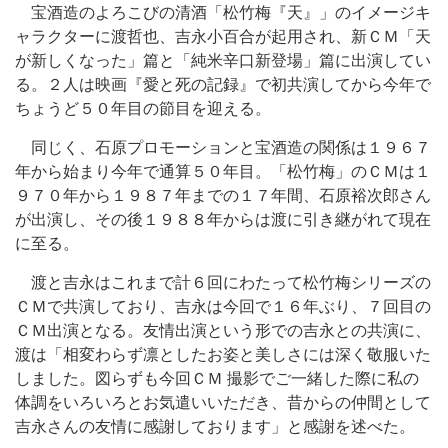
宝酒造のよろこびの清酒「松竹梅『天』」のイメージキ
ャラクターに渡哲也、吉永小百合が起用され、新ＣＭ「天
が新しくなった」篇と「純米辛口新登場」篇に出演してい
る。２人は映画『愛と死の記録』で初共演してから今年で
ちょうど５０年目の節目を迎える。
同じく、石原プロモーションと宝酒造の関係は１９６７
年から始まり今年で通算５０年目。「松竹梅」のＣＭは１
９７０年から１９８７年までの１７年間、石原裕次郎さん
が出演し、その後１９８８年からは渡に引き継がれて現在
に至る。
渡と吉永はこれまで計６回にわたって松竹梅シリーズの
ＣＭで共演しており、吉永は今回で１６年ぶり、７回目の
ＣＭ出演となる。友情出演という形での吉永との共演に、
渡は「相変わらず凛としたお姿と美しさには深く敬服いた
しました。図らずも今回ＣＭ 撮影でご一緒した際に私の
体調をいろいろとお気遣いいただき、昔からの仲間として
吉永さんの友情に感謝しております」と感謝を述べた。