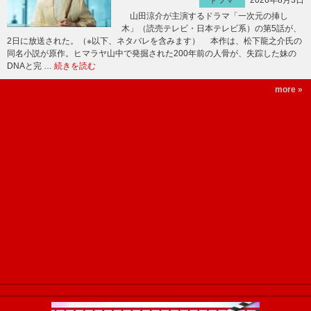
2026年8月3日
ドラマ
山田涼介が主演するドラマ「一次元の挿し
木」（読売テレビ・日本テレビ系）の第5話が、
2日に放送された。（※以下、ネタバレを含みます） 本作は、松下龍之介氏の
同名小説が原作。ヒマラヤ山中で発掘された200年前の人骨が、失踪した妹の
DNAと完 …
続きを読む
more »