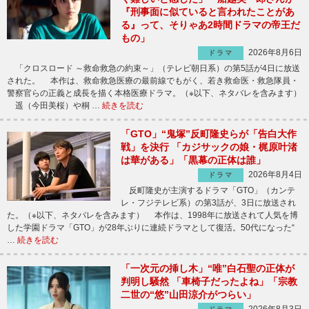
『刑事面に似ていると言われたことがあ
る』って、そりゃあ2時間ドラマの帝王だ
もの」
2026年8月6日
ドラマ
「クロスロード ～救命救急の約束～」（テレビ朝日系）の第5話が4日に放送
された。 本作は、救命救急医療の最前線でもがく、若き救命医・救急隊員・
警察官らの正義と成長を描く本格医療ドラマ。（※以下、ネタバレを含みます）
遥（今田美桜）や桐 …
続きを読む
「GTO」“鬼塚”反町隆史らが「告白大作
戦」を決行 「カジサックの娘・梶原叶渚
は華がある」「黒幕の正体は誰」
2026年8月4日
ドラマ
反町隆史が主演するドラマ「GTO」（カンテ
レ・フジテレビ系）の第3話が、3日に放送され
た。（※以下、ネタバレを含みます） 本作は、1998年に放送されて人気を博
した学園ドラマ「GTO」が28年ぶりに連続ドラマとして復活。50代になった“
…
続きを読む
「一次元の挿し木」“唯”白石聖の正体が
判明し騒然 「車椅子だったよね」「宗教
二世の“悠”山田涼介がつらい」