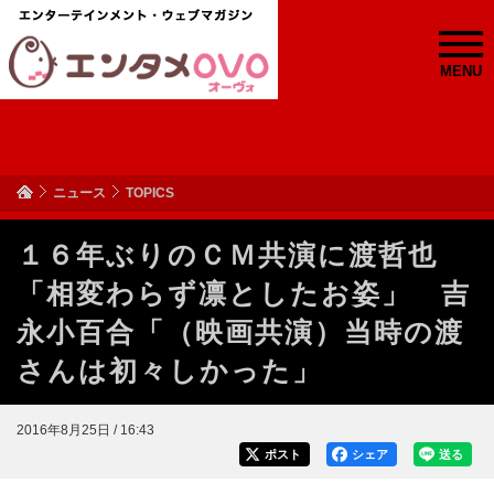
MENU
ニュース
TOPICS
１６年ぶりのＣＭ共演に渡哲也
「相変わらず凛としたお姿」 吉
永小百合「（映画共演）当時の渡
さんは初々しかった」
2016年8月25日 / 16:43
ポスト
シェア
送る