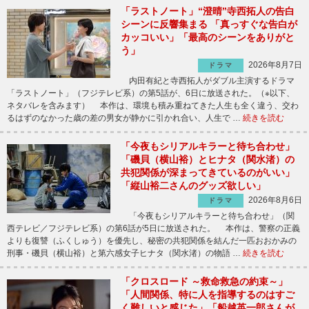
「ラストノート」“澄晴”寺西拓人の告白
シーンに反響集まる 「真っすぐな告白が
カッコいい」「最高のシーンをありがと
う」
2026年8月7日
ドラマ
内田有紀と寺西拓人がダブル主演するドラマ
「ラストノート」（フジテレビ系）の第5話が、6日に放送された。（※以下、
ネタバレを含みます） 本作は、環境も積み重ねてきた人生も全く違う、交わ
るはずのなかった歳の差の男女が静かに引かれ合い、人生で …
続きを読む
「今夜もシリアルキラーと待ち合わせ」
「磯貝（横山裕）とヒナタ（関水渚）の
共犯関係が深まってきているのがいい」
「縦山裕二さんのグッズ欲しい」
2026年8月6日
ドラマ
「今夜もシリアルキラーと待ち合わせ」（関
西テレビ／フジテレビ系）の第6話が5日に放送された。 本作は、警察の正義
よりも復讐（ふくしゅう）を優先し、秘密の共犯関係を結んだ一匹おおかみの
刑事・磯貝（横山裕）と第六感女子ヒナタ（関水渚）の物語 …
続きを読む
「クロスロード ～救命救急の約束～」
「人間関係、特に人を指導するのはすご
く難しいと感じた」「船越英一郎さんが