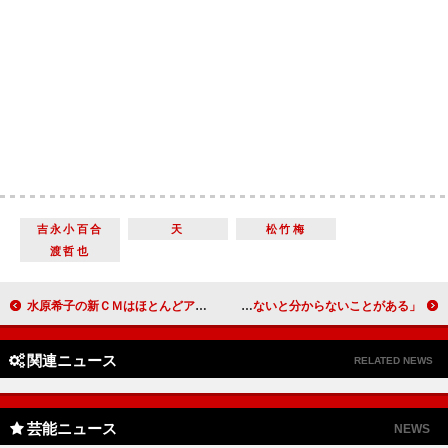
吉永小百合
天
松竹梅
渡哲也
水原希子の新ＣＭはほとんどアドリブ アラサー女子「あるある」の世界観も
ＹＯＳＨＩＫＩ、ＳＭＡＰ解散騒動に言及 「内部じゃないと分からないことがある」
関連ニュース
RELATED NEWS
芸能ニュース
NEWS