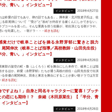
半分、青い。」インタビュー】
2018年4月27日
インタビュー
は鈴愛の話でもあり、律の話でもある」。脚本家・北川悦吏子氏は、佐
じる萩尾律について「“受け”と“攻め”が内在する健くんにしかできない」
ラブコールを送った。そんな重責を担う佐藤が、初出演となる朝ドラや、
思いを吐露した。 －朝ドラ・・・
続きを読む
感覚だけで岐阜ことばを操る永野芽郁に驚きと脱力
 尾関伸次（岐阜ことば指導／高校教師・山田先生役）
半分、青い。」インタビュー】
2018年4月26日
インタビュー
東部の架空の町・梟（ふくろう）町を舞台にした本作で、岐阜ことば指
当するほか、鈴愛（永野芽郁）たちが通う高校の担任・山田先生役で出演
いる俳優の尾関伸次。田舎と東京を舞台にすることが多い朝ドラでは方言
・
続きを読む
命ですよね！」自身と同名キャラクターに驚喜！ブッチ
との恋にも期待！？ 奈緒（木田原菜生）【「半分、青
」インタビュー】
2018年4月26日
インタビュー