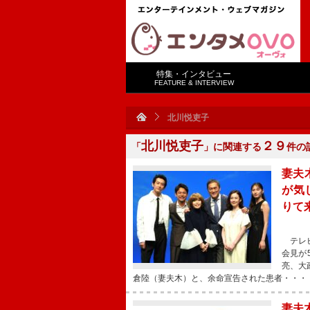
特集・インタビュー
FEATURE & INTERVIEW
北川悦吏子
北川悦吏子
２９
「
」に関連する
件の
妻夫
が気
りて
テレビ
会見が
亮、大
倉陸（妻夫木）と、余命宣告された患者・・・
妻夫