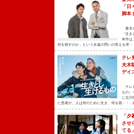
「日
脚本
妻夫木
「生き
本作は
何を残すのか」という永遠の問いの答えを求・
テレ
夫木
デイ
テレビ
もの」
に北川
た患者が、人は何のために生き、何を残・・・
「夕
させ
てる