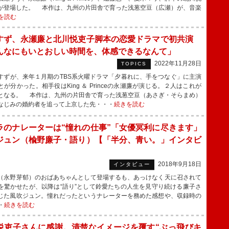
が登場した。 本作は、九州の片田舎で育った浅葱空豆（広瀬）が、音楽
を読む
すず、永瀬廉と北川悦吏子脚本の恋愛ドラマで初共演
んなにもいとおしい時間を、体感できるなんて」
2022年11月28日
TOPICS
ずが、来年１月期のTBS系火曜ドラマ「夕暮れに、手をつなぐ」に主演
とが分かった。相手役はKing ＆ Princeの永瀬廉が演じる。２人はこれが
となる。 本作は、九州の片田舎で育った浅葱空豆（あさぎ・そらまめ）
なじみの婚約者を追って上京した先・・・
続きを読む
ラのナレーターは“憧れの仕事”「女優冥利に尽きます」
ジュン（楡野廉子・語り）【「半分、青い。」インタビ
】
2018年9月18日
インタビュー
永野芽郁）のおばあちゃんとして登場するも、あっけなく天に召されて
を驚かせたが、以降は“語り”として鈴愛たちの人生を見守り続ける廉子さ
じた風吹ジュン。憧れだったというナレーターを務めた感想や、収録時の
・
続きを読む
悦吏子さんに感謝。清楚なイメージを覆す“ぶっ飛びキ