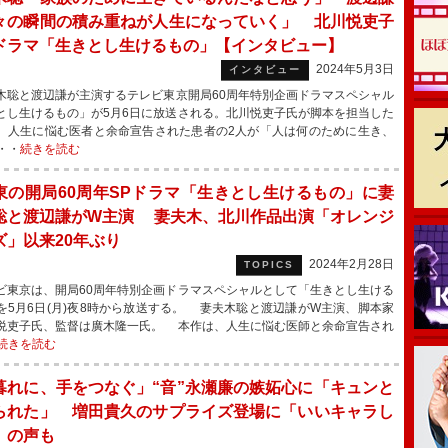
々の瞬間の積み重ねが人生になっていく」 北川悦吏子
ドラマ「生きとし生けるもの」【インタビュー】
2024年5月3日
インタビュー
聡と渡辺謙が主演するテレビ東京開局60周年特別企画ドラマスペシャル
とし生けるもの」が5月6日に放送される。北川悦吏子氏が脚本を担当した
、人生に悩む医者と余命宣告された患者の2人が「人は何のために生き、
・・
続きを読む
東の開局60周年SPドラマ「生きとし生けるもの」に妻
聡と渡辺謙がW主演 妻夫木、北川作品出演「オレンジ
ズ」以来20年ぶり
2024年2月28日
TOPICS
東京は、開局60周年特別企画ドラマスペシャルとして「生きとし生ける
を5月6日(月)夜8時から放送する。 妻夫木聡と渡辺謙がW主演、脚本家
悦吏子氏、監督は廣木隆一氏。 本作は、人生に悩む医師と余命宣告され
続きを読む
暮れに、手をつなぐ」“音”永瀬廉の嫉妬心に「キュンと
られた」 増田貴久のサプライズ登場に「いいキャラし
」の声も