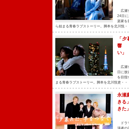
広瀬す
24日
楽家を
ら始まる青春ラブストーリー。脚本を北川悦・
「夕
響 
い」
広瀬す
日に放
を目指
まる青春ラブストーリー。脚本を北川悦吏・・
永瀬
きる
きた
ドラマ
演者の広