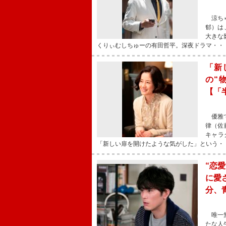
涼ちゃ
郁）は
大きな
くりぃむしちゅーの有田哲平。深夜ドラマ・・
「新
の“
【「
優雅で
律（佐
キャラ
「新しい扉を開けたような気がした」という・
“恋
に愛
分、
唯一無
たな人