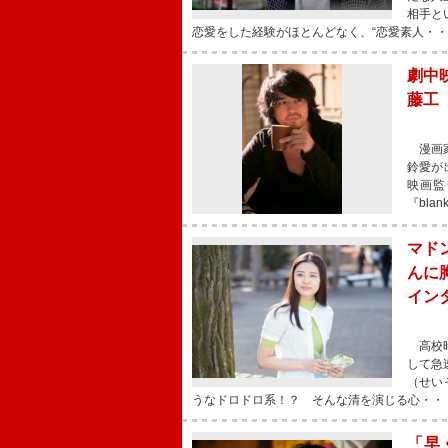
相手と
恋愛をした経験がほとんどなく、“恋愛素人・
劇中
藤工
漫画家
鈴愛が
映画監
『bl
マド
んに
イン
高校時
して急
（せい
うなドロドロ系！？ そんな清を演じる心・・
「早