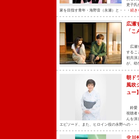
吏子氏
家を目指す青年・海野音（永瀬）と・・・
続き
広瀬
「こ
広瀬す
するこ
初共演
が、幼
朝ド
風吹
ュー
鈴愛（
視聴者
んを演
エピソード、また、ヒロイン役の永野への・・
北川