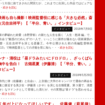
いう大役に抜てきされた間宮だが、これまでに出演した作品ではピュアな
・・
続きを読む
映画も自ら撮影！映画監督役に感じる「大きな必然」斎
（元住吉祥平）【「半分、青い。」インタビュー】
2018年7月9日
インタビュー
の夢破れた鈴愛（永野芽郁）の新たな人生を描く「人生・怒涛 編」で、
出会う“魅惑のだめんず”の一人で、いっこうに新作が撮れない芸術家肌の
督・元住吉祥平を演じる斎藤工。今年公開された初の長編監督映画
ank13』で映画監督としての才能を世に知ら・・・
続きを読む
ンナ・清役は「昼ドラみたいにドロドロ」、ざっくばら
胸中を告白！ 古畑星夏（伊藤清）【「半分、青い。」
タビュー】
2018年5月29日
インタビュー
代に律（佐藤健）と出会い、上京後に大学のキャンパスで運命の再会を
速に接近する美少女・伊藤清（さや）を演じる古畑星夏。第３週で、清楚
そ）なマドンナとして登場した清だが、その実態は“昼ドラ”を思わせるよ
・
続きを読む
く年が上になってほしいです」 佐藤健（萩尾律）