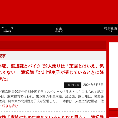
ニュース
音楽
特別企画
NEWS
MUSIC
PR
記事
木聡、渡辺謙とバイクで2人乗りは「芝居とはいえ、気
じゃない」 渡辺謙「北川悦吏子が演じているときに降
来た」
2024年5月5日
TOPICS
東京開局60周年特別企画ドラマスペシャル「生きとし生けるもの」記者
5日、東京都内で行われ、出演者の妻夫木聡、渡辺謙、原田知世、杉野遥
政絢、脚本家の北川悦吏子氏が登場した。 本作は、人生に悩む医者・佐
・
続きを読む
木聡「家族のために生きているんだなと思う」 渡辺謙