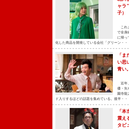
ャラ
子）
これま
で全身
に帰っ
化した商品を開発している会社「グリーン・・
「ま
い思
青い
近年、
優・矢
園寺龍
ド入りするほどの話題を集めている。後半・・
「本
震え
タビ