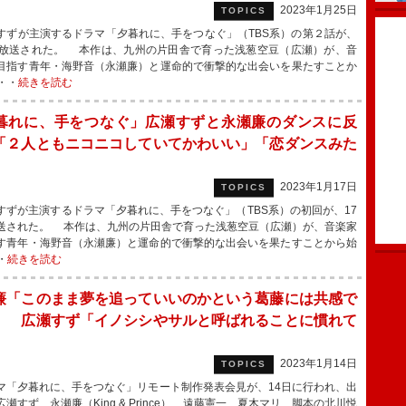
2023年1月25日
TOPICS
ずが主演するドラマ「夕暮れに、手をつなぐ」（TBS系）の第２話が、
に放送された。 本作は、九州の片田舎で育った浅葱空豆（広瀬）が、音
目指す青年・海野音（永瀬廉）と運命的で衝撃的な出会いを果たすことか
・・
続きを読む
暮れに、手をつなぐ」広瀬すずと永瀬廉のダンスに反
「２人ともニコニコしていてかわいい」「恋ダンスみた
2023年1月17日
TOPICS
ずが主演するドラマ「夕暮れに、手をつなぐ」（TBS系）の初回が、17
送された。 本作は、九州の片田舎で育った浅葱空豆（広瀬）が、音楽家
す青年・海野音（永瀬廉）と運命的で衝撃的な出会いを果たすことから始
・
続きを読む
廉「このまま夢を追っていいのかという葛藤には共感で
」 広瀬すず「イノシシやサルと呼ばれることに慣れて
」
2023年1月14日
TOPICS
「夕暮れに、手をつなぐ」リモート制作発表会見が、14日に行われ、出
瀬すず、永瀬廉（King & Prince）、遠藤憲一、夏木マリ、脚本の北川悦