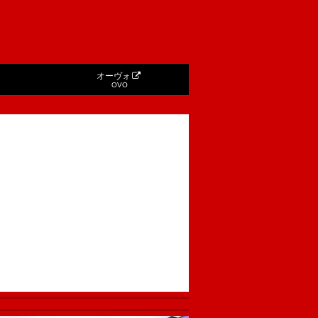
オーヴォ
OVO