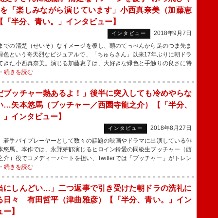
”を「楽しみながら演じています」小西真奈美（加藤恵
【「半分、青い。」インタビュー】
2018年9月7日
インタビュー
での清楚（せいそ）なイメージを覆し、頭のてっぺんから足のつま先ま
緑色という奇天烈なビジュアルで、「ちゅらさん」以来17年ぶりに朝ドラ
てきた小西真奈美。演じる加藤恵子は、大好きな緑色と手触りの良さに特
・
続きを読む
だブッチャー熱あるよ！」後半に突入しても冷めやらな
い…矢本悠馬（ブッチャー／西園寺龍之介）【「半分、
。」インタビュー】
2018年8月27日
インタビュー
若手バイプレーヤーとして数々の話題の映画やドラマに出演している俳
本悠馬。本作では、永野芽郁演じるヒロイン鈴愛の同級生ブッチャー（西
之介）役でコメディーパートを担い、Twitterでは「ブッチャー」がトレン
・
続きを読む
当にしんどい…」二つ返事で引き受けた朝ドラの洗礼に
る日々 有田哲平（津曲雅彦）【「半分、青い。」イン
ュー】