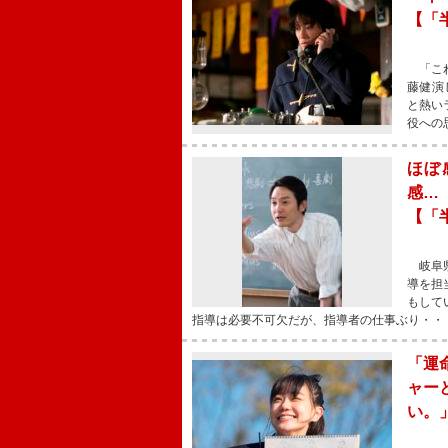
【「
「これ
藤健演
と熱い
役への
ほぼ
感…
【「
岐阜県
導を担
もして
指導は必要不可欠だが、指導者の仕事ぶり・・
「運
ャー
い。