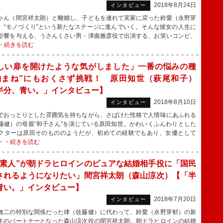
2018年8月24日
インタビュー
ん（間宮祥太朗）と離婚し、子どもを連れて実家に戻った鈴愛（永野芽
、“モノづくり”という新たなステージに進んでいく。そんな彼女の人生に
影響を与える、うさんくさい男・津曲雅彦役で出演する、お笑いコンビ、
・
続きを読む
しい扉を開けたような気がしました」一番の悩みの種
物まね”にもおくさず挑戦！ 原田知世（萩尾和子）
半分、青い。」インタビュー】
2018年8月10日
インタビュー
おっとりとした雰囲気を持ちながら、さばけた性格で人情味にあふれる
藤健）の母親“和子さん”を演じている原田知世。かわいくふんわりとした
クターは原田そのもののようだが、初めての経験でもあり、女優として
・・
続きを読む
愛素人”が朝ドラヒロインのピュアな結婚相手役に「国民
されるようになりたい」間宮祥太朗（森山涼次）【「半
青い。」インタビュー】
2018年7月20日
インタビュー
二の特別な関係だった律（佐藤健）に代わって、鈴愛（永野芽郁）の新
生のパートナーとなった森山涼次役の間宮祥太朗。朝ドラヒロインの結婚