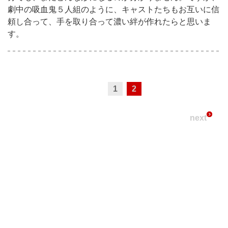
劇中の吸血鬼５人組のように、キャストたちもお互いに信
頼し合って、手を取り合って濃い絆が作れたらと思いま
す。
1
2
next