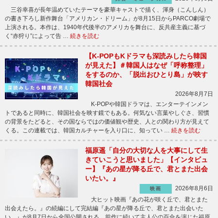
三谷幸喜が長年温めていたテーマを豪華キャストで描く、渾身（こんしん）
の書き下ろし新作舞台「アメリカン・ドリーム」が8月15日からPARCO劇場で
上演される。本作は、1940年代後半のアメリカを舞台に、反共産主義に基づ
く“赤狩り”によって告 …
続きを読む
【K-POPもKドラマも深読みしたら韓国
が見えた】＃韓国人はなぜ「呼称整理」
をするのか、「脱出おひとり島」が映す
韓国社会
2026年8月7日
K-POPや韓国ドラマは、エンターテインメン
トであると同時に、韓国社会を映す鏡でもある。何気ない言葉やしぐさ、習慣
の背景をたどると、その国ならではの価値観や歴史、人との関わり方が見えて
くる。この連載では、韓国カルチャーを入り口に、知ってい …
続きを読む
福原遥「自分の大切な人を大事にして生
きていこうと思いました」【インタビュ
ー】『あの星が降る丘で、君とまた出会
いたい。』
2026年8月6日
映画
大ヒット映画『あの花が咲く丘で、君とまた
出会えたら。』の続編にして完結編『あの星が降る丘で、君とまた出会いた
い。』が8月7日から全国公開される。前作に続いて主人公の百合を演じた福原