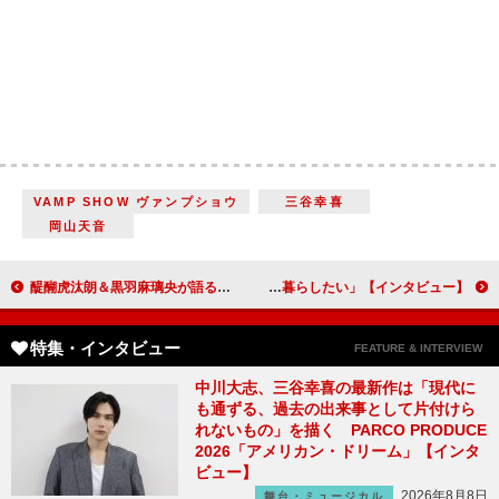
VAMP SHOW ヴァンプショウ
三谷幸喜
岡山天音
醍醐虎汰朗＆黒羽麻璃央が語る野球愛「野球を通して、一生付き合える仲間たちと出会える」【インタビュー】
植村花菜、コロナ禍で考えた“生きる”意味 「死ぬまでずっと学び続けて、成長し続けて暮らしたい」【インタビュー】
特集・インタビュー
FEATURE & INTERVIEW
中川大志、三谷幸喜の最新作は「現代に
も通ずる、過去の出来事として片付けら
れないもの」を描く PARCO PRODUCE
2026「アメリカン・ドリーム」【インタ
ビュー】
2026年8月8日
舞台・ミュージカル