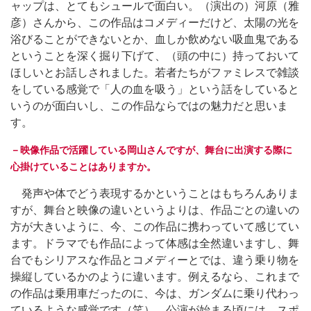
ャップは、とてもシュールで面白い。（演出の）河原（雅
彦）さんから、この作品はコメディーだけど、太陽の光を
浴びることができないとか、血しか飲めない吸血鬼である
ということを深く掘り下げて、（頭の中に）持っておいて
ほしいとお話しされました。若者たちがファミレスで雑談
をしている感覚で「人の血を吸う」という話をしていると
いうのが面白いし、この作品ならではの魅力だと思いま
す。
－映像作品で活躍している岡山さんですが、舞台に出演する際に
心掛けていることはありますか。
発声や体でどう表現するかということはもちろんありま
すが、舞台と映像の違いというよりは、作品ごとの違いの
方が大きいように、今、この作品に携わっていて感じてい
ます。ドラマでも作品によって体感は全然違いますし、舞
台でもシリアスな作品とコメディーとでは、違う乗り物を
操縦しているかのように違います。例えるなら、これまで
の作品は乗用車だったのに、今は、ガンダムに乗り代わっ
ているような感覚です（笑）。公演が始まる頃には、スポ