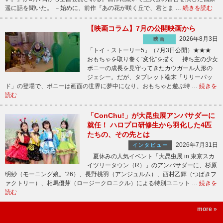
遥に話を聞いた。 －始めに、前作『あの花が咲く丘で、君とま …
続きを読む
【映画コラム】7月の公開映画から
2026年8月3日
映画
「トイ・ストーリー5」（7月3日公開）★★★
おもちゃを取り巻く“変化”を描く 持ち主の少女
ボニーの成長を見守ってきたカウガール人形の
ジェシー。だが、タブレット端末「リリーパッ
ド」の登場で、ボニーは画面の世界に夢中になり、おもちゃと遊ぶ時 …
続きを
読む
「ConChu!」が大昆虫展アンバサダーに
就任！ ハロプロ研修生から羽化した4匹
たちの、その先とは
2026年7月31日
インタビュー
夏休みの人気イベント「大昆虫展 in 東京スカ
イツリータウン（R）」のアンバサダーに、杉原
明紗（モーニング娘。’26）、長野桃羽（アンジュルム）、西村乙輝（つばきフ
ァクトリー）、相馬優芽（ロージークロニクル）による特別ユニット …
続きを
読む
more »