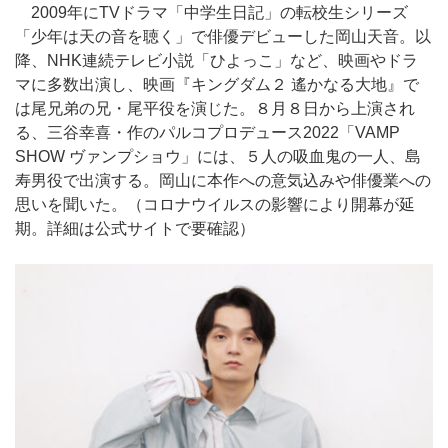
2009年にTVドラマ「中学生日記」の転校生シリーズ
「少年は天の音を聴く」で俳優デビューした岡山天音。以
降、NHK連続テレビ小説「ひよっこ」など、映画やドラ
マに多数出演し、映画『キングダム２ 遙かなる大地』で
は尾兄弟の兄・尾平役を演じた。８月８日から上演され
る、三谷幸喜・作のパルコプロデュース2022「VAMP
SHOW ヴァンプショウ」には、５人の吸血鬼の一人、島
寿男役で出演する。岡山に本作への意気込みや俳優業への
思いを聞いた。（コロナウイルスの影響により開幕が延
期。詳細は公式サイトで要確認）