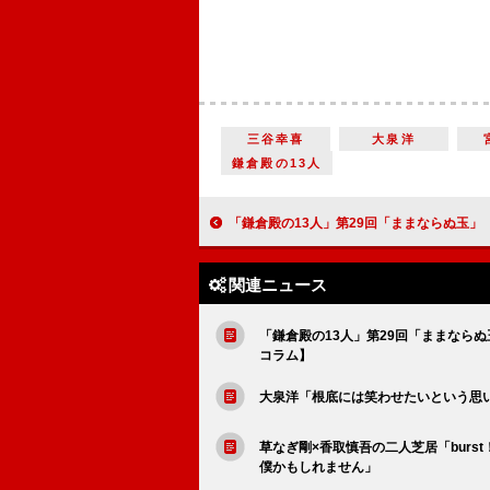
三谷幸喜
大泉洋
鎌倉殿の13人
「鎌倉殿の13人」第29回「ままならぬ玉」 物語に新鮮な緊張感をもたらす若手俳優陣の活躍【大
関連ニュース
「鎌倉殿の13人」第29回「ままなら
コラム】
大泉洋「根底には笑わせたいという思
草なぎ剛×香取慎吾の二人芝居「bur
僕かもしれません」