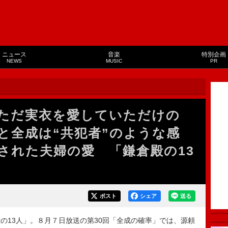
ニュース
音楽
特別企画
NEWS
MUSIC
PR
ただ実衣を愛していただけの
と全成は“共犯者”のような感
された夫婦の愛 「鎌倉殿の13
ポスト
シェア
送る
13人」。８月７日放送の第30回「全成の確率」では、源頼