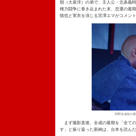
朝（大泉洋）の弟で、主人公・北条義
権力闘争に巻き込まれた末、悲運の最
慎也と実衣を演じる宮澤エマがコメン
阿野全成役の新
まず撮影直後、全成の最期を「全ての
す」と振り返った新納は、台本を読ん