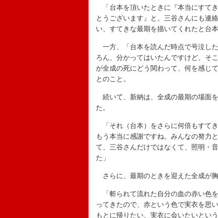
「台本を頂いたときに『本当にすてき
とうございます』と。三谷さんにも連
い、すてきな最期を描いてくれたと台
一方、「台本を読んだ時点で号泣した
ろん、分かってはいたんですけど、そ
が全成の死にどう関わって、何を感じ
とのこと。
続いて、新納は、全成の最期の場面を
た。
「それ（台本）をさらに何倍もすてき
もう本当に感謝ですね。みんなの努力
て、三谷さんだけではなくて、照明・
た」
さらに、最期のときを迎えた全成が胸
「斬られて流れた自分の血の赤い色を
ってきたので、赤という色で実衣を思
もとに帰りたい、実衣に会いたいとい