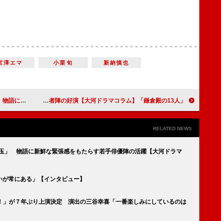
宮澤エマ
小栗旬
新納慎也
河ドラマコラム】
「鎌倉殿の13人」第30回「全成の確率」“権力闘争”の血生臭いイメージを払拭する鮮やかな脚本と役者陣の好演【大河ドラマコラム】
RELATED NEWS
ぬ玉」 物語に新鮮な緊張感をもたらす若手俳優陣の活躍【大河ドラマ
いが常にある」【インタビュー】
st！」が７年ぶり上演決定 演出の三谷幸喜「一番楽しみにしているのは