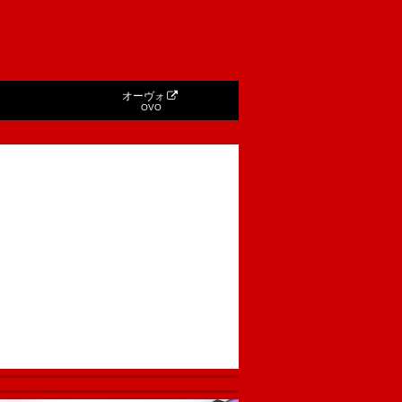
オーヴォ
OVO