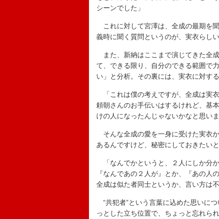
シーンでした」
これに対して宮澤は、全成の最期を聞
義時に聞く質問というのが、実衣らし
また、新納はここまで演じてきた全成
て、できる限り、自分のできる範囲で
い」と分析。その裏には、実衣に対す
「これは僕の考えですが、全成は実衣
頼朝さんのお手伝いはするけれど、基
けの人になったんじゃないかなと思い
そんな全成の愛を一身に受けた実衣か
あるんですけど、秘密にしておきたい
「なんでかというと、２人にしか分か
『なんであの２人が』とか、『あの人
全成は似た者同士というか、言い方は不
“共犯者”という言葉に込めた思いにつ
っとした立ち位置で、ちょっと忘れら