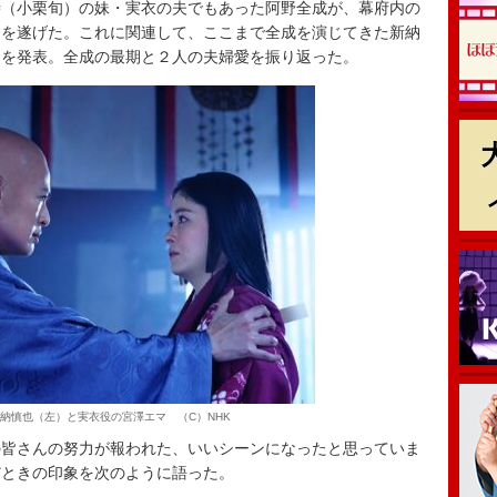
時（小栗旬）の妹・実衣の夫でもあった阿野全成が、幕府内の
期を遂げた。これに関連して、ここまで全成を演じてきた新納
トを発表。全成の最期と２人の夫婦愛を振り返った。
納慎也（左）と実衣役の宮澤エマ （C）NHK
皆さんの努力が報われた、いいシーンになったと思っていま
だときの印象を次のように語った。