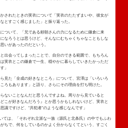
かされたときの実衣について「実衣のたたずまいや、彼女が
いなとすごく感じました」と振り返った。
について、「兄である頼朝さんの力になるために鎌倉に来
力になろうとは思うけど、そんなにむちゃくちゃなこともしな
る思いがあったのだという。
と出会ってしまったことで、自分のできる範囲で、もちろん
本は実衣とこの鎌倉で一生、穏やかに暮らしていきたかっただ
ます」
ら見た「全成の好きなところ」について、宮澤は「いろいろ
ところもあります」と語り、さらにその理由を打ち明けた。
らないことなんだと思うんですよね。周りから見ていると
のどこが好きなんだろう』とか思うかもしれないけど、実衣と
思議ですけど、“共犯者”のような感じなんです」
いては、「それぞれ立派な一族（源氏と北条氏）の中でもふわ
れがちで、何をしているのかよく分からなくてという、すごく