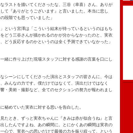
なラストを描いてくださったな、三谷（幸喜）さん、ありが
絡して『ありがとうございます』と言いました。本当に悲し
本の段階でも思っていました」
」という宮澤は「こういう結末が待っているというのはもち
こをどう三谷さんが描かれるのかが分からなかったのと、実衣
て、どう反応するのかというのは全く予測できていなかった」
一緒に作り上げた現場スタッフに対する感謝の言葉を口にし
なシーンにしてくださった演出とスタッフの皆さんに、今は
と、みんなの力です。僕だけではなくて、演出だけではなく
音響・美術・撮影など、全てのセクションの努力が報われまし
に秘めていた実衣に対する思いを告白した。
見たとき、ずっと実衣ちゃんに『きみは赤が似合うね』と言
い出したんですよね、あの瞬間に。とにかくあの瞬間は実衣の
う一心で、実衣への思いだけで最後の力を振り絞って、という