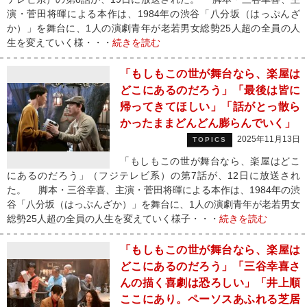
演・菅田将暉による本作は、1984年の渋谷「八分坂（はっぷんざ
か）」を舞台に、1人の演劇青年が老若男女総勢25人超の全員の人
生を変えていく様・・・
続きを読む
「もしもこの世が舞台なら、楽屋は
どこにあるのだろう」「最後は皆に
帰ってきてほしい」「話がとっ散ら
かったままどんどん膨らんでいく」
2025年11月13日
TOPICS
「もしもこの世が舞台なら、楽屋はどこ
にあるのだろう」（フジテレビ系）の第7話が、12日に放送され
た。 脚本・三谷幸喜、主演・菅田将暉による本作は、1984年の渋
谷「八分坂（はっぷんざか）」を舞台に、1人の演劇青年が老若男女
総勢25人超の全員の人生を変えていく様子・・・
続きを読む
「もしもこの世が舞台なら、楽屋は
どこにあるのだろう」「三谷幸喜さ
んの描く喜劇は恐ろしい」「井上順
ここにあり。ペーソスあふれる芝居