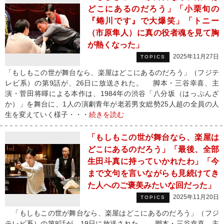
どこにあるのだろう」「小栗旬の
『蜷川です』で大爆笑」「トニー
（市原隼人）に真の役者魂を見て胸
が熱くなった」
2025年11月27日
TOPICS
「もしもこの世が舞台なら、楽屋はどこにあるのだろう」（フジテ
レビ系）の第9話が、26日に放送された。 脚本・三谷幸喜、主
演・菅田将暉による本作は、1984年の渋谷「八分坂（はっぷんざ
か）」を舞台に、1人の演劇青年が老若男女総勢25人超の全員の人
生を変えていく様子・・・
続きを読む
「もしもこの世が舞台なら、楽屋は
どこにあるのだろう」「最後、全部
生田斗真に持っていかれたわ」「今
まで文句を言いながらも見続けてき
た人へのご褒美みたいな回だった」
2025年11月20日
TOPICS
「もしもこの世が舞台なら、楽屋はどこにあるのだろう」（フジ
テレビ系）の第8話が、19日に放送された。 脚本・三谷幸喜、主