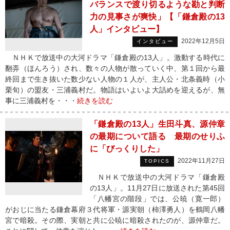
バランスで渡り切るような勘と判断
力の見事さが爽快」【「鎌倉殿の13
人」インタビュー】
2022年12月5日
インタビュー
ＮＨＫで放送中の大河ドラマ「鎌倉殿の13人」。激動する時代に
翻弄（ほんろう）され、数々の人物が散っていく中、第１回から最
終回まで生き抜いた数少ない人物の１人が、主人公・北条義時（小
栗旬）の盟友・三浦義村だ。物語はいよいよ大詰めを迎えるが、無
事に三浦義村を・・・
続きを読む
「鎌倉殿の13人」生田斗真、源仲章
の最期について語る 最期のせりふ
に「びっくりした」
2022年11月27日
TOPICS
ＮＨＫで放送中の大河ドラマ「鎌倉殿
の13人」。11月27日に放送された第45回
「八幡宮の階段」では、公暁（寛一郎）
がおじに当たる鎌倉幕府３代将軍・源実朝（柿澤勇人）を鶴岡八幡
宮で暗殺。その際、実朝と共に公暁に暗殺されたのが、源仲章だ。