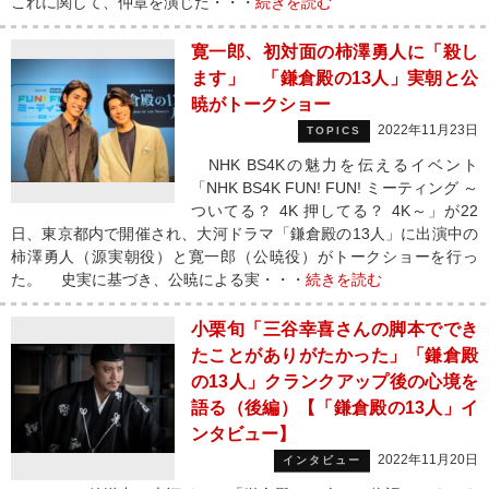
これに関して、仲章を演じた・・・
続きを読む
寛一郎、初対面の柿澤勇人に「殺し
ます」 「鎌倉殿の13人」実朝と公
暁がトークショー
2022年11月23日
TOPICS
NHK BS4Kの魅力を伝えるイベント
「NHK BS4K FUN! FUN! ミーティング ～
ついてる？ 4K 押してる？ 4K～」が22
日、東京都内で開催され、大河ドラマ「鎌倉殿の13人」に出演中の
柿澤勇人（源実朝役）と寛一郎（公暁役）がトークショーを行っ
た。 史実に基づき、公暁による実・・・
続きを読む
小栗旬「三谷幸喜さんの脚本ででき
たことがありがたかった」「鎌倉殿
の13人」クランクアップ後の心境を
語る（後編）【「鎌倉殿の13人」イ
ンタビュー】
2022年11月20日
インタビュー