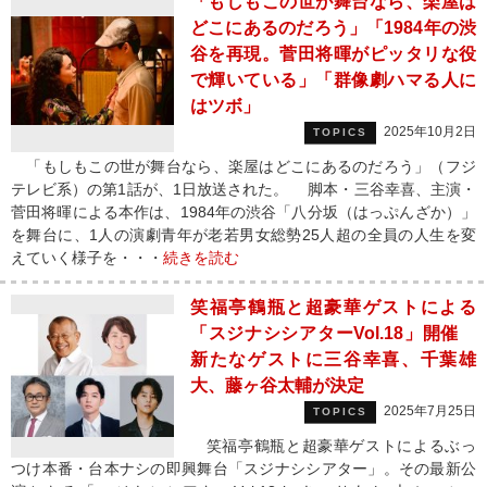
「もしもこの世が舞台なら、楽屋は
どこにあるのだろう」「1984年の渋
谷を再現。菅田将暉がピッタリな役
で輝いている」「群像劇ハマる人に
はツボ」
2025年10月2日
TOPICS
「もしもこの世が舞台なら、楽屋はどこにあるのだろう」（フジ
テレビ系）の第1話が、1日放送された。 脚本・三谷幸喜、主演・
菅田将暉による本作は、1984年の渋谷「八分坂（はっぷんざか）」
を舞台に、1人の演劇青年が老若男女総勢25人超の全員の人生を変
えていく様子を・・・
続きを読む
笑福亭鶴瓶と超豪華ゲストによる
「スジナシシアターVol.18」開催
新たなゲストに三谷幸喜、千葉雄
大、藤ヶ谷太輔が決定
2025年7月25日
TOPICS
笑福亭鶴瓶と超豪華ゲストによるぶっ
つけ本番・台本ナシの即興舞台「スジナシシアター」。その最新公