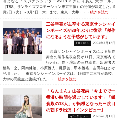
演となる「スジナシシアターVol.18 in きゅりあん 大ホール」
（TBS、サンライズプロモーション東京主催）の開催が決定した。9
月2日（火）～9月4日（木）まで、東京・大井・・・
続きを読む
三谷幸喜が主宰する東京サンシャイ
ンボーイズが30年ぶりに復活 「傑作
になるような予感がしています」
2024年7月12日
TOPICS
東京サンシャインボーイズによる新作
舞台の製作発表会見が11日、東京都内で
行われ、作・演出の三谷幸喜、出演者の
相島一之、阿南健治、小原雅人、梶原善、甲本雅裕、吉田羊ほかが
登壇した。 東京サンシャインボーイズは、1983年に三谷が高校、
大学の同級生と旗揚げした・・・
続きを読む
「らんまん」山谷花純「今までで一
番濃い時間を過ごしています」「鎌
倉殿の13人」が転機となった三度目
の朝ドラ出演【インタビュー】
2023年6月11日
インタビュー