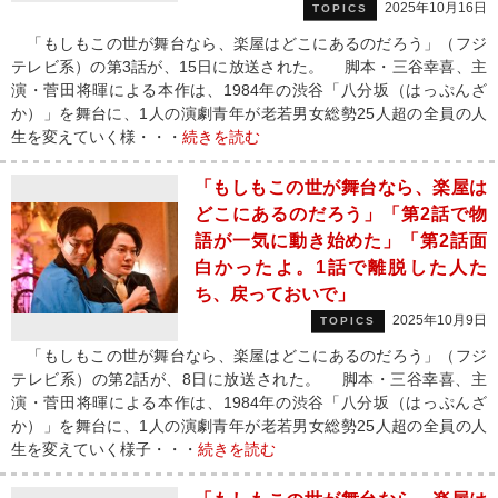
2025年10月16日
TOPICS
「もしもこの世が舞台なら、楽屋はどこにあるのだろう」（フジ
テレビ系）の第3話が、15日に放送された。 脚本・三谷幸喜、主
演・菅田将暉による本作は、1984年の渋谷「八分坂（はっぷんざ
か）」を舞台に、1人の演劇青年が老若男女総勢25人超の全員の人
生を変えていく様・・・
続きを読む
「もしもこの世が舞台なら、楽屋は
どこにあるのだろう」「第2話で物
語が一気に動き始めた」「第2話面
白かったよ。1話で離脱した人た
ち、戻っておいで」
2025年10月9日
TOPICS
「もしもこの世が舞台なら、楽屋はどこにあるのだろう」（フジ
テレビ系）の第2話が、8日に放送された。 脚本・三谷幸喜、主
演・菅田将暉による本作は、1984年の渋谷「八分坂（はっぷんざ
か）」を舞台に、1人の演劇青年が老若男女総勢25人超の全員の人
生を変えていく様子・・・
続きを読む