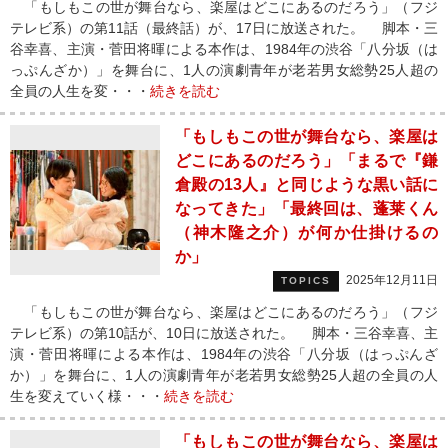
「もしもこの世が舞台なら、楽屋はどこにあるのだろう」（フジ
テレビ系）の第11話（最終話）が、17日に放送された。 脚本・三
谷幸喜、主演・菅田将暉による本作は、1984年の渋谷「八分坂（は
っぷんざか）」を舞台に、1人の演劇青年が老若男女総勢25人超の
全員の人生を変・・・
続きを読む
「もしもこの世が舞台なら、楽屋は
どこにあるのだろう」「まるで『鎌
倉殿の13人』と同じような黒い話に
なってきた」「最終回は、蓬莱くん
（神木隆之介）が何か仕掛けるの
か」
2025年12月11日
TOPICS
「もしもこの世が舞台なら、楽屋はどこにあるのだろう」（フジ
テレビ系）の第10話が、10日に放送された。 脚本・三谷幸喜、主
演・菅田将暉による本作は、1984年の渋谷「八分坂（はっぷんざ
か）」を舞台に、1人の演劇青年が老若男女総勢25人超の全員の人
生を変えていく様・・・
続きを読む
「もしもこの世が舞台なら、楽屋は