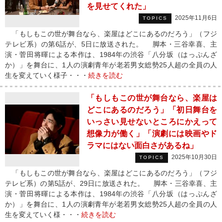
を見せてくれた」
2025年11月6日
TOPICS
「もしもこの世が舞台なら、楽屋はどこにあるのだろう」（フジ
テレビ系）の第6話が、5日に放送された。 脚本・三谷幸喜、主
演・菅田将暉による本作は、1984年の渋谷「八分坂（はっぷんざ
か）」を舞台に、1人の演劇青年が老若男女総勢25人超の全員の人
生を変えていく様子・・・
続きを読む
「もしもこの世が舞台なら、楽屋は
どこにあるのだろう」「初日舞台を
いっさい見せないところにかえって
想像力が働く」「演劇には映画やド
ラマにはない面白さがあるね」
2025年10月30日
TOPICS
「もしもこの世が舞台なら、楽屋はどこにあるのだろう」（フジ
テレビ系）の第5話が、29日に放送された。 脚本・三谷幸喜、主
演・菅田将暉による本作は、1984年の渋谷「八分坂（はっぷんざ
か）」を舞台に、1人の演劇青年が老若男女総勢25人超の全員の人
生を変えていく様・・・
続きを読む