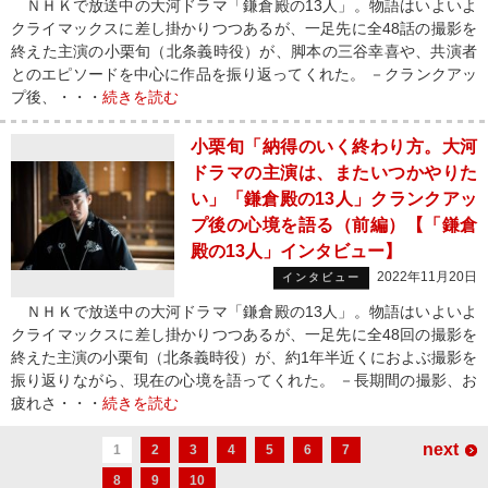
ＮＨＫで放送中の大河ドラマ「鎌倉殿の13人」。物語はいよいよ
クライマックスに差し掛かりつつあるが、一足先に全48話の撮影を
終えた主演の小栗旬（北条義時役）が、脚本の三谷幸喜や、共演者
とのエピソードを中心に作品を振り返ってくれた。 －クランクアッ
プ後、・・・
続きを読む
小栗旬「納得のいく終わり方。大河
ドラマの主演は、またいつかやりた
い」「鎌倉殿の13人」クランクアッ
プ後の心境を語る（前編）【「鎌倉
殿の13人」インタビュー】
2022年11月20日
インタビュー
ＮＨＫで放送中の大河ドラマ「鎌倉殿の13人」。物語はいよいよ
クライマックスに差し掛かりつつあるが、一足先に全48回の撮影を
終えた主演の小栗旬（北条義時役）が、約1年半近くにおよぶ撮影を
振り返りながら、現在の心境を語ってくれた。 －長期間の撮影、お
疲れさ・・・
続きを読む
next
1
2
3
4
5
6
7
8
9
10