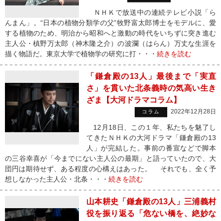
ＮＨＫで放送中の連続テレビ小説「ら
んまん」。“日本の植物分類学の父”牧野富太郎博士をモデルに、愛
する植物のため、明治から昭和へと激動の時代をいちずに突き進む
主人公・槙野万太郎（神木隆之介）の波瀾（はらん）万丈な生涯を
描く物語だ。東京大学で植物学の研究に打・・・
続きを読む
「鎌倉殿の13人」最後まで「実直
さ」を貫いた北条義時の気高い生き
ざま【大河ドラマコラム】
2022年12月28日
コラム
12月18日、この１年、私たちを魅了し
てきたＮＨＫの大河ドラマ「鎌倉殿の13
人」が完結した。事前の番宣などで脚本
の三谷幸喜が「今までにない主人公の最期」と語っていたので、大
団円は期待せず、ある程度の心構えはあった。 それでも、全く予
想しなかった主人公・北条・・・
続きを読む
山本耕史「鎌倉殿の13人」三浦義村
役を振り返る「危ない橋を、絶妙な