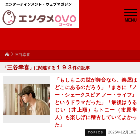
MENU
三谷幸喜
三谷幸喜
１９３
「
」に関連する
件の記事
「もしもこの世が舞台なら、楽屋は
どこにあるのだろう」「まさに『ノ
ー・シェークスピア ノー・ライフ』
というドラマだった」「最後はうる
じい（井上順）もトニー（市原隼
人）も楽しげに稽古していてよかっ
た」
2025年12月18日
TOPICS