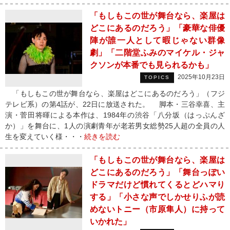
「もしもこの世が舞台なら、楽屋は
どこにあるのだろう」「豪華な俳優
陣が誰一人として暇じゃない群像
劇」「二階堂ふみのマイケル・ジャ
クソンが本番でも見られるかも」
2025年10月23日
TOPICS
「もしもこの世が舞台なら、楽屋はどこにあるのだろう」（フジ
テレビ系）の第4話が、22日に放送された。 脚本・三谷幸喜、主
演・菅田将暉による本作は、1984年の渋谷「八分坂（はっぷんざ
か）」を舞台に、1人の演劇青年が老若男女総勢25人超の全員の人
生を変えていく様・・・
続きを読む
「もしもこの世が舞台なら、楽屋は
どこにあるのだろう」「舞台っぽい
ドラマだけど慣れてくるとどハマり
する」「小さな声でしかせりふが読
めないトニー（市原隼人）に持って
いかれた」