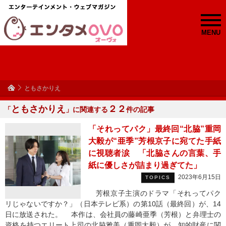
MENU
ともさかりえ
ともさかりえ
２２
「
」に関連する
件の記事
「それってパク」最終回“北脇”重岡
大毅が“亜季”芳根京子に宛てた手紙
に視聴者涙 「北脇さんの言葉、手
紙に優しさが詰まり過ぎてた」
2023年6月15日
TOPICS
芳根京子主演のドラマ「それってパク
リじゃないですか？」（日本テレビ系）の第10話（最終回）が、14
日に放送された。 本作は、会社員の藤崎亜季（芳根）と弁理士の
資格を持つエリート上司の北脇雅美（重岡大毅）が、知的財産に関