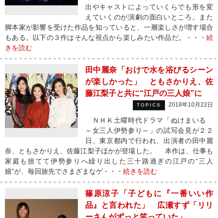
出やキャストによっていくらでも形を変
えていくのが演劇の面白いところ。また
脚本家が影響を受けた作品を知っていると、一層楽しさが増す場合
もある。以下の３作はそんな視点から楽しみたい作品だ。・・・
続
きを読む
田中麗奈「おけで水を浴びるシーン
が楽しかった」 ともさかりえ、佐
藤江梨子と共に“江戸の三人娘”に
2018年10月22日
TOPICS
ＮＨＫ土曜時代ドラマ「ぬけまいる
～女三人伊勢参り～」の試写会見が２２
日、東京都内で行われ、出演者の田中麗
奈、ともさかりえ、佐藤江梨子ほかが登場した。 本作は、仕事も
家庭も捨てて伊勢参りへ繰り出した三十路過ぎの江戸の“三人
娘”が、毎回旅先でさまざまなゲ・・・
続きを読む
篠原涼子「子どもに『一番いい作
品』と言われた」 広瀬すず「リリ
ーさんがずっと笑っていた」