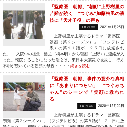
「監察医 朝顔」“朝顔”上野樹里の
苦難が続く “つぐみ”加藤柚凪の演
技に「天才子役」の声も
2021年1月25日
TOPICS
上野樹里が主演するドラマ「監察医
朝顔（第２シーズン）」（フジテレビ
系）の第１１話が、２５日に放送され
た。 入院中の祖父・浩之（柄本明）から朝顔（上野）に連絡が入
った。転院することになった浩之は、東日本大震災で被災し、行方
不明が続いている朝顔の母親・・・・
続きを読む
「監察医 朝顔」事件の意外な真相
に「あまりにつらい」 “つぐみち
ゃん”のシーンで「笑顔に救われ
る」
2020年12月21日
TOPICS
上野樹里が主演するドラマ「監察医
朝顔（第２シーズン）」（フジテレビ系）の第８話が、２１日に放
送された。 朝顔（上野）の夫で、神奈川県捜査一課の桑原（風間