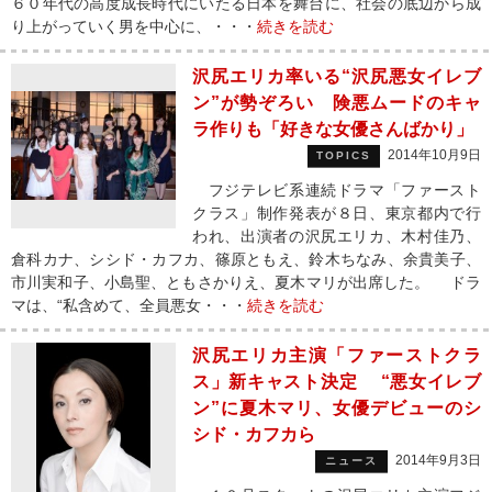
６０年代の高度成長時代にいたる日本を舞台に、社会の底辺から成
り上がっていく男を中心に、・・・
続きを読む
沢尻エリカ率いる“沢尻悪女イレブ
ン”が勢ぞろい 険悪ムードのキャ
ラ作りも「好きな女優さんばかり」
2014年10月9日
TOPICS
フジテレビ系連続ドラマ「ファースト
クラス」制作発表が８日、東京都内で行
われ、出演者の沢尻エリカ、木村佳乃、
倉科カナ、シシド・カフカ、篠原ともえ、鈴木ちなみ、余貴美子、
市川実和子、小島聖、ともさかりえ、夏木マリが出席した。 ドラ
マは、“私含めて、全員悪女・・・
続きを読む
沢尻エリカ主演「ファーストクラ
ス」新キャスト決定 “悪女イレブ
ン”に夏木マリ、女優デビューのシ
シド・カフカら
2014年9月3日
ニュース