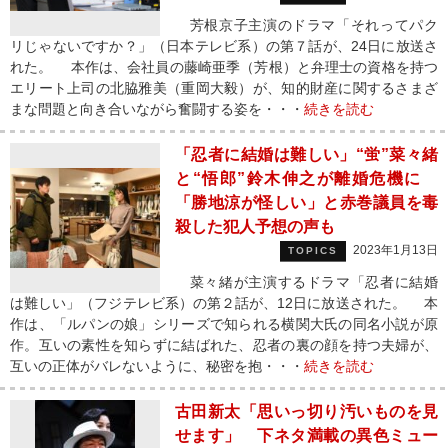
芳根京子主演のドラマ「それってパク
リじゃないですか？」（日本テレビ系）の第７話が、24日に放送さ
れた。 本作は、会社員の藤崎亜季（芳根）と弁理士の資格を持つ
エリート上司の北脇雅美（重岡大毅）が、知的財産に関するさまざ
まな問題と向き合いながら奮闘する姿を・・・
続きを読む
「忍者に結婚は難しい」“蛍”菜々緒
と“悟郎”鈴木伸之が離婚危機に
「勝地涼が怪しい」と赤巻議員を毒
殺した犯人予想の声も
2023年1月13日
TOPICS
菜々緒が主演するドラマ「忍者に結婚
は難しい」（フジテレビ系）の第２話が、12日に放送された。 本
作は、「ルパンの娘」シリーズで知られる横関大氏の同名小説が原
作。互いの素性を知らずに結ばれた、忍者の裏の顔を持つ夫婦が、
互いの正体がバレないように、秘密を抱・・・
続きを読む
古田新太「思いっ切り汚いものを見
せます」 下ネタ満載の異色ミュー