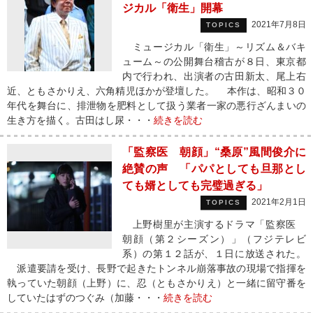
ジカル「衛生」開幕
2021年7月8日
TOPICS
ミュージカル「衛生」～リズム＆バキ
ューム～の公開舞台稽古が８日、東京都
内で行われ、出演者の古田新太、尾上右
近、ともさかりえ、六角精児ほかが登壇した。 本作は、昭和３０
年代を舞台に、排泄物を肥料として扱う業者一家の悪行ざんまいの
生き方を描く。古田はし尿・・・
続きを読む
「監察医 朝顔」“桑原”風間俊介に
絶賛の声 「パパとしても旦那とし
ても婿としても完璧過ぎる」
2021年2月1日
TOPICS
上野樹里が主演するドラマ「監察医
朝顔（第２シーズン）」（フジテレビ
系）の第１２話が、１日に放送された。
派遣要請を受け、長野で起きたトンネル崩落事故の現場で指揮を
執っていた朝顔（上野）に、忍（ともさかりえ）と一緒に留守番を
していたはずのつぐみ（加藤・・・
続きを読む