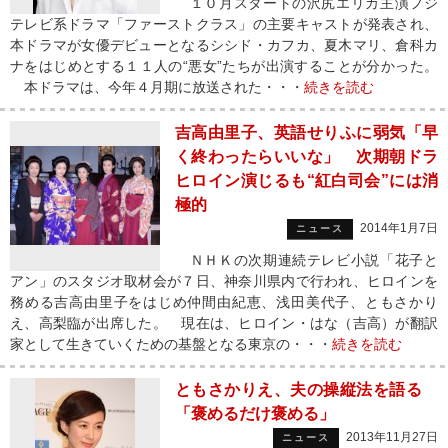
１０月スタートの沢尻エリカ主演フジ
テレビ系ドラマ「ファーストクラス」の主要キャストが発表され、
本ドラマが女優デビューとなるシシド・カフカ、夏木マリ、倉科カ
ナをはじめとする１１人の“悪女”たちが出演することが分かった。
本ドラマは、今年４月期に放送された・・・
続きを読む
吉高由里子、英語せりふに弱気「早
く終わったらいいな」 次期朝ドラ
ヒロイン演じるも“紅白司会”には消
極的
2014年1月7日
ニュース
ＮＨＫの次期連続テレビ小説「花子と
アン」のスタジオ取材会が７日、神奈川県内で行われ、ヒロインを
務める吉高由里子をはじめ仲間由紀恵、浅田美代子、ともさかり
え、高梨臨が出席した。 現在は、ヒロイン・はな（吉高）が翻訳
家として生きていくための基盤となる東京の・・・
続きを読む
ともさかりえ、夫の操縦法を語る
「褒めるだけ褒める」
2013年11月27日
ニュース