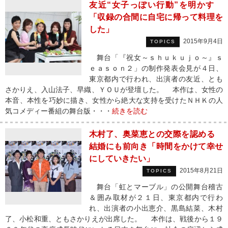
友近“女子っぽい行動”を明かす
「収録の合間に自宅に帰って料理を
した」
2015年9月4日
TOPICS
舞台「『祝女～ｓｈｕｋｕｊｏ～』ｓ
ｅａｓｏｎ２」の制作発表会見が４日、
東京都内で行われ、出演者の友近、とも
さかりえ、入山法子、早織、ＹＯＵが登壇した。 本作は、女性の
本音、本性を巧妙に描き、女性から絶大な支持を受けたＮＨＫの人
気コメディー番組の舞台版・・・
続きを読む
木村了、奥菜恵との交際を認める
結婚にも前向き「時間をかけて幸せ
にしていきたい」
2015年8月21日
TOPICS
舞台「虹とマーブル」の公開舞台稽古
＆囲み取材が２１日、東京都内で行わ
れ、出演者の小出恵介、黒島結菜、木村
了、小松和重、ともさかりえが出席した。 本作は、戦後から１９