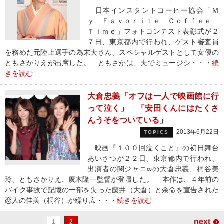
日本インスタントコーヒー協会「Ｍ
ｙ Ｆａｖｏｒｉｔｅ Ｃｏｆｆｅｅ
Ｔｉｍｅ」フォトコンテスト表彰式が２
７日、東京都内で行われ、ゲスト審査員
を務めた元陸上選手の為末大さん、スペシャルゲストとして女優の
ともさかりえが出席した。 ともさかは、夫でミュージシ・・・
続
きを読む
大倉忠義「オフは一人で映画館に行
って泣く」 「安田くんにはたくさ
んうそをついている」
2013年6月22日
TOPICS
映画『１００回泣くこと』の初日舞台
あいさつが２２日、東京都内で行われ、
出演者の関ジャニ∞の大倉忠義、桐谷美
玲、ともさかりえ、廣木隆一監督が登壇した。 本作は、４年前の
バイク事故で記憶の一部を失った藤井（大倉）と余命を宣告された
恋人の佳美（桐谷）が繰り広・・・
続きを読む
next
1
2