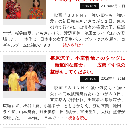
2018年8月31日
TOPICS
映画『ＳＵＮＮＹ 強い気持ち・強い
愛』の初日舞台あいさつが３１日、東京
都内で行われ、出演者の篠原涼子、広瀬
すず、板谷由夏、ともさかりえ、渡辺直美、池田エライザほかが登
場した。 本作は、日本中の女子高生がルーズソックスを履き、コ
ギャルブームに沸いた９０・・・
続きを読む
篠原涼子、小室哲哉とのタッグに
「衝撃的な運命」 「広瀬すず似の
整形をしてください」
2018年7月31日
TOPICS
映画『ＳＵＮＮＹ 強い気持ち・強い
愛』の完成披露舞台あいさつが３０日、
東京都内で行われ、出演者の篠原涼子、
広瀬すず、板谷由夏、小池栄子、ともさかりえ、渡辺直美、池田エ
ライザ、山本舞香、野田美桜、田辺桃子、富田望生、大根仁監督が
登壇した。 本作は、日本で・・・
続きを読む