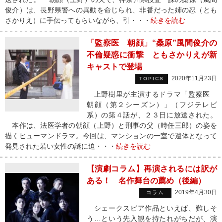
俊介）は、長野県警への異動を命じられ、非番だった姉の忍（とも
さかりえ）に手伝ってもらいながら、引・・・
続きを読む
「監察医 朝顔」“桑原”風間俊介の
不倫疑惑に衝撃 ともさかりえが新
キャストで登場
2020年11月23日
TOPICS
上野樹里が主演するドラマ「監察医
朝顔（第２シーズン）」（フジテレビ
系）の第４話が、２３日に放送された。
本作は、法医学者の朝顔（上野）と刑事の父（時任三郎）の姿を
描くヒューマンドラマ。今回は、マンションの一室で遺体となって
発見された若い女性の謎に迫・・・
続きを読む
【演劇コラム】再演されるには訳が
ある！ 名作舞台の薦め（後編）
2019年4月30日
コラム
シェークスピア作品といえば、難しそ
う…という先入観を持たれがちだが、演