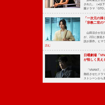
反町隆史が主演
された。（※以
園ドラマ「GTO
「一次元の挿
「宗教二世の
山田涼介が主演
が、2日に放送
説が原作。ヒマラ
読む
日曜劇場「V
が怪しく見え
「VIVANT」
熱狂させたドラ
ストシーンから直