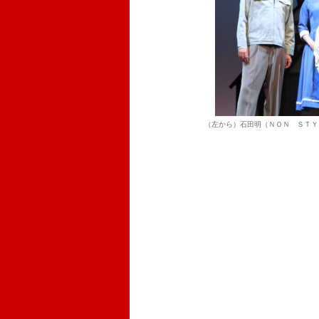
（左から）石田明（ＮＯＮ ＳＴＹ