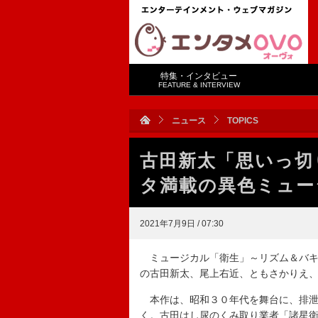
特集・インタビュー
FEATURE & INTERVIEW
ニュース
TOPICS
古田新太「思いっ切
タ満載の異色ミュー
2021年7月9日 / 07:30
ミュージカル「衛生」～リズム＆バキ
の古田新太、尾上右近、ともさかりえ
本作は、昭和３０年代を舞台に、排泄
く。古田はし尿のくみ取り業者「諸星