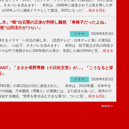
するドラマ「GTO」（カンテレ・フジテレビ系）の第3話が、3日に放送
下、ネタバレを含みます） 本作は、1998年に放送されて人気を博した学
」が28年ぶりに連続ドラマとして復活。50代になった“ …
続きを読む
し木」“唯”白石聖の正体が判明し騒然 「車椅子だったよね」
“悠”山田涼介がつらい」
2026年8月3日
ドラマ
するドラマ「一次元の挿し木」（読売テレビ・日本テレビ系）の第5話
された。（※以下、ネタバレを含みます） 本作は、松下龍之介氏の同名小
ヤ山中で発掘された200年前の人骨が、失踪した妹のDNAと完 …
続きを
IVANT」「まさか長野専務（小日向文世）が…」「こうなると皆
る」
2026年8月3日
ドラマ
（TBS系）の第12話が2日に放送された。 本作は、2023年夏、日本中を
マの続編。乃木憂助（堺雅人）の冒険には、まだ続きがあった。前作のラ
結する物語。“世界を巻き込む大きな渦”が、ついに別 …
続きを読む
more »