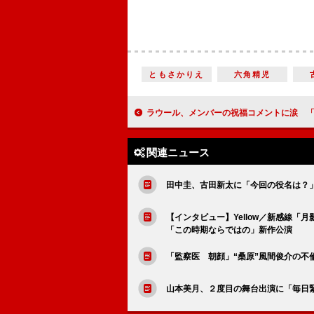
ともさかりえ
六角精児
ラウール、メンバーの祝福コメントに涙 「幸せホルモンが爆発し
関連ニュース
田中圭、古田新太に「今回の役名は？
【インタビュー】Yellow／新感線
「この時期ならではの」新作公演
「監察医 朝顔」“桑原”風間俊介の不
山本美月、２度目の舞台出演に「毎日