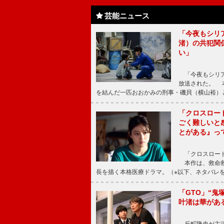
芸能ニュース
「今夜もシリ
渚）の共犯関
い」
「今夜もシリア
放送された。 
を結んだ一匹おおかみの刑事・磯貝（横山裕）
「クロスロー
ごく難しいと
とがある』っ
「クロスロード
本作は、救命救
長を描く本格医療ドラマ。（※以下、ネタバレ
「GTO」“
叶渚は華があ