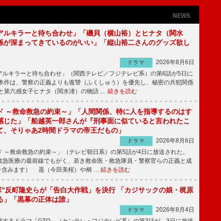
NEWS
アルキラーと待ち合わせ」「磯貝（横山裕）とヒナタ（関水
係が深まってきているのがいい」「縦山裕二さんのグッズ欲し
2026年8月6日
ドラマ
ルキラーと待ち合わせ」（関西テレビ／フジテレビ系）の第6話が5日に
本作は、警察の正義よりも復讐（ふくしゅう）を優先し、秘密の共犯関係
と第六感女子ヒナタ（関水渚）の物語 …
続きを読む
ド ～救命救急の約束～」「人間関係、特に人を指導するのはす
感じた」「船越英一郎さんが『刑事面に似ていると言われたこ
て、そりゃあ2時間ドラマの帝王だもの」
2026年8月6日
ドラマ
 ～救命救急の約束～」（テレビ朝日系）の第5話が4日に放送された。
急医療の最前線でもがく、若き救命医・救急隊員・警察官らの正義と成
を含みます） 遥（今田美桜）や桐 …
続きを読む
鬼塚”反町隆史らが「告白大作戦」を決行 「カジサックの娘・梶原
る」「黒幕の正体は誰」
2026年8月4日
ドラマ