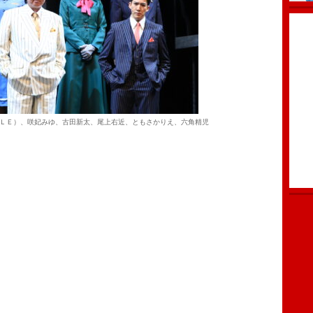
ＬＥ）、咲妃みゆ、古田新太、尾上右近、ともさかりえ、六角精児