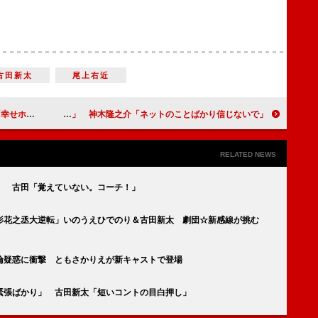
古田新太
尾上右近
ています」
中村倫也「キャスティング理由はリュウと仲がいいから」 神木隆之介「ネットのことばかり信じないで」
RELATED NEWS
」 古田「覚えていない。コーチ！」
「月影花之丞大逆転」いのうえひでのり＆古田新太 劇団☆新感線が挑む
倫疑惑に衝撃 ともさかりえが新キャストで登場
緊張ばかり」 古田新太「短いコントの目白押し」