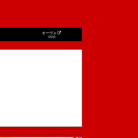
オーヴォ
OVO