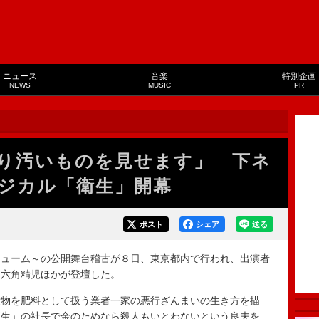
ニュース
音楽
特別企画
NEWS
MUSIC
PR
り汚いものを見せます」 下ネ
ジカル「衛生」開幕
ポスト
シェア
送る
ューム～の公開舞台稽古が８日、東京都内で行われ、出演者
、六角精児ほかが登壇した。
物を肥料として扱う業者一家の悪行ざんまいの生き方を描
衛生」の社長で金のためなら殺人もいとわないという良夫を、