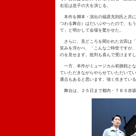
右近は息子の大を演じる。
本作を脚本・演出の福原充則氏と共に
つわる舞台）はだいぶやったので、もう
て」と明かして会場を驚かせた。
さらに、見どころを聞かれた古田は「
笑みを浮かべ、「こんなご時世ですが
のを見せます。批判も喜んで受けます
一方、本作がミュージカル初挑戦とな
ていただきながらやらせていただいて
通点もあると思います。強く生きてい
舞台は、２５日まで都内・ＴＢＳ赤坂