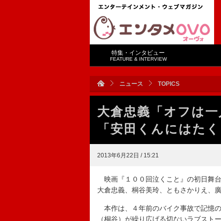
特集・インタビュー
FEATURE & INTERVIEW
ニュース
TOPICS
大倉忠義「オフは
「安田くんにはたく
2013年6月22日 / 15:21
映画『１００回泣くこと』の初日舞台
大倉忠義、桐谷美玲、ともさかりえ、
本作は、４年前のバイク事故で記憶の
（桐谷）が繰り広げる切ないラブスト