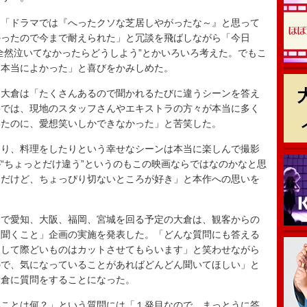
「ドラマでは『へったクソな芝居しやがったな～』と思って
かったので今まで耐えられた」と冗談を飛ばしながら「今日
全然泣いてなかったらどうしよう”とかいろいろ考えた。でもこ
て本当によかった」と喜びをかみしめた。
大倉は「たくさんあるので聞かれるたびに違うシーンを答え
影では、現地のスタッフさんやエキストラの方々が本当に多く
いたのに、愛想笑いしかできなかった」と苦笑した。
り、料理をしたりという幸せなシーンは本当に楽しんで撮影
“ちょっとだけ違う”というのもこの映画ならではなのかなと思
んだけど、ちょっぴり切ないところが好き」と本作への思いを
で愛知、大阪、福岡、宮城を回る予定の大倉は、観客からの
問聞くこと」企画の実施を発表した。「どんな質問にも答える
選して際どいものはカットさせてもらいます」と笑わせながら
ので、気になっていることがあればどんどん聞いてほしい」と
大倉に質問をすることになった。
ことは何？」という質問には「１発目なので、まっとうに答