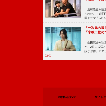
反町隆史が主演
された。（※以
園ドラマ「GTO
「一次元の挿
「宗教二世の
山田涼介が主演
が、2日に放送
説が原作。ヒマラ
読む