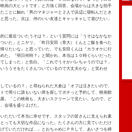
の映画の大ヒットです」と力強く回答、会場からは大きな拍手
れたことに触れ「男のマネジャーと２人で浜辺に寝転んだとき
』と思った。次は、仲のいい友達とキャッキャして遊びたい」
的に最近ついたうそは？」という質問には「うそはなかなか
をついた」とニヤリ。「昨日安田（章大）くんとご飯を食べた
く帰りたいな』と思っていた。でも安田くんは『カラオケに行
始めた。『明日何時？』と聞かれ、本当は１０時ぐらいだった
いてしまった」と告白。「これでうそがバレちゃうのでは？」
ういううそをたくさんついているので大丈夫かな」と笑わせ
しているの？」と尋ねられた大倉は「オフは泣きたいので、
ットで周りに誰もいない席を探してポチっと予約して、映画館
吐露。「この映画も、大きいスクリーンで見たい。なので、ど
り、会場を盛り上げた。
いただいて本当に幸せです。スタッフの皆さんに支えられ素
にとっても大切な作品になった。たくさんの方に見ていただけ
広げていただければ…」とおちゃめにＰＲして、あいさつを締