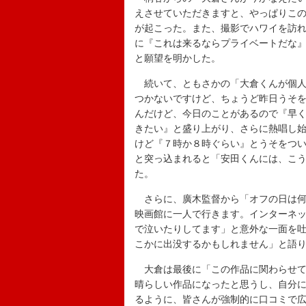
えさせていただきますと、やっぱりこ
が起こった。また、撮影でハワイを訪
に『これは来るならプライベートだな
と願望を明かした。
続いて、ともさかの「大倉くんが個人
つかないですけど、ちょうど昨日うそ
んだけど、今日のことがあるので『早
きたい』と盛り上がり、さらに熱唱し
けど『７時か８時ぐらい』とうそをつ
と突っ込まれると「安田くんには、こ
た。
さらに、廣木監督から「オフの日は何
映画館に一人で行きます。インターネ
で泣いたりしてます」と意外な一面を
こかに出没するかもしれません」と語
大倉は最後に「この作品に関わらせて
晴らしい作品になったと思うし、自分
るように、皆さんが強制的に口コミで