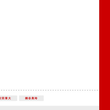
安田章大
桐谷美玲