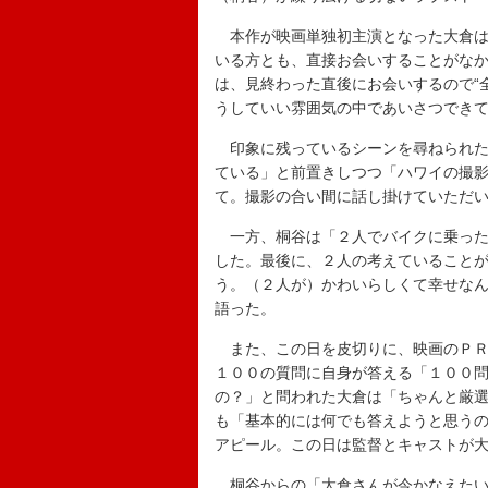
本作が映画単独初主演となった大倉は
いる方とも、直接お会いすることがな
は、見終わった直後にお会いするので“
うしていい雰囲気の中であいさつでき
印象に残っているシーンを尋ねられた
ている」と前置きしつつ「ハワイの撮
て。撮影の合い間に話し掛けていただ
一方、桐谷は「２人でバイクに乗った
した。最後に、２人の考えていることが
う。（２人が）かわいらしくて幸せな
語った。
また、この日を皮切りに、映画のＰＲ
１００の質問に自身が答える「１００
の？」と問われた大倉は「ちゃんと厳
も「基本的には何でも答えようと思う
アピール。この日は監督とキャストが
桐谷からの「大倉さんが今かなえたい