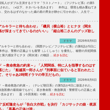
拓人がダブル主演するドラマ「ラストノート」（フジテレビ系）の第5
送された。（※以下、ネタバレを含みます） 本作は、環境も積み重ねてき
う、交わるはずのなかった歳の差の男女が静かに引かれ合い、人生で …
アルキラーと待ち合わせ」「磯貝（横山裕）とヒナタ（関水
係が深まってきているのがいい」「縦山裕二さんのグッズ欲し
2026年8月6日
ドラマ
ルキラーと待ち合わせ」（関西テレビ／フジテレビ系）の第6話が5日に
本作は、警察の正義よりも復讐（ふくしゅう）を優先し、秘密の共犯関係
と第六感女子ヒナタ（関水渚）の物語 …
続きを読む
ド ～救命救急の約束～」「人間関係、特に人を指導するのはす
感じた」「船越英一郎さんが『刑事面に似ていると言われたこ
て、そりゃあ2時間ドラマの帝王だもの」
2026年8月6日
ドラマ
 ～救命救急の約束～」（テレビ朝日系）の第5話が4日に放送された。
急医療の最前線でもがく、若き救命医・救急隊員・警察官らの正義と成
を含みます） 遥（今田美桜）や桐 …
続きを読む
鬼塚”反町隆史らが「告白大作戦」を決行 「カジサックの娘・梶原
る」「黒幕の正体は誰」