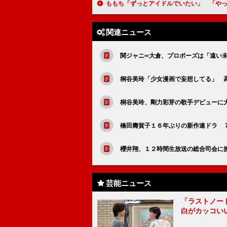
ももち「ずっとアイドルでいたい」 「やっぱりアイドルが向
関連ニュース
関ジャニ∞大倉、プロポーズは「遠い
桐谷美玲「少女漫画で妄想してる」 
桐谷美玲、剛力彩芽の歌手デビューに
橋田壽賀子１６年ぶりの新作連ドラ 
櫻井翔、１２時間生放送の総合司会に
芸能ニュース
「ラストノー
白がカッコい