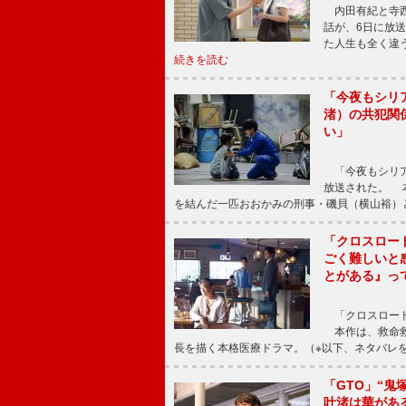
内田有紀と寺西
話が、6日に放
た人生も全く違
続きを読む
「今夜もシリ
渚）の共犯関
い」
「今夜もシリア
放送された。 
を結んだ一匹おおかみの刑事・磯貝（横山裕）
「クロスロー
ごく難しいと
とがある』っ
「クロスロード
本作は、救命救
長を描く本格医療ドラマ。（※以下、ネタバレ
「GTO」“
叶渚は華があ