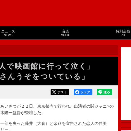
ニュース
音楽
特別企画
NEWS
MUSIC
PR
一人で映画館に行って泣く」
さんうそをついている」
ポスト
シェア
送る
あいさつが２２日、東京都内で行われ、出演者の関ジャニ∞の
廣木隆一監督が登壇した。
一部を失った藤井（大倉）と余命を宣告された恋人の佳美
ーリー。