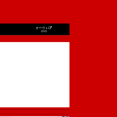
オーヴォ
OVO