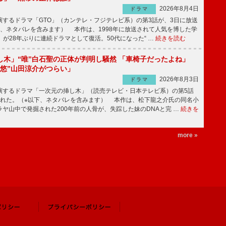
2026年8月4日
ドラマ
するドラマ「GTO」（カンテレ・フジテレビ系）の第3話が、3日に放送
下、ネタバレを含みます） 本作は、1998年に放送されて人気を博した学
」が28年ぶりに連続ドラマとして復活。50代になった“ …
続きを読む
し木」“唯”白石聖の正体が判明し騒然 「車椅子だったよね」
“悠”山田涼介がつらい」
2026年8月3日
ドラマ
するドラマ「一次元の挿し木」（読売テレビ・日本テレビ系）の第5話
された。（※以下、ネタバレを含みます） 本作は、松下龍之介氏の同名小
ヤ山中で発掘された200年前の人骨が、失踪した妹のDNAと完 …
続きを
more »