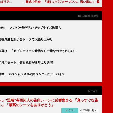
いている」
前田敦子、ＭＶ授賞式で司会 「楽しいパフォーマンス、思い出に」
RELATED NEWS
未来」 メンバー勢ぞろいでサプライズ歌唱も
高橋真麻と女子会トークで大盛り上がり
大喜び 「セブンティーン時代から一緒なのでうれしい」
７月スタート、舘＆浅野が８年ぶり共演
挑戦 スペシャルＭＣの関ジャニ∞にアドバイス
NEWS
ト」“澄晴”寺西拓人の告白シーンに反響集まる 「真っすぐな告
い」「最高のシーンをありがとう」
2026年8月7日
ドラマ