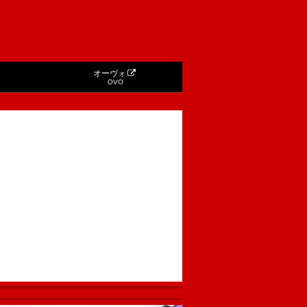
オーヴォ
OVO