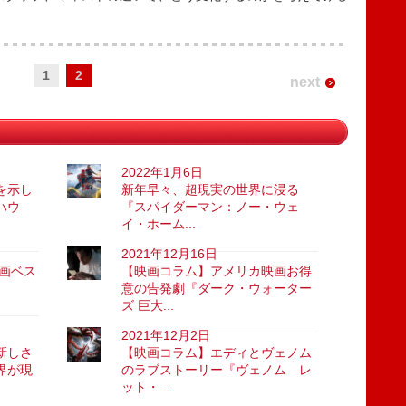
1
2
next
2022年1月6日
を示し
新年早々、超現実の世界に浸る
ハウ
『スパイダーマン：ノー・ウェ
イ・ホーム...
2021年12月16日
映画ベス
【映画コラム】アメリカ映画お得
意の告発劇『ダーク・ウォーター
ズ 巨大...
2021年12月2日
新しさ
【映画コラム】エディとヴェノム
界が現
のラブストーリー『ヴェノム レ
ット・...