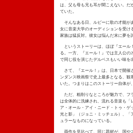
は、父も母も兄も耳が聞こえない。だ
ていた。
そんなある日、ルビーに歌の才能があ
女に音楽大学のオーディションを受け
家族は猛反対。彼女は悩んだ末に夢を
というストーリーは、ほぼ『エール！
る。一方、『エール！』では主人公の
で同じ役を演じたデルベスもいい味を
さて、『エール！』は、日本で開催さ
ンダンス映画祭で史上最多となる、観
いた。つまりはこのストーリー自体が
ただ、粗削りなところが魅力で、フラ
は全体的に洗練され、流れる音楽も「
ア・オール・アイ・ニード・トゥ・ゲ
光と影」（ジョニ・ミッチェル）、「
ュラーなものになっている。
両作を見比べて、同じ題材が、国やス