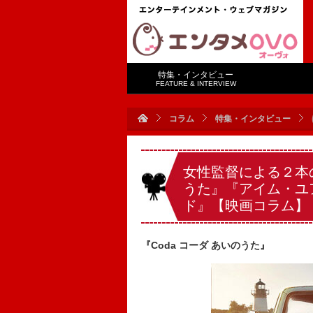
特集・インタビュー
FEATURE & INTERVIEW
コラム
特集・インタビュー
女性監督による２本の
うた』『アイム・ユ
ド』【映画コラム】
『Coda コーダ あいのうた』