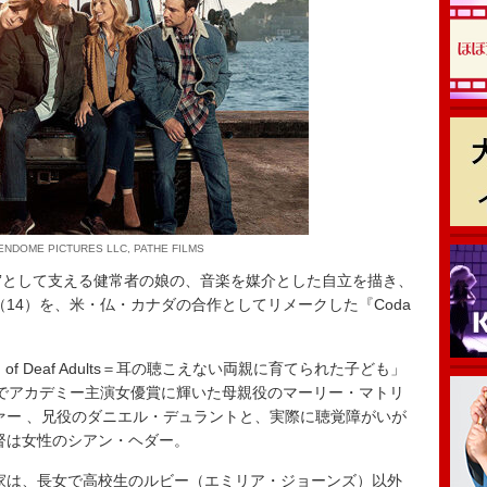
VENDOME PICTURES LLC, PATHE FILMS
”として支える健常者の娘の、音楽を媒介とした自立を描き、
14）を、米・仏・カナダの合作としてリメークした『Coda
 of Deaf Adults＝耳の聴こえない両親に育てられた⼦ども」
）でアカデミー主演女優賞に輝いた母親役のマーリー・マトリ
ァー 、兄役のダニエル・デュラントと、実際に聴覚障がいが
督は女性のシアン・ヘダー。
は、長女で高校生のルビー（エミリア・ジョーンズ）以外