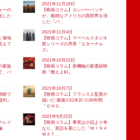
2021年11月18日
ェーの
【映画コラム】カンバーバッチ
化した
が、複雑なアメリカの西部男を演
じた『パ...
2021年11月4日
と塚地
【映画コラム】マーベルスタジオ
見えて
新シリーズの序章『エターナル
ズ』
2021年10月22日
の家族
【映画コラム】新機軸の新選組映
て、バ
画『燃えよ剣』
2021年10月7日
画館で
【映画コラム】フランス人監督が
裁判』
描いた“最後の日本兵”の30年間
『ＯＮＯ...
2021年9月22日
クレイ
【映画コラム】事実は小説より奇
編
なり。実話を基にした『ＭＩＮＡ
ＭＡＴ...