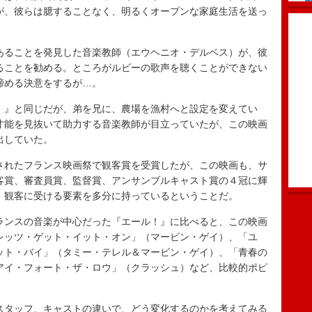
が、彼らは臆することなく、明るくオープンな家庭生活を送っ
ることを発見した音楽教師（エウヘニオ・デルベス）が、彼
ることを勧める。ところがルビーの歌声を聴くことができない
諦める決意をするが…。
』と同じだが、弟を兄に、農場を漁村へと設定を変えてい
才能を見抜いて助力する音楽教師が目立っていたが、この映画
出していた。
れたフランス映画祭で観客賞を受賞したが、この映画も、サ
客賞、審査員賞、監督賞、アンサンブルキャスト賞の４冠に輝
、観客に受ける要素を多分に持っているということだ。
ンスの音楽が中心だった『エール！』に比べると、この映画
レッツ・ゲット・イット・オン」（マービン・ゲイ）、「ユ
ット・バイ」（タミー・テレル＆マービン・ゲイ）、「青春の
アイ・フォート・ザ・ロウ」（クラッシュ）など、比較的ポピ
タッフ、キャストの違いで、どう変化するのかを考えてみる