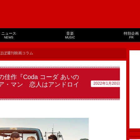
ニュース
音楽
特別企画
NEWS
MUSIC
PR
ほぼ週刊映画コラム
佳作『Coda コーダ あいの
ア・マン 恋人はアンドロイ
2022年1月20日