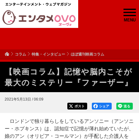
MENU
コラム
特集・インタビュー
ほぼ週刊映画コラム
【映画コラム】記憶や脳内こそが
最大のミステリー『ファーザー』
2021年5月13日 / 06:09
ポスト
シェア
送る
ロンドンで独り暮らしをしているアンソニー（アンソニ
ー・ホプキンス）は、認知症で記憶が薄れ始めていたが、
娘のアン（オリビア・コールマン）が手配した介護人を