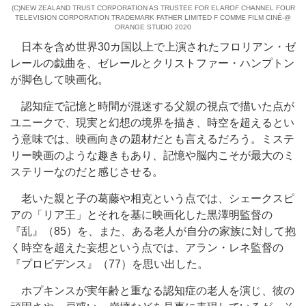
(C)NEW ZEALAND TRUST CORPORATION AS TRUSTEE FOR ELAROF CHANNEL FOUR
TELEVISION CORPORATION TRADEMARK FATHER LIMITED F COMME FILM CINÉ-@
ORANGE STUDIO 2020
日本を含め世界30カ国以上で上演されたフロリアン・ゼ
レールの戯曲を、ゼレールとクリストファー・ハンプトン
が脚色して映画化。
認知症で記憶と時間が混迷する父親の視点で描いた点が
ユニークで、現実と幻想の境界を描き、時空を超えるとい
う意味では、映画向きの題材だとも言えるだろう。ミステ
リー映画のような趣きもあり、記憶や脳内こそが最大のミ
ステリーなのだと感じさせる。
老いた親と子の葛藤や相克という点では、シェークスピ
アの「リア王」とそれを基に映画化した黒澤明監督の
『乱』（85）を、また、ある老人が自分の家族に対して抱
く時空を超えた妄想という点では、アラン・レネ監督の
『プロビデンス』（77）を思い出した。
ホプキンスが実年齢と重なる認知症の老人を演じ、彼の