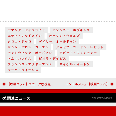
アマンダ・セイフライド
アンソニー・ホプキンス
エディ・レッドメイン
オーソン・ウェルズ
クロエ・ジャロ
ゲイリー・オールドマン
サシャ・バロン・コーエン
ジョセフ・ゴードン・レビット
チャドウィック・ボーズマン
デビッド・フィンチャー
トム・ハンクス
ビオラ・デイビス
フランシス・マクドーマンド
マイケル・キートン
マーク・ライランス
【映画コラム】ユニークな視点で描かれたドキュメンタリー映画『ブックセラーズ』と『SNS－少女たち10日間－』
【映画コラム】緊急事態宣言の中、公開にこぎつけた『ラブ・セカンド・サイト はじまりは初恋のおわりから』『ジェントルメン』
関連ニュース
RELATED NEWS