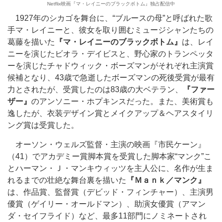
Netflix映画『マ・レイニーのブラックボトム』独占配信中
1927年のシカゴを舞台に、“ブルースの母”と呼ばれた歌
手マ・レイニーと、彼女を取り囲むミュージシャンたちの
葛藤を描いた
『マ・レイニーのブラックボトム』
は、レイ
ニーを演じたビオラ・デイビスと、野心家のトランペッタ
ーを演じたチャドウィック・ボーズマンがそれぞれ主演賞
候補となり、43歳で急逝したボーズマンの死後受賞が最有
力とされたが、受賞したのは83歳の大ベテラン、
『ファー
ザー』
のアンソニー・ホプキンスだった。また、美術賞も
逸したが、衣装デザイン賞とメイクアップ＆ヘアスタイリ
ング賞は受賞した。
オーソン・ウェルズ監督・主演の映画『市民ケーン』
（41）でアカデミー賞脚本賞を受賞した脚本家“マンク”こ
とハーマン・Ｊ・マンキウィッツを主人公に、名作が生ま
れるまでの壮絶な舞台裏を描いた
『Ｍａｎｋ／マンク』
は、作品賞、監督賞（デビッド・フィンチャー）、主演男
優賞（ゲイリー・オールドマン）、助演女優賞（アマン
ダ・セイフライド）など、最多11部門にノミネートされ