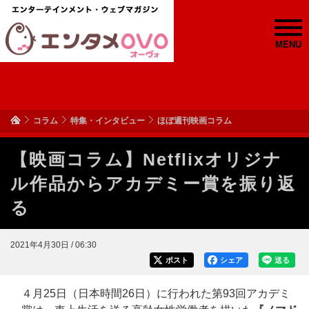
MENU
コラム
特集・インタビュー
ほぼ週刊映画コラム
【映画コラム】Netflixオリジナ
ル作品からアカデミー賞を振り返
る
2021年4月30日 / 06:30
ポスト
シェア
送る
４月25日（日本時間26日）に行われた第93回アカデミ