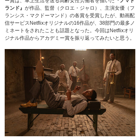
ー賞は、車上生活を送る高齢女性労働者を描いた
『ノマド
ランド』
が作品、監督（クロエ・ジャロ）、主演女優（フ
ランシス・マクドーマンド）の各賞を受賞したが、動画配
信サービスNetflixオリジナルの16作品が、38部門の最多ノ
ミネートをされたことも話題となった。今回はNetflixオリ
ジナル作品からアカデミー賞を振り返ってみたいと思う。