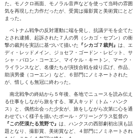
た。モノクロ画面、モノラル音声などを使って当時の雰囲
気を再現した力作だったが、受賞は撮影賞と美術賞にとど
まった。
ベトナム戦争の反対運動に端を発し、抗議デモを企てた
とされ逮捕、起訴された７人の男（シカゴ・セブン）の衝
撃の裁判を実話に基づいて描いた
『シカゴ７裁判』
は、エ
ディ・レッドメイン、ジョセフ・ゴードン・レビット、サ
シャ・バロン・コーエン、マイケル・キートン、マーク・
ライランスなど、名優たちが演技合戦を繰り広げ、作品、
助演男優（コーエン）など、６部門にノミネートされた
が、惜しくも無冠に終わった。
南北戦争の終結から５年後、各地でニュースを読み伝え
る仕事をしながら旅をする、軍人キッド（トム・ハンク
ス）と、偶然出会った少女が、旅をしながら次第に心を通
わせていく様子を描いたポール・グリーングラス監督の
『この茫漠たる荒野で』
は、ハンクスの西部劇初出演も話
題となり、撮影賞、美術賞など、４部門にノミネートされ