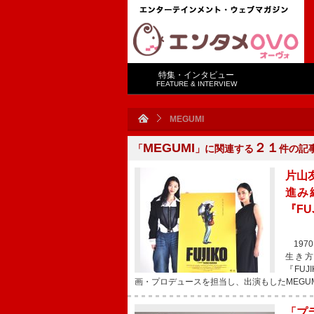
特集・インタビュー
FEATURE & INTERVIEW
MEGUMI
MEGUMI
２１
「
」に関連する
件の記
片山
進み
『F
197
生き
『FU
画・プロデュースを担当し、出演もしたMEGU
「プ