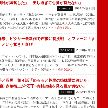
細胞が興奮した」「美し過ぎて心臓が持たない」
2024年4月21日
TOPICS
が主演するドラマ「東京タワー」（テレビ朝日系）の第1話が、20日に
れた。（※以下、ネタバレあり） 本作は、江國香織氏の同名恋愛小説が
愛を知らない医大生・小島透（永瀬）が20歳上の大人の女性・浅野詩史
由夏）との許されざる恋に溺れていく・・・
続きを読む
春奈、ピクサー最新作で声優に初挑戦 オファーに「ま
！という驚きと喜び」
2023年7月5日
TOPICS
マイ・エレメント』日本版お披露目イベントが４日、東京都内で行わ
本版声優の川口春奈、玉森裕太（Kis-My-Ft2）、MEGUMIが登壇した。
ニー＆ピクサー最新作となる本作は、火・水・土・風の“４つのエレメン
ちが暮らす街エレメント・シティを舞台・・・
続きを読む
子と羽男」第４話「めるると趣里の姉妹愛に泣いた」
大庭”赤楚衛二が“石子”有村架純を見る目が切ない」
2022年8月7日
TOPICS
純と中村倫也がＷ主演するドラマ「石子と羽男‐そんなコトで訴えま
」（TBS系）の第４話が、５日に放送された。 本作は、司法試験に４回
崖っぷち東大卒のパラリーガル・石子（有村）と、司法試験に１回で合格