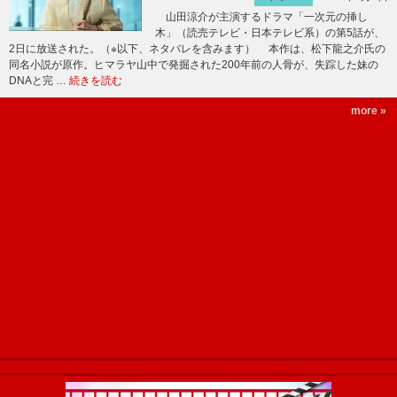
山田涼介が主演するドラマ「一次元の挿し
木」（読売テレビ・日本テレビ系）の第5話が、
2日に放送された。（※以下、ネタバレを含みます） 本作は、松下龍之介氏の
同名小説が原作。ヒマラヤ山中で発掘された200年前の人骨が、失踪した妹の
DNAと完 …
続きを読む
more »