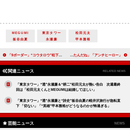
MEGUMI
東京タワー
松田元太
板谷由夏
永瀬廉
甲本雅裕
「9ボーダー」“コウタロウ”松下洸平の決断に「涙腺崩壊」 「“七苗”川口春奈と一緒に泣いた」「つら過ぎる」
「アンチヒーロー」「結局、名字に色が付く人は全員味方だったんだね」「10人の真犯人を逃すとも、一人の無辜を罰するなかれ」
関連ニュース
RELATED NEWS
「東京タワー」“透”永瀬廉＆“耕二”松田元太が熱い告白 次週最終
回は「松田元太くんとMEGUMIは結婚してほしい」
「東京タワー」“透”永瀬廉と“詩史”板谷由夏の軽井沢旅行が急転直
下 「切ない」「“英雄”甲本雅裕がどうなるのかが怖過ぎる」
芸能ニュース
NEWS