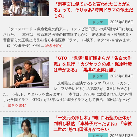
『刑事面に似ていると言われたことがあ
る』って、そりゃあ2時間ドラマの帝王だ
もの」
2026年8月6日
ドラマ
「クロスロード ～救命救急の約束～」（テレビ朝日系）の第5話が4日に放送
された。 本作は、救命救急医療の最前線でもがく、若き救命医・救急隊員・
警察官らの正義と成長を描く本格医療ドラマ。（※以下、ネタバレを含みます）
遥（今田美桜）や桐 …
続きを読む
「GTO」“鬼塚”反町隆史らが「告白大作
戦」を決行 「カジサックの娘・梶原叶渚
は華がある」「黒幕の正体は誰」
2026年8月4日
ドラマ
反町隆史が主演するドラマ「GTO」（カンテ
レ・フジテレビ系）の第3話が、3日に放送され
た。（※以下、ネタバレを含みます） 本作は、1998年に放送されて人気を博
した学園ドラマ「GTO」が28年ぶりに連続ドラマとして復活。50代になった“
…
続きを読む
「一次元の挿し木」“唯”白石聖の正体が
判明し騒然 「車椅子だったよね」「宗教
二世の“悠”山田涼介がつらい」
2026年8月3日
ドラマ