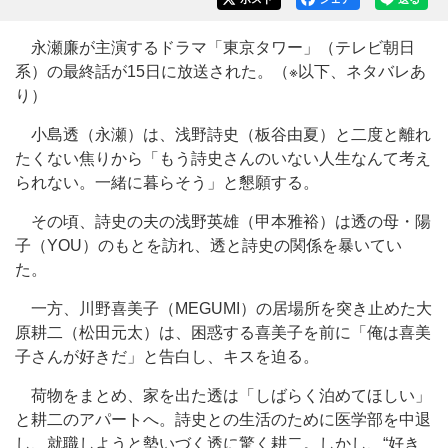
永瀬廉が主演するドラマ「東京タワー」（テレビ朝日
系）の最終話が15日に放送された。（※以下、ネタバレあ
り）
小島透（永瀬）は、浅野詩史（板谷由夏）と二度と離れ
たくない焦りから「もう詩史さんのいない人生なんて考え
られない。一緒に暮らそう」と懇願する。
その頃、詩史の夫の浅野英雄（甲本雅裕）は透の母・陽
子（YOU）のもとを訪れ、透と詩史の関係を暴いてい
た。
一方、川野喜美子（MEGUMI）の居場所を突き止めた大
原耕二（松田元太）は、困惑する喜美子を前に「俺は喜美
子さんが好きだ」と告白し、キスを迫る。
荷物をまとめ、家を出た透は「しばらく泊めてほしい」
と耕二のアパートへ。詩史との生活のために医学部を中退
し、就職しようと勢いづく透に驚く耕二。しかし、“好き