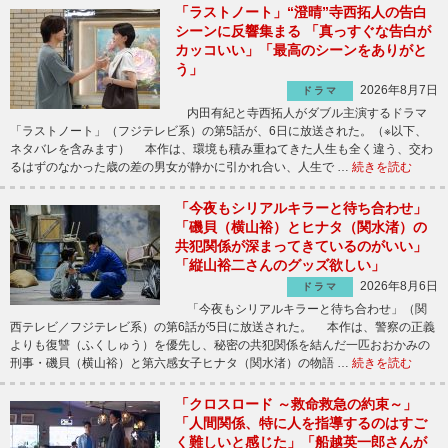
「ラストノート」“澄晴”寺西拓人の告白
シーンに反響集まる 「真っすぐな告白が
カッコいい」「最高のシーンをありがと
う」
2026年8月7日
ドラマ
内田有紀と寺西拓人がダブル主演するドラマ
「ラストノート」（フジテレビ系）の第5話が、6日に放送された。（※以下、
ネタバレを含みます） 本作は、環境も積み重ねてきた人生も全く違う、交わ
るはずのなかった歳の差の男女が静かに引かれ合い、人生で …
続きを読む
「今夜もシリアルキラーと待ち合わせ」
「磯貝（横山裕）とヒナタ（関水渚）の
共犯関係が深まってきているのがいい」
「縦山裕二さんのグッズ欲しい」
2026年8月6日
ドラマ
「今夜もシリアルキラーと待ち合わせ」（関
西テレビ／フジテレビ系）の第6話が5日に放送された。 本作は、警察の正義
よりも復讐（ふくしゅう）を優先し、秘密の共犯関係を結んだ一匹おおかみの
刑事・磯貝（横山裕）と第六感女子ヒナタ（関水渚）の物語 …
続きを読む
「クロスロード ～救命救急の約束～」
「人間関係、特に人を指導するのはすご
く難しいと感じた」「船越英一郎さんが