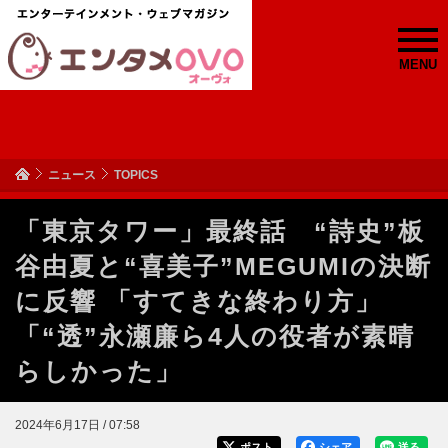
MENU
ニュース
TOPICS
「東京タワー」最終話 “詩史”板
谷由夏と“喜美子”MEGUMIの決断
に反響 「すてきな終わり方」
「“透”永瀬廉ら4人の役者が素晴
らしかった」
2024年6月17日 / 07:58
ポスト
シェア
送る