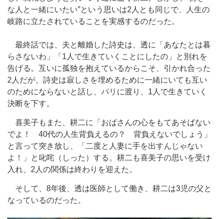
な人と一緒にいたい”という思いは2人とも同じで、人生の
岐路に立たされていることを実感するのだった。
最終話では、夫と離婚した詩史は、透に「あなたとは暮
らさないわ」「1人で生きていくことにしたの」と別れを
告げる。互いに孤独を抱えているからこそ、引かれ合った
2人だが、詩史は寂しさを埋めるために一緒にいても互い
のためにならないと話し、パリに渡り、1人で生きていく
決断を下す。
喜美子もまた、耕二に「おばさんの心をもてあそばない
でよ！ 40代の人生背負えるの？ 背負えないでしょう」
と言って突き放し、「二度と人妻に手を出すんじゃない
よ！」と叱咤（しった）する。耕二も喜美子の思いを受け
入れ、2人の関係は終わりを迎えた。
そして、8年後、透は医師として働き、耕二は3児の父と
なっているのだった。