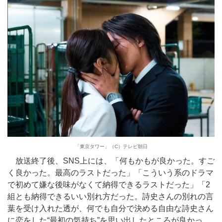
「東京タワー」（C）テレビ朝日
放送終了後、SNS上には、「何もかもが良かった。すご
く良かった。最高のラストだった」「こういう系のドラマ
で初めて嫌な後味がなくて納得できるラストだった」「2
組とも納得できるいい別れ方だった。詩史さんの別れの言
葉を受け入れた透が、何でも自分で決める自由な詩史さん
に恋をした“最初の気持ち”を思い出したところが良かっ