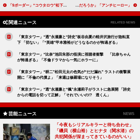
「9ボーダー」“コウタロウ”松下洸平の素性が判明 「お風呂で1人で泣く“七苗”川口春奈に胸が苦しい」
「アンチヒーロー」「そもそも糸井一家殺害の真犯人は誰なんだろうか？」「一体誰を信じていいのか分からなくなる」
関連ニュース
RELATED NEWS
「東京タワー」“透”永瀬廉と“詩史”板谷由夏の軽井沢旅行が急転直
下 「切ない」「“英雄”甲本雅裕がどうなるのかが怖過ぎる」
「東京タワー」“比奈”池田朱那の怪演に視聴者衝撃 「比奈ちゃん
が怖過ぎる」「不倫ドラマから一気にホラーに」
「東京タワー」“耕二”松田元太の色気が“だだ漏れ” ラストの衝撃展
開に「不倫の代償よ」「来週は修羅場になりそう」
「東京タワー」“透”永瀬廉と“楓”永瀬莉子がラストに急展開 「詩史
からの電話を切って正解」「それでいいの!? 透くん」
芸能ニュース
NEWS
「今夜もシリアルキラーと待ち合わせ」
「磯貝（横山裕）とヒナタ（関水渚）の
共犯関係が深まってきているのがいい」