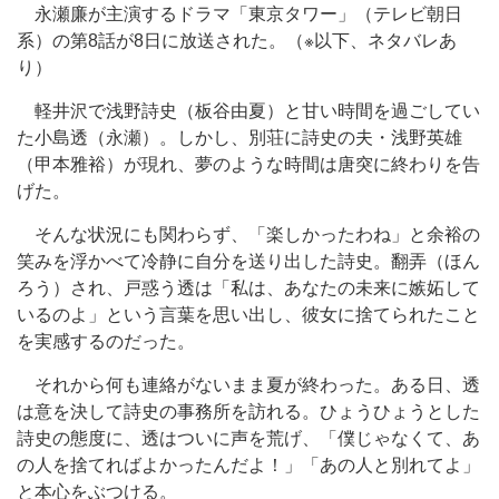
永瀬廉が主演するドラマ「東京タワー」（テレビ朝日
系）の第8話が8日に放送された。（※以下、ネタバレあ
り）
軽井沢で浅野詩史（板谷由夏）と甘い時間を過ごしてい
た小島透（永瀬）。しかし、別荘に詩史の夫・浅野英雄
（甲本雅裕）が現れ、夢のような時間は唐突に終わりを告
げた。
そんな状況にも関わらず、「楽しかったわね」と余裕の
笑みを浮かべて冷静に自分を送り出した詩史。翻弄（ほん
ろう）され、戸惑う透は「私は、あなたの未来に嫉妬して
いるのよ」という言葉を思い出し、彼女に捨てられたこと
を実感するのだった。
それから何も連絡がないまま夏が終わった。ある日、透
は意を決して詩史の事務所を訪れる。ひょうひょうとした
詩史の態度に、透はついに声を荒げ、「僕じゃなくて、あ
の人を捨てればよかったんだよ！」「あの人と別れてよ」
と本心をぶつける。