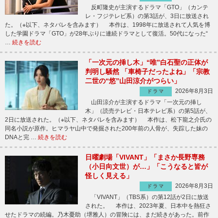
反町隆史が主演するドラマ「GTO」（カンテ
レ・フジテレビ系）の第3話が、3日に放送され
た。（※以下、ネタバレを含みます） 本作は、1998年に放送されて人気を博
した学園ドラマ「GTO」が28年ぶりに連続ドラマとして復活。50代になった“
…
続きを読む
「一次元の挿し木」“唯”白石聖の正体が
判明し騒然 「車椅子だったよね」「宗教
二世の“悠”山田涼介がつらい」
2026年8月3日
ドラマ
山田涼介が主演するドラマ「一次元の挿し
木」（読売テレビ・日本テレビ系）の第5話が、
2日に放送された。（※以下、ネタバレを含みます） 本作は、松下龍之介氏の
同名小説が原作。ヒマラヤ山中で発掘された200年前の人骨が、失踪した妹の
DNAと完 …
続きを読む
日曜劇場「VIVANT」「まさか長野専務
（小日向文世）が…」「こうなると皆が
怪しく見える」
2026年8月3日
ドラマ
「VIVANT」（TBS系）の第12話が2日に放送
された。 本作は、2023年夏、日本中を熱狂さ
せたドラマの続編。乃木憂助（堺雅人）の冒険には、まだ続きがあった。前作