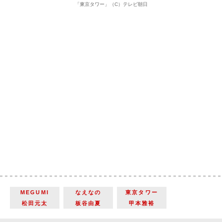
「東京タワー」（C）テレビ朝日
MEGUMI
なえなの
東京タワー
松田元太
板谷由夏
甲本雅裕