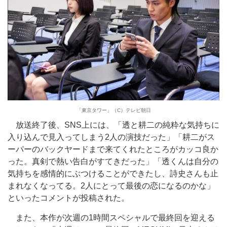
「東京タワー」（C）テレビ朝日
放送終了後、SNS上には、「透と耕二の純粋な気持ちに
入り込んで見入ってしまう2人の演技だった」「耕二がス
ーパーのバックヤードまで来てくれたところがカッコ良か
った。真剣で熱い告白がすてきだった」「透くんは自分の
気持ちを感情的にぶつけることができたし、詩史さんも止
まれなくなってる。2人にとって最後の恋になるのかな」
といったコメントが投稿された。
また、本作が次週の1時間スペシャルで最終回を迎える