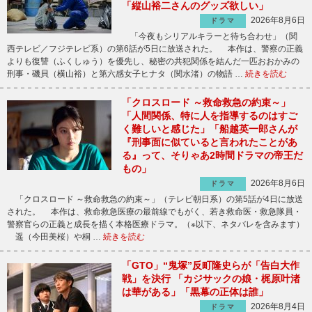
「縦山裕二さんのグッズ欲しい」
2026年8月6日
ドラマ
「今夜もシリアルキラーと待ち合わせ」（関
西テレビ／フジテレビ系）の第6話が5日に放送された。 本作は、警察の正義
よりも復讐（ふくしゅう）を優先し、秘密の共犯関係を結んだ一匹おおかみの
刑事・磯貝（横山裕）と第六感女子ヒナタ（関水渚）の物語 …
続きを読む
「クロスロード ～救命救急の約束～」
「人間関係、特に人を指導するのはすご
く難しいと感じた」「船越英一郎さんが
『刑事面に似ていると言われたことがあ
る』って、そりゃあ2時間ドラマの帝王だ
もの」
2026年8月6日
ドラマ
「クロスロード ～救命救急の約束～」（テレビ朝日系）の第5話が4日に放送
された。 本作は、救命救急医療の最前線でもがく、若き救命医・救急隊員・
警察官らの正義と成長を描く本格医療ドラマ。（※以下、ネタバレを含みます）
遥（今田美桜）や桐 …
続きを読む
「GTO」“鬼塚”反町隆史らが「告白大作
戦」を決行 「カジサックの娘・梶原叶渚
は華がある」「黒幕の正体は誰」
2026年8月4日
ドラマ