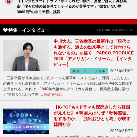
【インタビュー】ドラマ「ホメられたい僕の、妄想ごはん」高杉真
宙「僕も女性の目を見てしゃべるのが苦手です」“彼女いない歴
3000日”の非モテ役に挑戦！
特集・インタビュー
FEATURE & INTERVIEW
中川大志、三谷幸喜の最新作は「現代に
も通ずる、過去の出来事として片付けら
れないもの」を描く PARCO PRODUCE
2026「アメリカン・ドリーム」【インタ
ビュー】
2026年8月8日
舞台・ミュージカル
三谷幸喜が長年温めていたテーマを豪華キャストで描く、渾身（こんしん）
の書き下ろし新作舞台「アメリカン・ドリーム」が8月15日からPARCO劇場で
上演される。本作は、1940年代後半のアメリカを舞台に、反共産主義に基づ
く“赤狩り”によって告 …
続きを読む
【K-POPもKドラマも深読みしたら韓国
が見えた】＃韓国人はなぜ「呼称整理」
をするのか、「脱出おひとり島」が映す
韓国社会
2026年8月7日