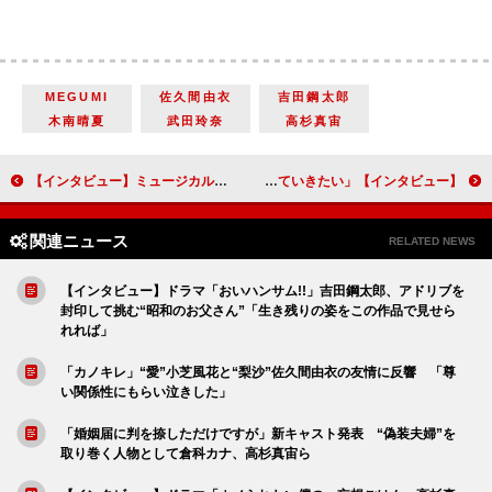
MEGUMI
佐久間由衣
吉田鋼太郎
木南晴夏
武田玲奈
高杉真宙
【インタビュー】ミュージカル「笑う男 The Eternal Love －永遠の愛－」浦井健治「どんなにつらくても人間は素晴らしいと思ってもらえる作品に」
【インタビュー】ブロードウェーミュージカル「ヘドウィグ・アンド・アングリーインチ」丸山隆平演じるヘドウィグの恋人役さとうほなみ「やりたい放題やっていきたい」
関連ニュース
RELATED NEWS
【インタビュー】ドラマ「おいハンサム!!」吉田鋼太郎、アドリブを
封印して挑む“昭和のお父さん”「生き残りの姿をこの作品で見せら
れれば」
「カノキレ」“愛”小芝風花と“梨沙”佐久間由衣の友情に反響 「尊
い関係性にもらい泣きした」
「婚姻届に判を捺しただけですが」新キャスト発表 “偽装夫婦”を
取り巻く人物として倉科カナ、高杉真宙ら