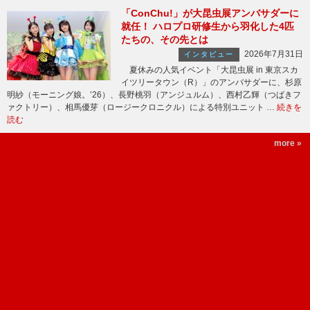
「ConChu!」が大昆虫展アンバサダーに
就任！ ハロプロ研修生から羽化した4匹
たちの、その先とは
2026年7月31日
インタビュー
夏休みの人気イベント「大昆虫展 in 東京スカ
イツリータウン（R）」のアンバサダーに、杉原
明紗（モーニング娘。’26）、長野桃羽（アンジュルム）、西村乙輝（つばきフ
ァクトリー）、相馬優芽（ロージークロニクル）による特別ユニット …
続きを
読む
more »