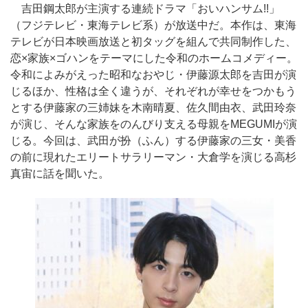
吉田鋼太郎が主演する連続ドラマ「おいハンサム!!」
（フジテレビ・東海テレビ系）が放送中だ。本作は、東海
テレビが日本映画放送と初タッグを組んで共同制作した、
恋×家族×ゴハンをテーマにした令和のホームコメディー。
令和によみがえった昭和なおやじ・伊藤源太郎を吉田が演
じるほか、性格は全く違うが、それぞれが幸せをつかもう
とする伊藤家の三姉妹を木南晴夏、佐久間由衣、武田玲奈
が演じ、そんな家族をのんびり支える母親をMEGUMIが演
じる。今回は、武田が扮（ふん）する伊藤家の三女・美香
の前に現れたエリートサラリーマン・大倉学を演じる高杉
真宙に話を聞いた。