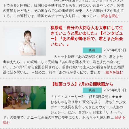
K-POPや韓国ドラマは、エンターテインメン
トであると同時に、韓国社会を映す鏡でもある。何気ない言葉やしぐさ、習慣
の背景をたどると、その国ならではの価値観や歴史、人との関わり方が見えて
くる。この連載では、韓国カルチャーを入り口に、知ってい …
続きを読む
福原遥「自分の大切な人を大事にして生
きていこうと思いました」【インタビュ
ー】『あの星が降る丘で、君とまた出会
いたい。』
2026年8月6日
映画
大ヒット映画『あの花が咲く丘で、君とまた
出会えたら。』の続編にして完結編『あの星が降る丘で、君とまた出会いた
い。』が8月7日から全国公開される。前作に続いて主人公の百合を演じた福原
遥に話を聞いた。 －始めに、前作『あの花が咲く丘で、君とま …
続きを読む
【映画コラム】7月の公開映画から
2026年8月3日
映画
「トイ・ストーリー5」（7月3日公開）★★★
おもちゃを取り巻く“変化”を描く 持ち主の少女
ボニーの成長を見守ってきたカウガール人形の
ジェシー。だが、タブレット端末「リリーパッ
ド」の登場で、ボニーは画面の世界に夢中になり、おもちゃと遊ぶ時 …
続きを
読む