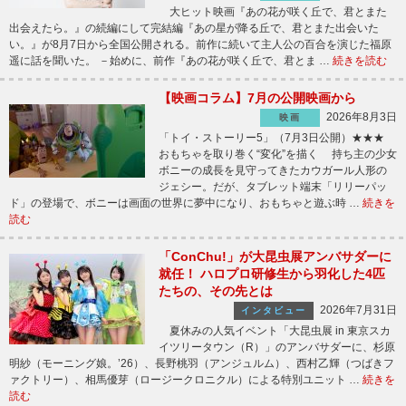
大ヒット映画『あの花が咲く丘で、君とまた
出会えたら。』の続編にして完結編『あの星が降る丘で、君とまた出会いた
い。』が8月7日から全国公開される。前作に続いて主人公の百合を演じた福原
遥に話を聞いた。 －始めに、前作『あの花が咲く丘で、君とま …
続きを読む
【映画コラム】7月の公開映画から
2026年8月3日
映画
「トイ・ストーリー5」（7月3日公開）★★★
おもちゃを取り巻く“変化”を描く 持ち主の少女
ボニーの成長を見守ってきたカウガール人形の
ジェシー。だが、タブレット端末「リリーパッ
ド」の登場で、ボニーは画面の世界に夢中になり、おもちゃと遊ぶ時 …
続きを
読む
「ConChu!」が大昆虫展アンバサダーに
就任！ ハロプロ研修生から羽化した4匹
たちの、その先とは
2026年7月31日
インタビュー
夏休みの人気イベント「大昆虫展 in 東京スカ
イツリータウン（R）」のアンバサダーに、杉原
明紗（モーニング娘。’26）、長野桃羽（アンジュルム）、西村乙輝（つばきフ
ァクトリー）、相馬優芽（ロージークロニクル）による特別ユニット …
続きを
読む