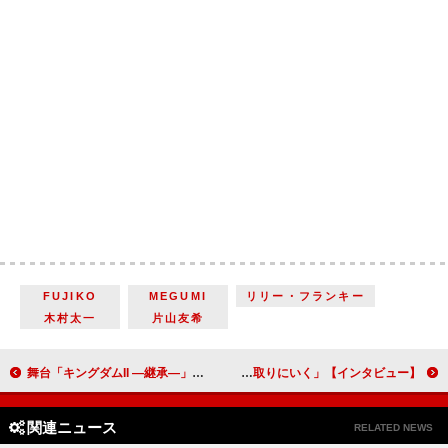
FUJIKO
MEGUMI
リリー・フランキー
木村太一
片山友希
舞台「キングダムII ―継承―」三浦宏規・高野洸・山本千尋・山口祐一郎、「死力を尽くさなければいけない」作品に再び挑む【インタビュー】
山下美月が“かつてなく最高の主人公”に 「自分も成瀬あかりのような人間に近づきたい」舞台「成瀬は天下を取りにいく」【インタビュー】
関連ニュース
RELATED NEWS