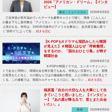
2026「アメリカン・ドリーム」【インタ
ビュー】
2026年8月8日
舞台・ミュージカル
三谷幸喜が長年温めていたテーマを豪華キャストで描く、渾身（こんしん）
の書き下ろし新作舞台「アメリカン・ドリーム」が8月15日からPARCO劇場で
上演される。本作は、1940年代後半のアメリカを舞台に、反共産主義に基づ
く“赤狩り”によって告 …
続きを読む
【K-POPもKドラマも深読みしたら韓国
が見えた】＃韓国人はなぜ「呼称整理」
をするのか、「脱出おひとり島」が映す
韓国社会
2026年8月7日
K-POPや韓国ドラマは、エンターテインメン
トであると同時に、韓国社会を映す鏡でもある。何気ない言葉やしぐさ、習慣
の背景をたどると、その国ならではの価値観や歴史、人との関わり方が見えて
くる。この連載では、韓国カルチャーを入り口に、知ってい …
続きを読む
福原遥「自分の大切な人を大事にして生
きていこうと思いました」【インタビュ
ー】『あの星が降る丘で、君とまた出会
いたい。』
2026年8月6日
映画