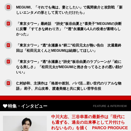
MEGUMI、「それでも俺は、妻としたい」で風間俊介と攻防戦 「新
しいエンタメの形として見ていただけたら」
「東京タワー」最終話 “詩史”板谷由夏と“喜美子”MEGUMIの決断
に反響 「すてきな終わり方」「“透”永瀬廉ら4人の役者が素晴らし
かった」
「東京タワー」“透”永瀬廉＆“耕二”松田元太が熱い告白 次週最終
回は「松田元太くんとMEGUMIは結婚してほしい」
「東京タワー」“透”永瀬廉と“詩史”板谷由夏のラブシーンが「絵に
なる美しさ」 「松田元太がMEGUMIと抱き合ってるときの悪い顔が
いい」
仁村紗和、主演作は「格差や差別、パパ活…若い世代のリアルな物
語」 莉子、片山友希、渡邉美穂と共に貧しい苦学生役
特集・インタビュー
FEATURE & INTERVIEW
中川大志、三谷幸喜の最新作は「現代に
も通ずる、過去の出来事として片付けら
れないもの」を描く PARCO PRODUCE