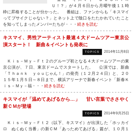
Ｕ！？」が４月６日から月曜午後１１時
枠に昇格することが分かった。 番組は、ファンからも「キスマイ
ってブサイクじゃない？」とネット上で陰口をたたかれていたこと
を知ってしまったメンバーたちが・・・
続きを読む
キスマイ、男性アーティスト最速４大ドームツアー東京公
演スタート！ 新曲＆イベントも発表に
2014年11月8日
TOPICS
Ｋｉｓ－Ｍｙ－Ｆｔ２のグループ初となる４大ドームツアーの東
京公演が、７日、東京ドームでスタートした。 公演では、新曲
「Ｔｈａｎｋ ｙｏｕじゃん！」の発売（１２月２４日）と、２０
１５年１月５日～８日まで、横浜アリーナで新春イベント「新春Ｋ
ｉｓ－Ｍｙ－福・・・
続きを読む
キスマイが「温めてあげるから…」 甘い言葉でささやく
新ＣＭが登場
2014年9月25日
TOPICS
Ｋｉｓ－Ｍｙ－Ｆｔ２（以下、キスマイ）が出演した「ホッカイ
ロ ぬくぬく当番」の新ＣＭ「あっためてあげる」篇が、１０月１