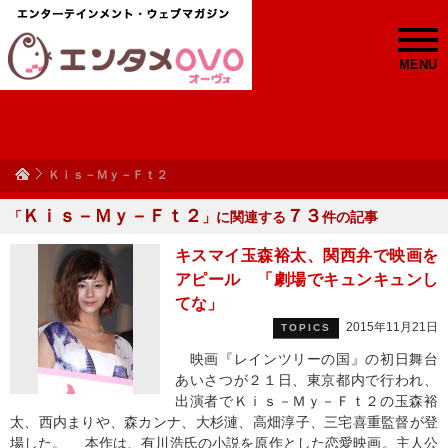
MENU
Ｋｉｓ－Ｍｙ－Ｆｔ２
Ｋｉｓ－Ｍｙ－Ｆｔ２
７３
「
」に関連する
件の記事
キスマイ玉森裕太、関西弁で映画を
アピール 「劇場でキュンキュンし
てな」
2015年11月21日
TOPICS
映画『レインツリーの国』の初日舞台
あいさつが２１日、東京都内で行われ、
出演者でＫｉｓ－Ｍｙ－Ｆｔ２の玉森裕
太、西内まりや、森カンナ、大杉漣、高畑淳子、三宅喜重監督が登
場した。 本作は、有川浩氏の小説を原作とした恋愛映画。主人公