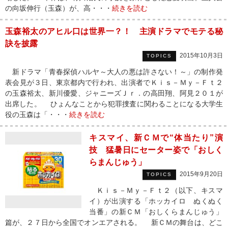
の向坂伸行（玉森）が、高・・・
続きを読む
玉森裕太のアヒル口は世界一？！ 主演ドラマでモテる秘
訣を披露
2015年10月3日
TOPICS
新ドラマ「青春探偵ハルヤ～大人の悪は許さない！～」の制作発
表会見が３日、東京都内で行われ、出演者でＫｉｓ－Ｍｙ－Ｆｔ２
の玉森裕太、新川優愛、ジャニーズＪｒ．の高田翔、阿見２０１が
出席した。 ひょんなことから犯罪捜査に関わることになる大学生
役の玉森は「・・・
続きを読む
キスマイ、新ＣＭで“体当たり”演
技 猛暑日にセーター姿で「おしく
らまんじゅう」
2015年9月20日
TOPICS
Ｋｉｓ－Ｍｙ－Ｆｔ２（以下、キスマ
イ）が出演する「ホッカイロ ぬくぬく
当番」の新ＣＭ「おしくらまんじゅう」
篇が、２７日から全国でオンエアされる。 新ＣＭの舞台は、どこ