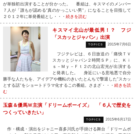
が単独初出演することが分かった。 番組は、キスマイのメンバー
７人が「誰もが認める“真のかっこいい男”」になることを目指して
２０１２年に単発番組とし・・・
続きを読む
キスマイ北山が最低男！？ フジ
「スカッとジャパン」出演
2015年7月6日
TOPICS
フジテレビは、６日放送の「痛快ＴＶ
スカッとジャパン２時間ＳＰ」に、Ｋｉ
ｓ－Ｍｙ－Ｆｔ２の北山宏光が出演する
と発表した。 身近にいる意地悪で自分
勝手な人たちを、アイデアや機転のきいたとんちで撃退した”スカッ
とする話”をショートドラマ化するこの番組。さまざ・・・
続きを読
む
玉森＆優馬Ｗ主演「ドリームボーイズ」 「６人で歴史を
つくっていきたい」
2015年6月17日
TOPICS
作・構成・演出をジャニー喜多川氏が手掛ける舞台「ドリームボ