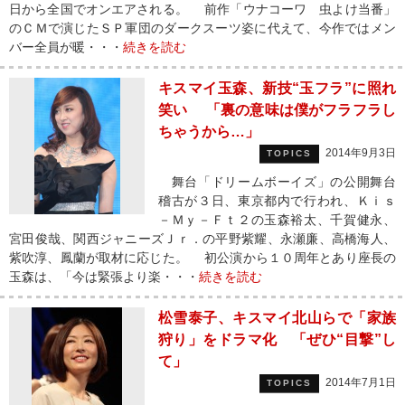
日から全国でオンエアされる。 前作「ウナコーワ 虫よけ当番」
のＣＭで演じたＳＰ軍団のダークスーツ姿に代えて、今作ではメン
バー全員が暖・・・
続きを読む
キスマイ玉森、新技“玉フラ”に照れ
笑い 「裏の意味は僕がフラフラし
ちゃうから…」
2014年9月3日
TOPICS
舞台「ドリームボーイズ」の公開舞台
稽古が３日、東京都内で行われ、Ｋｉｓ
－Ｍｙ－Ｆｔ２の玉森裕太、千賀健永、
宮田俊哉、関西ジャニーズＪｒ．の平野紫耀、永瀬廉、高橋海人、
紫吹淳、鳳蘭が取材に応じた。 初公演から１０周年とあり座長の
玉森は、「今は緊張より楽・・・
続きを読む
松雪泰子、キスマイ北山らで「家族
狩り」をドラマ化 「ぜひ“目撃”し
て」
2014年7月1日
TOPICS