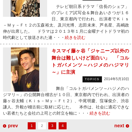
テレビ朝日系ドラマ「信長のシェフ」
のプレミア試写会＆舞台あいさつが１６
日、東京都内で行われ、出演者でＫｉｓ
－Ｍｙ－Ｆｔ２の玉森裕太、及川光博、志田未来、芦名星、高嶋政
伸が出席した。 ドラマは２０１３年１月に金曜ナイトドラマ初の
時代劇として放送された連・・・
続きを読む
キスマイ藤ヶ谷「ジャニーズ以外の
舞台は難しいけど面白い」 「コル
トガバメンツ～ハジメのハジマリ
～」に主演
2014年5月10日
TOPICS
舞台「コルトガバメンツ～ハジメのハ
ジマリ～」の公開舞台稽古が１０日、東京都内で行われ、出演者の
藤ヶ谷太輔（Ｋｉｓ－Ｍｙ－Ｆｔ２）、中尾明慶、窪塚俊介、渋谷
謙人、升毅が稽古前に取材に応じた。 本作は、社会に適応できな
い若者たちと会社の上司との対立を軸に・・・
続きを読む
prev
next
1
2
3
4