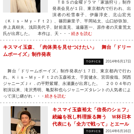
ＴＢＳの金曜ドラマ「家族狩り」制作
発表会見が１日、東京都内で行われ、出
演者の松雪泰子、伊藤淳史、北山宏光
（Ｋｉｓ－Ｍｙ－Ｆｔ２）、篠田麻里子、平岡祐太、山口紗弥加、
井上真樹夫、浅田美代子、財前直見、遠藤憲一、原作者の天童荒太
氏が出席した。 本作は、天・・・
続きを読む
キスマイ玉森、「肉体美を見せつけたい」 舞台「ドリー
ムボーイズ」制作発表
2014年6月17日
TOPICS
舞台「ドリームボーイズ」制作発表が１７日、東京都内で行わ
れ、Ｋｉｓ－Ｍｙ－Ｆｔ２の玉森裕太、千賀健永、宮田俊哉、関西
ジャニーズＪｒ．の平野紫耀、永瀬廉が出席した。 ２００４年の
初演以来、滝沢秀明、亀梨和也らジャニーズタレントの人気者によ
って演じ継がれ・・・
続きを読む
キスマイ玉森裕太「信長のシェフ」
続編を祝し料理振る舞う Ｗ杯日本
代表にも「全力で戦って」とエール
2014年6月16日
TOPICS