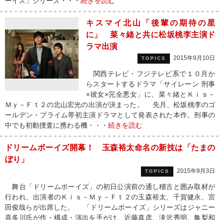
ーイズ」シリーズ・・・
続きを読む
キスマイ北山「後輩の期待の星
に」 菜々緒と共に松坂桃李主演ド
ラマ出演
2015年9月10日
TOPICS
関西テレビ・フジテレビ系で１０月か
らスタートするドラマ「サイレーン 刑事
×彼女×完全悪女」に、菜々緒とＫｉｓ－
Ｍｙ－Ｆｔ２の北山宏光の出演が決まった。 先月、松坂桃李のゴ
ールデン・プライム帯初主演ドラマとして発表された本作。刑事の
中でも初動捜査に携わる機・・・
続きを読む
ドリームボーイズ開幕！ 玉森裕太命名の新技は「たまの
ぼり」
2015年9月3日
TOPICS
舞台「ドリームボーイズ」の初日公演前の通し稽古と囲み取材が
行われ、出演者のＫｉｓ－Ｍｙ－Ｆｔ２の玉森裕太、千賀健永、宮
田俊哉らが出席した。 「ドリームボーイズ」シリーズはジャニー
喜多川氏が作・構成・演出を手がけ、近藤真彦、滝沢秀明、亀梨和