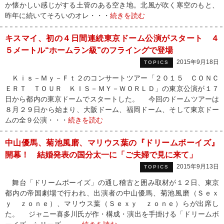
か懐かしい感じがする土管のある空き地。北風が吹く寒空のもと、
昨年に続いてそろいのオレ・・・
続きを読む
キスマイ、初の４日間連続東京ドーム公演がスタート ４
５メートル“ホームラン級”のフライングで登場
2015年9月18日
TOPICS
Ｋｉｓ－Ｍｙ－Ｆｔ２のコンサートツアー「２０１５ ＣＯＮＣ
ＥＲＴ ＴＯＵＲ ＫＩＳ－ＭＹ－ＷＯＲＬＤ」の東京公演が１７
日から都内の東京ドームでスタートした。 今回のドームツアーは
８月２９日から始まり、大阪ドーム、福岡ドーム、そして東京ドー
ムの全９公演・・・
続きを読む
中山優馬、菊池風磨、マリウス葉の『ドリームボーイズ』
開幕！ 結婚発表の国分太一に「ご夫婦で見に来て」
2015年9月13日
TOPICS
舞台「ドリームボーイズ」の通し稽古と囲み取材が１２日、東京
都内の帝国劇場で行われ、出演者の中山優馬、菊池風磨（Ｓｅｘ
ｙ ｚｏｎｅ）、マリウス葉（Ｓｅｘｙ ｚｏｎｅ）らが出席し
た。 ジャニー喜多川氏が作・構成・演出を手掛ける「ドリームボ