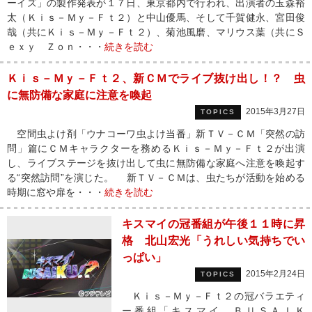
ーイズ」の製作発表が１７日、東京都内で行われ、出演者の玉森裕
太（Ｋｉｓ－Ｍｙ－Ｆｔ２）と中山優馬、そして千賀健永、宮田俊
哉（共にＫｉｓ－Ｍｙ－Ｆｔ２）、菊池風磨、マリウス葉（共にＳ
ｅｘｙ Ｚｏｎ・・・
続きを読む
Ｋｉｓ－Ｍｙ－Ｆｔ２、新ＣＭでライブ抜け出し！？ 虫
に無防備な家庭に注意を喚起
2015年3月27日
TOPICS
空間虫よけ剤「ウナコーワ虫よけ当番」新ＴＶ－ＣＭ「突然の訪
問」篇にＣＭキャラクターを務めるＫｉｓ－Ｍｙ－Ｆｔ２が出演
し、ライブステージを抜け出して虫に無防備な家庭へ注意を喚起す
る“突然訪問”を演じた。 新ＴＶ－ＣＭは、虫たちが活動を始める
時期に窓や扉を・・・
続きを読む
キスマイの冠番組が午後１１時に昇
格 北山宏光「うれしい気持ちでい
っぱい」
2015年2月24日
TOPICS
Ｋｉｓ－Ｍｙ－Ｆｔ２の冠バラエティ
ー番組「キスマイ ＢＵＳＡＩＫ