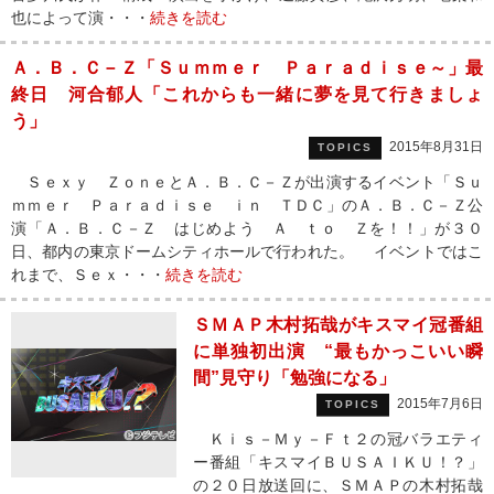
也によって演・・・
続きを読む
Ａ．Ｂ．Ｃ－Ｚ「Ｓｕｍｍｅｒ Ｐａｒａｄｉｓｅ～」最
終日 河合郁人「これからも一緒に夢を見て行きましょ
う」
2015年8月31日
TOPICS
Ｓｅｘｙ ＺｏｎｅとＡ．Ｂ．Ｃ－Ｚが出演するイベント「Ｓｕ
ｍｍｅｒ Ｐａｒａｄｉｓｅ ｉｎ ＴＤＣ」のＡ．Ｂ．Ｃ－Ｚ公
演「Ａ．Ｂ．Ｃ－Ｚ はじめよう Ａ ｔｏ Ｚを！！」が３０
日、都内の東京ドームシティホールで行われた。 イベントではこ
れまで、Ｓｅｘ・・・
続きを読む
ＳＭＡＰ木村拓哉がキスマイ冠番組
に単独初出演 “最もかっこいい瞬
間”見守り「勉強になる」
2015年7月6日
TOPICS
Ｋｉｓ－Ｍｙ－Ｆｔ２の冠バラエティ
ー番組「キスマイＢＵＳＡＩＫＵ！？」
の２０日放送回に、ＳＭＡＰの木村拓哉