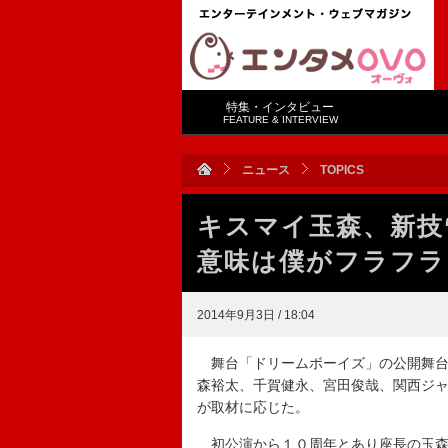
特集・インタビュー
FEATURE & INTERVIEW
ニュース
TOPICS
キスマイ玉森、新技
意味は僕がフラフラ
2014年9月3日 / 18:04
舞台「ドリームボーイズ」の公開舞台
森裕太、千賀健永、宮田俊哉、関西ジ
が取材に応じた。
初公演から１０周年とあり座長の玉森