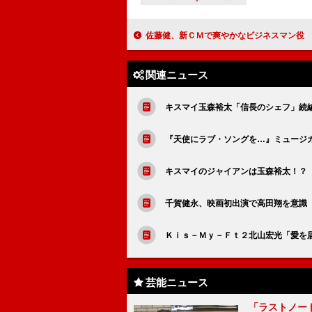
佐藤健、新ＣＭで爽やかなビジネスマン役 なくてはならない仕事のパートナーは「
関連ニュース
キスマイ玉森裕太「信長のシェフ」続
『天使にラブ・ソングを…』ミュージ
キスマイのジャイアンは玉森裕太！？
千賀健永、映画初出演で高田翔を意識
Ｋｉｓ－Ｍｙ－Ｆｔ２北山宏光「愛を届
芸能ニュース
「ラストノー