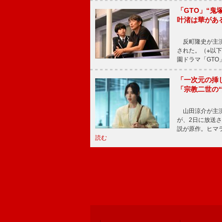
「GTO」“
叶渚は華があ
反町隆史が主演
された。（※以
園ドラマ「GTO
「一次元の挿
「宗教二世の
山田涼介が主演
が、2日に放送
説が原作。ヒマラ
読む