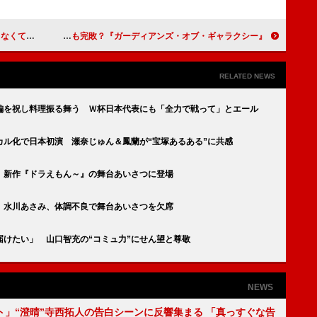
楽しい仲間」
山寺宏一、「一大ブームが来ます」 『アナ雪』も完敗？『ガーディアンズ・オブ・ギャラクシー』
RELATED NEWS
編を祝し料理振る舞う Ｗ杯日本代表にも「全力で戦って」とエール
カル化で日本初演 瀬奈じゅん＆鳳蘭が“宝塚あるある”に共感
 新作『ドラえもん～』の舞台あいさつに登場
 水川あさみ、体調不良で舞台あいさつを欠席
けたい」 山口智充の“コミュ力”にせん望と尊敬
NEWS
ト」“澄晴”寺西拓人の告白シーンに反響集まる 「真っすぐな告