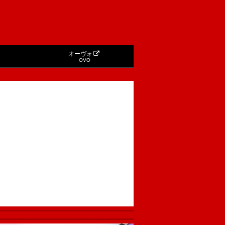
オーヴォ
OVO