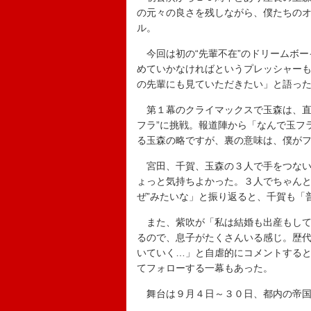
の元々の良さを残しながら、僕たちの
ル。
今回は初の“先輩不在”のドリームボー
めていかなければというプレッシャー
の先輩にも見ていただきたい」と語っ
第１幕のクライマックスで玉森は、直
フラ”に挑戦。報道陣から「なんで玉フラ
る玉森の略ですが、裏の意味は、僕が
宮田、千賀、玉森の３人で手をつない
ょっと気持ちよかった。３人でちゃんと
ぜ”みたいな」と振り返ると、千賀も「
また、紫吹が「私は結婚も出産もして
るので、息子がたくさんいる感じ。歴
いていく…」と自虐的にコメントする
てフォローする一幕もあった。
舞台は９月４日～３０日、都内の帝国