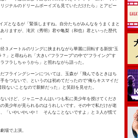
オリジナルのドリームボーイズも見ていただけたら」とアピー
イズとなるが「緊張しますね。自分たちがみんなをうまくまと
もありますが、滝沢（秀明）君や亀梨（和也）君といった歴代
た。
径３メートルのリングに挟まれながら華麗に回転する新技“玉
？」と尋ねられ「大きい“フラフープ”の中で“フライング”す
フラフラしちゃうから」と照れながら語った。
だフライングシーンについては、玉森が「飛んでるときはち
手をつないで、というのは初めてだったので“俺らキスマイだ
普段ないことなので新鮮だった」と笑顔を見せた。
ないけど、ジャニーさんはいつも私に美少年を授けてくださ
代の美少年が見られるのはうれしいです。その中で私だけが老
と、「いやいやいや！ そんなことないですよ」と３人が慌て
劇場で上演。