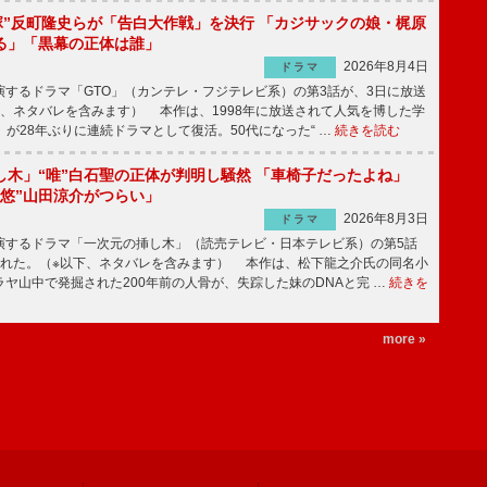
鬼塚”反町隆史らが「告白大作戦」を決行 「カジサックの娘・梶原
る」「黒幕の正体は誰」
2026年8月4日
ドラマ
するドラマ「GTO」（カンテレ・フジテレビ系）の第3話が、3日に放送
下、ネタバレを含みます） 本作は、1998年に放送されて人気を博した学
」が28年ぶりに連続ドラマとして復活。50代になった“ …
続きを読む
し木」“唯”白石聖の正体が判明し騒然 「車椅子だったよね」
“悠”山田涼介がつらい」
2026年8月3日
ドラマ
するドラマ「一次元の挿し木」（読売テレビ・日本テレビ系）の第5話
された。（※以下、ネタバレを含みます） 本作は、松下龍之介氏の同名小
ヤ山中で発掘された200年前の人骨が、失踪した妹のDNAと完 …
続きを
more »