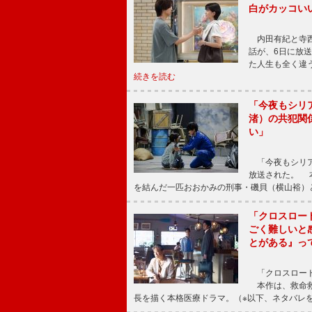
白がカッコい
内田有紀と寺西
話が、6日に放
た人生も全く違
続きを読む
「今夜もシリ
渚）の共犯関
い」
「今夜もシリア
放送された。 
を結んだ一匹おおかみの刑事・磯貝（横山裕）
「クロスロー
ごく難しいと
とがある』っ
「クロスロード
本作は、救命救
長を描く本格医療ドラマ。（※以下、ネタバレ