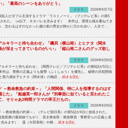
い」「最高のシーンをありがとう」
2026年8月7日
ドラマ
拓人がダブル主演するドラマ「ラストノート」（フジテレビ系）の第5
送された。（※以下、ネタバレを含みます） 本作は、環境も積み重ねてき
う、交わるはずのなかった歳の差の男女が静かに引かれ合い、人生で …
アルキラーと待ち合わせ」「磯貝（横山裕）とヒナタ（関水
係が深まってきているのがいい」「縦山裕二さんのグッズ欲し
2026年8月6日
ドラマ
ルキラーと待ち合わせ」（関西テレビ／フジテレビ系）の第6話が5日に
本作は、警察の正義よりも復讐（ふくしゅう）を優先し、秘密の共犯関係
と第六感女子ヒナタ（関水渚）の物語 …
続きを読む
ド ～救命救急の約束～」「人間関係、特に人を指導するのはす
感じた」「船越英一郎さんが『刑事面に似ていると言われたこ
て、そりゃあ2時間ドラマの帝王だもの」
2026年8月6日
ドラマ
 ～救命救急の約束～」（テレビ朝日系）の第5話が4日に放送された。
急医療の最前線でもがく、若き救命医・救急隊員・警察官らの正義と成
を含みます） 遥（今田美桜）や桐 …
続きを読む