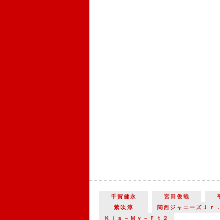
千賀健永
宮田俊哉
紫吹淳
関西ジャニーズＪｒ
Ｋｉｓ－Ｍｙ－Ｆｔ２