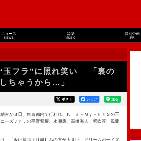
ニュース
音楽
特別企画
NEWS
MUSIC
PR
“玉フラ”に照れ笑い 「裏の
しちゃうから…」
ポスト
シェア
送る
稽古が３日、東京都内で行われ、Ｋｉｓ－Ｍｙ－Ｆｔ２の玉
ャニーズＪｒ．の平野紫耀、永瀬廉、高橋海人、紫吹淳、鳳蘭
は、「今は緊張より楽しみの方が大きい。ドリームボーイズ