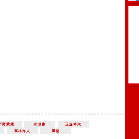
平野紫耀
永瀬廉
玉森裕太
．
高橋海人
鳳蘭