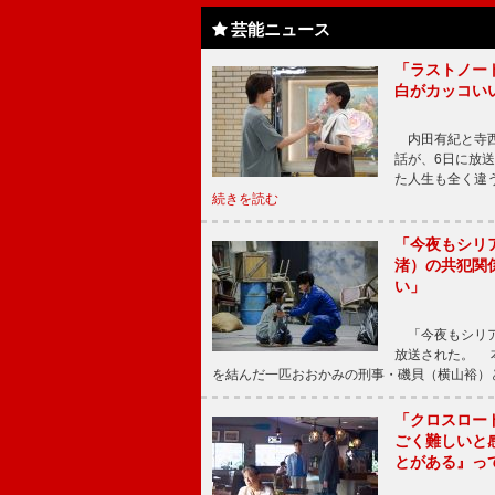
芸能ニュース
「ラストノー
白がカッコい
内田有紀と寺西
話が、6日に放
た人生も全く違
続きを読む
「今夜もシリ
渚）の共犯関
い」
「今夜もシリア
放送された。 
を結んだ一匹おおかみの刑事・磯貝（横山裕）
「クロスロー
ごく難しいと
とがある』っ