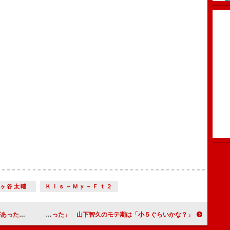
藤ヶ谷太輔
Ｋｉｓ－Ｍｙ－Ｆｔ２
くちゃ男前」
石原さとみ、月９初主演に「夢がかなった」 山下智久のモテ期は「小５ぐらいかな？」