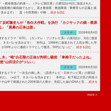
 ～救命救急の約束～」（テレビ朝日系）の第5話が4日に放送された。
急医療の最前線でもがく、若き救命医・救急隊員・警察官らの正義と成
を含みます） 遥（今田美桜）や桐 …
続きを読む
鬼塚”反町隆史らが「告白大作戦」を決行 「カジサックの娘・梶原
る」「黒幕の正体は誰」
2026年8月4日
ドラマ
するドラマ「GTO」（カンテレ・フジテレビ系）の第3話が、3日に放送
下、ネタバレを含みます） 本作は、1998年に放送されて人気を博した学
」が28年ぶりに連続ドラマとして復活。50代になった“ …
続きを読む
し木」“唯”白石聖の正体が判明し騒然 「車椅子だったよね」
“悠”山田涼介がつらい」
2026年8月3日
ドラマ
するドラマ「一次元の挿し木」（読売テレビ・日本テレビ系）の第5話
された。（※以下、ネタバレを含みます） 本作は、松下龍之介氏の同名小
ヤ山中で発掘された200年前の人骨が、失踪した妹のDNAと完 …
続きを
more »