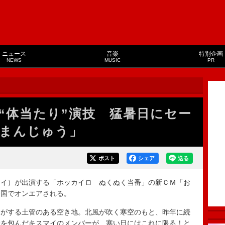
ニュース
音楽
特別企画
NEWS
MUSIC
PR
“体当たり”演技 猛暑日にセー
まんじゅう」
ポスト
シェア
送る
イ）が出演する「ホッカイロ ぬくぬく当番」の新ＣＭ「お
全国でオンエアされる。
がする土管のある空き地。北風が吹く寒空のもと、昨年に続
身を包んだキスマイのメンバーが、寒い日にはこれに限る！と