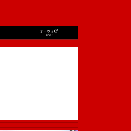
オーヴォ
OVO