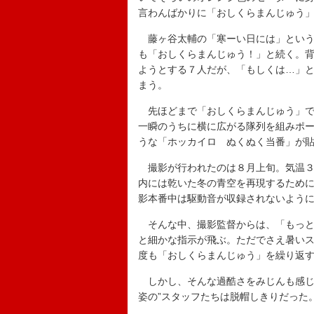
言わんばかりに「おしくらまんじゅう
藤ヶ谷太輔の「寒ーい日には」という
も「おしくらまんじゅう！」と続く。
ようとする７人だが、「もしくは…」
まう。
先ほどまで「おしくらまんじゅう」で
一瞬のうちに横に広がる隊列を組みポ
うな「ホッカイロ ぬくぬく当番」が
撮影が行われたのは８月上旬。気温３
内には乾いた冬の青空を再現するため
影本番中は駆動音が収録されないよう
そんな中、撮影監督からは、「もっと
と細かな指示が飛ぶ。ただでさえ暑い
度も「おしくらまんじゅう」を繰り返す
しかし、そんな過酷さをみじんも感じ
姿の”スタッフたちは脱帽しきりだった