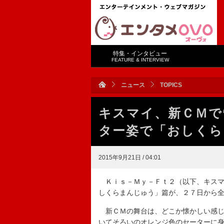
特集・インタビュー
FEATURE & INTERVIEW
ニュース
TOPICS
キスマイ、新ＣＭで
ター姿で「おしくら
2015年9月21日 / 04:01
Ｋｉｓ－Ｍｙ－Ｆｔ２（以下、キスマ
しくらまんじゅう」篇が、２７日から
新ＣＭの舞台は、どこか懐かしい感じ
いてそろいのオレンジ色のセーターに