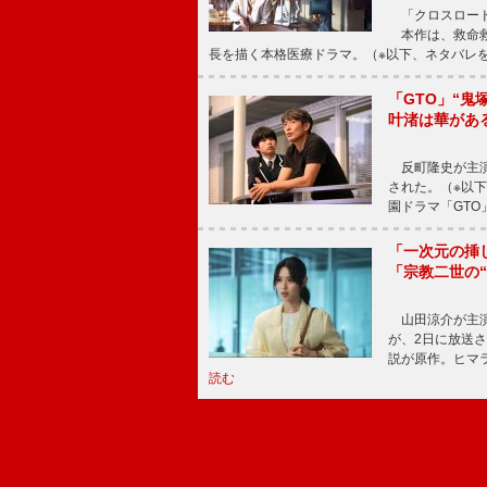
「クロスロード
本作は、救命救
長を描く本格医療ドラマ。（※以下、ネタバレ
「GTO」“
叶渚は華があ
反町隆史が主演
された。（※以
園ドラマ「GTO
「一次元の挿
「宗教二世の
山田涼介が主演
が、2日に放送
説が原作。ヒマラ
読む