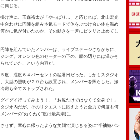
」に興じる。
掛け声に、玉森裕太が「やっぱり…」と応じれば、北山宏光
背中合わせに円陣を組み本気モードで体をぶつけ合い体を温め
と何かに気が付いたのか、その動きを一斉にピタリと止めてし
円陣を組んでいたメンバーは、ライブステージさながらに、
ージング。オレンジ色のセーターの下の、腰の辺りには温かそ
貼られていた、という内容だ。
５度、湿度６４パーセントの猛暑日だった。しかもスタジオ
に、大型の照明が２０台も設置され、メンバーを照らした。撮
に冷房も全てストップされた。
グイグイ行ってみよう！」「お尻だけではなくて全身で！」
スタジオ内だが、そのリクエストに応えようと全力で何度も何
メンバーの“ぬくぬく”度は最高潮に。
させず、童心に帰ったような笑顔で演じきる姿に“半袖短パン
。