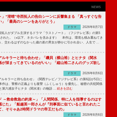
NEWS
ト」“澄晴”寺西拓人の告白シーンに反響集まる 「真っすぐな告
い」「最高のシーンをありがとう」
2026年8月7日
ドラマ
拓人がダブル主演するドラマ「ラストノート」（フジテレビ系）の第5
送された。（※以下、ネタバレを含みます） 本作は、環境も積み重ねてき
う、交わるはずのなかった歳の差の男女が静かに引かれ合い、人生で …
アルキラーと待ち合わせ」「磯貝（横山裕）とヒナタ（関水
係が深まってきているのがいい」「縦山裕二さんのグッズ欲し
2026年8月6日
ドラマ
ルキラーと待ち合わせ」（関西テレビ／フジテレビ系）の第6話が5日に
本作は、警察の正義よりも復讐（ふくしゅう）を優先し、秘密の共犯関係
と第六感女子ヒナタ（関水渚）の物語 …
続きを読む
ド ～救命救急の約束～」「人間関係、特に人を指導するのはす
感じた」「船越英一郎さんが『刑事面に似ていると言われたこ
て、そりゃあ2時間ドラマの帝王だもの」
2026年8月6日
ドラマ