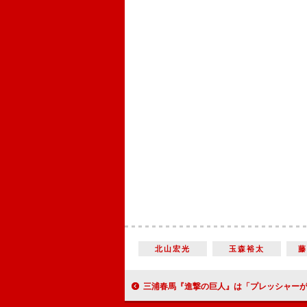
北山宏光
玉森裕太
三浦春馬『進撃の巨人』は「プレッシャーがあった」 本郷奏多「春馬くんはめちゃ