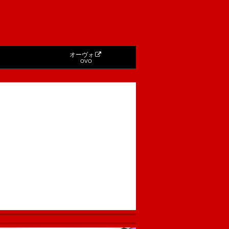
オーヴォ
OVO