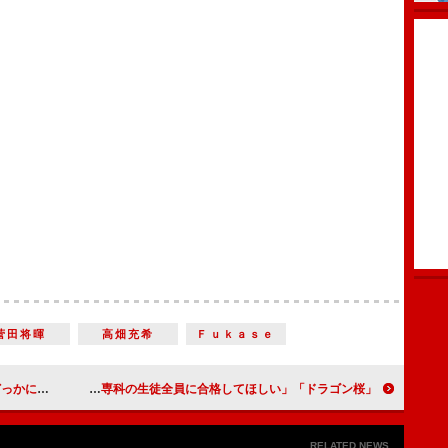
菅田将暉
高畑充希
Ｆｕｋａｓｅ
うらやましい」
「ドラゴン桜」共通テストまで残り１３７日 「東大専科の生徒全員に合格してほしい」
RELATED NEWS