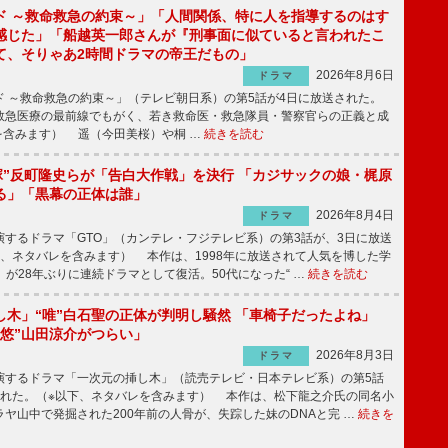
ド ～救命救急の約束～」「人間関係、特に人を指導するのはす
感じた」「船越英一郎さんが『刑事面に似ていると言われたこ
て、そりゃあ2時間ドラマの帝王だもの」
2026年8月6日
ドラマ
 ～救命救急の約束～」（テレビ朝日系）の第5話が4日に放送された。
急医療の最前線でもがく、若き救命医・救急隊員・警察官らの正義と成
を含みます） 遥（今田美桜）や桐 …
続きを読む
鬼塚”反町隆史らが「告白大作戦」を決行 「カジサックの娘・梶原
る」「黒幕の正体は誰」
2026年8月4日
ドラマ
するドラマ「GTO」（カンテレ・フジテレビ系）の第3話が、3日に放送
下、ネタバレを含みます） 本作は、1998年に放送されて人気を博した学
」が28年ぶりに連続ドラマとして復活。50代になった“ …
続きを読む
し木」“唯”白石聖の正体が判明し騒然 「車椅子だったよね」
“悠”山田涼介がつらい」
2026年8月3日
ドラマ
するドラマ「一次元の挿し木」（読売テレビ・日本テレビ系）の第5話
された。（※以下、ネタバレを含みます） 本作は、松下龍之介氏の同名小
ヤ山中で発掘された200年前の人骨が、失踪した妹のDNAと完 …
続きを