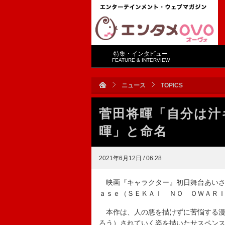
特集・インタビュー
FEATURE & INTERVIEW
ニュース
TOPICS
菅田将暉「自分は汁
暉」と命名
2021年6月12日 / 06:28
映画『キャラクター』初日舞台あいさ
ａｓｅ（ＳＥＫＡＩ ＮＯ ＯＷＡＲ
本作は、人の悪を描けずに苦悩する漫
ろう）されていく姿を描いたサスペン