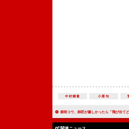
中村獅童
小栗旬
柴咲コウ、師匠が厳しかったら「飛び出てどっかに行っちゃうかも」 「倣える人が近くにいるのは
関連ニュース