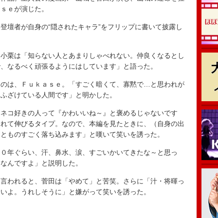
ａｓｅが演じた。
壇者が自身の“隠されたキャラ”をフリップに書いて披露し
小栗は「知らない人とあまりしゃべれない。仲良くなるとし
で、なるべく頑張るようにはしています」と語った。
のは、Ｆｕｋａｓｅ。「すごく暗くて、寡黙で…と思われが
とふざけている人間です」と明かした。
ネコ好きの人って『かわいいね～』と褒めるじゃないです
られて伸びるタイプ。なので、本編を見たときに、（自身の出
るとものすごく落ち込みます」と嘆いて笑いを誘った。
０年ぐらい、汗、鼻水、涙、すごいかいてきたな～と思っ
きなんですよ」と説明した。
言われると、菅田は「やめて」と苦笑。さらに「汁・将暉っ
さいよ。うれしそうに」と嫌がって笑いを誘った。