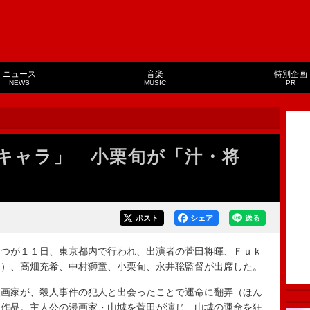
ニュース
音楽
特別企画
NEWS
MUSIC
PR
キャラ」 小栗旬が「汁・将
ポスト
シェア
送る
つが１１日、東京都内で行われ、出演者の菅田将暉、Ｆｕｋ
Ｉ）、高畑充希、中村獅童、小栗旬、永井聡監督が出席した。
画家が、殺人事件の犯人と出会ったことで運命に翻弄（ほん
ス作品。主人公の漫画家・山城を菅田が演じ、山城の運命を狂