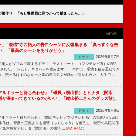
で役作り 「もし警備員に見つかって捕まったら…」
NEWS
ト」“澄晴”寺西拓人の告白シーンに反響集まる 「真っすぐな告
い」「最高のシーンをありがとう」
2026年8月7日
ドラマ
拓人がダブル主演するドラマ「ラストノート」（フジテレビ系）の第5
送された。（※以下、ネタバレを含みます） 本作は、環境も積み重ねてき
う、交わるはずのなかった歳の差の男女が静かに引かれ合い、人生で …
アルキラーと待ち合わせ」「磯貝（横山裕）とヒナタ（関水
係が深まってきているのがいい」「縦山裕二さんのグッズ欲し
2026年8月6日
ドラマ
ルキラーと待ち合わせ」（関西テレビ／フジテレビ系）の第6話が5日に
本作は、警察の正義よりも復讐（ふくしゅう）を優先し、秘密の共犯関係
と第六感女子ヒナタ（関水渚）の物語 …
続きを読む