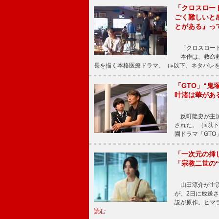
「クロスロー
ごく難しいと
とがある』っ
「クロスロード
本作は、救命救
長を描く本格医療ドラマ。（※以下、ネタバレ
「GTO」“
叶渚は華があ
反町隆史が主演
された。（※以
園ドラマ「GTO
「一次元の挿
「宗教二世の
山田涼介が主演
が、2日に放送
説が原作。ヒマラ
読む