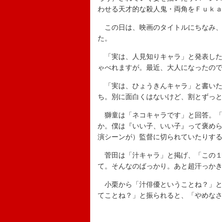
わせる天才的な殺人鬼・両角をＦｕｋ
この日は、映画のタイトルにちなみ、登
た。
「実は、人見知りキャラ」と発表した
ゃべれますが。最近、大人になったの
「実は、ひょうきんキャラ」と書いた
ち。別に面白くはないけど、割とずっ
獅童は「ネコキャラです」と回答。「
か。僕は『いい子、いい子』って褒め
演シーンが）監督に切られていたりす
菅田は「汁キャラ」と掲げ、「この１
て。そんなのばっかり。あと超汗っか
小栗から「汁俳優ということね？」と
てことね？」と振られると、「やめな