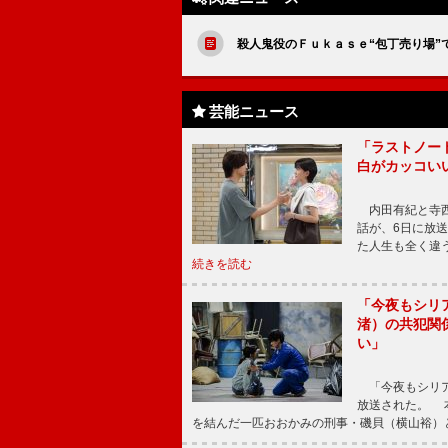
殺人鬼役のＦｕｋａｓｅ“包丁売り場”
芸能ニュース
「ラストノー
白がカッコい
内田有紀と寺西
話が、6日に放
た人生も全く違
続きを読む
「今夜もシリ
渚）の共犯関
い」
「今夜もシリア
放送された。 
を結んだ一匹おおかみの刑事・磯貝（横山裕）