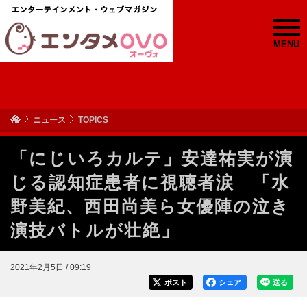
MENU
ニュース
TOPICS
「にじいろカルテ」安達祐実が演
じる認知症患者に視聴者涙 「水
野美紀、西田尚美ら女優陣の泣き
演技バトルが壮絶」
2021年2月5日 / 09:19
ポスト
シェア
送る