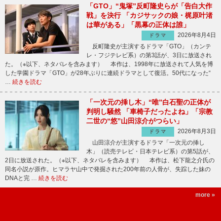
「GTO」“鬼塚”反町隆史らが「告白大作
戦」を決行 「カジサックの娘・梶原叶渚
は華がある」「黒幕の正体は誰」
2026年8月4日
ドラマ
反町隆史が主演するドラマ「GTO」（カンテ
レ・フジテレビ系）の第3話が、3日に放送され
た。（※以下、ネタバレを含みます） 本作は、1998年に放送されて人気を博
した学園ドラマ「GTO」が28年ぶりに連続ドラマとして復活。50代になった“
…
続きを読む
「一次元の挿し木」“唯”白石聖の正体が
判明し騒然 「車椅子だったよね」「宗教
二世の“悠”山田涼介がつらい」
2026年8月3日
ドラマ
山田涼介が主演するドラマ「一次元の挿し
木」（読売テレビ・日本テレビ系）の第5話が、
2日に放送された。（※以下、ネタバレを含みます） 本作は、松下龍之介氏の
同名小説が原作。ヒマラヤ山中で発掘された200年前の人骨が、失踪した妹の
DNAと完 …
続きを読む
more »