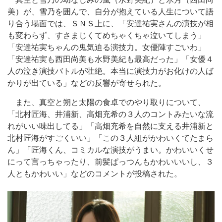
美）が、雪乃を囲んで、自分が抱えている人生について語
り合う場面では、ＳＮＳ上に、「安達祐実さんの演技が相
も変わらず、すさまじくてめちゃくちゃ泣いてしまう」
「安達祐実ちゃんの鬼気迫る演技力。女優陣すごいわ」
「安達祐実も西田尚美も水野美紀も最高だった」「女優４
人の泣き演技バトルが壮絶。本当に演技力がお化けの人ば
かりが出ている」などの反響が寄せられた。
また、真空と朔と太陽の食卓でのやり取りについて、
「北村匠海、井浦新、高畑充希の３人のコントみたいな流
れがいい味出してる」「高畑充希を自然に支える井浦新と
北村匠海がすごくいい」「この３人組がかわいくてたまら
ん」「匠海くん、コミカルな演技がうまい。かわいいくせ
にって言っちゃったり、前髪ぱっつんもかわいいいし、３
人ともかわいい」などのコメントが投稿された。