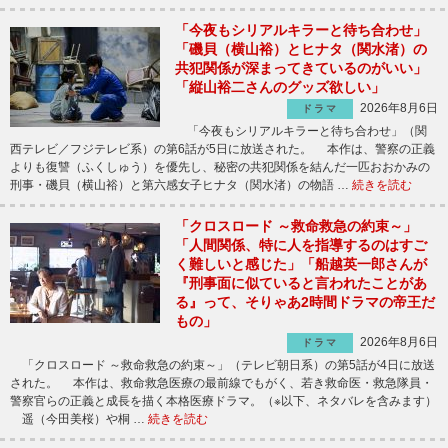
「今夜もシリアルキラーと待ち合わせ」
「磯貝（横山裕）とヒナタ（関水渚）の
共犯関係が深まってきているのがいい」
「縦山裕二さんのグッズ欲しい」
2026年8月6日
ドラマ
「今夜もシリアルキラーと待ち合わせ」（関
西テレビ／フジテレビ系）の第6話が5日に放送された。 本作は、警察の正義
よりも復讐（ふくしゅう）を優先し、秘密の共犯関係を結んだ一匹おおかみの
刑事・磯貝（横山裕）と第六感女子ヒナタ（関水渚）の物語 …
続きを読む
「クロスロード ～救命救急の約束～」
「人間関係、特に人を指導するのはすご
く難しいと感じた」「船越英一郎さんが
『刑事面に似ていると言われたことがあ
る』って、そりゃあ2時間ドラマの帝王だ
もの」
2026年8月6日
ドラマ
「クロスロード ～救命救急の約束～」（テレビ朝日系）の第5話が4日に放送
された。 本作は、救命救急医療の最前線でもがく、若き救命医・救急隊員・
警察官らの正義と成長を描く本格医療ドラマ。（※以下、ネタバレを含みます）
遥（今田美桜）や桐 …
続きを読む