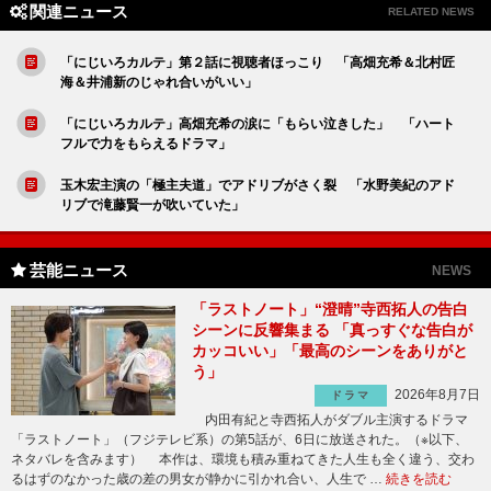
関連ニュース
RELATED NEWS
「にじいろカルテ」第２話に視聴者ほっこり 「高畑充希＆北村匠
海＆井浦新のじゃれ合いがいい」
「にじいろカルテ」高畑充希の涙に「もらい泣きした」 「ハート
フルで力をもらえるドラマ」
玉木宏主演の「極主夫道」でアドリブがさく裂 「水野美紀のアド
リブで滝藤賢一が吹いていた」
芸能ニュース
NEWS
「ラストノート」“澄晴”寺西拓人の告白
シーンに反響集まる 「真っすぐな告白が
カッコいい」「最高のシーンをありがと
う」
2026年8月7日
ドラマ
内田有紀と寺西拓人がダブル主演するドラマ
「ラストノート」（フジテレビ系）の第5話が、6日に放送された。（※以下、
ネタバレを含みます） 本作は、環境も積み重ねてきた人生も全く違う、交わ
るはずのなかった歳の差の男女が静かに引かれ合い、人生で …
続きを読む