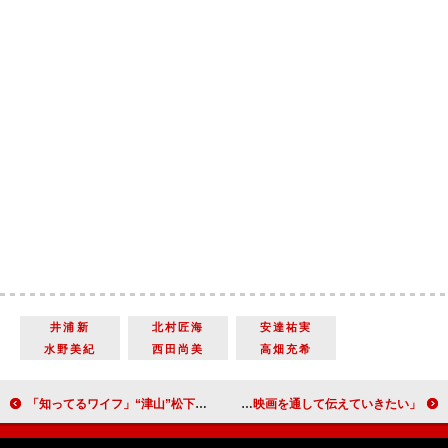
井浦新
北村匠海
安達祐実
水野美紀
西田尚美
高畑充希
「知ってるワイフ」“津山”松下洸平に「キュン過ぎる」 “元春”大倉忠義には「駄目駄目だけど好き」と反響
吉永小百合、初の医師役に「志願した」 「命の大切さを、映画を通して伝えていきたい」