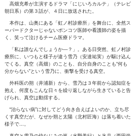
高畑充希が主演するドラマ「にじいろカルテ」（テレビ
朝日系）の第３話が、４日に放送された。
本作は、山奥にある「虹ノ村診療所」を舞台に、全然ス
ーパードクターじゃないポンコツ医師や看護師の姿を描
く、笑って泣けるチーム医療ドラマ。
「私は誰なんでしょうか―？」。ある日突然、虹ノ村診
療所に、いつもと様子が違う雪乃（安達祐実）が駆け込ん
でくる。真空（高畑）のことも、自分自身のことも“何も
分からない”という雪乃に、衝撃を受ける真空。
外科医の朔（井浦新）から、雪乃は３年前から認知症を
抱え、何度もこんな日々を繰り返しながら生きていると告
げられ、真空は動揺する。
“治らない病”に対してどう向き合えばよいのか、立ち尽
くす真空だが、なぜか朔と太陽（北村匠海）は落ち着いた
様子で…。
真空と雪乃の幼なじみの嵐（水野美紀）と氷月（西田尚