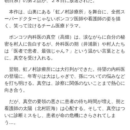
朝日系）の第２話が、２８日に放送された。
本作は、山奥にある「虹ノ村診療所」を舞台に、全然ス
ーパードクターじゃないポンコツ医師や看護師の姿を描
く、笑って泣けるチーム医療ドラマ。
ポンコツ内科医の真空（高畑）は、涙ながらに自分の秘
密を村人に告白するが、外科医の朔（井浦新）や村人たち
は「医者で患者、最強じゃん？」という温かい言葉ととも
に、真空を受け入れる。
翌朝、虹ノ村診療所には大行列ができた。待望の内科医
の登場に、年寄りは大はしゃぎで、孫についての悩みなど
を打ち明ける。真空は、診察に関係のないことまで熱心に
向き合う。
だが、真空の要領の悪さに患者の待ち時間が増え、朔と
看護師の太陽（北村匠海）は心配する。そして、真空はつ
いに診断ミスをし、患者が命の危機にさらされてしま
う…。