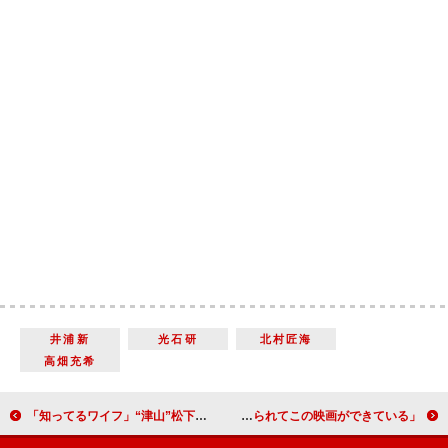
井浦新
光石研
北村匠海
高畑充希
「知ってるワイフ」“津山”松下洸平の告白に反響 「津山主任の言動がイケメン過ぎる」
舘ひろし「渡さんに見てもらいたい」 「綾野くんに引っ張られてこの映画ができている」