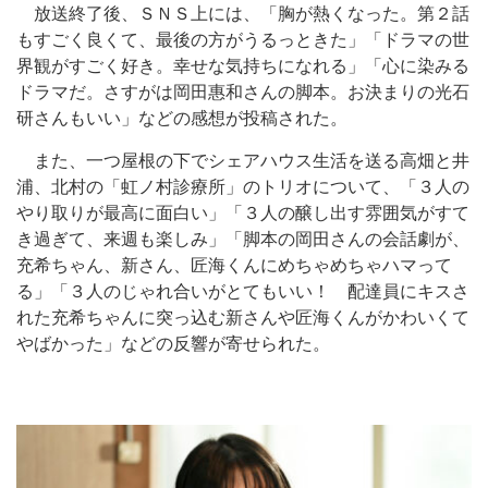
放送終了後、ＳＮＳ上には、「胸が熱くなった。第２話
もすごく良くて、最後の方がうるっときた」「ドラマの世
界観がすごく好き。幸せな気持ちになれる」「心に染みる
ドラマだ。さすがは岡田惠和さんの脚本。お決まりの光石
研さんもいい」などの感想が投稿された。
また、一つ屋根の下でシェアハウス生活を送る高畑と井
浦、北村の「虹ノ村診療所」のトリオについて、「３人の
やり取りが最高に面白い」「３人の醸し出す雰囲気がすて
き過ぎて、来週も楽しみ」「脚本の岡田さんの会話劇が、
充希ちゃん、新さん、匠海くんにめちゃめちゃハマって
る」「３人のじゃれ合いがとてもいい！ 配達員にキスさ
れた充希ちゃんに突っ込む新さんや匠海くんがかわいくて
やばかった」などの反響が寄せられた。