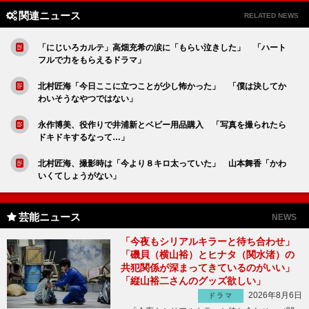
関連ニュース
RELATED NEWS
「にじいろカルテ」高畑充希の涙に「もらい泣きした」 「ハート
フルで力をもらえるドラマ」
北村匠海「今日ここに立つことが少し怖かった」 「僕は決してか
わいそうなやつではない」
永作博美、役作りで井浦新とベビー用品購入 「写真を撮られたら
ドキドキするなって…」
北村匠海、撮影時は「今より８キロ太っていた」 山本舞香「かわ
いくてしょうがない」
芸能ニュース
NEWS
「今夜もシリアルキラーと待ち合わせ」
「磯貝（横山裕）とヒナタ（関水渚）の
共犯関係が深まってきているのがいい」
「縦山裕二さんのグッズ欲しい」
2026年8月6日
ドラマ