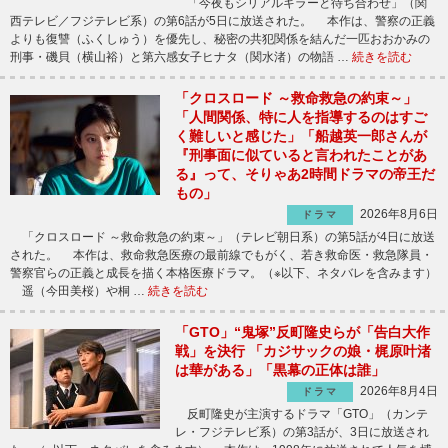
「今夜もシリアルキラーと待ち合わせ」（関
西テレビ／フジテレビ系）の第6話が5日に放送された。 本作は、警察の正義
よりも復讐（ふくしゅう）を優先し、秘密の共犯関係を結んだ一匹おおかみの
刑事・磯貝（横山裕）と第六感女子ヒナタ（関水渚）の物語 …
続きを読む
「クロスロード ～救命救急の約束～」
「人間関係、特に人を指導するのはすご
く難しいと感じた」「船越英一郎さんが
『刑事面に似ていると言われたことがあ
る』って、そりゃあ2時間ドラマの帝王だ
もの」
2026年8月6日
ドラマ
「クロスロード ～救命救急の約束～」（テレビ朝日系）の第5話が4日に放送
された。 本作は、救命救急医療の最前線でもがく、若き救命医・救急隊員・
警察官らの正義と成長を描く本格医療ドラマ。（※以下、ネタバレを含みます）
遥（今田美桜）や桐 …
続きを読む
「GTO」“鬼塚”反町隆史らが「告白大作
戦」を決行 「カジサックの娘・梶原叶渚
は華がある」「黒幕の正体は誰」
2026年8月4日
ドラマ
反町隆史が主演するドラマ「GTO」（カンテ
レ・フジテレビ系）の第3話が、3日に放送され