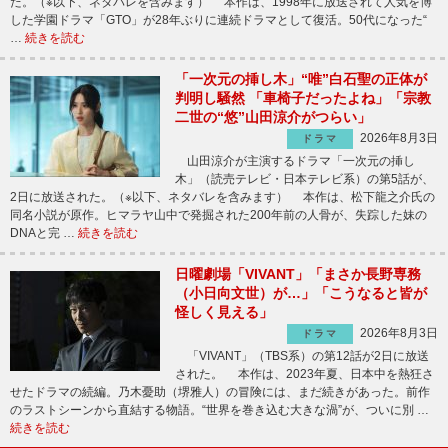
た。（※以下、ネタバレを含みます） 本作は、1998年に放送されて人気を博
した学園ドラマ「GTO」が28年ぶりに連続ドラマとして復活。50代になった“
…
続きを読む
「一次元の挿し木」“唯”白石聖の正体が
判明し騒然 「車椅子だったよね」「宗教
二世の“悠”山田涼介がつらい」
2026年8月3日
ドラマ
山田涼介が主演するドラマ「一次元の挿し
木」（読売テレビ・日本テレビ系）の第5話が、
2日に放送された。（※以下、ネタバレを含みます） 本作は、松下龍之介氏の
同名小説が原作。ヒマラヤ山中で発掘された200年前の人骨が、失踪した妹の
DNAと完 …
続きを読む
日曜劇場「VIVANT」「まさか長野専務
（小日向文世）が…」「こうなると皆が
怪しく見える」
2026年8月3日
ドラマ
「VIVANT」（TBS系）の第12話が2日に放送
された。 本作は、2023年夏、日本中を熱狂さ
せたドラマの続編。乃木憂助（堺雅人）の冒険には、まだ続きがあった。前作
のラストシーンから直結する物語。“世界を巻き込む大きな渦”が、ついに別 …
続きを読む